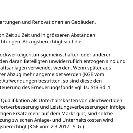
 Wartungen und Renovationen an Gebäuden,
n Zeit zu Zeit und in grösseren Abständen
chtungen. Abzugsberechtigt sind die
Konkursämter
sche Parteien, Grundfreiheiten, Pluralismus
n Stockwerkeigentumsgemeinschaften oder anderen
en daran Beteiligten unwiderruflich entzogen sind und
chaftsanlagen verwendet werden. Wenn später aus
terer Abzug mehr angemeldet werden (KGE vom
 Vermögenssteuer, Verrechnungssteuer, Quellensteuer,
 Aufwendungen bestritten, so sind diese den
, Kirchensteuer, Gewerbesteuer, Vergnügungssteuer,
steuerung des Erneuerungsfonds vgl. LU StB Bd. 1
- und Kapitalsteuer
e Qualifikation als Unterhaltskosten von gleichwertigen
fortverbesserung und Leistungsverbesserungen infolge
ion
tigen Ersatz mehr auf dem Markt gibt, sind solche
enzung zwischen Anlage- und Unterhaltskosten wird
ehrsamt
Beschwerdestelle Spitäler
berechtigt (KGE vom 2.3.2017 i.S. G.).