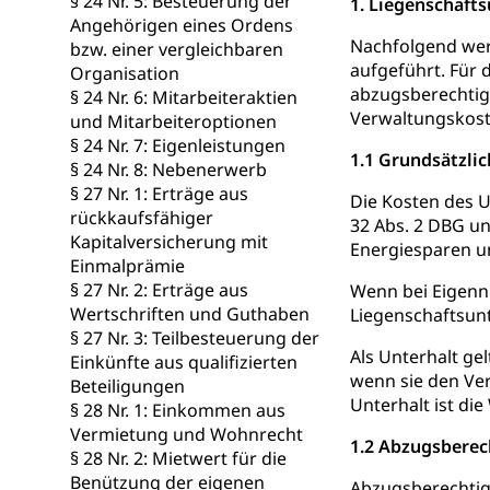
§ 24 Nr. 5: Besteuerung der
1. Liegenschaft
Angehörigen eines Ordens
Wasserverso
Nachfolgend werd
Waffen
bzw. einer vergleichbaren
aufgeführt. Für 
Organisation
Waffenerwerbssc
abzugsberechtig
§ 24 Nr. 6: Mitarbeiteraktien
Verwaltungskoste
und Mitarbeiteroptionen
Waffen, Spre
Zivildienst
§ 24 Nr. 7: Eigenleistungen
1.1 Grundsätzli
Militärdienst
§ 24 Nr. 8: Nebenerwerb
§ 27 Nr. 1: Erträge aus
Die Kosten des 
Bundesamt fü
Zivilschutz
rückkaufsfähiger
32 Abs. 2 DBG un
Kapitalversicherung mit
Energiesparen un
Schutzdienstpfl
Einmalprämie
§ 27 Nr. 2: Erträge aus
Wenn bei Eigennu
Zivilschutz
Wertschriften und Guthaben
Liegenschaftsunt
§ 27 Nr. 3: Teilbesteuerung der
Staat und Recht
Als Unterhalt ge
Einkünfte aus qualifizierten
wenn sie den Ver
Beteiligungen
Gleichstellun
Unterhalt ist di
§ 28 Nr. 1: Einkommen aus
Vermietung und Wohnrecht
Diskriminierung
1.2 Abzugsberec
§ 28 Nr. 2: Mietwert für die
Gleichstellu
Benützung der eigenen
Zivilverfahren
Abzugsberechtig