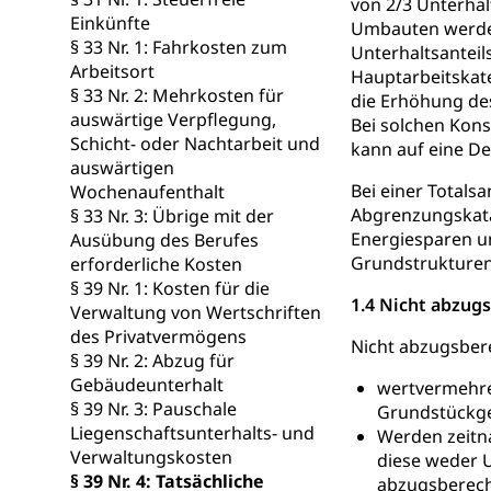
von 2/3 Unterhal
Einkünfte
Umbauten werden 
Giftabfälle, Giftm
§ 33 Nr. 1: Fahrkosten zum
Unterhaltsanteil
Arbeitsort
Hauptarbeitskate
Sonderabfäll
Eigentum
§ 33 Nr. 2: Mehrkosten für
die Erhöhung de
Liegenschaft, I
auswärtige Verpflegung,
Bei solchen Konst
Schicht- oder Nachtarbeit und
kann auf eine D
ÖREB-Katast
Energie
auswärtigen
Bei einer Totals
Wochenaufenthalt
Strom, Energiev
Abgrenzungskatal
§ 33 Nr. 3: Übrige mit der
fossile Energie,
Energiesparen un
Ausübung des Berufes
Grundstrukturen
erforderliche Kosten
Energiefachs
Grundbuch
§ 39 Nr. 1: Kosten für die
1.4 Nicht abzug
Grundbucheintr
Verwaltung von Wertschriften
des Privatvermögens
Nicht abzugsber
Grundbuch
Luft und Klim
§ 39 Nr. 2: Abzug für
Gebäudeunterhalt
wertvermehre
Luftreinhaltung
§ 39 Nr. 3: Pauschale
Grundstückge
Liegenschaftsunterhalts- und
Werden zeitn
Atmosphäre, 
Raumplanung
Verwaltungskosten
diese weder 
Raumplan, Nutz
§ 39 Nr. 4: Tatsächliche
abzugsberecht