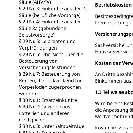
Schlichtungs
Diskriminierung
Säule (AHV/IV)
Betriebskosten
§ 29 Nr. 3: Einkünfte aus der 2.
Anlaufstelle 
Strafregister 
Säule (berufliche Vorsorge)
Besitzesbedingt
§ 29 Nr. 4: Einkünfte aus der
Fremdnutzung abz
Strafrecht, Stra
Säule 3a (gebundene
Versicherungsp
Selbstvorsorge)
Strafverfahr
Vormundschaf
§ 29 Nr. 5: Leibrenten und
Sachversicherung
Vormund, Amtsv
Verpfründungen
Hausratsversich
§ 29 Nr. 6: Übersicht über die
Kindes- und
Besteuerung von
Kosten der Ver
Versicherungsleistungen
Umwelt und Ba
§ 29 Nr. 7: Besteuerung von
An Dritte bezahl
Renten, die rückwirkend für
Einkommen aus Li
Abfall
Vorperioden zugesprochen
1.3 Teilweise a
werden
Abfallentsorgun
§ 30 Nr. 1: Ersatzeinkünfte
Wird bereits Bes
§ 30 Nr. 2: Gewinne aus
Abfall und E
Boden, Natur 
die Anpassung äl
Lotterien und anderen
wertvermehrende 
Bodenschutz, La
Geldspielen
§ 30 Nr. 3: Unterhaltsbeiträge
Kosten im Zusam
Natur (Diens
Chemie und Gi
§ 31 Nr. 1: Steuerfreie