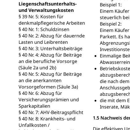
Liegenschaftsunterhalts-
Beispiel 1:
Raumdatenp
und Verwaltungskosten
Einem Käufer 
§ 39 Nr. 5: Kosten für
steuerlich be
denkmalpflegerische Arbeiten
Beispiel 2:
§ 40 Nr. 1: Schuldzinsen
Einem Käufer 
§ 40 Nr. 2: Abzug für dauernde
Parkett. Es h
Lasten und Leibrenten
Abgrenzungska
§ 40 Nr. 3: Unterhaltsbeiträge
Investitionstei
§ 40 Nr. 4: Abzug für Beiträge
Einmalige Bei
an die berufliche Vorsorge
Abwasserrein
(Säule 2a und 2b)
Betriebskost
§ 40 Nr. 5: Abzug für Beiträge
abzugsberech
an die anerkannten
die nach dem 
Vorsorgeformen (Säule 3a)
Anschlussgeb
§ 40 Nr. 6: Abzug für
abzugsberecht
Versicherungsprämien und
die mit dem 
Sparkapitalien
Inserate, Mä
§ 40 Nr. 7: AHV-Beitragspflicht
1.5 Nachweis de
§ 40 Nr. 8: Krankheits- und
Unfallkosten /
Die effektiven U