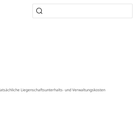
, Zivilstandsamt, Erben, Erbenliste
tverweigerer, Dienstverweigerer, Militärdienstverweigerung,
n)
 Tatsächliche Liegenschaftsunterhalts- und Verwaltungskosten
hnische Betriebe, Alarmierung, Sirenentest