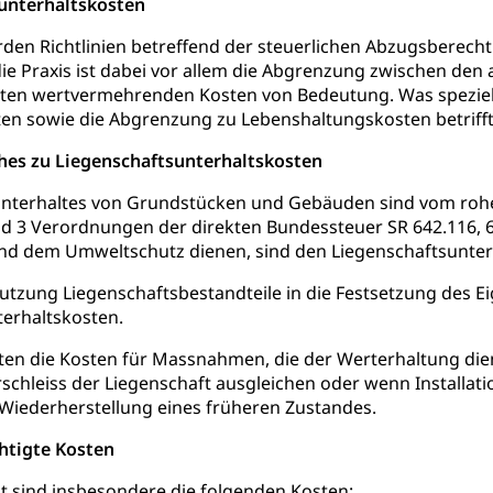
sunterhaltskosten
rgung
en Richtlinien betreffend der steuerlichen Abzugsberecht
die Praxis ist dabei vor allem die Abgrenzung zwischen de
hein, Waffenschein, Waffenbüro, Waffentragen, Selbstverteidigu
ten wertvermehrenden Kosten von Bedeutung. Was speziell
n sowie die Abgrenzung zu Lebenshaltungskosten betrifft, i
ngstoffe und Pyrotechnik
ches zu Liegenschaftsunterhaltskosten
Unterhaltes von Grundstücken und Gebäuden sind vom rohen
r Zivildienst ZIVI
Erwerbsausfallentschädigung (WAS L
d 3 Verordnungen der direkten Bundessteuer SR 642.116, 64
d dem Umweltschutz dienen, sind den Liegenschaftsunterha
icht, Schutzraum, Schutzraumbaupflicht
tzung Liegenschaftsbestandteile in die Festsetzung des Ei
erhaltskosten.
lten die Kosten für Massnahmen, die der Werterhaltung di
schleiss der Liegenschaft ausgleichen oder wenn Installatio
g von Frau und Mann
e Wiederherstellung eines früheren Zustandes.
, Gleichstellungsbüro, Mobbing
htigte Kosten
ng aller Geschlechter und Lebensformen
Gleichstellung
t sind insbesondere die folgenden Kosten: