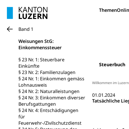
Hunde
Bestattung, Beer
Themen
Onlin
Ärztliche To
Band 1
Sicherheit
Weisungen StG:
Armee
Einkommenssteuer
Militär, Militärd
§ 23 Nr. 1: Steuerbare
Wehrpflichtersa
Steuerbuch
Einkünfte
§ 23 Nr. 2: Familienzulagen
Militär
Sch
Bevölkerungs
§ 24 Nr. 1: Einkommen gemäss
Willkommen im Luzern
Katastrophenschu
Lohnausweis
§ 24 Nr. 2: Naturalleistungen
01.01.2024
Kantonaler 
Polizei
§ 24 Nr. 3: Einkommen diverser
Tatsächliche Li
Berufsgattungen
Ordnungskräfte,
§ 24 Nr. 4: Entschädigungen
für
Polizei
Versorgung
Feuerwehr-/Zivilschutzdienst
Vorratshaltung, 