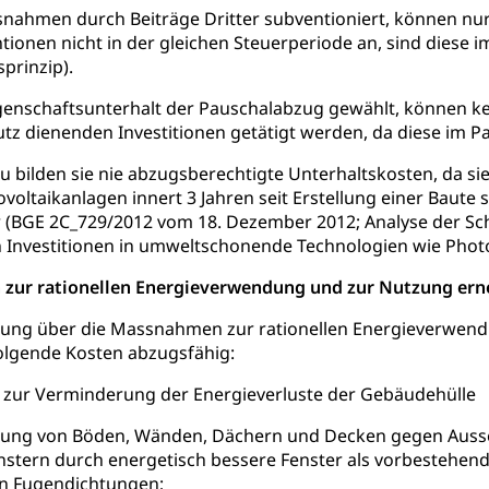
nahmen durch Beiträge Dritter subventioniert, können nu
ntionen nicht in der gleichen Steuerperiode an, sind diese 
prinzip).
genschaftsunterhalt der Pauschalabzug gewählt, können ke
 dienenden Investitionen getätigt werden, da diese im Pa
 bilden sie nie abzugsberechtigte Unterhaltskosten, da s
voltaikanlagen innert 3 Jahren seit Erstellung einer Baute
r (BGE 2C_729/2012 vom 18. Dezember 2012; Analyse der Sc
n Investitionen in umweltschonende Technologien wie Photovo
zur rationellen Energieverwendung und zur Nutzung ern
ng über die Massnahmen zur rationellen Energieverwend
folgende Kosten abzugsfähig:
ur Verminderung der Energieverluste der Gebäudehülle
 von Böden, Wänden, Dächern und Decken gegen Aussen
nstern durch energetisch bessere Fenster als vorbestehend
n Fugendichtungen;