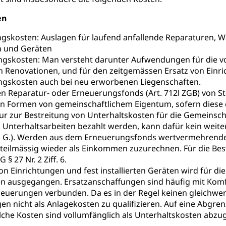
behörde Gleichstellung
rechtspflege, Gerichtsverfahren
en
hte: Aufgaben und Verfahren
Kosten im Zivilprozess
nd Konkurs
ngskosten: Auslagen für laufend anfallende Reparaturen,
n und Geräten
den, Zahlungsunfähigkeit, Pfändung
ngskosten: Man versteht darunter Aufwendungen für die vo
n Renovationen, und für den zeitgemässen Ersatz von Einri
ezi.lu.ch)
Betreibungsämter
Betreibungsverfahren
ungskosten auch bei neu erworbenen Liegenschaften.
 Stimm- und Wahlrecht, Stimmrecht, Abstimmungen, Wahlen, politi
den Reparatur- oder Erneuerungsfonds (Art. 712l ZGB) vo
n Formen von gemeinschaftlichem Eigentum, sofern diese d
uern
nur zur Bestreitung von Unterhaltskosten für die Gemeins
 Unterhaltsarbeiten bezahlt werden, kann dafür kein wei
, Einkommenssteuer, Kopfsteuer, Personalsteuer, Haushaltssteuer,
.S. G.). Werden aus dem Erneuerungsfonds wertvermehrende
nsteuer, Liegenschaftssteuer, Handänderungssteuer, Grundsteuer
nteilmässig wieder als Einkommen zuzurechnen. Für die Be
euer, Verkehrssteuer, Erbschaftssteuer, Schenkungssteuer, Gewinn
§ 27 Nr. 2 Ziff. 6.
ststelle)
on Einrichtungen und fest installierten Geräten wird für di
n
n ausgegangen. Ersatzanschaffungen sind häufig mit Kom
ittlungsstelle, Schlichtungsstelle, Vermittlung, Schlichtung, Mediat
euerungen verbunden. Da es in der Regel keinen gleichwer
n nicht als Anlagekosten zu qualifizieren. Auf eine Abgr
Beschwerden (Volksschulen)
Beschwerde Strassenverk
olche Kosten sind vollumfänglich als Unterhaltskosten abzugs