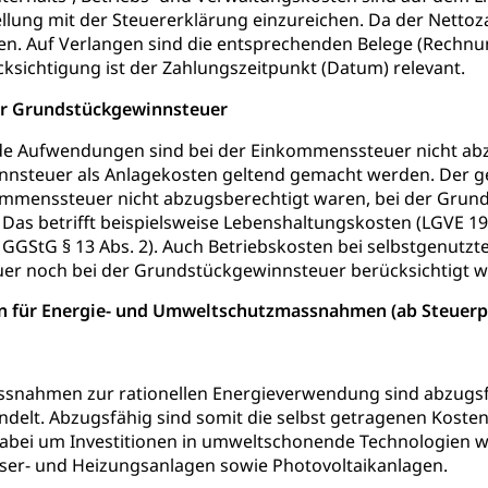
llung mit der Steuererklärung einzureichen. Da der Netto
en. Auf Verlangen sind die entsprechenden Belege (Rechnu
cksichtigung ist der Zahlungszeitpunkt (Datum) relevant.
zur Grundstückgewinnsteuer
 Aufwendungen sind bei der Einkommenssteuer nicht abzu
nsteuer als Anlagekosten geltend gemacht werden. Der g
kommenssteuer nicht abzugsberechtigt waren, bei der Grun
 Das betrifft beispielsweise Lebenshaltungskosten (LGVE 1987
GGStG § 13 Abs. 2). Auch Betriebskosten bei selbstgenutz
r noch bei der Grundstückgewinnsteuer berücksichtigt w
 für Energie- und Umweltschutzmassnahmen (ab Steuerp
ssnahmen zur rationellen Energieverwendung sind abzugs
lt. Abzugsfähig sind somit die selbst getragenen Kosten f
dabei um Investitionen in umweltschonende Technologien w
er- und Heizungsanlagen sowie Photovoltaikanlagen.