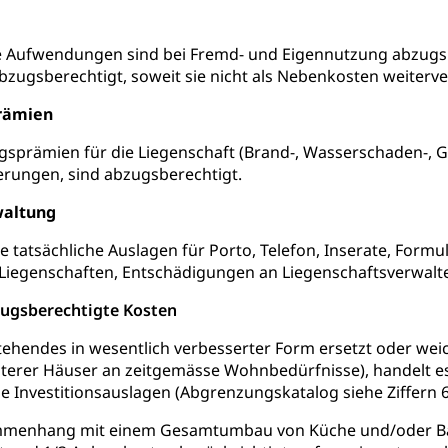
stelle SEG
, Fremdenfeindlichkeit, Gleichberechtigung
Schutz vor Diskriminierung (fabia)
Schutz vor Diskrimin
und Strafverfahren
e Aufwendungen sind bei Fremd- und Eigennutzung abzugsb
ugsberechtigt, soweit sie nicht als Nebenkosten weiterverr
frechtspflege, Gerichtsverfahren, Strafregistereintrag, Strafregiste
rämien
en Staatsanwaltschaft
Strafregisterauszug bestellen (EJ
t
sprämien für die Liegenschaft (Brand-, Wasserschaden-, Gl
ormund, Mündel, Vormundschaftsbehörde, Kindesschutz, Jugend
erungen, sind abzugsberechtigt.
 Erwachsenenschutz KESB
Kindes- und Erwachsenenschu
waltung
uen
te tatsächliche Auslagen für Porto, Telefon, Inserate, Fo
egenschaften, Entschädigungen an Liegenschaftsverwalter 
bzugsberechtigte Kosten
g, Kehrichtabfuhr, Müllabfuhr
tehendes in wesentlich verbesserter Form ersetzt oder weich
ntsorgung
Gemeindeverbände für Abfallentsorgung
und Landschaft
terer Häuser an zeitgemässe Wohnbedürfnisse), handelt es
Investitionsauslagen (Abgrenzungskatalog siehe Ziffern 6.1
ndschaftsschutz, Gewässerschutz, Naturschutz, Umweltschutz
menhang mit einem Gesamtumbau von Küche und/oder Bad 
tstelle Landwirtschaft und Wald)
Natur- und Lanschafts
fte