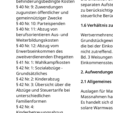
behinderungsbedingte Kosten
separaten Aufste
§ 40 Nr. 9: Zuwendungen
zu berücksichtig
zugunsten öffentlicher und
steuerliche Berü
gemeinnütziger Zwecke
§ 40 Nr. 10: Parteispenden
1.6 Verhältnis 
§ 40 Nr. 11: Abzug von
berufsorientieren Aus- und
Wertvermehrende
Weiterbildungskosten
Grundstückgewin
§ 40 Nr. 12: Abzug vom
die bei der Ein
Erwerbseinkommen des
nicht zutreffend.
zweitverdienenden Ehegatten
Bd. 3 Weisungen 
§ 41 Nr. 1: Wahlkampfkosten
Einkommenssteue
§ 42 Nr. 1: Sozialabzüge -
2. Aufwendungen
Grundsätzliches
§ 42 Nr. 2: Kinderabzug
2.1 Allgemeines
§ 42 Nr. 3: Übersicht über die
Abzüge und Steuertarife bei
Auslagen für Ma
unterschiedlichen
Massnahmen hande
Familienformen
Es handelt sich 
§ 42 Nr. 4:
solare Warmwass
Kinderbetreuungsabzug