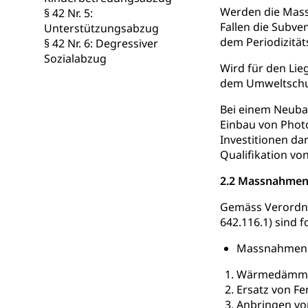
Werden die Mass
§ 42 Nr. 5:
Fallen die Subve
Unterstützungsabzug
dem Periodizitäts
§ 42 Nr. 6: Degressiver
Sozialabzug
Wird für den Lie
dem Umweltschutz
Bei einem Neubau
Einbau von Photo
Investitionen da
Qualifikation vo
2.2 Massnahmen 
Gemäss Verordnu
642.116.1) sind 
Massnahmen z
Wärmedämmung
Ersatz von Fe
Anbringen vo