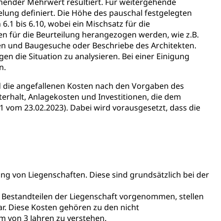
chender Mehrwert resultiert. Für weitergehende
ung definiert. Die Höhe des pauschal festgelegten
.1 bis 6.10, wobei ein Mischsatz für die
en für die Beurteilung herangezogen werden, wie z.B.
n und Baugesuche oder Beschriebe des Architekten.
gen die Situation zu analysieren. Bei einer Einigung
n.
nd die angefallenen Kosten nach den Vorgaben des
Energiequelle, Windenergie, Wasserkraft, Sonnenenergie,
erhalt, Anlagekosten und Investitionen, die dem
vom 23.02.2023). Dabei wird vorausgesetzt, dass die
von Liegenschaften. Diese sind grundsätzlich bei der
fekt
 Bestandteilen der Liegenschaft vorgenommen, stellen
. Diese Kosten gehören zu den nicht
um von 3 Jahren zu verstehen.