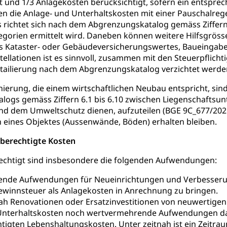
t und 1/3 Anlagekosten berücksichtigt, sofern ein entspre
die Anlage- und Unterhaltskosten mit einer Pauschalregel
üll, Schadstoffe, Giftstoffe, Störfall
s richtet sich nach dem Abgrenzungskatalog gemäss Ziffern 6
gorien ermittelt wird. Daneben können weitere Hilfsgröss
e und Gifte (Umweltberatung Luzern)
s Kataster- oder Gebäudeversicherungswertes, Baueingabe
mmobilie, Grundstück
ellationen ist es sinnvoll, zusammen mit den Steuerpflichti
etailierung nach dem Abgrenzungskatalog verzichtet werde
er
Grundeigentümerabfrage
anierung, die einem wirtschaftlichen Neubau entspricht, si
ersorgung, Stromversorgung, Energieverbrauch, Stromverbrauch, 
ogs gemäss Ziffern 6.1 bis 6.10 zwischen Liegenschaftsunt
 erneuerbare Energie, Biomasse
d dem Umweltschutz dienen, aufzuteilen (BGE 9C_677/2021 
 eines Objektes (Aussenwände, Böden) erhalten bleiben.
tellenkonferenz Zentralschweiz
sberechtigte Kosten
ag, Grundbuchamt, Grundeigentum, Grundstück
echtigt sind insbesondere die folgenden Aufwendungen:
Grundbuchplan mit Eigentümerabfrage (Geoportal)
a
nde Aufwendungen für Neueinrichtungen und Verbesserung 
, Luftverschmutzung, Klimaschutz, Klimaveränderung, Treibhausef
winnsteuer als Anlagekosten in Anrechnung zu bringen.
ah Renovationen oder Ersatzinvestitionen von neuwertigen
Luft, Klima (Geoportal)
Klima
Unterhaltskosten noch wertvermehrende Aufwendungen dar
ungsplan
igten Lebenshaltungskosten. Unter zeitnah ist ein Zeitra