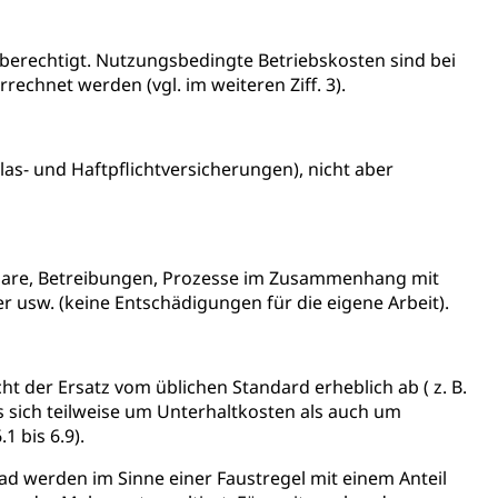
ierung
erechtigt. Nutzungsbedingte Betriebskosten sind bei
echnet werden (vgl. im weiteren Ziff. 3).
rauszug, Kriminalität
PD)
as- und Haftpflichtversicherungen), nicht aber
schutz
tzbehörden im Kanton Luzern
rmulare, Betreibungen, Prozesse im Zusammenhang mit
usw. (keine Entschädigungen für die eigene Arbeit).
t der Ersatz vom üblichen Standard erheblich ab ( z. B.
 sich teilweise um Unterhaltkosten als auch um
 bis 6.9).
werden im Sinne einer Faustregel mit einem Anteil
schutz (GEO-Portal rawi)
Boden