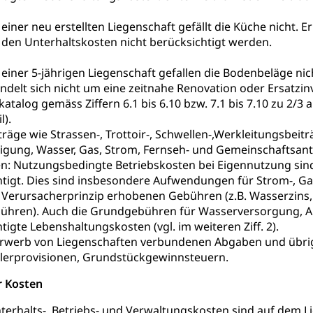
ool
Richtplanung Kanton Luzern (ARE)
Raum und Wirts
einer neu erstellten Liegenschaft gefällt die Küche nicht. E
i den Unterhaltskosten nicht berücksichtigt werden.
einer 5-jährigen Liegenschaft gefallen die Bodenbeläge nic
andelt sich nicht um eine zeitnahe Renovation oder Ersatzi
talog gemäss Ziffern 6.1 bis 6.10 bzw. 7.1 bis 7.10 zu 2/3
l).
träge wie Strassen-, Trottoir-, Schwellen-,Werkleitungsbeit
igung, Wasser, Gas, Strom, Fernseh- und Gemeinschaftsan
en: Nutzungsbedingte Betriebskosten bei Eigennutzung sin
tigt. Dies sind insbesondere Aufwendungen für Strom-, 
Verursacherprinzip erhobenen Gebühren (z.B. Wasserzins, 
ühren). Auch die Grundgebühren für Wasserversorgung, Ab
igte Lebenshaltungskosten (vgl. im weiteren Ziff. 2).
Erwerb von Liegenschaften verbundenen Abgaben und übri
klerprovisionen, Grundstückgewinnsteuern.
r Kosten
nterhalts-, Betriebs- und Verwaltungskosten sind auf dem L