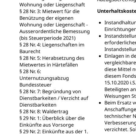
Wohnung oder Liegenschaft
Schlichtungs
Zivilrecht, Zivil
Unterhaltskost
§ 28 Nr. 3: Mietwert für die
Benützung der eigenen
Bezirksgeric
Betreibung u
Instandhaltu
Wohnung oder Liegenschaft -
Einrichtunge
Ausserordentliche Bemessung
Bankrott, Schul
Instandstellu
(bis Steuerperiode 2021)
erforderliche
Schulden (gru
§ 28 Nr. 4: Liegenschaften im
Demokratie
Instandstell
Baurecht
Regierungsform,
Einlagen in 
§ 28 Nr. 5: Herabsetzung des
vergleichbare
Mietwertes in Härtefällen
Volksrechte
Kantonale Ste
diese Mittel 
§ 28 Nr. 6:
diesem Fonds
Unternutzungsabzug
Finanzausgleich
15.10.2020 i
Grundstückgewin
Bundessteuer
Beteiligten a
Reklameplakatst
§ 28 Nr. 7: Begründung von
Weisungen StG 
Dienstbarkeiten / Verzicht auf
Steuern (Dien
Beim Ersatz v
Ombudsstelle
Dienstbarkeiten
Anschaffunge
§ 28 Nr. 8: Waldertrag
Vermittler, Verm
technischer N
§ 29 Nr. 1: Überblick über die
Verbesserunge
Einkünfte aus Vorsorge
Umgang mit 
Rassismus
verzichtet. S
§ 29 Nr. 2: Einkünfte aus der 1.