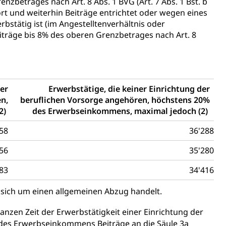
betrages nach Art. 8 Abs. 1 BVG (Art. 7 Abs. 1 Bst. b
rt und weiterhin Beiträge entrichtet oder wegen eines
ierung
stätig ist (im Angestelltenverhältnis oder
eiträge bis 8% des oberen Grenzbetrages nach Art. 8
rauszug, Kriminalität
PD)
schutz
der
Erwerbstätige, die keiner Einrichtung der
tzbehörden im Kanton Luzern
en,
beruflichen Vorsorge angehören, höchstens 20%
(2)
des Erwerbseinkommens, maximal jedoch (2)
58
36'288
56
35'280
83
34'416
 sich um einen allgemeinen Abzug handelt.
nzen Zeit der Erwerbstätigkeit einer Einrichtung der
schutz (GEO-Portal rawi)
Boden
 des Erwerbseinkommens Beiträge an die Säule 3a