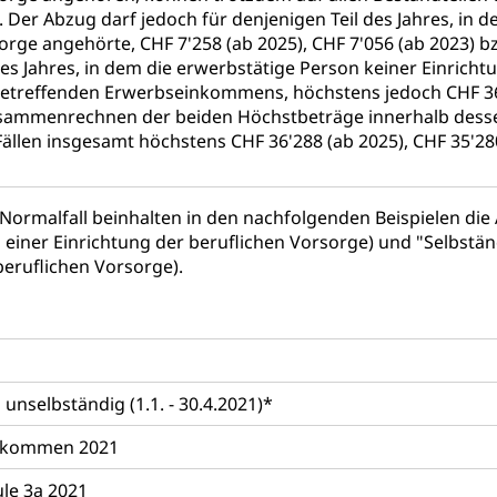
. Der Abzug darf jedoch für denjenigen Teil des Jahres, in 
üll, Schadstoffe, Giftstoffe, Störfall
orge angehörte, CHF 7'258 (ab 2025), CHF 7'056 (ab 2023) bz
des Jahres, in dem die erwerbstätige Person keiner Einrich
e und Gifte (Umweltberatung Luzern)
etreffenden Erwerbseinkommens, höchstens jedoch CHF 36'2
usammenrechnen der beiden Höchstbeträge innerhalb desselb
mmobilie, Grundstück
Fällen insgesamt höchstens CHF 36'288 (ab 2025), CHF 35'2
er
Grundeigentümerabfrage
ersorgung, Stromversorgung, Energieverbrauch, Stromverbrauch, 
ormalfall beinhalten in den nachfolgenden Beispielen di
 erneuerbare Energie, Biomasse
 einer Einrichtung der beruflichen Vorsorge) und "Selbstän
beruflichen Vorsorge).
tellenkonferenz Zentralschweiz
ag, Grundbuchamt, Grundeigentum, Grundstück
Grundbuchplan mit Eigentümerabfrage (Geoportal)
a
, Luftverschmutzung, Klimaschutz, Klimaveränderung, Treibhausef
nselbständig (1.1. - 30.4.2021)*
Luft, Klima (Geoportal)
Klima
inkommen 2021
ungsplan
äule 3a 2021