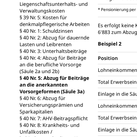
Liegenschaftsunterhalts- und
Raumdatenp
* Pensionierung per
Verwaltungskosten
§ 39 Nr. 5: Kosten für
denkmalpflegerische Arbeiten
Es erfolgt keine
§ 40 Nr. 1: Schuldzinsen
6'883 zum Abzug
§ 40 Nr. 2: Abzug für dauernde
Beispiel 2
Lasten und Leibrenten
§ 40 Nr. 3: Unterhaltsbeiträge
§ 40 Nr. 4: Abzug für Beiträge
Position
an die berufliche Vorsorge
Lohneinkommen un
(Säule 2a und 2b)
§ 40 Nr. 5: Abzug für Beiträge
Total Erwerbse
an die anerkannten
Vorsorgeformen (Säule 3a)
Einlage in die S
§ 40 Nr. 6: Abzug für
Versicherungsprämien und
Lohneinkommen u
Sparkapitalien
Total Erwerbse
§ 40 Nr. 7: AHV-Beitragspflicht
§ 40 Nr. 8: Krankheits- und
Einlage in die S
Unfallkosten /