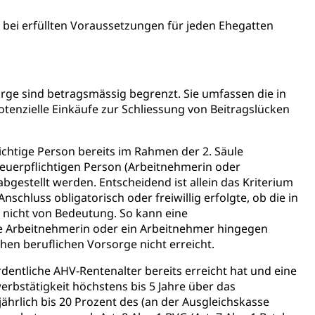
ei erfüllten Voraussetzungen für jeden Ehegatten
orge sind betragsmässig begrenzt. Sie umfassen die in
Konkursämter
otenzielle Einkäufe zur Schliessung von Beitragslücken
sche Parteien, Grundfreiheiten, Pluralismus
ichtige Person bereits im Rahmen der 2. Säule
 steuerpflichtigen Person (Arbeitnehmerin oder
 Vermögenssteuer, Verrechnungssteuer, Quellensteuer,
estellt werden. Entscheidend ist allein das Kriterium
, Kirchensteuer, Gewerbesteuer, Vergnügungssteuer,
schluss obligatorisch oder freiwillig erfolgte, ob die in
- und Kapitalsteuer
t nicht von Bedeutung. So kann eine
ine Arbeitnehmerin oder ein Arbeitnehmer hingegen
hen beruflichen Vorsorge nicht erreicht.
ion
rdentliche AHV-Rentenalter bereits erreicht hat und eine
erbstätigkeit höchstens bis 5 Jahre über das
ehrsamt
Beschwerdestelle Spitäler
jährlich bis 20 Prozent des (an der Ausgleichskasse