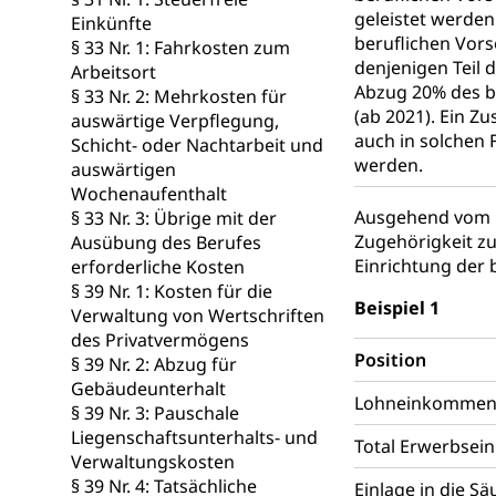
geleistet werden
Einkünfte
Giftabfälle, Giftm
beruflichen Vors
§ 33 Nr. 1: Fahrkosten zum
denjenigen Teil 
Arbeitsort
Sonderabfäll
Eigentum
Abzug 20% des b
§ 33 Nr. 2: Mehrkosten für
(ab 2021). Ein Z
Liegenschaft, I
auswärtige Verpflegung,
auch in solchen 
Schicht- oder Nachtarbeit und
ÖREB-Katast
werden.
Energie
auswärtigen
Wochenaufenthalt
Strom, Energiev
Ausgehend vom N
§ 33 Nr. 3: Übrige mit der
fossile Energie,
Zugehörigkeit zu
Ausübung des Berufes
Einrichtung der 
erforderliche Kosten
Energiefachs
Grundbuch
§ 39 Nr. 1: Kosten für die
Beispiel 1
Grundbucheintr
Verwaltung von Wertschriften
des Privatvermögens
Grundbuch
Luft und Klim
Position
§ 39 Nr. 2: Abzug für
Gebäudeunterhalt
Luftreinhaltung
Lohneinkommen u
§ 39 Nr. 3: Pauschale
Liegenschaftsunterhalts- und
Atmosphäre, 
Raumplanung
Total Erwerbse
Verwaltungskosten
Raumplan, Nutz
§ 39 Nr. 4: Tatsächliche
Einlage in die S