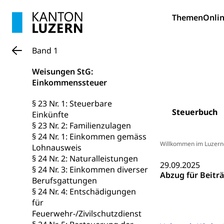
Hunde
Bestattung, Beer
Themen
Onlin
Ärztliche To
Band 1
Sicherheit
Weisungen StG:
Armee
Einkommenssteuer
Militär, Militärd
§ 23 Nr. 1: Steuerbare
Wehrpflichtersa
Steuerbuch
Einkünfte
§ 23 Nr. 2: Familienzulagen
Militär
Sch
Bevölkerungs
§ 24 Nr. 1: Einkommen gemäss
Willkommen im Luzern
Katastrophenschu
Lohnausweis
§ 24 Nr. 2: Naturalleistungen
29.09.2025
Kantonaler 
Polizei
§ 24 Nr. 3: Einkommen diverser
Abzug für Beitr
Berufsgattungen
Ordnungskräfte,
§ 24 Nr. 4: Entschädigungen
für
Polizei
Versorgung
Feuerwehr-/Zivilschutzdienst
Vorratshaltung, 