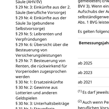
Schlichtungs
Diskriminierung
gemeldeten) Erwe
Säule (AHV/IV)
BVV 3). Wenn ein
§ 29 Nr. 3: Einkünfte aus der 2.
Anlaufstelle 
Strafregister 
Aufschubs der Au
Säule (berufliche Vorsorge)
selbständigerwer
§ 29 Nr. 4: Einkünfte aus der
Strafrecht, Stra
Abs. 1 BVG leiste
Säule 3a (gebundene
Selbstvorsorge)
Strafverfahr
Vormundschaf
Es gelten folge
§ 29 Nr. 5: Leibrenten und
Vormund, Amtsv
Verpfründungen
Bemessungsjah
§ 29 Nr. 6: Übersicht über die
Kindes- und
Besteuerung von
Versicherungsleistungen
Umwelt und Ba
§ 29 Nr. 7: Besteuerung von
ab 2025
Renten, die rückwirkend für
Abfall
Vorperioden zugesprochen
ab 2023
werden
Abfallentsorgun
§ 30 Nr. 1: Ersatzeinkünfte
ab 2021
§ 30 Nr. 2: Gewinne aus
Abfall und E
Boden, Natur 
(1)
Es darf jewei
Lotterien und anderen
Bodenschutz, La
Geldspielen
(2)
Auch wenn Per
§ 30 Nr. 3: Unterhaltsbeiträge
Natur (Diens
beruflichen Vor
Chemie und Gi
§ 31 Nr. 1: Steuerfreie