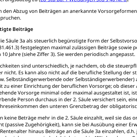
behörde Gleichstellung
rechtspflege, Gerichtsverfahren
 den Abzug von Beiträgen an anerkannte Vorsorgeformen b
spruchen.
hte: Aufgaben und Verfahren
Kosten im Zivilprozess
nd Konkurs
tigte Beiträge
den, Zahlungsunfähigkeit, Pfändung
die Säule 3a als steuerlich begünstigte Form der Selbstvors
ezi.lu.ch)
Betreibungsämter
Betreibungsverfahren
831.461.3) festgelegten maximal zulässigen Beiträge sowie p
10 Jahre (siehe Ziffer 3). Sie werden periodisch angepasst.
 Stimm- und Wahlrecht, Stimmrecht, Abstimmungen, Wahlen, politi
hkeiten sind unterschiedlich, je nachdem, ob die steuerpfl
uern
er nicht. Es kann also nicht auf die berufliche Stellung der
, Einkommenssteuer, Kopfsteuer, Personalsteuer, Haushaltssteuer,
. Selbständigerwerbende oder Selbständigerwerbender) abg
nsteuer, Liegenschaftssteuer, Handänderungssteuer, Grundsteuer
 zu einer Einrichtung der beruflichen Vorsorge; ob dieser An
euer, Verkehrssteuer, Erbschaftssteuer, Schenkungssteuer, Gewinn
tehende Vorsorge minimal oder maximal ausgestaltet ist, is
bende Person durchaus in der 2. Säule versichert sein, e
ststelle)
n
 Jahreseinkommen den unteren Grenzbetrag der obligatorisc
ittlungsstelle, Schlichtungsstelle, Vermittlung, Schlichtung, Mediat
 keine Beträge mehr in die 2. Säule einzahlt, weil sie das o
t (passive Zugehörigkeit), kann sie bei Ausübung einer Erw
Beschwerden (Volksschulen)
Beschwerde Strassenverk
Rentenalter hinaus Beiträge an die Säule 3a einzahlen, d.h. 