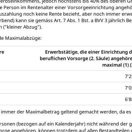
stelle SEG
, Fremdenfeindlichkeit, Gleichberechtigung
rbseinkommens, jedoch höchstens bis 40% des oberen Grenz
e Person im Rentenalter einer Vorsorgeeinrichtung angehö
Schutz vor Diskriminierung (fabia)
Schutz vor Diskrimin
und Strafverfahren
szahlung noch keine Rente bezieht, aber noch immer erwerb
bend) kann sie gemäss Art. 7 Abs. 1 Bst. a BVV 3 jährlich B
frechtspflege, Gerichtsverfahren, Strafregistereintrag, Strafregiste
n ("kleiner Abzug").
en Staatsanwaltschaft
Strafregisterauszug bestellen (EJ
t
nde Maximalabzüge:
ormund, Mündel, Vormundschaftsbehörde, Kindesschutz, Jugend
re
Erwerbstätige, die einer Einrichtung 
 Erwachsenenschutz KESB
Kindes- und Erwachsenenschu
beruflichen Vorsorge (2. Säule) angehör
maximal (1) 
uen
7'2
7'0
g, Kehrichtabfuhr, Müllabfuhr
6'8
ntsorgung
Gemeindeverbände für Abfallentsorgung
und Landschaft
ls immer der Maximalbetrag geltend gemacht werden, da es
ndschaftsschutz, Gewässerschutz, Naturschutz, Umweltschutz
sonen (bezogen auf ein Kalenderjahr) nicht während der ga
tstelle Landwirtschaft und Wald)
Natur- und Lanschafts
sorge angehören, können trotzdem auf allen Bestandteilen
fte