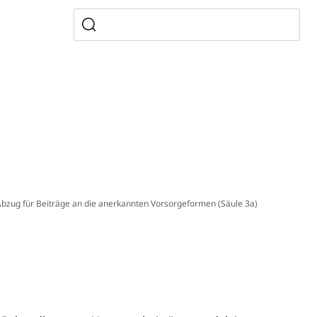
, Zivilstandsamt, Erben, Erbenliste
tverweigerer, Dienstverweigerer, Militärdienstverweigerung,
n)
 Abzug für Beiträge an die anerkannten Vorsorgeformen (Säule 3a)
hnische Betriebe, Alarmierung, Sirenentest