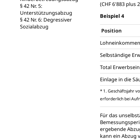
(CHF 6'883 plus 
§ 42 Nr. 5:
Unterstützungsabzug
Beispiel 4
§ 42 Nr. 6: Degressiver
Sozialabzug
Position
Lohneinkommen u
Selbständige Erw
Total Erwerbse
Einlage in die S
* 1. Geschäftsjahr v
erforderlich bei Auf
Für das unselbs
Bemessungsperio
ergebende Abzug
kann ein Abzug 