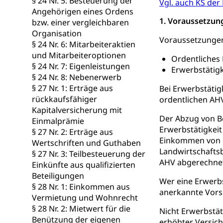
§ 24 Nr. 5: Besteuerung der
Vgl. auch KS der
Angehörigen eines Ordens
Wasserverso
1. Voraussetzun
Waffen
bzw. einer vergleichbaren
Organisation
Waffenerwerbssc
Voraussetzungen 
§ 24 Nr. 6: Mitarbeiteraktien
und Mitarbeiteroptionen
Waffen, Spre
Ordentliches 
Zivildienst
§ 24 Nr. 7: Eigenleistungen
Erwerbstätigk
Militärdienst
§ 24 Nr. 8: Nebenerwerb
§ 27 Nr. 1: Erträge aus
Bei Erwerbstätig
Bundesamt fü
Zivilschutz
rückkaufsfähiger
ordentlichen AHV
Kapitalversicherung mit
Schutzdienstpfl
Der Abzug von Be
Einmalprämie
Erwerbstätigkei
§ 27 Nr. 2: Erträge aus
Zivilschutz
Einkommen von de
Wertschriften und Guthaben
Landwirtschafts
§ 27 Nr. 3: Teilbesteuerung der
Staat und Recht
AHV abgerechnet 
Einkünfte aus qualifizierten
Beteiligungen
Wer eine Erwerbs
Gleichstellun
§ 28 Nr. 1: Einkommen aus
anerkannte Vors
Vermietung und Wohnrecht
Diskriminierung
§ 28 Nr. 2: Mietwert für die
Nicht Erwerbstä
Gleichstellu
Benützung der eigenen
Zivilverfahren
erhöhter Versic