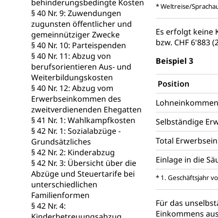
behinderungsbedingte Kosten
* Weltreise/Spracha
§ 40 Nr. 9: Zuwendungen
zugunsten öffentlicher und
Es erfolgt keine
gemeinnütziger Zwecke
bzw. CHF 6'883 
§ 40 Nr. 10: Parteispenden
§ 40 Nr. 11: Abzug von
Beispiel 3
berufsorientieren Aus- und
Weiterbildungskosten
Position
§ 40 Nr. 12: Abzug vom
Erwerbseinkommen des
Lohneinkommen u
zweitverdienenden Ehegatten
§ 41 Nr. 1: Wahlkampfkosten
Selbständige Erw
§ 42 Nr. 1: Sozialabzüge -
Total Erwerbse
Grundsätzliches
§ 42 Nr. 2: Kinderabzug
Einlage in die S
§ 42 Nr. 3: Übersicht über die
Abzüge und Steuertarife bei
* 1. Geschäftsjahr v
unterschiedlichen
Familienformen
Für das unselbs
§ 42 Nr. 4:
Einkommens aus 
Kinderbetreuungsabzug