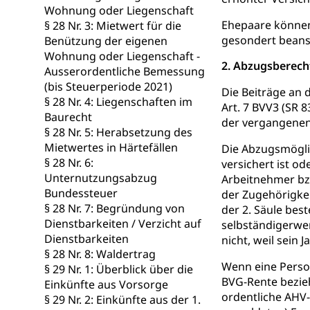
Wohnung oder Liegenschaft
Schlichtungs
Zivilrecht, Zivil
Ehepaare können
§ 28 Nr. 3: Mietwert für die
gesondert bean
Benützung der eigenen
Bezirksgeric
Betreibung u
Wohnung oder Liegenschaft -
2. Abzugsberech
Ausserordentliche Bemessung
Bankrott, Schul
(bis Steuerperiode 2021)
Die Beiträge an 
Schulden (gru
§ 28 Nr. 4: Liegenschaften im
Demokratie
Art. 7 BVV3 (SR 
Baurecht
der vergangenen 
Regierungsform,
§ 28 Nr. 5: Herabsetzung des
Mietwertes in Härtefällen
Die Abzugsmöglic
Volksrechte
Kantonale Ste
§ 28 Nr. 6:
versichert ist od
Unternutzungsabzug
Finanzausgleich
Arbeitnehmer bzw
Grundstückgewin
Bundessteuer
der Zugehörigkeit
Reklameplakatst
§ 28 Nr. 7: Begründung von
der 2. Säule bes
Dienstbarkeiten / Verzicht auf
selbständigerwer
Steuern (Dien
Ombudsstelle
Dienstbarkeiten
nicht, weil sein
§ 28 Nr. 8: Waldertrag
Vermittler, Verm
Wenn eine Person
§ 29 Nr. 1: Überblick über die
BVG-Rente bezieh
Einkünfte aus Vorsorge
Umgang mit 
Rassismus
ordentliche AHV-
§ 29 Nr. 2: Einkünfte aus der 1.