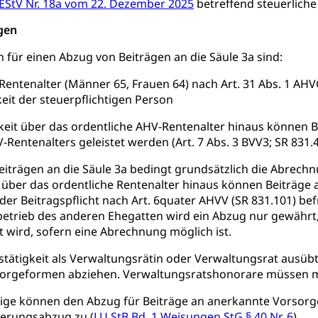
 EStV Nr. 18a vom 22. Dezember 2025
betreffend steuerlich
rgung
gen
hein, Waffenschein, Waffenbüro, Waffentragen, Selbstverteidigu
für einen Abzug von Beiträgen an die Säule 3a sind:
ngstoffe und Pyrotechnik
Rentenalter (Männer 65, Frauen 64) nach Art. 31 Abs. 1 AHVG
eit der steuerpflichtigen Person
keit über das ordentliche AHV-Rentenalter hinaus können B
r Zivildienst ZIVI
Erwerbsausfallentschädigung (WAS L
-Rentenalters geleistet werden (Art. 7 Abs. 3 BVV3; SR 831.4
icht, Schutzraum, Schutzraumbaupflicht
iträgen an die Säule 3a bedingt grundsätzlich die Abrechnu
t über das ordentliche Rentenalter hinaus können Beiträ
r Beitragspflicht nach Art. 6quater AHVV (SR 831.101) befre
betrieb des anderen Ehegatten wird ein Abzug nur gewährt
wird, sofern eine Abrechnung möglich ist.
tätigkeit als Verwaltungsrätin oder Verwaltungsrat ausüb
g von Frau und Mann
orgeformen abziehen. Verwaltungsratshonorare müssen m
, Gleichstellungsbüro, Mobbing
tige können den Abzug für Beiträge an anerkannte Vorsorg
ng aller Geschlechter und Lebensformen
Gleichstellung
herungsabzug zu (
LU StB Bd. 1 Weisungen StG § 40 Nr. 6
).