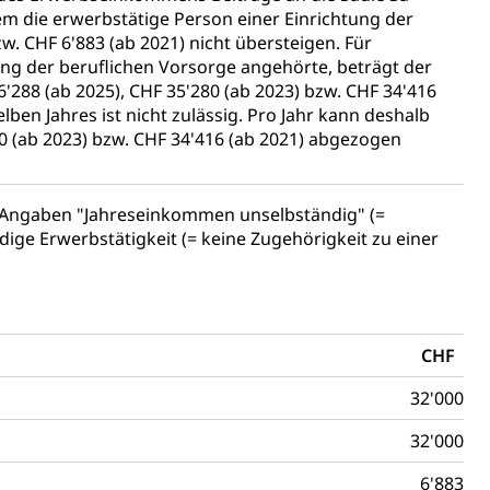
dem die erwerbstätige Person einer Einrichtung der
w. CHF 6'883 (ab 2021) nicht übersteigen. Für
tung der beruflichen Vorsorge angehörte, beträgt der
88 (ab 2025), CHF 35'280 (ab 2023) bzw. CHF 34'416
en Jahres ist nicht zulässig. Pro Jahr kann deshalb
80 (ab 2023) bzw. CHF 34'416 (ab 2021) abgezogen
Energiequelle, Windenergie, Wasserkraft, Sonnenenergie,
e Angaben "Jahreseinkommen unselbständig" (=
dige Erwerbstätigkeit (= keine Zugehörigkeit zu einer
CHF
fekt
32'000
32'000
6'883