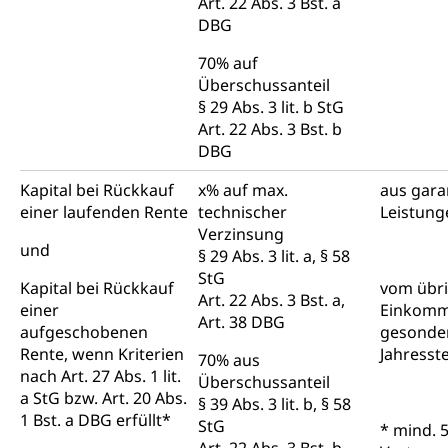
Art. 22 Abs. 3 Bst. a
DBG
70% auf
Überschussanteil
§ 29 Abs. 3 lit. b StG
Art. 22 Abs. 3 Bst. b
DBG
Kapital bei Rückkauf
x% auf max.
aus gara
einer laufenden Rente
technischer
Leistung
Verzinsung
und
§ 29 Abs. 3 lit. a, § 58
StG
Kapital bei Rückkauf
vom übr
Art. 22 Abs. 3 Bst. a,
einer
Einkom
Art. 38 DBG
aufgeschobenen
gesonde
Rente, wenn Kriterien
Jahresst
70% aus
nach Art. 27 Abs. 1 lit.
Überschussanteil
a StG bzw. Art. 20 Abs.
§ 39 Abs. 3 lit. b, § 58
1 Bst. a DBG erfüllt*
StG
* mind. 5