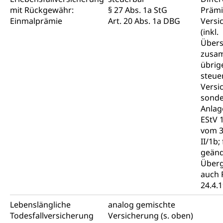
mit Rückgewähr:
§ 27 Abs. 1a StG
Prämi
Einmalprämie
Art. 20 Abs. 1a DBG
Versi
(inkl.
Übers
zusa
übrig
steuer
Versi
sond
Anlag
EStV 
vom 3
II/1b;
geänd
Überg
auch 
24.4.
Lebenslängliche
analog gemischte
Todesfallversicherung
Versicherung (s. oben)