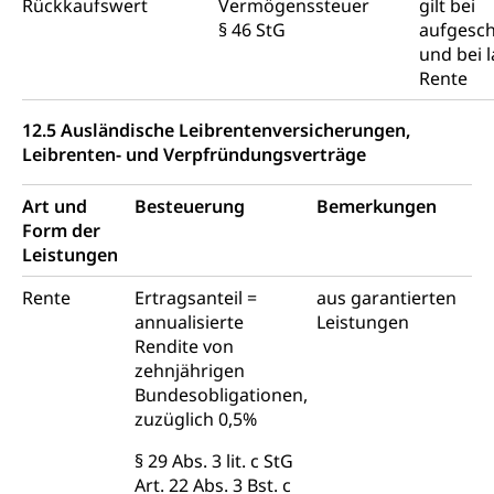
Rückkaufswert
Vermögenssteuer
gilt bei
§ 46 StG
aufgesc
und bei 
Rente
12.5 Ausländische Leibrentenversicherungen,
Leibrenten- und Verpfründungsverträge
Art und
Besteuerung
Bemerkungen
Form der
Leistungen
Rente
Ertragsanteil =
aus garantierten
annualisierte
Leistungen
Rendite von
zehnjährigen
Bundesobligationen,
zuzüglich 0,5%
§ 29 Abs. 3 lit. c StG
Art. 22 Abs. 3 Bst. c