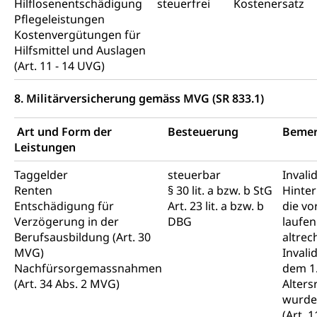
Hilflosenentschädigung
steuerfrei
Kostenersatz
Pflegeleistungen
Kostenvergütungen für
Hilfsmittel und Auslagen
(Art. 11 - 14 UVG)
8. Militärversicherung gemäss MVG (SR 833.1)
Art und Form der
Besteuerung
Beme
Leistungen
Taggelder
steuerbar
Invali
Renten
§ 30 lit. a bzw. b StG
Hinter
Entschädigung für
Art. 23 lit. a bzw. b
die vo
Verzögerung in der
DBG
laufe
Berufsausbildung (Art. 30
altrec
MVG)
Invali
Nachfürsorgemassnahmen
dem 1.
(Art. 34 Abs. 2 MVG)
Alter
wurden
(Art. 