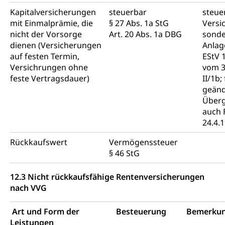
Kapitalversicherungen
steuerbar
steuer
mit Einmalprämie, die
§ 27 Abs. 1a StG
Versi
nicht der Vorsorge
Art. 20 Abs. 1a DBG
sond
dienen (Versicherungen
Anlag
auf festen Termin,
EStV 
Versichrungen ohne
vom 3
feste Vertragsdauer)
II/1b;
geänd
Überg
auch 
24.4.
Rückkaufswert
Vermögenssteuer
§ 46 StG
12.3 Nicht rückkaufsfähige Rentenversicherungen
nach VVG
Art und Form der
Besteuerung
Bemerku
Leistungen