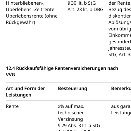
Hinterbliebenen-,
§ 30 lit. b StG
der Rente
Überlebens- Zeitrente
Art. 23 lit. b DBG
Bezug de
Überlebensrente (ohne
diskontie
Rückgewähr)
Ablösungs
vom übri
Einkomm
gesonder
Jahressteu
StG; Art.
12.4 Rückkaufsfähige Rentenversicherungen nach
VVG
Art und Form der
Besteuerung
Bemerk
Leistungen
Rente
x% auf max.
aus gara
technischer
Leistung
Verzinsung
§ 29 Abs. 3 lit. a StG