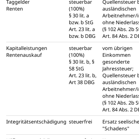
Taggelder
steuerbar
Quellensteuer 
Renten
(100%)
ausländischen
§ 30 lit. a
Arbeitnehmer/
bzw. b StG
ohne Niederla
Art. 23 lit. a
(§ 102 Abs. 2b S
bzw. b DBG
Art. 84 Abs. 2 
Kapitalleistungen
steuerbar
vom übrigen
Rentenauskauf
(100%)
Einkommen
§ 30 lit. b, §
gesonderte
58 StG
Jahressteuer;
Art. 23 lit. b,
Quellensteuer 
Art 38 DBG
ausländischen
Arbeitnehmer/
ohne Niederla
(§ 102 Abs. 2b S
Art. 84 Abs. 2 
Integritätsentschädigung
steuerfrei
Ersatz seelisch
"Schadens"