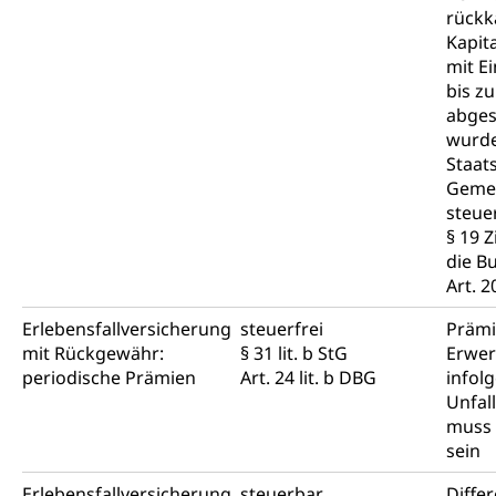
rückk
Kapit
mit E
bis z
abges
wurde
Staat
Geme
steuer
§ 19 Z
die B
Art. 
Erlebensfallversicherung
steuerfrei
Prämi
mit Rückgewähr:
§ 31 lit. b StG
Erwer
periodische Prämien
Art. 24 lit. b DBG
infol
Unfall
muss 
sein
Erlebensfallversicherung
steuerbar
Diffe