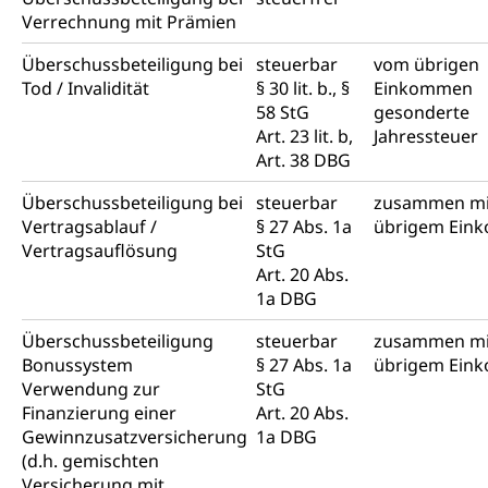
Verrechnung mit Prämien
Überschussbeteiligung bei
steuerbar
vom übrigen
Tod / Invalidität
§ 30 lit. b., §
Einkommen
58 StG
gesonderte
Art. 23 lit. b,
Jahressteuer
Art. 38 DBG
Überschussbeteiligung bei
steuerbar
zusammen mi
Vertragsablauf /
§ 27 Abs. 1a
übrigem Ei
Vertragsauflösung
StG
Art. 20 Abs.
1a DBG
Überschussbeteiligung
steuerbar
zusammen mi
Bonussystem
§ 27 Abs. 1a
übrigem Ei
Verwendung zur
StG
Finanzierung einer
Art. 20 Abs.
Gewinnzusatzversicherung
1a DBG
(d.h. gemischten
Versicherung mit