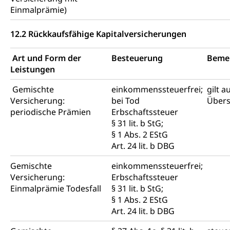
Einmalprämie)
12.2 Rückkaufsfähige Kapitalversicherungen
Art und Form der
Besteuerung
Beme
Leistungen
Gemischte
einkommenssteuerfrei;
gilt a
Versicherung:
bei Tod
Übers
periodische Prämien
Erbschaftssteuer
§ 31 lit. b StG;
§ 1 Abs. 2 EStG
Art. 24 lit. b DBG
Gemischte
einkommenssteuerfrei;
Versicherung:
Erbschaftssteuer
Einmalprämie Todesfall
§ 31 lit. b StG;
§ 1 Abs. 2 EStG
Art. 24 lit. b DBG