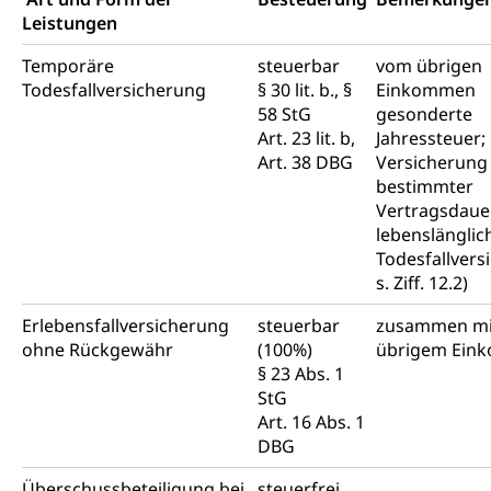
Leistungen
Temporäre
steuerbar
vom übrigen
Todesfallversicherung
§ 30 lit. b., §
Einkommen
58 StG
gesonderte
Art. 23 lit. b,
Jahressteuer;
Art. 38 DBG
Versicherung
bestimmter
Vertragsdauer
lebenslänglic
Todesfallvers
s. Ziff. 12.2)
Erlebensfallversicherung
steuerbar
zusammen mi
ohne Rückgewähr
(100%)
übrigem Ei
§ 23 Abs. 1
StG
Art. 16 Abs. 1
DBG
Überschussbeteiligung bei
steuerfrei