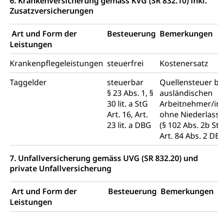
6. Krankenversicherung gemäss KVG (SR 832.10) inkl.
Zusatzversicherungen
Art und Form der
Besteuerung
Bemerkungen
Leistungen
Krankenpflegeleistungen
steuerfrei
Kostenersatz
Taggelder
steuerbar
Quellensteuer b
§ 23 Abs. 1, §
ausländischen
30 lit. a StG
Arbeitnehmer/
Art. 16, Art.
ohne Niederlas
23 lit. a DBG
(§ 102 Abs. 2b S
Art. 84 Abs. 2 D
7. Unfallversicherung gemäss UVG (SR 832.20) und
private Unfallversicherung
Art und Form der
Besteuerung
Bemerkungen
Leistungen