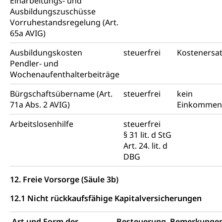
Einarbeitungs- und
Ausbildungszuschüsse
Vorruhestandsregelung (Art.
65a AVIG)
Ausbildungskosten
steuerfrei
Kostenersa
Pendler- und
Wochenaufenthalterbeiträge
Bürgschaftsübername (Art.
steuerfrei
kein
71a Abs. 2 AVIG)
Einkommen
Arbeitslosenhilfe
steuerfrei
§ 31 lit. d StG
Art. 24. lit. d
DBG
12. Freie Vorsorge (Säule 3b)
12.1 Nicht rückkaufsfähige Kapitalversicherungen
Art und Form der
Besteuerung
Bemerkunge