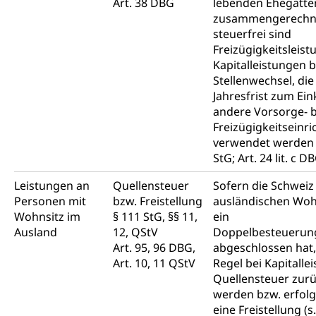
Art. 38 DBG
lebenden Ehegatt
zusammengerechn
steuerfrei sind
Freizügigkeitsleis
Kapitalleistungen b
Stellenwechsel, die
Jahresfrist zum Ein
andere Vorsorge- 
Freizügigkeitseinr
verwendet werden (§
StG; Art. 24 lit. c D
Leistungen an
Quellensteuer
Sofern die Schweiz
Personen mit
bzw. Freistellung
ausländischen Woh
Wohnsitz im
§ 111 StG, §§ 11,
ein
Ausland
12, QStV
Doppelbesteueru
Art. 95, 96 DBG,
abgeschlossen hat,
Art. 10, 11 QStV
Regel bei Kapitalle
Quellensteuer zur
werden bzw. erfolg
eine Freistellung (s.