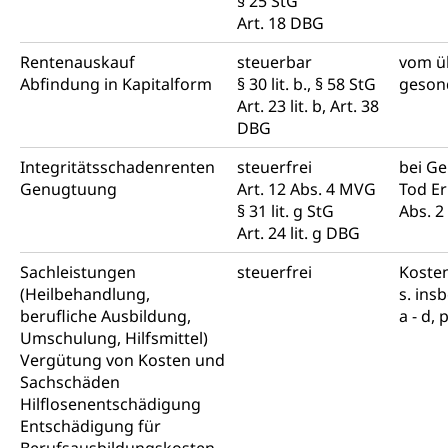
§ 25 StG
Art. 18 DBG
Rentenauskauf
steuerbar
vom ü
Abfindung in Kapitalform
§ 30 lit. b., § 58 StG
geson
Art. 23 lit. b, Art. 38
DBG
Integritätsschadenrenten
steuerfrei
bei G
Genugtuung
Art. 12 Abs. 4 MVG
Tod Er
§ 31 lit. g StG
Abs. 2
Art. 24 lit. g DBG
Sachleistungen
steuerfrei
Kosten
(Heilbehandlung,
s. insb
berufliche Ausbildung,
a - d,
Umschulung, Hilfsmittel)
Vergütung von Kosten und
Sachschäden
Hilflosenentschädigung
Entschädigung für