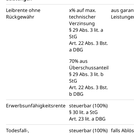
Leibrente ohne
x% auf max.
aus garan
Rückgewähr
technischer
Leistunge
Verzinsung
§ 29 Abs. 3 lit. a
StG
Art. 22 Abs. 3 Bst.
a DBG
70% aus
Überschussanteil
§ 29 Abs. 3 lit. b
StG
Art. 22 Abs. 3 Bst.
b DBG
Erwerbsunfähigkeitsrente
steuerbar (100%)
§ 30 lit. a StG
Art. 23 lit. a DBG
Todesfall-,
steuerbar (100%)
falls Ablö