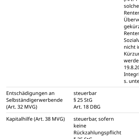
solche
Rente
Überv
gekürz
Rente
Sozial
nicht
Kürzun
werde
19.8.20
Integr
s. unt
Entschädigungen an
steuerbar
Selbständigerwerbende
§ 25 StG
(Art. 32 MVG)
Art. 18 DBG
Kapitalhilfe (Art. 38 MVG)
steuerbar, sofern
keine
Rückzahlungspflicht