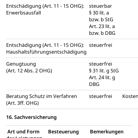
Entschädigung (Art. 11 - 15 OHG):
steuerbar
Erwerbsausfall
§ 30 lit. a
bzw. b StG
Art. 23 lit. a
bzw. b DBG
Entschädigung (Art. 11 - 15 OHG):
steuerfrei
Haushaltsführungsentschädigung
Genugtuung
steuerfrei
(Art. 12 Abs. 2 OHG)
§ 31 lit. g StG
Art. 24 lit. g
DBG
Beratung Schutz im Verfahren
steuerfrei
Kosten
(Art. 3ff. OHG)
16. Sachversicherung
Art und Form
Besteuerung
Bemerkungen