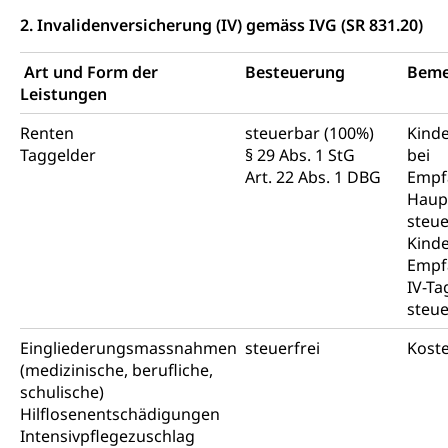
2. Invalidenversicherung (IV) gemäss IVG (SR 831.20)
Art und Form der
Besteuerung
Beme
Leistungen
Renten
steuerbar (100%)
Kind
Taggelder
§ 29 Abs. 1 StG
bei
Art. 22 Abs. 1 DBG
Empf
Haup
steue
Kinde
Empf
IV-Ta
steu
Eingliederungsmassnahmen
steuerfrei
Kost
(medizinische, berufliche,
schulische)
Hilflosenentschädigungen
Intensivpflegezuschlag