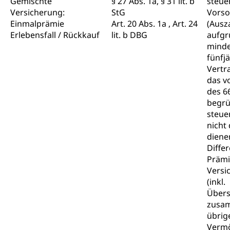
Gemischte
§ 27 Abs. 1a, § 31 lit. b
steuer
Versicherung:
StG
Vorso
Einmalprämie
Art. 20 Abs. 1a , Art. 24
(Ausz
Erlebensfall / Rückkauf
lit. b DBG
aufgr
minde
fünfj
Vertr
das v
des 66
begrü
steue
nicht
dienen
Diffe
Prämi
Versi
(inkl.
Übers
zusa
übrig
Vermö