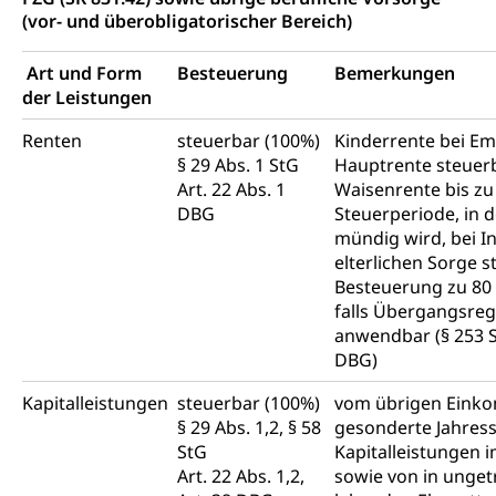
(vor- und überobligatorischer Bereich)
Art und Form
Besteuerung
Bemerkungen
der Leistungen
Renten
steuerbar (100%)
Kinderrente bei Em
§ 29 Abs. 1 StG
Hauptrente steuer
Art. 22 Abs. 1
Waisenrente bis zu
DBG
Steuerperiode, in 
mündig wird, bei I
elterlichen Sorge 
Besteuerung zu 80 
falls Übergangsre
anwendbar (§ 253 S
DBG)
Kapitalleistungen
steuerbar (100%)
vom übrigen Ein
§ 29 Abs. 1,2, § 58
gesonderte Jahress
StG
Kapitalleistungen i
Art. 22 Abs. 1,2,
sowie von in unget