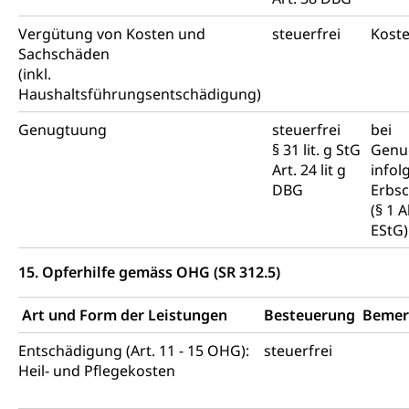
Vergütung von Kosten und
steuerfrei
Koste
Sachschäden
(inkl.
Haushaltsführungsentschädigung)
Genugtuung
steuerfrei
bei
§ 31 lit. g StG
Genu
Art. 24 lit g
infol
DBG
Erbsc
(§ 1 A
EStG
15. Opferhilfe gemäss OHG (SR 312.5)
Art und Form der Leistungen
Besteuerung
Bemer
Entschädigung (Art. 11 - 15 OHG):
steuerfrei
Heil- und Pflegekosten