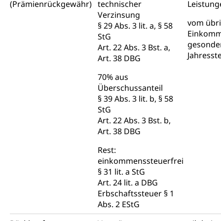
(Prämienrückgewähr)
technischer
Leistung
Verzinsung
vom übr
§ 29 Abs. 3 lit. a, § 58
Einkom
StG
gesonde
Art. 22 Abs. 3 Bst. a,
Jahresst
Art. 38 DBG
70% aus
Überschussanteil
§ 39 Abs. 3 lit. b, § 58
StG
Art. 22 Abs. 3 Bst. b,
Art. 38 DBG
Rest:
einkommenssteuerfrei
§ 31 lit. a StG
Art. 24 lit. a DBG
Erbschaftssteuer § 1
Abs. 2 EStG