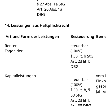
§ 27 Abs. 1a StG
Art. 20 Abs. 1a
DBG
14. Leistungen aus Haftpflichtrecht
Art und Form der Leistungen
Besteuerung
Beme
Renten
steuerbar
Taggelder
(100%)
§ 30 lit. b StG
Art. 23 lit. b
DBG
Kapitalleistungen
vom 
steuerbar
Eink
(100%)
geso
§ 30 lit. b, §
Jahre
58 StG
Art. 23 lit. b,
Art. 38 DBG