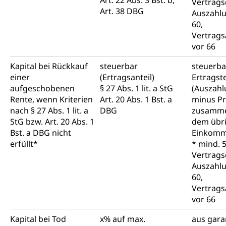
Art. 22 Abs. 3 Bst. b,
Vertrags
Art. 38 DBG
Auszahl
60,
Vertrags
vor 66
Kapital bei Rückkauf
steuerbar
steuerbar
einer
(Ertragsanteil)
Ertragste
aufgeschobenen
§ 27 Abs. 1 lit. a StG
(Auszah
Rente, wenn Kriterien
Art. 20 Abs. 1 Bst. a
minus Pr
nach § 27 Abs. 1 lit. a
DBG
zusamme
StG bzw. Art. 20 Abs. 1
dem übr
Bst. a DBG nicht
Einkom
erfüllt*
* mind. 5
Vertrags
Auszahl
60,
Vertrags
vor 66
Kapital bei Tod
x% auf max.
aus gara