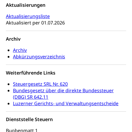
Heilpädagogische Schulen
Aktualisierungen
Kinderbetreuung
Freiwilliger Schulsport
Aktualisierungsliste
Freiwilliges Kindergarten Jahr
Gesundheit und Soziales
Aktualisiert per 01.07.2026
Frühe Sprachförderung
Konsumentenschutz
Archiv
Kindergarten & Basisstufe
Konsumentenrechte, Produktsicherheit,
Frühe Förderung
Archiv
Preisüberwachung, Preisüberwacher,
Abkürzungsverzeichnis
Konsumentenorganisation, parallele Einfuhr,
regionale Erschöpfung, nationale Erschöpfung,
internationale Erschöpfung, Preisabsprache, Kartell,
Weiterführende Links
Cassis-deDijon-Prinzip
Steuergesetz SRL Nr. 620
Lebensmittelkontrolle und
Krankenversicherung
Bundesgesetz über die direkte Bundessteuer
Verbraucherschutz
(DBG) SR 642.11
Unfallversicherung, Berufsunfallversicherung,
Krankheit, Unfall, Prämienverbilligung,
Luzerner Gerichts- und Verwaltungsentscheide
Krankenkasse
Dienststelle Steuern
Krankenversicherung (WAS Luzern)
Lebensmittelsicherheit
Buobenmatt 1
Prämienverbilligung (WAS Luzern)
sichere Lebensmittel, Lebensmittelkontrolle,