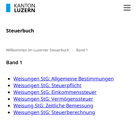
(gewaltpraevention.lu.ch)
Entlassung, Stellenverlust, Arbeitsmangel,
Na
Unterbeschäftigung, Arbeitslosenversicherung,
Arbeitsgericht
Arbeitslosenentschädigung
Schlichtungsbehörde Arbeit
Steuerbuch
Arbeitslosigkeit (gruezi.lu.ch)
Berufliche Selbständigkeit
Arbeitslosigkeit und Stellensuche (WAS
selbständig Erwerbender, Freiberufler
Luzern)
Willkommen im Luzerner Steuerbuch
Band 1
Unterstützung der Wirtschaftsförderung
Pensionierung
Arbeitslosenentschädigung (WAS Luzern)
Luzern
Band 1
Frühpensionierung, Altersrente, berufliche
Vorsorge, Altersvorsorge
Handelsregister Luzern
Weisungen StG: Allgemeine Bestimmungen
Dienststelle Steuern - Wissenswertes
AHV-Altersrente (WAS Luzern)
Weisungen StG: Steuerpflicht
Weisungen StG: Einkommenssteuer
Selbständige (WAS Luzern)
LUPK - Luzerner Pensionskasse
Bildung und Forschung
Weisungen StG: Vermögenssteuer
Altersvorsorge (gruezi.lu.ch)
Weisung StG: Zeitliche Bemessung
Weisungen StG: Steuerberechnung
Wissenschaftsförderung
Forschungsförderung, Wissenschaftsmarketing,
Wissenschaft, Forschung, Entwicklung, Projekte