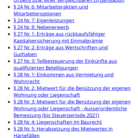
Ordens bzw. einer vergleichbaren Organisation
Prämienverbilligung (WAS Luzern)
sichere Lebensmittel, Lebensmittelkontrolle,
Lebensmittelhygiene, Produktesicherheit
§ 24 Nr. 6: Mitarbeiteraktien und
Obligatorische Krankenversicherung (WAS
Mitarbeiteroptionen
Luzern)
Trinkwasser
Prävention
§ 24 Nr. 7: Eigenleistungen
§ 24 Nr. 8: Nebenerwerb
Kranken- und Unfallversicherung
Lebensmittel
Gesundheitsvorsorge, Wellness, Unfallverhütung,
§ 27 Nr. 1: Erträge aus rückkaufsfähiger
Suchtprävention, Alkoholprävention,
Kapitalversicherung mit Einmalprämie
Tabakprävention, Primärprävention,
§ 27 Nr. 2: Erträge aus Wertschriften und
Sekundärprävention, Tertiärprävention
Guthaben
Darmkrebsvorsorge
Soziale Sicherheit
§ 27 Nr. 3: Teilbesteuerung der Einkünfte aus
qualifizierten Beteiligungen
Kantonales Tabakpräventionsprogramm
Sozialversicherungen, Sozialpolitik,
§ 28 Nr. 1: Einkommen aus Vermietung und
Arbeitslosenversicherung,
Wohnrecht
Gesundheitsförderung
Mutterschaftsversicherung, Krankenversicherung,
§ 28 Nr. 2: Mietwert für die Benützung der eigenen
Unfallversicherung, Invalidenversicherung,
Prävention (Polizei)
Sozialhilfe
Wohnung oder Liegenschaft
§ 28 Nr. 3: Mietwert für die Benützung der eigenen
Suchtprävention
Kranken- und Unfallversicherung
Sucht und Drogen
Wohnung oder Liegenschaft - Ausserordentliche
Gesundheitsversorgung
(gruezi.lu.ch)
Bemessung (bis Steuerperiode 2021)
Drogenabhängigkeit, Drogensucht,
§ 28 Nr. 4: Liegenschaften im Baurecht
Medikamentenabhängigkeit,
Krankenversicherung (WAS Luzern)
§ 28 Nr. 5: Herabsetzung des Mietwertes in
Arzneimittelabhängigkeit, Suchtkrankheit,
Existenzsicherung - Sozialhilfe
Härtefällen
Drogenabhängige, Drogensüchtige,