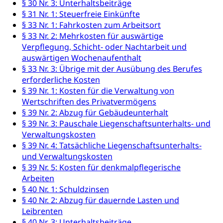
§ 30 Nr. 3: Unterhaltsbeiträge
Ergänzungsleistungen (EL) (WAS Luzern)
Menschen mit Behinderungen
§ 31 Nr. 1: Steuerfreie Einkünfte
Kultur und Medien
AHV-Altersrente (WAS Luzern)
§ 33 Nr. 1: Fahrkosten zum Arbeitsort
§ 33 Nr. 2: Mehrkosten für auswärtige
IV-Leistungen (WAS Luzern)
Archive und Bibliotheken
Verpflegung, Schicht- oder Nachtarbeit und
Bücher, Bundesarchiv, Landesbibliothek
auswärtigen Wochenaufenthalt
§ 33 Nr. 3: Übrige mit der Ausübung des Berufes
Staatsarchiv Luzern
Kulturelle Einrichtungen
erforderliche Kosten
§ 39 Nr. 1: Kosten für die Verwaltung von
Zentral- und Hochschulbibliothek
Museen, Theater, Bibliotheken
Wertschriften des Privatvermögens
Archiv der Denkmalpflege
§ 39 Nr. 2: Abzug für Gebäudeunterhalt
Dienststelle Kultur
Kulturförderung
§ 39 Nr. 3: Pauschale Liegenschaftsunterhalts- und
Kunst & Kultur (Luzern Tourismus)
Kulturpolitik, Sprachförderung, Denkmalpflege,
Verwaltungskosten
kulturelles Angebot, Kulturerbe, kulturelles Erbe,
§ 39 Nr. 4: Tatsächliche Liegenschaftsunterhalts-
Nachwuchsförderung, Vermittlung, Selektive
und Verwaltungskosten
Förderung, Kulturausschreibungen, Kulturpreis,
§ 39 Nr. 5: Kosten für denkmalpflegerische
Werkbeitrag, Produktionsbeitrag, Recherche,
Arbeiten
Bildende Kunst, Angewandte Kunst, Theater/Tanz,
§ 40 Nr. 1: Schuldzinsen
Musik, Entwicklung, Programmbeiträge,
§ 40 Nr. 2: Abzug für dauernde Lasten und
Filmförderung, Regionale Förderfonds,
Werkankäufe, Kunstankäufe, Kunst und Bau, Schule
Leibrenten
und Kultur, Kulturgesuche, Kulturvermittlung
§ 40 Nr. 3: Unterhaltsbeiträge