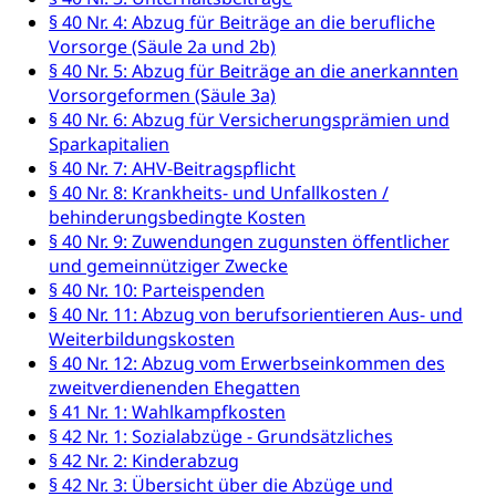
§ 40 Nr. 4: Abzug für Beiträge an die berufliche
Kulturförderung und Vermittlung
Vorsorge (Säule 2a und 2b)
§ 40 Nr. 5: Abzug für Beiträge an die anerkannten
Angebote für Schulklassen
Mobilität
Vorsorgeformen (Säule 3a)
Zentralschweizer Filmförderung
§ 40 Nr. 6: Abzug für Versicherungsprämien und
Schiene und öffentlicher Verkehr
Sparkapitalien
§ 40 Nr. 7: AHV-Beitragspflicht
Schienenverkehr, Zugverkehr, Bahnverkehr,
§ 40 Nr. 8: Krankheits- und Unfallkosten /
Transportmittel, öffentlicher Verkehr
behinderungsbedingte Kosten
§ 40 Nr. 9: Zuwendungen zugunsten öffentlicher
Verkehrsverbund Luzern VVL
Schifffahrt
und gemeinnütziger Zwecke
Öffentlicher Verkehr Luzern Mobil
Schiffsverkehr, Binnenschifffahrt, Seeschifffahrt,
§ 40 Nr. 10: Parteispenden
Flussschifffahrt
§ 40 Nr. 11: Abzug von berufsorientieren Aus- und
Weiterbildungskosten
Schifffahrt (Strassenverkehrsamt)
Strasse
§ 40 Nr. 12: Abzug vom Erwerbseinkommen des
zweitverdienenden Ehegatten
Autoverkehr, Lastwagenverkehr, Schwerverkehr,
leistungsabhängige Schwerverkehrsabgabe,
§ 41 Nr. 1: Wahlkampfkosten
Langsamverkehr, Transportmittel, Auto, Motorrad,
§ 42 Nr. 1: Sozialabzüge - Grundsätzliches
Individualverkehr
§ 42 Nr. 2: Kinderabzug
§ 42 Nr. 3: Übersicht über die Abzüge und