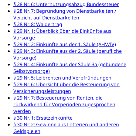
Betäubungsmittel, Suchtmittel, Psychopharmaka
§ 28 Nr. 6: Unternutzungsabzug Bundessteuer
Soziales und Gesellschaft (Dienststelle)
§ 28 Nr. 7: Begründung von Dienstbarkeiten /
Fachstelle Sucht Region Luzern
Gesundheitsversorgung
Verzicht auf Dienstbarkeiten
Opferhilfe
§ 28 Nr. 8: Waldertrag
Drogen (Polizei)
Gesundheitsversorgung, Spital, Pflegeinitiative,
Arbeitslosenversicherung (WAS Luzern)
§ 29 Nr. 1: Überblick über die Einkünfte aus
Ambulant vor stationär, AVOS, Patientendossier
Sucht
Vorsorge
Invalidenversicherung (WAS Luzern)
§ 29 Nr. 2: Einkünfte aus der 1. Säule (AHV/IV)
Gesundheitsversorgung
AHV / IV
Soziale Sicherheit
§ 29 Nr. 3: Einkünfte aus der 2. Säule (berufliche
Altersrente, Invalidenrente, Witwenrente,
Vorsorge)
Sozialversicherung, Vorsorgeeinrichtung,
§ 29 Nr. 4: Einkünfte aus der Säule 3a (gebundene
Pensionskasse, erste Säule, zweite Säule, dritte
Selbstvorsorge)
Säule, Hilflosenentschädigung,
§ 29 Nr. 5: Leibrenten und Verpfründungen
Ergänzungsleistungen, Altersvorsorge,
§ 29 Nr. 6: Übersicht über die Besteuerung von
Todesfallversicherung
Versicherungsleistungen
§ 29 Nr. 7: Besteuerung von Renten, die
Hilfslosenentschädigung (WAS Luzern)
Behinderung
rückwirkend für Vorperioden zugesprochen
AHV-Hinterlassenenrente (WAS Luzern)
Körperbehinderung, körperliche Behinderung,
werden
geistige Behinderung, psychische Behinderung,
§ 30 Nr. 1: Ersatzeinkünfte
AHV-Beiträge (WAS Luzern)
Erwerbsunfähigkeit, Behinderte
§ 30 Nr. 2: Gewinne aus Lotterien und anderen
Informationsstelle AHV/IV
Geldspielen
Inklusion im Sport