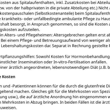
sten aus Spitalaufenthalten, inkl. Zusatzkosten bei Abtei
behörde Gleichstellung
rechtspflege, Gerichtsverfahren
zw. von der halbprivaten in die private Abteilung etc.) Nich
ostenpauschalen (Selbstkostenanteile) beim Spitalaufenth
hte: Aufgaben und Verfahren
Kosten im Zivilprozess
nd Konkurs
e krankheits- oder unfallbedingte ambulante Pflege zu Hau
shalt besorgt, in Anspruch genommen, so sind die Kosten 
den, Zahlungsunfähigkeit, Pfändung
gskosten aufzuteilen.
in Alters- und Pflegeheimen: Altersgebrechen gelten erst 
ezi.lu.ch)
Betreibungsämter
Betreibungsverfahren
 Bei einem Pflege- und Betreuungsaufwand von weniger als
 Stimm- und Wahlrecht, Stimmrecht, Abstimmungen, Wahlen, politi
 Lebenshaltungskosten dar. Separat in Rechnung gestellte 
uern
ortpflanzungshilfen: Sowohl Kosten für Hormonbehandlunge
stlicher Insemination oder In-vitro-Fertilisation anfallen.
, Einkommenssteuer, Kopfsteuer, Personalsteuer, Haushaltssteuer,
ner ärztlich angeordneten, lebensnotwendigen Diät (z.B. bei
nsteuer, Liegenschaftssteuer, Handänderungssteuer, Grundsteuer
euer, Verkehrssteuer, Erbschaftssteuer, Schenkungssteuer, Gewinn
e Kosten
ststelle)
n
en und -Patientinnen können für die durch die glutenfreie
 geltend machen. Gleiches gilt für die Mehrkosten von Spe
ittlungsstelle, Schlichtungsstelle, Vermittlung, Schlichtung, Mediat
ng usw.), die auf ärztliche Anordnung hin eingenommen 
Beschwerden (Volksschulen)
Beschwerde Strassenverk
en Mehrkosten in Abzug bringen. In beiden Fällen ist die är
zuweisen.