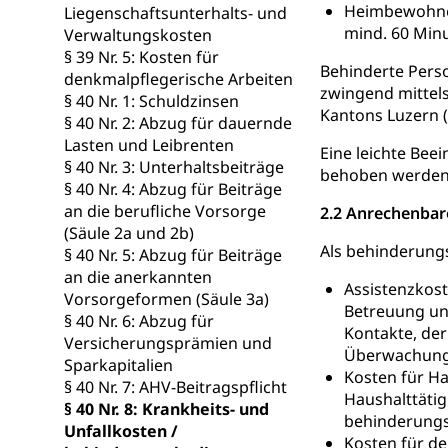
Heimbewohner
Liegenschaftsunterhalts- und
Raumdatenp
mind. 60 Minu
Verwaltungskosten
§ 39 Nr. 5: Kosten für
Behinderte Pers
denkmalpflegerische Arbeiten
zwingend mittel
§ 40 Nr. 1: Schuldzinsen
Kantons Luzern (
§ 40 Nr. 2: Abzug für dauernde
Lasten und Leibrenten
Eine leichte Bee
§ 40 Nr. 3: Unterhaltsbeiträge
behoben werden k
§ 40 Nr. 4: Abzug für Beiträge
an die berufliche Vorsorge
2.2 Anrechenbar
(Säule 2a und 2b)
Als behinderung
§ 40 Nr. 5: Abzug für Beiträge
an die anerkannten
Assistenzkos
Vorsorgeformen (Säule 3a)
Betreuung un
§ 40 Nr. 6: Abzug für
Kontakte, de
Versicherungsprämien und
Überwachung
Sparkapitalien
Kosten für Ha
§ 40 Nr. 7: AHV-Beitragspflicht
Haushalttätig
§ 40 Nr. 8: Krankheits- und
behinderungsb
Unfallkosten /
Kosten für de