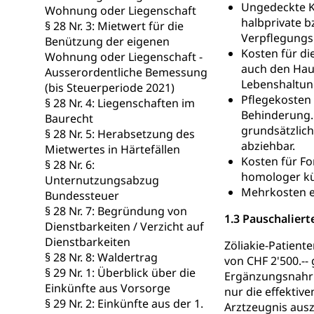
Ungedeckte Ko
Wohnung oder Liegenschaft
Schlichtungs
Zivilrecht, Zivil
halbprivate b
§ 28 Nr. 3: Mietwert für die
Verpflegungsk
Benützung der eigenen
Bezirksgeric
Betreibung u
Kosten für di
Wohnung oder Liegenschaft -
auch den Hau
Ausserordentliche Bemessung
Bankrott, Schul
Lebenshaltun
(bis Steuerperiode 2021)
Pflegekosten 
Schulden (gru
§ 28 Nr. 4: Liegenschaften im
Demokratie
Behinderung.
Baurecht
Regierungsform,
grundsätzlich
§ 28 Nr. 5: Herabsetzung des
abziehbar.
Mietwertes in Härtefällen
Volksrechte
Kantonale Ste
Kosten für F
§ 28 Nr. 6:
homologer kün
Unternutzungsabzug
Finanzausgleich
Mehrkosten ei
Grundstückgewin
Bundessteuer
Reklameplakatst
§ 28 Nr. 7: Begründung von
1.3 Pauschaliert
Dienstbarkeiten / Verzicht auf
Steuern (Dien
Ombudsstelle
Dienstbarkeiten
Zöliakie-Patient
§ 28 Nr. 8: Waldertrag
von CHF 2'500.--
Vermittler, Verm
§ 29 Nr. 1: Überblick über die
Ergänzungsnahru
Einkünfte aus Vorsorge
Umgang mit 
nur die effektiv
Rassismus
§ 29 Nr. 2: Einkünfte aus der 1.
Arztzeugnis aus