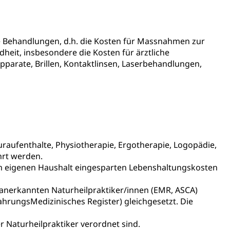
ng
e Behandlungen, d.h. die Kosten für Massnahmen zur
eit, insbesondere die Kosten für ärztliche
parate, Brillen, Kontaktlinsen, Laserbehandlungen,
uzern)
aufenthalte, Physiotherapie, Ergotherapie, Logopädie,
hrt werden.
 im eigenen Haushalt eingesparten Lebenshaltungskosten
 anerkannten Naturheilpraktiker/innen (EMR, ASCA)
hrungsMedizinisches Register) gleichgesetzt. Die
r Naturheilpraktiker verordnet sind.
 Menschen mit Behinderungen