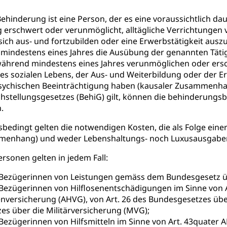
üll, Schadstoffe, Giftstoffe, Störfall
ehinderung ist eine Person, der es eine voraussichtlich da
 erschwert oder verunmöglicht, alltägliche Verrichtungen 
e und Gifte (Umweltberatung Luzern)
ich aus- und fortzubilden oder eine Erwerbstätigkeit ausz
 mindestens eines Jahres die Ausübung der genannten Täti
mmobilie, Grundstück
während mindestens eines Jahres verunmöglichen oder ersc
es sozialen Lebens, der Aus- und Weiterbildung oder der Er
er
Grundeigentümerabfrage
psychischen Beeinträchtigung haben (kausaler Zusammenhan
ersorgung, Stromversorgung, Energieverbrauch, Stromverbrauch, 
chstellungsgesetzes (BehiG) gilt, können die behinderung
 erneuerbare Energie, Biomasse
.
tellenkonferenz Zentralschweiz
sbedingt gelten die notwendigen Kosten, die als Folge ei
menhang) und weder Lebenshaltungs- noch Luxusausgaben
ag, Grundbuchamt, Grundeigentum, Grundstück
ersonen gelten in jedem Fall:
Grundbuchplan mit Eigentümerabfrage (Geoportal)
a
Bezügerinnen von Leistungen gemäss dem Bundesgesetz übe
, Luftverschmutzung, Klimaschutz, Klimaveränderung, Treibhausef
ezügerinnen von Hilflosenentschädigungen im Sinne von Ar
nversicherung (AHVG), von Art. 26 des Bundesgesetzes über
Luft, Klima (Geoportal)
Klima
s über die Militärversicherung (MVG);
ungsplan
ezügerinnen von Hilfsmitteln im Sinne von Art. 43quater A