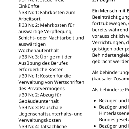
Einkünfte
Giftabfälle, Giftm
Ein Mensch mit B
§ 33 Nr. 1: Fahrkosten zum
Beeinträchtigung
Arbeitsort
Sonderabfäll
Eigentum
fortzubewegen, s
§ 33 Nr. 2: Mehrkosten für
bereits während
Liegenschaft, I
auswärtige Verpflegung,
voraussichtlich 
Schicht- oder Nachtarbeit und
Verrichtungen, d
ÖREB-Katast
Energie
auswärtigen
geistigen oder 
Wochenaufenthalt
Strom, Energiev
Behindertenglei
§ 33 Nr. 3: Übrige mit der
fossile Energie,
gebracht werden
Ausübung des Berufes
erforderliche Kosten
Energiefachs
Grundbuch
Als behinderung
§ 39 Nr. 1: Kosten für die
(kausaler Zusam
Grundbucheintr
Verwaltung von Wertschriften
des Privatvermögens
Als behinderte P
Grundbuch
Luft und Klim
§ 39 Nr. 2: Abzug für
Bezüger und 
Gebäudeunterhalt
Luftreinhaltung
Bezüger und B
§ 39 Nr. 3: Pauschale
Hinterlassene
Liegenschaftsunterhalts- und
Atmosphäre, 
Raumplanung
Bundesgesetze
Verwaltungskosten
Raumplan, Nutz
Bezüger und B
§ 39 Nr. 4: Tatsächliche