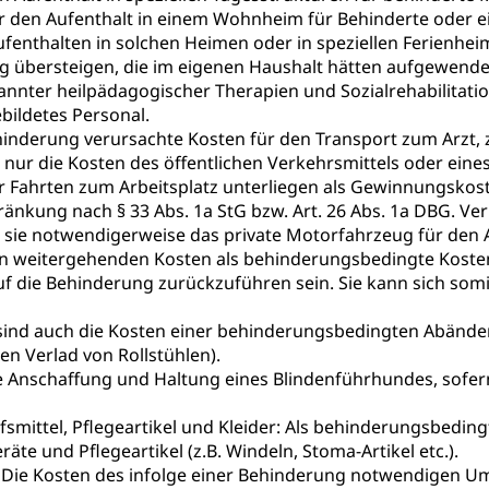
r den Aufenthalt in einem Wohnheim für Behinderte oder e
fenthalten in solchen Heimen oder in speziellen Ferienheim
g übersteigen, die im eigenen Haushalt hätten aufgewend
annter heilpädagogischer Therapien und Sozialrehabilita
ebildetes Personal.
inderung verursachte Kosten für den Transport zum Arzt, 
 nur die Kosten des öffentlichen Verkehrsmittels oder eine
ür Fahrten zum Arbeitsplatz unterliegen als Gewinnungsko
nkung nach § 33 Abs. 1a StG bzw. Art. 26 Abs. 1a DBG. Ve
 sie notwendigerweise das private Motorfahrzeug für den
en weitergehenden Kosten als behinderungsbedingte Koste
auf die Behinderung zurückzuführen sein. Sie kann sich somi
sind auch die Kosten einer behinderungsbedingten Abänder
n Verlad von Rollstühlen).
e Anschaffung und Haltung eines Blindenführhundes, sofern
lfsmittel, Pflegeartikel und Kleider: Als behinderungsbedi
eräte und Pflegeartikel (z.B. Windeln, Stoma-Artikel etc.).
Die Kosten des infolge einer Behinderung notwendigen 