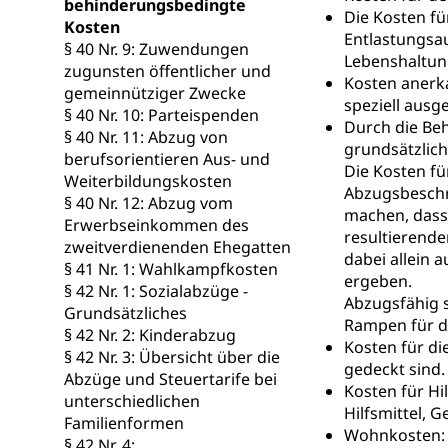
behinderungsbedingte
Die Kosten fü
Kosten
Entlastungsau
§ 40 Nr. 9: Zuwendungen
Lebenshaltun
zugunsten öffentlicher und
Kosten anerk
gemeinnütziger Zwecke
speziell ausg
§ 40 Nr. 10: Parteispenden
Durch die Beh
§ 40 Nr. 11: Abzug von
grundsätzlich
berufsorientieren Aus- und
Die Kosten f
Weiterbildungskosten
Abzugsbeschrä
§ 40 Nr. 12: Abzug vom
machen, dass
Erwerbseinkommen des
resultierend
zweitverdienenden Ehegatten
dabei allein 
§ 41 Nr. 1: Wahlkampfkosten
ergeben.
§ 42 Nr. 1: Sozialabzüge -
Abzugsfähig 
Grundsätzliches
Rampen für de
§ 42 Nr. 2: Kinderabzug
Kosten für di
§ 42 Nr. 3: Übersicht über die
gedeckt sind.
Abzüge und Steuertarife bei
Kosten für Hi
unterschiedlichen
Hilfsmittel, G
Familienformen
Wohnkosten: 
§ 42 Nr. 4: