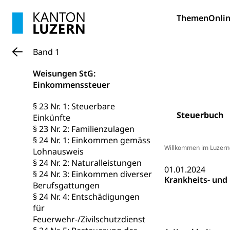
Hunde
Bestattung, Beer
Themen
Onlin
Ärztliche To
Band 1
Sicherheit
Weisungen StG:
Armee
Einkommenssteuer
Militär, Militärd
§ 23 Nr. 1: Steuerbare
Wehrpflichtersa
Steuerbuch
Einkünfte
§ 23 Nr. 2: Familienzulagen
Militär
Sch
Bevölkerungs
§ 24 Nr. 1: Einkommen gemäss
Willkommen im Luzern
Katastrophenschu
Lohnausweis
§ 24 Nr. 2: Naturalleistungen
01.01.2024
Kantonaler 
Polizei
§ 24 Nr. 3: Einkommen diverser
Krankheits- und
Berufsgattungen
Ordnungskräfte,
§ 24 Nr. 4: Entschädigungen
für
Polizei
Versorgung
Feuerwehr-/Zivilschutzdienst
Vorratshaltung, 