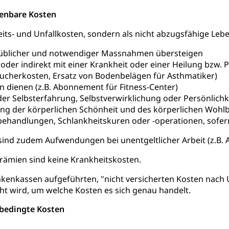
stelle SEG
, Fremdenfeindlichkeit, Gleichberechtigung
henbare Kosten
Schutz vor Diskriminierung (fabia)
Schutz vor Diskrimin
und Strafverfahren
eits- und Unfallkosten, sondern als nicht abzugsfähige L
frechtspflege, Gerichtsverfahren, Strafregistereintrag, Strafregiste
blicher und notwendiger Massnahmen übersteigen
en Staatsanwaltschaft
Strafregisterauszug bestellen (EJ
t
 oder indirekt mit einer Krankheit oder einer Heilung bzw
sucherkosten, Ersatz von Bodenbelägen für Asthmatiker)
ormund, Mündel, Vormundschaftsbehörde, Kindesschutz, Jugend
n dienen (z.B. Abonnement für Fitness-Center)
r Selbsterfahrung, Selbstverwirklichung oder Persönlichke
 Erwachsenenschutz KESB
Kindes- und Erwachsenenschu
ng der körperlichen Schönheit und des körperlichen Wohlbe
handlungen, Schlankheitskuren oder -operationen, sofern s
uen
sind zudem Aufwendungen bei unentgeltlicher Arbeit (z.B. 
ämien sind keine Krankheitskosten.
g, Kehrichtabfuhr, Müllabfuhr
nkenkassen aufgeführten, "nicht versicherten Kosten nac
ntsorgung
Gemeindeverbände für Abfallentsorgung
und Landschaft
t wird, um welche Kosten es sich genau handelt.
ndschaftsschutz, Gewässerschutz, Naturschutz, Umweltschutz
bedingte Kosten
tstelle Landwirtschaft und Wald)
Natur- und Lanschafts
fte