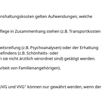
ierung
ebenshaltungskosten gelten Aufwendungen, welche
rauszug, Kriminalität
PD)
. Pflege in Zusammenhang stehen (z.B. Transportkosten
schutz
itsreifung (z.B. Psychoanalysen) oder der Erhaltung
tzbehörden im Kanton Luzern
findens (z.B. Schönheits- oder
ie nicht ärztlich verordnet sind) getätigt werden.
Arbeit von Familienangehörigen).
h UVG und VVG" können nur gewährt werden, wenn der
schutz (GEO-Portal rawi)
Boden