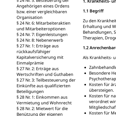
§ 24 Nr. 5: Besteuerung der
1. Krankheits- u
Angehörigen eines Ordens
Wasserverso
1.1 Begriff
Waffen
bzw. einer vergleichbaren
Organisation
Waffenerwerbssc
Zu den Krankhei
§ 24 Nr. 6: Mitarbeiteraktien
Erhaltung und Wi
und Mitarbeiteroptionen
Waffen, Spre
Zivildienst
Behandlungen, Sp
§ 24 Nr. 7: Eigenleistungen
Therapien, Drog
Militärdienst
§ 24 Nr. 8: Nebenerwerb
§ 27 Nr. 1: Erträge aus
1.2 Anrechenbar
Bundesamt fü
Zivilschutz
rückkaufsfähiger
Kapitalversicherung mit
Als Krankheits- 
Schutzdienstpfl
Einmalprämie
Zahnbehandlun
§ 27 Nr. 2: Erträge aus
Zivilschutz
Besondere He
Wertschriften und Guthaben
Psychotherapi
§ 27 Nr. 3: Teilbesteuerung der
Staat und Recht
Kosten für är
Einkünfte aus qualifizierten
übersteigen.
Beteiligungen
Gleichstellun
Kosten für na
§ 28 Nr. 1: Einkommen aus
verordnet wir
Vermietung und Wohnrecht
Diskriminierung
Mitgliedschaf
§ 28 Nr. 2: Mietwert für die
Kosten für Me
Gleichstellu
Benützung der eigenen
Zivilverfahren