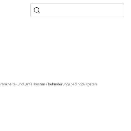
, Zivilstandsamt, Erben, Erbenliste
tverweigerer, Dienstverweigerer, Militärdienstverweigerung,
n)
 Krankheits- und Unfallkosten / behinderungsbedingte Kosten
hnische Betriebe, Alarmierung, Sirenentest