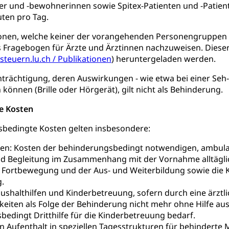
 und -bewohnerinnen sowie Spitex-Patienten und -Patien
ool
Richtplanung Kanton Luzern (ARE)
Raum und Wirts
ten pro Tag.
onen, welche keiner der vorangehenden Personengruppen
s Fragebogen für Ärzte und Ärztinnen nachzuweisen. Diese
steuern.lu.ch / Publikationen
) heruntergeladen werden.
inträchtigung, deren Auswirkungen - wie etwa bei einer Seh-
önnen (Brille oder Hörgerät), gilt nicht als Behinderung.
e Kosten
sbedingte Kosten gelten insbesondere:
ten: Kosten der behinderungsbedingt notwendigen, ambula
d Begleitung im Zusammenhang mit der Vornahme alltägli
r Fortbewegung und der Aus- und Weiterbildung sowie die
.
ushalthilfen und Kinderbetreuung, sofern durch eine ärztli
keiten als Folge der Behinderung nicht mehr ohne Hilfe a
edingt Dritthilfe für die Kinderbetreuung bedarf.
n Aufenthalt in speziellen Tagesstrukturen für behinderte 