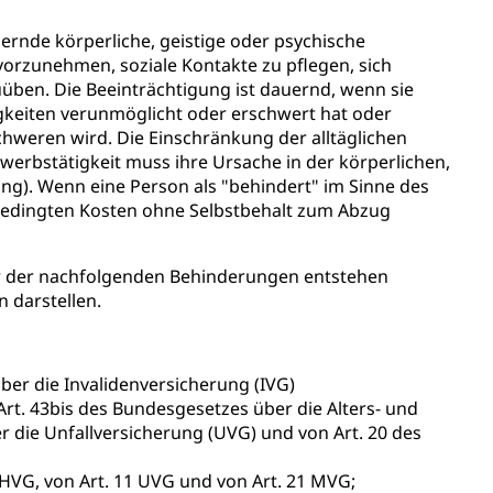
uernde körperliche, geistige oder psychische
vorzunehmen, soziale Kontakte zu pflegen, sich
uüben. Die Beeinträchtigung ist dauernd, wenn sie
gkeiten verunmöglicht oder erschwert hat oder
hweren wird. Die Einschränkung der alltäglichen
werbstätigkeit muss ihre Ursache in der körperlichen,
g). Wenn eine Person als "behindert" im Sinne des
Energiequelle, Windenergie, Wasserkraft, Sonnenenergie,
sbedingten Kosten ohne Selbstbehalt zum Abzug
ner der nachfolgenden Behinderungen entstehen
 darstellen.
r die Invalidenversicherung (IVG)
fekt
t. 43bis des Bundesgesetzes über die Alters- und
 die Unfallversicherung (UVG) und von Art. 20 des
HVG, von Art. 11 UVG und von Art. 21 MVG;