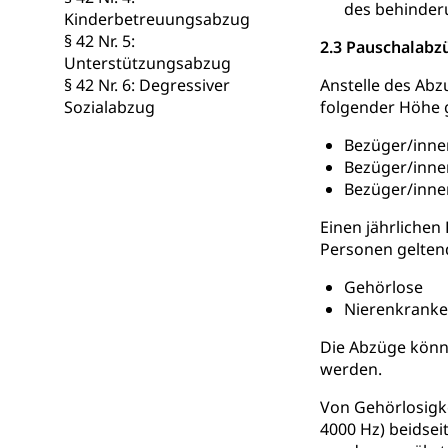
des behinder
Kinderbetreuungsabzug
§ 42 Nr. 5:
2.3 Pauschalabz
Unterstützungsabzug
§ 42 Nr. 6: Degressiver
Anstelle des Abz
Sozialabzug
folgender Höhe 
Bezüger/innen
Bezüger/innen
Bezüger/inne
Einen jährliche
Personen gelten
Gehörlose
Nierenkranke,
Die Abzüge könn
werden.
Von Gehörlosigke
4000 Hz) beidsei