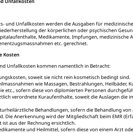
nd Unfallkosten
rgung
hein, Waffenschein, Waffenbüro, Waffentragen, Selbstverteidigu
ts- und Unfallkosten werden die Ausgaben für medizinisch
ederherstellung der körperlichen oder psychischen Gesundh
ngstoffe und Pyrotechnik
italaufenthalte, Medikamente, Impfungen, medizinische Ap
enentzugsmassnahmen etc. gerechnet.
e Kosten
r Zivildienst ZIVI
Erwerbsausfallentschädigung (WAS L
und Unfallkosten kommen namentlich in Betracht:
icht, Schutzraum, Schutzraumbaupflicht
gskosten, soweit sie nicht rein kosmetisch bedingt sind.
ilmassnahmen wie Massagen, Bestrahlungen, Heilbäder, Kur
e etc., sofern diese von diplomierten Personen durchgefü
ztlich verordnete Kuraufenthalte, soweit die Auslagen die
g von Frau und Mann
turheilärztliche Behandlungen, sofern die Behandlung von
d. Die Anerkennung wird der Mitgliedschaft beim EMR (Erfa
, Gleichstellungsbüro, Mobbing
t ist aus der Rechnung ersichtlich.
dikamente und Heilmittel, sofern diese von einem Arzt ode
ng aller Geschlechter und Lebensformen
Gleichstellung