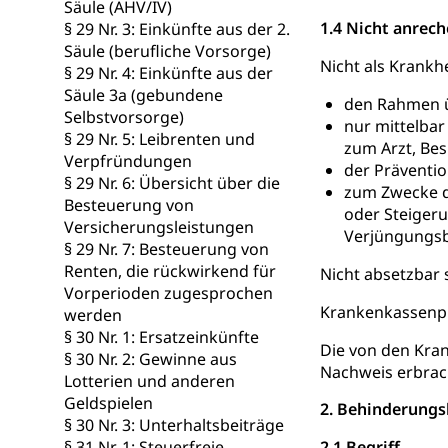
Schlichtungs
Diskriminierung
Säule (AHV/IV)
1.4 Nicht anrec
§ 29 Nr. 3: Einkünfte aus der 2.
Anlaufstelle 
Strafregister 
Säule (berufliche Vorsorge)
Nicht als Krankh
§ 29 Nr. 4: Einkünfte aus der
Strafrecht, Stra
Säule 3a (gebundene
den Rahmen ü
Selbstvorsorge)
Strafverfahr
Vormundschaf
nur mittelbar
§ 29 Nr. 5: Leibrenten und
zum Arzt, Be
Vormund, Amtsv
Verpfründungen
der Präventio
§ 29 Nr. 6: Übersicht über die
zum Zwecke de
Kindes- und
Besteuerung von
oder Steigeru
Versicherungsleistungen
Verjüngungsbe
Umwelt und Ba
§ 29 Nr. 7: Besteuerung von
Renten, die rückwirkend für
Nicht absetzbar 
Abfall
Vorperioden zugesprochen
Krankenkassenpr
werden
Abfallentsorgun
§ 30 Nr. 1: Ersatzeinkünfte
Die von den Kra
§ 30 Nr. 2: Gewinne aus
Abfall und E
Boden, Natur 
Nachweis erbrach
Lotterien und anderen
Bodenschutz, La
Geldspielen
2. Behinderungs
§ 30 Nr. 3: Unterhaltsbeiträge
Natur (Diens
Chemie und Gi
§ 31 Nr. 1: Steuerfreie
2.1 Begriff