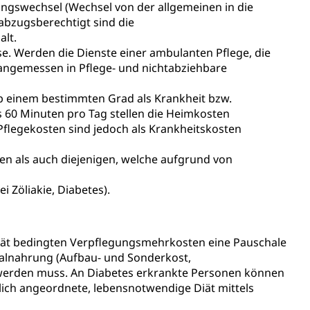
lungswechsel (Wechsel von der allgemeinen in die
t abzugsberechtigt sind die
alt.
se. Werden die Dienste einer ambulanten Pflege, die
angemessen in Pflege- und nichtabziehbare
ab einem bestimmten Grad als Krankheit bzw.
Konkursämter
 60 Minuten pro Tag stellen die Heimkosten
sche Parteien, Grundfreiheiten, Pluralismus
Pflegekosten sind jedoch als Krankheitskosten
n als auch diejenigen, welche aufgrund von
 Vermögenssteuer, Verrechnungssteuer, Quellensteuer,
 Zöliakie, Diabetes).
, Kirchensteuer, Gewerbesteuer, Vergnügungssteuer,
- und Kapitalsteuer
 Diät bedingten Verpflegungsmehrkosten eine Pauschale
zialnahrung (Aufbau- und Sonderkost,
ion
werden muss. An Diabetes erkrankte Personen können
ehrsamt
Beschwerdestelle Spitäler
ztlich angeordnete, lebensnotwendige Diät mittels