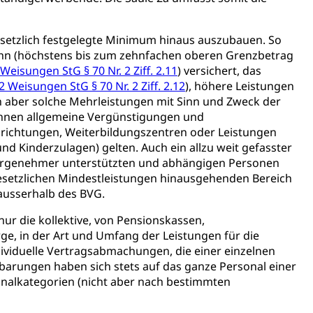
gesetzlich festgelegte Minimum hinaus auszubauen. So
ohn (höchstens bis zum zehnfachen oberen Grenzbetrag
 Weisungen StG § 70 Nr. 2 Ziff. 2.11
) versichert, das
 2 Weisungen StG § 70 Nr. 2 Ziff. 2.12
), höhere Leistungen
n aber solche Mehrleistungen mit Sinn und Zweck der
tverweigerer, Dienstverweigerer, Militärdienstverweigerung,
können allgemeine Vergünstigungen und
nrichtungen, Weiterbildungszentren oder Leistungen
und Kinderzulagen) gelten. Auch ein allzu weit gefasster
n)
sorgenehmer unterstützten und abhängigen Personen
hnische Betriebe, Alarmierung, Sirenentest
gesetzlichen Mindestleistungen hinausgehenden Bereich
 ausserhalb des BVG.
 nur die kollektive, von Pensionskassen,
e, in der Art und Umfang der Leistungen für die
ividuelle Vertragsabmachungen, die einer einzelnen
arungen haben sich stets auf das ganze Personal einer
nalkategorien (nicht aber nach bestimmten