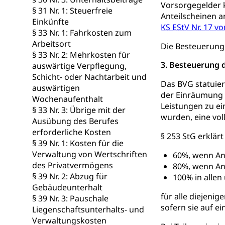
Vorsorgegelder 
§ 31 Nr. 1: Steuerfreie
Bezirksgeric
Betreibung u
Anteilscheinen 
Einkünfte
KS EStV Nr. 17 v
Bankrott, Schul
§ 33 Nr. 1: Fahrkosten zum
Arbeitsort
Die Besteuerung d
Schulden (gru
Demokratie
§ 33 Nr. 2: Mehrkosten für
3. Besteuerung d
auswärtige Verpflegung,
Regierungsform,
Schicht- oder Nachtarbeit und
Das BVG statuier
auswärtigen
Volksrechte
Kantonale Ste
der Einräumung e
Wochenaufenthalt
Leistungen zu ei
Finanzausgleich
§ 33 Nr. 3: Übrige mit der
wurden, eine vol
Grundstückgewin
Ausübung des Berufes
Reklameplakatst
erforderliche Kosten
§ 253 StG erklär
§ 39 Nr. 1: Kosten für die
Steuern (Dien
Ombudsstelle
Verwaltung von Wertschriften
60%, wenn An
des Privatvermögens
Vermittler, Verm
80%, wenn An
§ 39 Nr. 2: Abzug für
100% in allen
Umgang mit 
Gebäudeunterhalt
Rassismus
für alle diejeni
§ 39 Nr. 3: Pauschale
Schlichtungs
Diskriminierung
sofern sie auf e
Liegenschaftsunterhalts- und
Verwaltungskosten