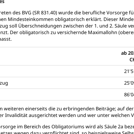
es
gen (WAS Luzern)
Schwangerschaft / Geburt (gruezi.lu.c
gendliche
reten des BVG (SR 831.40) wurde die berufliche Vorsorge 
desschutz, Jugendschutz
hen Mindesteinkommen obligatorisch erklärt. Dieser Minde
ug soll Überschneidungen zwischen der 1. und 2. Säule ve
Jugendförderung
Psychische Gesundheit
IV für Kinder
eheim
zt. Der obligatorisch zu versichernde Maximallohn (oberer
alexterne Pflege, Spitex
asst.
Angehörige
Pflegeheimliste und freie Pflegeplätze
Bet
ab 20
C
enst, Seelsorge, Religionsgemeinschaft
21'5
falt Im Kanton Luzern (unilu)
Religion (gruezi.lu.ch)
bzug
25'0
ten, Schulsport, Spitzensport, Breitensport, Jugend und Sport, Spor
86'0
 Kanton Luzern
Offene Sporthallen
Gesundheitsförd
ung
iere, Wildtiere, Veterinärmedizin, Tiermedizin, Tierarzt, Tierschutz
m weiteren einerseits die zu erbringenden Beiträge; auf der 
der Invalidität ausgerichtet werden und wer unter welchen
Hobbytierhaltung und Bienen
Veterinärdienst
Wildti
orsorge im Bereich des Obligatoriums wird als Säule 2a bez
digung, Testament, Erbrecht, Erbschaft, Todesschein, Todesanzeige
setzes wegen dazu verpflichtet sind, so beispielsweise Sel