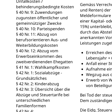
Unfallkosten /
Gemäss Verrechnu
behinderungsbedingte Kosten
Sonderabfäll
Eigentum
und Renten) der
§ 40 Nr. 9: Zuwendungen
Meldeformulare (
Liegenschaft, I
zugunsten öffentlicher und
einer Kapital- o
gemeinnütziger Zwecke
ÖREB-Katast
15%) unterbleibt
Energie
§ 40 Nr. 10: Parteispenden
durch das Abstel
§ 40 Nr. 11: Abzug von
Strom, Energiev
anerkannten Vors
berufsorientieren Aus- und
fossile Energie,
Leistungen zugef
Weiterbildungskosten
Energiefachs
§ 40 Nr. 12: Abzug vom
Grundbuch
Erreichen des
Erwerbseinkommen des
Lebensjahr + 
Grundbucheintr
zweitverdienenden Ehegatten
Anfall einer I
§ 41 Nr. 1: Wahlkampfkosten
Aufnahme ein
Grundbuch
Luft und Klim
§ 42 Nr. 1: Sozialabzüge -
Wegzug aus d
Grundsätzliches
Luftreinhaltung
Erwerb von W
§ 42 Nr. 2: Kinderabzug
von Beteilig
Atmosphäre, 
§ 42 Nr. 3: Übersicht über die
Raumplanung
Abzüge und Steuertarife bei
Bei Tod der steu
Raumplan, Nutz
unterschiedlichen
Dem zuständigen
Familienformen
Raumdatenp
Die Eidg. Steuer
§ 42 Nr. 4: