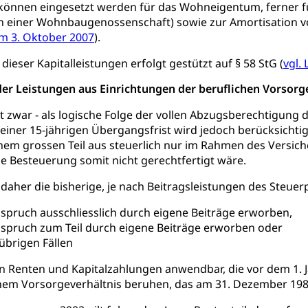
können eingesetzt werden für das Wohneigentum, ferner f
hte: Aufgaben und Verfahren
Kosten im Zivilprozess
nd Konkurs
an einer Wohnbaugenossenschaft) sowie zur Amortisation 
om 3. Oktober 2007
).
den, Zahlungsunfähigkeit, Pfändung
ieser Kapitalleistungen erfolgt gestützt auf § 58 StG (
vgl.
ezi.lu.ch)
Betreibungsämter
Betreibungsverfahren
er Leistungen aus Einrichtungen der beruflichen Vorsorge 
 Stimm- und Wahlrecht, Stimmrecht, Abstimmungen, Wahlen, politi
t zwar - als logische Folge der vollen Abzugsberechtigung d
uern
iner 15-jährigen Übergangsfrist wird jedoch berücksichtigt
nem grossen Teil aus steuerlich nur im Rahmen des Versic
, Einkommenssteuer, Kopfsteuer, Personalsteuer, Haushaltssteuer,
le Besteuerung somit nicht gerechtfertigt wäre.
nsteuer, Liegenschaftssteuer, Handänderungssteuer, Grundsteuer
euer, Verkehrssteuer, Erbschaftssteuer, Schenkungssteuer, Gewinn
t daher die bisherige, je nach Beitragsleistungen des Steue
ststelle)
n
spruch ausschliesslich durch eigene Beiträge erworben,
ittlungsstelle, Schlichtungsstelle, Vermittlung, Schlichtung, Mediat
spruch zum Teil durch eigene Beiträge erworben oder
 übrigen Fällen
Beschwerden (Volksschulen)
Beschwerde Strassenverk
gen Renten und Kapitalzahlungen anwendbar, die vor dem 1. 
stelle SEG
, Fremdenfeindlichkeit, Gleichberechtigung
inem Vorsorgeverhältnis beruhen, das am 31. Dezember 198