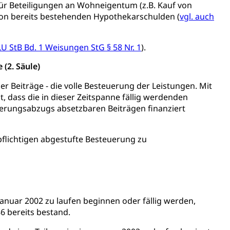
ür Beteiligungen an Wohneigentum (z.B. Kauf von
von bereits bestehenden Hypothekarschulden (
vgl. auch
 LU StB Bd. 1 Weisungen StG § 58 Nr. 1
).
Konkursämter
(2. Säule)
sche Parteien, Grundfreiheiten, Pluralismus
er Beiträge - die volle Besteuerung der Leistungen. Mit
, dass die in dieser Zeitspanne fällig werdenden
herungsabzugs absetzbaren Beiträgen finanziert
 Vermögenssteuer, Verrechnungssteuer, Quellensteuer,
, Kirchensteuer, Gewerbesteuer, Vergnügungssteuer,
- und Kapitalsteuer
rpflichtigen abgestufte Besteuerung zu
ion
ehrsamt
Beschwerdestelle Spitäler
Januar 2002 zu laufen beginnen oder fällig werden,
6 bereits bestand.