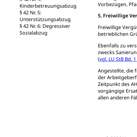
Vorbezügen, Pfa
Kinderbetreuungsabzug
§ 42 Nr. 5:
5. Freiwillige V
Unterstützungsabzug
§ 42 Nr. 6: Degressiver
Freiwillige Verg
Sozialabzug
betrieblichen Gr
Ebenfalls zu ver
zwecks Sanierung
(
vgl. LU StB Bd. 
Angestellte, die
der Arbeitgeberf
Zeitpunkt des AH
vorgängige Ersat
allen anderen Fä