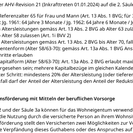
 AHV-Revision 21 (Inkrafttreten 01.01.2024) auf die 2. Säul
hein, Waffenschein, Waffenbüro, Waffentragen, Selbstverteidigu
 Referenzalter 65 für Frau und Mann (Art. 13 Abs. 1 BVG; f
ngstoffe und Pyrotechnik
 Jg. 1961: 64 Jahre 3 Monate / Jg. 1962: 64 Jahre 6 Monate / 
Altersleistungen gemäss Art. 13 Abs. 2 BVG ab Alter 63 z
Alter 58 zulassen (Art. 1i BVV 2)
Altersleistungen gemäss Art. 13 Abs. 2 BVG bis Alter 70, fa
r Zivildienst ZIVI
Erwerbsausfallentschädigung (WAS L
Rentenform (Alter 58/63-70): gemäss Art. 13a Abs. 1 BVG A
hritte erlauben
icht, Schutzraum, Schutzraumbaupflicht
Kapitalform (Alter 58/63-70): Art. 13a Abs. 2 BVG erlaubt ma
gesehen sein; mehrere Kapitalbezüge im gleichen Kalenderj
ter Schritt: mindestens 20% der Altersleistung (oder tiefer
all darf der Anteil der Altersleistung den Anteil der Reduk
g von Frau und Mann
sförderung mit Mitteln der beruflichen Vorsorge
, Gleichstellungsbüro, Mobbing
 2 und der Säule 3a können für das Wohneigentum verwende
 die Nutzung durch die versicherte Person an ihrem Wohnsi
ng aller Geschlechter und Lebensformen
Gleichstellung
rderung stellt den Versicherten zwei Möglichkeiten zur
behörde Gleichstellung
rechtspflege, Gerichtsverfahren
ie Verpfändung dieses Guthabens oder des Anspruches auf 