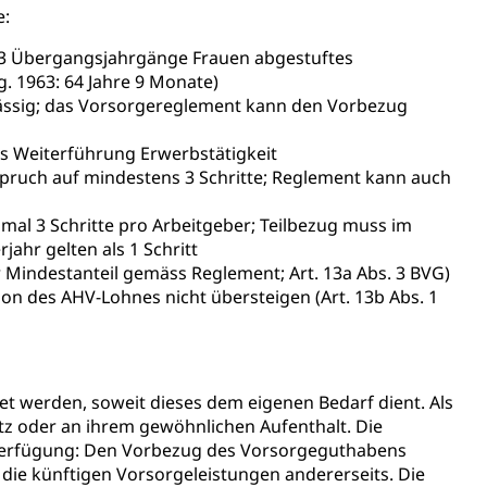
e:
ng
ür 3 Übergangsjahrgänge Frauen abgestuftes
Jg. 1963: 64 Jahre 9 Monate)
ulässig; das Vorsorgereglement kann den Vorbezug
lls Weiterführung Erwerbstätigkeit
uzern)
nspruch auf mindestens 3 Schritte; Reglement kann auch
ximal 3 Schritte pro Arbeitgeber; Teilbezug muss im
ahr gelten als 1 Schritt
er Mindestanteil gemäss Reglement; Art. 13a Abs. 3 BVG)
tion des AHV-Lohnes nicht übersteigen (Art. 13b Abs. 1
t werden, soweit dieses dem eigenen Bedarf dient. Als
tz oder an ihrem gewöhnlichen Aufenthalt. Die
 Menschen mit Behinderungen
 Verfügung: Den Vorbezug des Vorsorgeguthabens
die künftigen Vorsorgeleistungen andererseits. Die