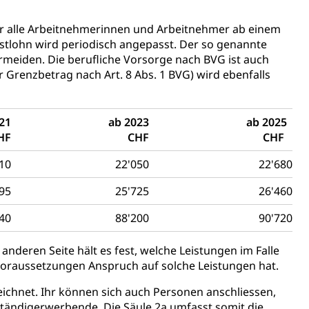
h)
für alle Arbeitnehmerinnen und Arbeitnehmer ab einem
stlohn wird periodisch angepasst. Der so genannte
rmeiden. Die berufliche Vorsorge nach BVG ist auch
 und Jugendliche (WAS Luzern)
 Grenzbetrag nach Art. 8 Abs. 1 BVG) wird ebenfalls
reuung von Angehörigen (WAS Luzern)
21
ab 2023
ab 2025
HF
CHF
CHF
10
22'050
22'680
95
25'725
26'460
tanlagen
40
88'200
90'720
erung
Jugend+Sport
Freiwilliger Schulsport
, Jagd, Fischerei, Viehzucht
anderen Seite hält es fest, welche Leistungen im Falle
 Voraussetzungen Anspruch auf solche Leistungen hat.
ere
Halten von Wildtieren
Haltung Heimtiere
eichnet. Ihr können sich auch Personen anschliessen,
, Zivilstandsamt, Erben, Erbenliste
bständigerwerbende. Die Säule 2a umfasst somit die