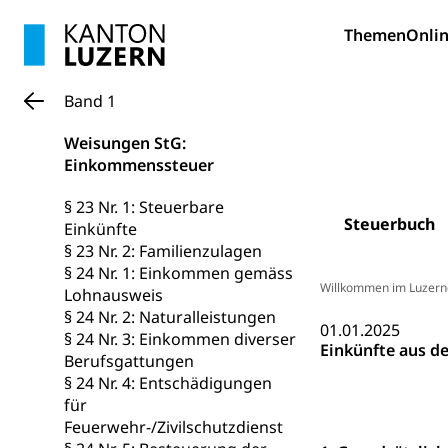
Geburt, Heirat, E
Themen
Onlin
Zivilstandsw
Adoption
Adoptivkind, Ado
Band 1
Adoption
Aufenthaltsbe
Weisungen StG:
Einkommenssteuer
Niederlassungsb
§ 23 Nr. 1: Steuerbare
Amt für Migr
Ausweise und
Steuerbuch
Einkünfte
Reisepass, Ident
§ 23 Nr. 2: Familienzulagen
§ 24 Nr. 1: Einkommen gemäss
Jagdausweis,
Willkommen im Luzern
Einbürgerung
Lohnausweis
§ 24 Nr. 2: Naturalleistungen
Reisepass, Id
Nationalität, St
01.01.2025
§ 24 Nr. 3: Einkommen diverser
Einbürgerungsv
Einkünfte aus de
Berufsgattungen
§ 24 Nr. 4: Entschädigungen
Einbürgerun
Geburt
für
Geburtsurkunde,
Feuerwehr-/Zivilschutzdienst