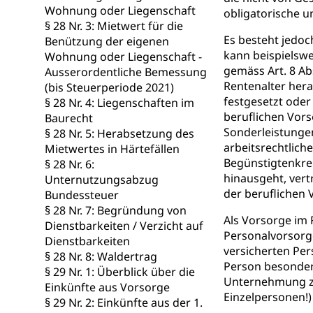
Wohnung oder Liegenschaft
obligatorische u
Ärztliche To
§ 28 Nr. 3: Mietwert für die
Es besteht jedoc
Benützung der eigenen
Sicherheit
kann beispielsw
Wohnung oder Liegenschaft -
gemäss Art. 8 Ab
Ausserordentliche Bemessung
Armee
Rentenalter hera
(bis Steuerperiode 2021)
festgesetzt oder
§ 28 Nr. 4: Liegenschaften im
Militär, Militärd
beruflichen Vors
Baurecht
Wehrpflichtersa
Sonderleistungen
§ 28 Nr. 5: Herabsetzung des
arbeitsrechtlich
Mietwertes in Härtefällen
Militär
Sch
Bevölkerungs
Begünstigtenkre
§ 28 Nr. 6:
Katastrophenschu
hinausgeht, ver
Unternutzungsabzug
der beruflichen 
Bundessteuer
Kantonaler 
Polizei
§ 28 Nr. 7: Begründung von
Als Vorsorge im R
Dienstbarkeiten / Verzicht auf
Ordnungskräfte,
Personalvorsorge
Dienstbarkeiten
versicherten Per
§ 28 Nr. 8: Waldertrag
Polizei
Versorgung
Person besonder
§ 29 Nr. 1: Überblick über die
Unternehmung zu
Vorratshaltung, 
Einkünfte aus Vorsorge
Einzelpersonen!) 
§ 29 Nr. 2: Einkünfte aus der 1.
Wasserverso
Waffen