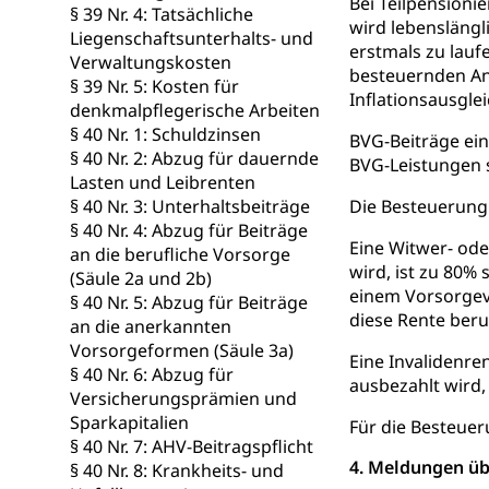
Anlaufstelle 
Strafregister 
Bei Teilpensioni
§ 39 Nr. 4: Tatsächliche
wird lebenslängl
Liegenschaftsunterhalts- und
Strafrecht, Stra
erstmals zu lauf
Verwaltungskosten
besteuernden Ante
Strafverfahr
§ 39 Nr. 5: Kosten für
Vormundschaf
Inflationsausglei
denkmalpflegerische Arbeiten
Vormund, Amtsv
§ 40 Nr. 1: Schuldzinsen
BVG-Beiträge ein
§ 40 Nr. 2: Abzug für dauernde
BVG-Leistungen s
Kindes- und
Lasten und Leibrenten
§ 40 Nr. 3: Unterhaltsbeiträge
Die Besteuerung 
Umwelt und Ba
§ 40 Nr. 4: Abzug für Beiträge
Eine Witwer- ode
an die berufliche Vorsorge
Abfall
wird, ist zu 80%
(Säule 2a und 2b)
einem Vorsorgeve
§ 40 Nr. 5: Abzug für Beiträge
Abfallentsorgun
diese Rente beru
an die anerkannten
Vorsorgeformen (Säule 3a)
Abfall und E
Boden, Natur 
Eine Invalidenre
§ 40 Nr. 6: Abzug für
ausbezahlt wird,
Bodenschutz, La
Versicherungsprämien und
Sparkapitalien
Für die Besteue
Natur (Diens
Chemie und Gi
§ 40 Nr. 7: AHV-Beitragspflicht
4. Meldungen üb
§ 40 Nr. 8: Krankheits- und
Giftabfälle, Giftm