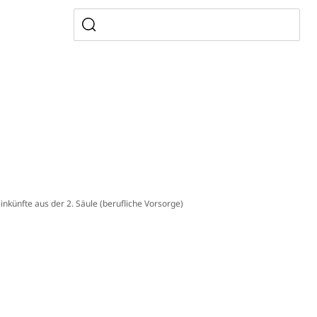
ewalt, elterliche Sorge
n, Sprengstoffe und Pyrotechnik
 Einkünfte aus der 2. Säule (berufliche Vorsorge)
rzeugausweis)
Namensänderungen
rgerrechts, Verlust des Bürgerrechts,