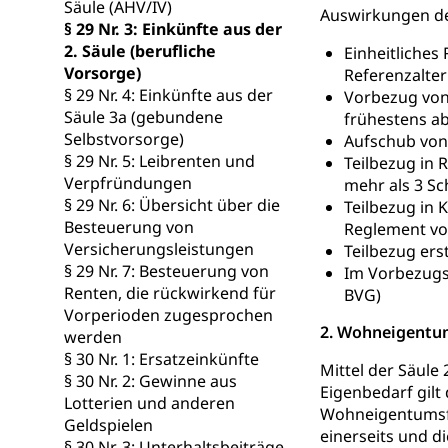
Säule (AHV/IV)
Auswirkungen der
§ 29 Nr. 3: Einkünfte aus der
Waffenerwerbssc
2. Säule (berufliche
Einheitliches
Vorsorge)
Waffen, Spre
Referenzalter:
Zivildienst
§ 29 Nr. 4: Einkünfte aus der
Vorbezug von 
Militärdienst
Säule 3a (gebundene
frühestens ab 
Selbstvorsorge)
Aufschub von 
Bundesamt fü
Zivilschutz
§ 29 Nr. 5: Leibrenten und
Teilbezug in 
Verpfründungen
mehr als 3 Sc
Schutzdienstpfl
§ 29 Nr. 6: Übersicht über die
Teilbezug in 
Besteuerung von
Zivilschutz
Reglement vor
Versicherungsleistungen
Teilbezug ers
§ 29 Nr. 7: Besteuerung von
Staat und Recht
Im Vorbezugsf
Renten, die rückwirkend für
BVG)
Vorperioden zugesprochen
Gleichstellun
2. Wohneigentum
werden
Diskriminierung
§ 30 Nr. 1: Ersatzeinkünfte
Mittel der Säule
§ 30 Nr. 2: Gewinne aus
Eigenbedarf gilt
Gleichstellu
Zivilverfahren
Lotterien und anderen
Wohneigentumsfö
Geldspielen
Schlichtungs
Zivilrecht, Zivil
einerseits und d
§ 30 Nr. 3: Unterhaltsbeiträge