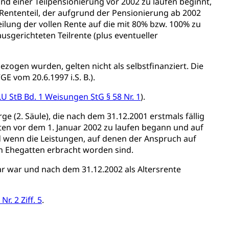
ierung
und einer Teilpensionierung vor 2002 zu laufen beginnt,
r Rententeil, der aufgrund der Pensionierung ab 2002
rauszug, Kriminalität
eilung der vollen Rente auf die mit 80% bzw. 100% zu
ausgerichteten Teilrente (plus eventueller
PD)
schutz
ogen wurden, gelten nicht als selbstfinanziert. Die
E vom 20.6.1997 i.S. B.).
tzbehörden im Kanton Luzern
 LU StB Bd. 1 Weisungen StG § 58 Nr. 1
).
e (2. Säule), die nach dem 31.12.2001 erstmals fällig
ten vor dem 1. Januar 2002 zu laufen begann und auf
d wenn die Leistungen, auf denen der Anspruch auf
n Ehegatten erbracht worden sind.
ar war und nach dem 31.12.2002 als Altersrente
r. 2 Ziff. 5
.
schutz (GEO-Portal rawi)
Boden