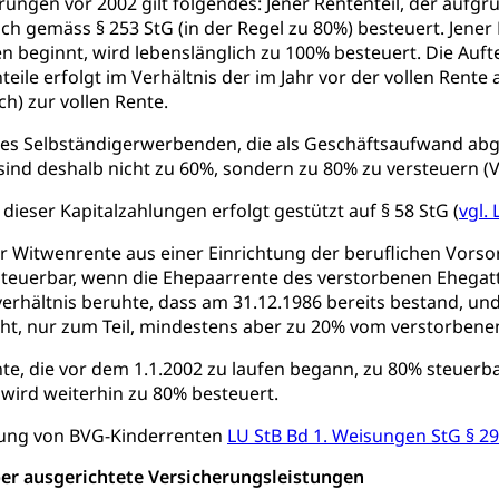
Schutz vor Diskriminierung (fabia)
Schutz vor Diskrimin
und Strafverfahren
erungen vor 2002 gilt folgendes: Jener Rententeil, der aufgr
ich gemäss § 253 StG (in der Regel zu 80%) besteuert. Jene
frechtspflege, Gerichtsverfahren, Strafregistereintrag, Strafregiste
en beginnt, wird lebenslänglich zu 100% besteuert. Die Auft
ile erfolgt im Verhältnis der im Jahr vor der vollen Rente 
en Staatsanwaltschaft
Strafregisterauszug bestellen (EJ
t
ch) zur vollen Rente.
ormund, Mündel, Vormundschaftsbehörde, Kindesschutz, Jugend
es Selbständigerwerbenden, die als Geschäftsaufwand abgez
ind deshalb nicht zu 60%, sondern zu 80% zu versteuern (VG
 Erwachsenenschutz KESB
Kindes- und Erwachsenenschu
dieser Kapitalzahlungen erfolgt gestützt auf § 58 StG (
vgl.
uen
r Witwenrente aus einer Einrichtung der beruflichen Vorsorg
 steuerbar, wenn die Ehepaarrente des verstorbenen Ehegat
rhältnis beruhte, dass am 31.12.1986 bereits bestand, un
g, Kehrichtabfuhr, Müllabfuhr
ht, nur zum Teil, mindestens aber zu 20% vom verstorbene
ntsorgung
Gemeindeverbände für Abfallentsorgung
und Landschaft
nte, die vor dem 1.1.2002 zu laufen begann, zu 80% steuerb
 wird weiterhin zu 80% besteuert.
ndschaftsschutz, Gewässerschutz, Naturschutz, Umweltschutz
rung von BVG-Kinderrenten
LU StB Bd 1. Weisungen StG § 29 N
tstelle Landwirtschaft und Wald)
Natur- und Lanschafts
fte
er ausgerichtete Versicherungsleistungen
üll, Schadstoffe, Giftstoffe, Störfall