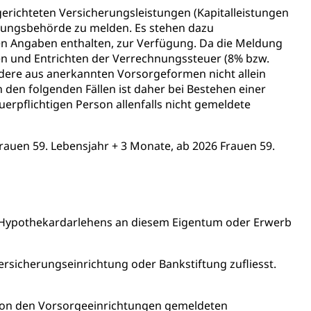
gerichteten Versicherungsleistungen (Kapitalleistungen
gungsbehörde zu melden. Es stehen dazu
hen Angaben enthalten, zur Verfügung. Da die Meldung
ten und Entrichten der Verrechnungssteuer (8% bzw.
ondere aus anerkannten Vorsorgeformen nicht allein
 den folgenden Fällen ist daher bei Bestehen einer
Energiequelle, Windenergie, Wasserkraft, Sonnenenergie,
erpflichtigen Person allenfalls nicht gemeldete
Frauen 59. Lebensjahr + 3 Monate, ab 2026 Frauen 59.
fekt
 Hypothekardarlehens an diesem Eigentum oder Erwerb
ersicherungseinrichtung oder Bankstiftung zufliesst.
chaft rawi
 von den Vorsorgeeinrichtungen gemeldeten