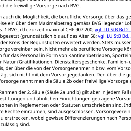
nd die freiwillige Vorsorge nach BVG.
desbescheinigung
h auch die Möglichkeit, die berufliche Vorsorge über das 
eise ein über dem Maximalbetrag gemäss BVG liegender L
s. 1 BVG, d.h. zurzeit maximal CHF 907'200;
vgl. LU StB Bd 2.
bgesetzt (grundsätzlich bis auf das Alter 58;
vgl. LU StB Bd.
 der Kreis der Begünstigten erweitert werden. Stets müsse
ienst, Militärdienstpflicht, Wehrpflicht, Berufssoldat, Militärdiens
orge vereinbar sein. Nicht mehr als berufliche Vorsorge 
tz, Wehrpflichtersatzabgabe
 für das Personal in Form von Kantinenbetrieben, Sportei
er Natur (Gratifikationen, Dienstaltersgeschenke, Familien- 
weizer Armee
Erwerbsausfallentschädigung (WAS Luzer
schutz
is, der über die von der Vorsorgenehmerin bzw. vom Vor
tz, Katastrophenhilfe, Polizei, Feuerwehr, Gesundheitswesen, tec
trägt sich nicht mit dem Vorsorgegedanken. Den über die 
Vorsorge nennt man die Säule 2b oder freiwillige Vorsorge
Führungsstab
ahmen der 2. Säule (Säule 2a und b) gilt aber in jedem Fall
 Sicherheit, öffentliche Ordnung
stiftungen und ähnlichen Einrichtungen getragene Vorsorg
sonen in Reglementen oder Statuten umschrieben sind. Ind
e Rechte einräumen, sind ausgeschlossen. Vorsorgevereinb
 erstrecken, wobei gewisse Differenzierungen nach Perso
Vorrat
zulässig sind.
rgung