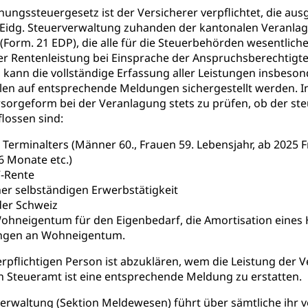
ngssteuergesetz ist der Versicherer verpflichtet, die aus
e und Gifte (Umweltberatung Luzern)
 Eidg. Steuerverwaltung zuhanden der kantonalen Veranla
Form. 21 EDP), die alle für die Steuerbehörden wesentlic
mmobilie, Grundstück
der Rentenleistung bei Einsprache der Anspruchsberechtig
er
Grundeigentümerabfrage
, kann die vollständige Erfassung aller Leistungen insbes
len auf entsprechende Meldungen sichergestellt werden. In
ersorgung, Stromversorgung, Energieverbrauch, Stromverbrauch, 
orgeform bei der Veranlagung stets zu prüfen, ob der steu
 erneuerbare Energie, Biomasse
lossen sind:
tellenkonferenz Zentralschweiz
 Terminalters (Männer 60., Frauen 59. Lebensjahr, ab 2025 
6 Monate etc.)
ag, Grundbuchamt, Grundeigentum, Grundstück
V-Rente
er selbständigen Erwerbstätigkeit
Grundbuchplan mit Eigentümerabfrage (Geoportal)
a
er Schweiz
, Luftverschmutzung, Klimaschutz, Klimaveränderung, Treibhausef
ohneigentum für den Eigenbedarf, die Amortisation eines
ungen an Wohneigentum.
Luft, Klima (Geoportal)
Klima
erpflichtigen Person ist abzuklären, wem die Leistung der V
ungsplan
 Steueramt ist eine entsprechende Meldung zu erstatten.
ool
Richtplanung Kanton Luzern (ARE)
Raum und Wirts
verwaltung (Sektion Meldewesen) führt über sämtliche ihr