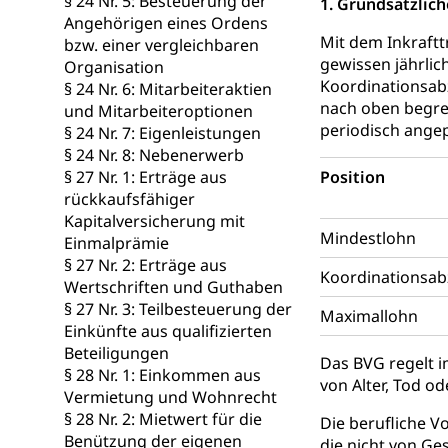
§ 24 Nr. 5: Besteuerung der
1. Grundsätzlich
Familienzula
Kinder und Ju
Angehörigen eines Ordens
Mit dem Inkraftt
bzw. einer vergleichbaren
Mündigkeit, Kin
gewissen jährlic
Organisation
Koordinationsabz
§ 24 Nr. 6: Mitarbeiteraktien
Kinder- und 
Pflege / Pfleg
nach oben begren
und Mitarbeiteroptionen
Hauspflege, spit
periodisch angep
§ 24 Nr. 7: Eigenleistungen
§ 24 Nr. 8: Nebenerwerb
Betreuende 
Religion
§ 27 Nr. 1: Erträge aus
Position
rückkaufsfähiger
Kirche, Gottesdi
Kapitalversicherung mit
Mindestlohn
Einmalprämie
Religionsviel
Sport
§ 27 Nr. 2: Erträge aus
Koordinationsa
Freizeitaktivitä
Wertschriften und Guthaben
§ 27 Nr. 3: Teilbesteuerung der
Maximallohn
Olympiateam
Tiere
Einkünfte aus qualifizierten
Beteiligungen
Sportförder
Haustiere, Heimt
Das BVG regelt i
§ 28 Nr. 1: Einkommen aus
von Alter, Tod o
Vermietung und Wohnrecht
Tierschutz
Todesfall
§ 28 Nr. 2: Mietwert für die
Die berufliche V
Hunde
Bestattung, Beer
Benützung der eigenen
die nicht von Ge