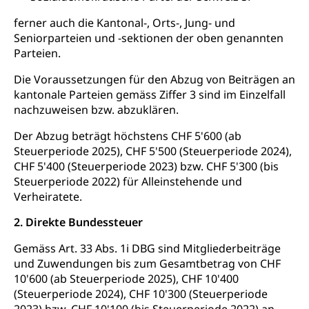
Heilpädagogische Schulen
Kinderbetreuung
ferner auch die Kantonal-, Orts-, Jung- und
Freiwilliger Schulsport
Seniorparteien und -sektionen der oben genannten
Freiwilliges Kindergarten Jahr
Gesundheit und Soziales
Parteien.
Frühe Sprachförderung
Die Voraussetzungen für den Abzug von Beiträgen an
Konsumentenschutz
Kindergarten & Basisstufe
kantonale Parteien gemäss Ziffer 3 sind im Einzelfall
nachzuweisen bzw. abzuklären.
Konsumentenrechte, Produktsicherheit,
Frühe Förderung
Preisüberwachung, Preisüberwacher,
Der Abzug beträgt höchstens CHF 5'600 (ab
Konsumentenorganisation, parallele Einfuhr,
regionale Erschöpfung, nationale Erschöpfung,
Steuerperiode 2025), CHF 5'500 (Steuerperiode 2024),
internationale Erschöpfung, Preisabsprache, Kartell,
CHF 5'400 (Steuerperiode 2023) bzw. CHF 5'300 (bis
Cassis-deDijon-Prinzip
Steuerperiode 2022) für Alleinstehende und
Verheiratete.
Lebensmittelkontrolle und
Krankenversicherung
Verbraucherschutz
2. Direkte Bundessteuer
Unfallversicherung, Berufsunfallversicherung,
Krankheit, Unfall, Prämienverbilligung,
Gemäss Art. 33 Abs. 1i DBG sind Mitgliederbeiträge
Krankenkasse
und Zuwendungen bis zum Gesamtbetrag von CHF
10'600 (ab Steuerperiode 2025), CHF 10'400
Krankenversicherung (WAS Luzern)
Lebensmittelsicherheit
(Steuerperiode 2024), CHF 10'300 (Steuerperiode
Prämienverbilligung (WAS Luzern)
sichere Lebensmittel, Lebensmittelkontrolle,