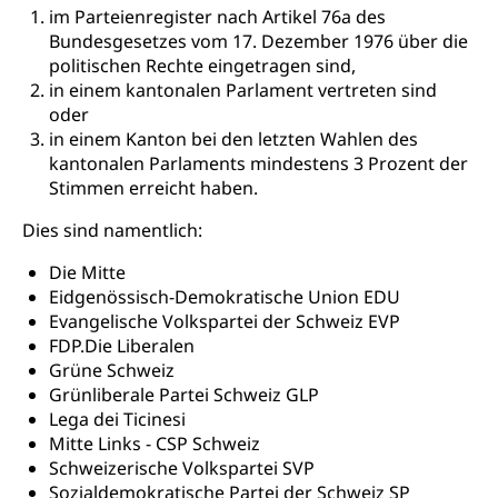
Gymnasien & Fachmittelschulen (beruf.lu.ch)
Berufsmaturität
im Parteienregister nach Artikel 76a des
Kantonale Sportcamps
Stipendien und Darlehen
Bundesgesetzes vom 17. Dezember 1976 über die
Studienwahl- und Studienbearatung
Zentrum für Brückenangebote
Primarschule
Studienbeihilfe, Stipendien, Ausbildungsdarlehen
politischen Rechte eingetragen sind,
Fachklasse Grafik
in einem kantonalen Parlament vertreten sind
Sekundarschule
Stipendien Universität Luzern unilu
Universität
oder
Gesundheitsmittelschule
Schulpflicht
in einem Kanton bei den letzten Wahlen des
Finanzielle Unterstützung für Ausbildung
Technische Hochschule, Studium,
Informatikmittelschule
kantonalen Parlaments mindestens 3 Prozent der
Hochschulstudium, Universitätsstudium,
Pflege HF oder Studium Pflege FH
Kindergarten & Basisstufe
Stimmen erreicht haben.
universitäre Ausbildung, akademische Ausbildung,
Wirtschaftsmittelschule
Fachstelle Stipendien (beruf.lu.ch)
Hochschulbildung, Hochschule, universitäre
Förderangebote
Dies sind namentlich:
FMS und Vollzeitschulen mit BM
Hochschule, Bachelor, Master, Doktorat,
Studienbeiträge Höhere Berufsbildung
Sonderschulung
Weiterbildung, Forschung, Entwicklung,
Die Mitte
Dienstleistungen, Hochschule Luzern,
Finanzielle Unterstützung Pädagogische
Musikschulen
Fachhochschule Zentralschweiz, HSLU,
Eidgenössisch-Demokratische Union EDU
Hochschule PHLU
Pädagogische Hochschule Luzern, PH Luzern, UniLU,
Evangelische Volkspartei der Schweiz EVP
Schulferien
swissuniversities (Dachorganisation der Schweizer
FDP.Die Liberalen
Stipendien Hochschule Luzern hslu
Hochschulen)
Früherziehung
Grüne Schweiz
Grünliberale Partei Schweiz GLP
Schuldienste
swissuniversities
Vorschule
Lega dei Ticinesi
Betreuungsangebote
Mitte Links - CSP Schweiz
Universität Luzern
Kindergarten, Kinderkrippe, Krippe, Kinderhort,
Kindertagesstätte, Spielgruppe, Tagesmutter,
Schweizerische Volkspartei SVP
Schulliste
Fachstelle Hochschulbildung
Freiwilliges Kindergarten Jahr
Sozialdemokratische Partei der Schweiz SP