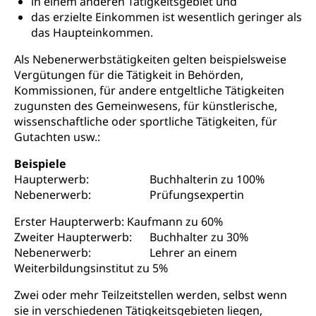
in einem anderen Tätigkeitsgebiet und
das erzielte Einkommen ist wesentlich geringer als
Kantonales Tabakpräventionsprogramm
Sozialversicherungen, Sozialpolitik,
Arbeitslosenversicherung,
das Haupteinkommen.
Gesundheitsförderung
Mutterschaftsversicherung, Krankenversicherung,
Unfallversicherung, Invalidenversicherung,
Als Nebenerwerbstätigkeiten gelten beispielsweise
Prävention (Polizei)
Sozialhilfe
Vergütungen für die Tätigkeit in Behörden,
Suchtprävention
Kommissionen, für andere entgeltliche Tätigkeiten
Kranken- und Unfallversicherung
Sucht und Drogen
zugunsten des Gemeinwesens, für künstlerische,
Gesundheitsversorgung
(gruezi.lu.ch)
wissenschaftliche oder sportliche Tätigkeiten, für
Drogenabhängigkeit, Drogensucht,
Gutachten usw.:
Medikamentenabhängigkeit,
Krankenversicherung (WAS Luzern)
Arzneimittelabhängigkeit, Suchtkrankheit,
Beispiele
Existenzsicherung - Sozialhilfe
Drogenabhängige, Drogensüchtige,
Haupterwerb:
Buchhalterin zu 100%
Betäubungsmittel, Suchtmittel, Psychopharmaka
Soziales und Gesellschaft (Dienststelle)
Nebenerwerb:
Prüfungsexpertin
Fachstelle Sucht Region Luzern
Gesundheitsversorgung
Opferhilfe
Erster Haupterwerb:
Kaufmann zu 60%
Drogen (Polizei)
Gesundheitsversorgung, Spital, Pflegeinitiative,
Arbeitslosenversicherung (WAS Luzern)
Zweiter Haupterwerb:
Buchhalter zu 30%
Ambulant vor stationär, AVOS, Patientendossier
Nebenerwerb:
Lehrer an einem
Sucht
Invalidenversicherung (WAS Luzern)
Weiterbildungsinstitut zu 5%
Gesundheitsversorgung
AHV / IV
Soziale Sicherheit
Zwei oder mehr Teilzeitstellen werden, selbst wenn
Altersrente, Invalidenrente, Witwenrente,
sie in verschiedenen Tätigkeitsgebieten liegen,
Sozialversicherung, Vorsorgeeinrichtung,