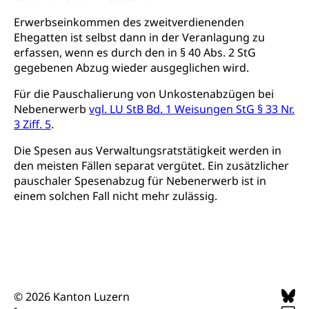
Archiv der Denkmalpflege
Dienststelle Kultur
Kulturförderung
Erwerbseinkommen des zweitverdienenden
Ehegatten ist selbst dann in der Veranlagung zu
Kunst & Kultur (Luzern Tourismus)
Kulturpolitik, Sprachförderung, Denkmalpflege,
erfassen, wenn es durch den in § 40 Abs. 2 StG
kulturelles Angebot, Kulturerbe, kulturelles Erbe,
gegebenen Abzug wieder ausgeglichen wird.
Nachwuchsförderung, Vermittlung, Selektive
Förderung, Kulturausschreibungen, Kulturpreis,
Für die Pauschalierung von Unkostenabzügen bei
Werkbeitrag, Produktionsbeitrag, Recherche,
Nebenerwerb
vgl. LU StB Bd. 1 Weisungen StG § 33 Nr.
Bildende Kunst, Angewandte Kunst, Theater/Tanz,
Musik, Entwicklung, Programmbeiträge,
3 Ziff. 5
.
Filmförderung, Regionale Förderfonds,
Werkankäufe, Kunstankäufe, Kunst und Bau, Schule
Die Spesen aus Verwaltungsratstätigkeit werden in
und Kultur, Kulturgesuche, Kulturvermittlung
den meisten Fällen separat vergütet. Ein zusätzlicher
pauschaler Spesenabzug für Nebenerwerb ist in
Kulturförderung und Vermittlung
einem solchen Fall nicht mehr zulässig.
Angebote für Schulklassen
Mobilität
Zentralschweizer Filmförderung
Schiene und öffentlicher Verkehr
Schienenverkehr, Zugverkehr, Bahnverkehr,
Transportmittel, öffentlicher Verkehr
© 2026 Kanton Luzern