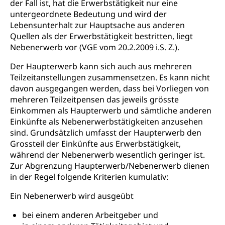
der Fall ist, hat die Erwerbstätigkeit nur eine
regionale Erschöpfung, nationale Erschöpfung,
untergeordnete Bedeutung und wird der
internationale Erschöpfung, Preisabsprache, Kartell,
Lebensunterhalt zur Hauptsache aus anderen
Cassis-deDijon-Prinzip
Quellen als der Erwerbstätigkeit bestritten, liegt
Lebensmittelkontrolle und
Nebenerwerb vor (VGE vom 20.2.2009 i.S. Z.).
Krankenversicherung
Verbraucherschutz
Unfallversicherung, Berufsunfallversicherung,
Der Haupterwerb kann sich auch aus mehreren
Krankheit, Unfall, Prämienverbilligung,
Teilzeitanstellungen zusammensetzen. Es kann nicht
Krankenkasse
davon ausgegangen werden, dass bei Vorliegen von
mehreren Teilzeitpensen das jeweils grösste
Krankenversicherung (WAS Luzern)
Lebensmittelsicherheit
Einkommen als Haupterwerb und sämtliche anderen
Einkünfte als Nebenerwerbstätigkeiten anzusehen
Prämienverbilligung (WAS Luzern)
sichere Lebensmittel, Lebensmittelkontrolle,
Lebensmittelhygiene, Produktesicherheit
sind. Grundsätzlich umfasst der Haupterwerb den
Obligatorische Krankenversicherung (WAS
Grossteil der Einkünfte aus Erwerbstätigkeit,
Luzern)
Trinkwasser
Prävention
während der Nebenerwerb wesentlich geringer ist.
Zur Abgrenzung Haupterwerb/Nebenerwerb dienen
Kranken- und Unfallversicherung
Lebensmittel
Gesundheitsvorsorge, Wellness, Unfallverhütung,
in der Regel folgende Kriterien kumulativ:
Suchtprävention, Alkoholprävention,
Tabakprävention, Primärprävention,
Ein Nebenerwerb wird ausgeübt
Sekundärprävention, Tertiärprävention
bei einem anderen Arbeitgeber und
Darmkrebsvorsorge
Soziale Sicherheit