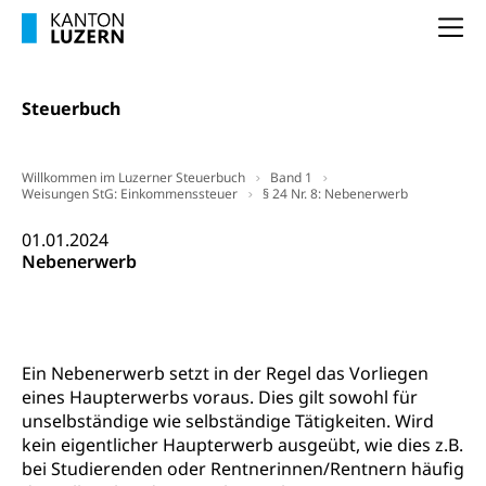
FMS und Vollzeitschulen mit BM
Hochschule, Bachelor, Master, Doktorat,
Studienbeiträge Höhere Berufsbildung
Sonderschulung
Weiterbildung, Forschung, Entwicklung,
Na
Dienstleistungen, Hochschule Luzern,
Finanzielle Unterstützung Pädagogische
Musikschulen
Fachhochschule Zentralschweiz, HSLU,
Hochschule PHLU
Pädagogische Hochschule Luzern, PH Luzern, UniLU,
Schulferien
Steuerbuch
swissuniversities (Dachorganisation der Schweizer
Stipendien Hochschule Luzern hslu
Hochschulen)
Früherziehung
Schuldienste
swissuniversities
Vorschule
Willkommen im Luzerner Steuerbuch
Band 1
Weisungen StG: Einkommenssteuer
§ 24 Nr. 8: Nebenerwerb
Betreuungsangebote
Universität Luzern
Kindergarten, Kinderkrippe, Krippe, Kinderhort,
Kindertagesstätte, Spielgruppe, Tagesmutter,
01.01.2024
Schulliste
Fachstelle Hochschulbildung
Freiwilliges Kindergarten Jahr
Nebenerwerb
Heilpädagogische Schulen
Kinderbetreuung
Freiwilliger Schulsport
Freiwilliges Kindergarten Jahr
Gesundheit und Soziales
Ein Nebenerwerb setzt in der Regel das Vorliegen
Frühe Sprachförderung
eines Haupterwerbs voraus. Dies gilt sowohl für
Konsumentenschutz
Kindergarten & Basisstufe
unselbständige wie selbständige Tätigkeiten. Wird
Konsumentenrechte, Produktsicherheit,
kein eigentlicher Haupterwerb ausgeübt, wie dies z.B.
Frühe Förderung
Preisüberwachung, Preisüberwacher,
bei Studierenden oder Rentnerinnen/Rentnern häufig
Konsumentenorganisation, parallele Einfuhr,