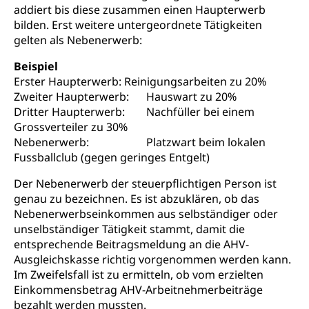
addiert bis diese zusammen einen Haupterwerb
Pensionskasse, erste Säule, zweite Säule, dritte
bilden. Erst weitere untergeordnete Tätigkeiten
Säule, Hilflosenentschädigung,
Ergänzungsleistungen, Altersvorsorge,
gelten als Nebenerwerb:
Todesfallversicherung
Beispiel
Hilfslosenentschädigung (WAS Luzern)
Erster Haupterwerb:
Behinderung
Reinigungsarbeiten zu 20%
Zweiter Haupterwerb:
Hauswart zu 20%
AHV-Hinterlassenenrente (WAS Luzern)
Körperbehinderung, körperliche Behinderung,
Dritter Haupterwerb:
Nachfüller bei einem
geistige Behinderung, psychische Behinderung,
Grossverteiler zu 30%
AHV-Beiträge (WAS Luzern)
Erwerbsunfähigkeit, Behinderte
Nebenerwerb:
Platzwart beim lokalen
Informationsstelle AHV/IV
Fussballclub (gegen geringes Entgelt)
Inklusion im Sport
Ergänzungsleistungen (EL) (WAS Luzern)
Menschen mit Behinderungen
Der Nebenerwerb der steuerpflichtigen Person ist
Kultur und Medien
AHV-Altersrente (WAS Luzern)
genau zu bezeichnen. Es ist abzuklären, ob das
Nebenerwerbseinkommen aus selbständiger oder
IV-Leistungen (WAS Luzern)
Archive und Bibliotheken
unselbständiger Tätigkeit stammt, damit die
entsprechende Beitragsmeldung an die AHV-
Bücher, Bundesarchiv, Landesbibliothek
Ausgleichskasse richtig vorgenommen werden kann.
Im Zweifelsfall ist zu ermitteln, ob vom erzielten
Staatsarchiv Luzern
Kulturelle Einrichtungen
Einkommensbetrag AHV-Arbeitnehmerbeiträge
Zentral- und Hochschulbibliothek
Museen, Theater, Bibliotheken
bezahlt werden mussten.