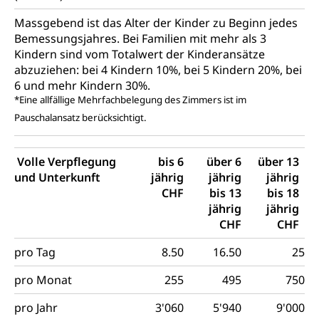
Massgebend ist das Alter der Kinder zu Beginn jedes
Gleichstellung von Frau und Mann
Bemessungsjahres. Bei Familien mit mehr als 3
Kindern sind vom Totalwert der Kinderansätze
Diskriminierung, Gleichstellungsbüro, Mobbing
abzuziehen: bei 4 Kindern 10%, bei 5 Kindern 20%, bei
6 und mehr Kindern 30%.
Gleichstellung aller Geschlechter und
Zivilverfahren
*Eine allfällige Mehrfachbelegung des Zimmers ist im
Lebensformen
Zivilrecht, Zivilrechtspflege, Gerichtsverfahren
Pauschalansatz berücksichtigt.
Gleichstellung Menschen mit
Bezirksgerichte: Aufgaben und Verfahren
Behinderungen
Betreibung und Konkurs
Volle Verpflegung
bis 6
über 6
über 13
Kosten im Zivilprozess
Schlichtungsbehörde Gleichstellung
Bankrott, Schulden, Zahlungsunfähigkeit, Pfändung
und Unterkunft
jährig
jährig
jährig
CHF
bis 13
bis 18
Schulden (gruezi.lu.ch)
Demokratie
jährig
jährig
Betreibungsämter
Regierungsform, Stimm- und Wahlrecht,
CHF
CHF
Stimmrecht, Abstimmungen, Wahlen, politische
Betreibungsverfahren
Parteien, Grundfreiheiten, Pluralismus
pro Tag
8.50
16.50
25
Konkursämter
Volksrechte
Kantonale Steuern
pro Monat
255
495
750
Finanzausgleich, Einkommenssteuer, Kopfsteuer,
pro Jahr
3'060
5'940
9'000
Personalsteuer, Haushaltssteuer, Vermögenssteuer,