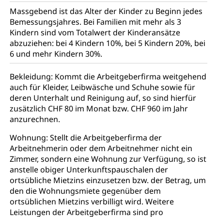
Verrechnungssteuer, Quellensteuer,
Massgebend ist das Alter der Kinder zu Beginn jedes
Grundstückgewinnsteuer, Liegenschaftssteuer,
Bemessungsjahres. Bei Familien mit mehr als 3
Handänderungssteuer, Grundsteuer, Kirchensteuer,
Kindern sind vom Totalwert der Kinderansätze
Gewerbesteuer, Vergnügungssteuer,
abzuziehen: bei 4 Kindern 10%, bei 5 Kindern 20%, bei
Reklameplakatsteuer, Verkehrssteuer,
Erbschaftssteuer, Schenkungssteuer, Gewinn- und
6 und mehr Kindern 30%.
Kapitalsteuer
Bekleidung: Kommt die Arbeitgeberfirma weitgehend
Steuern (Dienststelle)
Ombudsstellen
auch für Kleider, Leibwäsche und Schuhe sowie für
deren Unterhalt und Reinigung auf, so sind hierfür
Vermittler, Vermittlungsstelle, Schlichtungsstelle,
zusätzlich CHF 80 im Monat bzw. CHF 960 im Jahr
Vermittlung, Schlichtung, Mediation
anzurechnen.
Umgang mit Beschwerden (Volksschulen)
Rassismus
Wohnung: Stellt die Arbeitgeberfirma der
Beschwerde Strassenverkehrsamt
Diskriminierung, Fremdenfeindlichkeit,
Arbeitnehmerin oder dem Arbeitnehmer nicht ein
Gleichberechtigung
Zimmer, sondern eine Wohnung zur Verfügung, so ist
Beschwerdestelle Spitäler
anstelle obiger Unterkunftspauschalen der
Anlaufstelle Schutz vor Diskriminierung
Strafregister und Strafverfahren
Schlichtungsstelle SEG
ortsübliche Mietzins einzusetzen bzw. der Betrag, um
(fabia)
den die Wohnungsmiete gegenüber dem
Strafrecht, Strafrechtspflege, Gerichtsverfahren,
ortsüblichen Mietzins verbilligt wird. Weitere
Strafregistereintrag, Strafregisterauszug,
Schutz vor Diskriminierung
Kriminalität
Leistungen der Arbeitgeberfirma sind pro