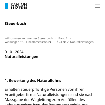
Adoption
Aufenthaltsbewilligungen
Na
Niederlassungsbewilligung, Aufenthalt,
Niederlassung, Wohnsitz
Steuerbuch
Amt für Migration
Ausweise und Bescheinigungen
Reisepass, Identitätskarte, Visum, Geburtsurkunde
Willkommen im Luzerner Steuerbuch
Band 1
Weisungen StG: Einkommenssteuer
§ 24 Nr. 2: Naturalleistungen
Jagdausweis, Fischereiausweis
Einbürgerung
01.01.2024
Strafregisterauszug bestellen
Nationalität, Staatsangehörigkeit,
Naturalleistungen
Staatsbürgerschaft, Bürgerrecht, Erwerb des
Waffen, Sprengstoffe und Pyrotechnik
Bürgerrechts, Verlust des Bürgerrechts,
Einbürgerungsverfahren
Reisepass, Identitätskarte
Einbürgerungen
Geburt
Strassenverkehrsamt (Führerausweis,
1. Bewertung des Naturallohns
Fahrzeugausweis)
Geburtsurkunde, Geburtsschein, Geburtsanzeige
Erhalten steuerpflichtige Personen von ihrer
Namensänderungen
Arbeitgeberfirma Naturalleistungen, sind sie nach
Familienzulagen (WAS Luzern)
Kinder und Jugendliche
Massgabe der Wegleitung zum Ausfüllen des
Schwangerschaft / Geburt (gruezi.lu.ch)
Mündigkeit, Kindesschutz, Jugendschutz
Lohnausweises bzw. der Rentenbescheinigung