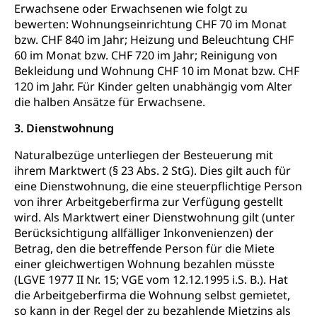
Erwachsene oder Erwachsenen wie folgt zu
Strafverfahren Staatsanwaltschaft
Vormundschaft
bewerten: Wohnungseinrichtung CHF 70 im Monat
bzw. CHF 840 im Jahr; Heizung und Beleuchtung CHF
Strafregisterauszug bestellen (EJPD)
Vormund, Amtsvormund, Mündel,
60 im Monat bzw. CHF 720 im Jahr; Reinigung von
Vormundschaftsbehörde, Kindesschutz,
Bekleidung und Wohnung CHF 10 im Monat bzw. CHF
Jugendschutz
120 im Jahr. Für Kinder gelten unabhängig vom Alter
die halben Ansätze für Erwachsene.
Kindes- und Erwachsenenschutz KESB
Kindes- und Erwachsenenschutzbehörden im
3. Dienstwohnung
Umwelt und Bauen
Kanton Luzern
Naturalbezüge unterliegen der Besteuerung mit
Abfall
ihrem Marktwert (§ 23 Abs. 2 StG). Dies gilt auch für
eine Dienstwohnung, die eine steuerpflichtige Person
Abfallentsorgung, Kehrichtabfuhr, Müllabfuhr
von ihrer Arbeitgeberfirma zur Verfügung gestellt
wird. Als Marktwert einer Dienstwohnung gilt (unter
Abfall und Entsorgung
Boden, Natur und Landschaft
Berücksichtigung allfälliger Inkonvenienzen) der
Gemeindeverbände für Abfallentsorgung
Bodenschutz, Landschaftsschutz, Gewässerschutz,
Betrag, den die betreffende Person für die Miete
Naturschutz, Umweltschutz
einer gleichwertigen Wohnung bezahlen müsste
(LGVE 1977 II Nr. 15; VGE vom 12.12.1995 i.S. B.). Hat
Natur (Dienststelle Landwirtschaft und
Chemie und Gifte
die Arbeitgeberfirma die Wohnung selbst gemietet,
Wald)
so kann in der Regel der zu bezahlende Mietzins als
Giftabfälle, Giftmüll, Schadstoffe, Giftstoffe, Störfall