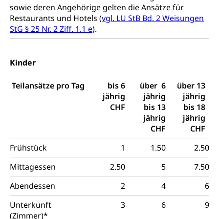
Ordnungskräfte, Sicherheit, öffentliche Ordnung
sowie deren Angehörige gelten die Ansätze für
Restaurants und Hotels (
vgl. LU StB Bd. 2 Weisungen
Polizei
Versorgung
StG § 25 Nr. 2 Ziff. 1.1 e
).
Vorratshaltung, Vorrat
Kinder
Wasserversorgung
Waffen
Waffenerwerbsschein, Waffenschein, Waffenbüro,
Teilansätze pro Tag
bis 6
über 6
über 13
Waffentragen, Selbstverteidigung
jährig
jährig
jährig
CHF
bis 13
bis 18
Waffen, Sprengstoffe und Pyrotechnik
Zivildienst
jährig
jährig
Militärdienst
CHF
CHF
Frühstück
1
1.50
2.50
Bundesamt für Zivildienst ZIVI
Zivilschutz
Erwerbsausfallentschädigung (WAS Luzern)
Schutzdienstpflicht, Schutzraum,
Mittagessen
2.50
5
7.50
Schutzraumbaupflicht
Abendessen
2
4
6
Zivilschutz
Unterkunft
3
6
9
(Zimmer)*
Staat und Recht