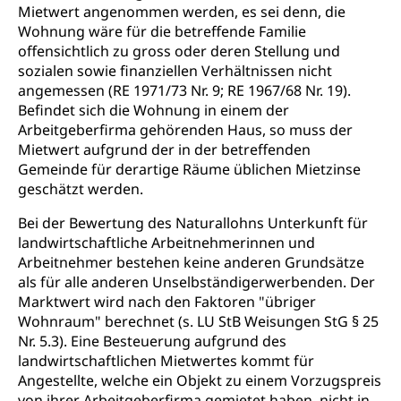
Mietwert angenommen werden, es sei denn, die
Natur- und Lanschaftsschutz (GEO-Portal
Wohnung wäre für die betreffende Familie
Sonderabfälle und Gifte (Umweltberatung
rawi)
Eigentum
offensichtlich zu gross oder deren Stellung und
Luzern)
Boden
Liegenschaft, Immobilie, Grundstück
sozialen sowie finanziellen Verhältnissen nicht
angemessen (RE 1971/73 Nr. 9; RE 1967/68 Nr. 19).
ÖREB-Kataster
Energie
Befindet sich die Wohnung in einem der
Arbeitgeberfirma gehörenden Haus, so muss der
Grundeigentümerabfrage
Strom, Energieversorgung, Stromversorgung,
Mietwert aufgrund der in der betreffenden
Energieverbrauch, Stromverbrauch, Energiequelle,
Windenergie, Wasserkraft, Sonnenenergie, fossile
Gemeinde für derartige Räume üblichen Mietzinse
Energie, erneuerbare Energie, Biomasse
geschätzt werden.
Energiefachstellenkonferenz Zentralschweiz
Bei der Bewertung des Naturallohns Unterkunft für
Grundbuch
landwirtschaftliche Arbeitnehmerinnen und
Grundbucheintrag, Grundbuchamt,
Arbeitnehmer bestehen keine anderen Grundsätze
Grundeigentum, Grundstück
als für alle anderen Unselbständigerwerbenden. Der
Marktwert wird nach den Faktoren "übriger
Grundbuch
Luft und Klima
Wohnraum" berechnet (s. LU StB Weisungen StG § 25
Grundbuchplan mit Eigentümerabfrage
Luftreinhaltung, Luftverschmutzung, Klimaschutz,
Nr. 5.3). Eine Besteuerung aufgrund des
Klimaveränderung, Treibhauseffekt
(Geoportal)
landwirtschaftlichen Mietwertes kommt für
Angestellte, welche ein Objekt zu einem Vorzugspreis
Atmosphäre, Luft, Klima (Geoportal)
Raumplanung
von ihrer Arbeitgeberfirma gemietet haben, nicht in