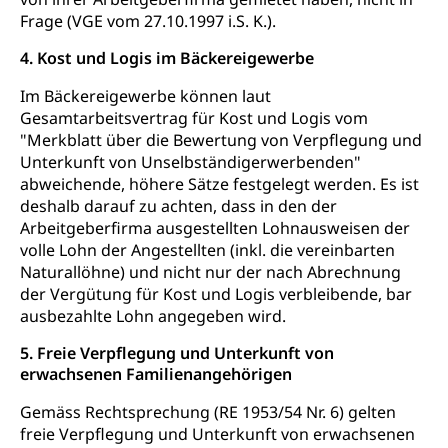
Frage (VGE vom 27.10.1997 i.S. K.).
Klima
Raumplan, Nutzungsplan
4. Kost und Logis im Bäckereigewerbe
Raumdatenpool
Im Bäckereigewerbe können laut
Richtplanung Kanton Luzern (ARE)
Gesamtarbeitsvertrag für Kost und Logis vom
Raum und Wirtschaft rawi
"Merkblatt über die Bewertung von Verpflegung und
Unterkunft von Unselbständigerwerbenden"
abweichende, höhere Sätze festgelegt werden. Es ist
deshalb darauf zu achten, dass in den der
Arbeitgeberfirma ausgestellten Lohnausweisen der
volle Lohn der Angestellten (inkl. die vereinbarten
Naturallöhne) und nicht nur der nach Abrechnung
der Vergütung für Kost und Logis verbleibende, bar
ausbezahlte Lohn angegeben wird.
5. Freie Verpflegung und Unterkunft von
erwachsenen Familienangehörigen
Gemäss Rechtsprechung (RE 1953/54 Nr. 6) gelten
freie Verpflegung und Unterkunft von erwachsenen