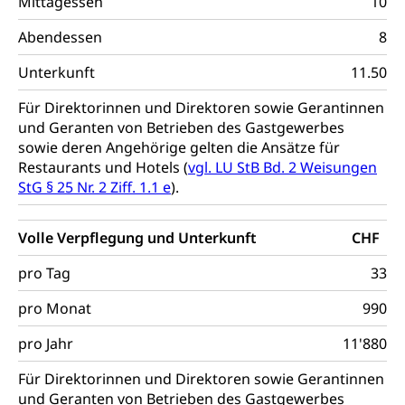
Mittagessen
10
Hobbytierhaltung und Bienen
Bestattung, Beerdigung, Testament, Erbrecht,
Erbschaft, Todesschein, Todesanzeige,
Sportförderung
Veterinärdienst
Abendessen
8
Zivilstandsamt, Erben, Erbenliste
Wildtiere
Unterkunft
11.50
Ärztliche Todesbescheinigung
Halten von Wildtieren
Für Direktorinnen und Direktoren sowie Gerantinnen
Sicherheit
Haltung Heimtiere
und Geranten von Betrieben des Gastgewerbes
sowie deren Angehörige gelten die Ansätze für
Hunde
Armee
Restaurants und Hotels (
vgl. LU StB Bd. 2 Weisungen
StG § 25 Nr. 2 Ziff. 1.1 e
).
Militär, Militärdienst, Militärdienstpflicht,
Wehrpflicht, Berufssoldat, Militärdienstverweigerer,
Dienstverweigerer, Militärdienstverweigerung,
Volle Verpflegung und Unterkunft
CHF
Wehrpflichtersatz, Wehrpflichtersatzabgabe
pro Tag
33
Militär
Bevölkerungsschutz
pro Monat
990
Schweizer Armee
Katastrophenschutz, Katastrophenhilfe, Polizei,
Feuerwehr, Gesundheitswesen, technische Betriebe,
Erwerbsausfallentschädigung (WAS Luzern)
pro Jahr
11'880
Alarmierung, Sirenentest
Für Direktorinnen und Direktoren sowie Gerantinnen
Kantonaler Führungsstab
Polizei
und Geranten von Betrieben des Gastgewerbes