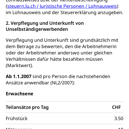
(
steuern.lu.ch / Juristische Personen / Lohnausweis
)
Kinder- und Jugendförderung
Pflege / Pflegeheim
im Lohnausweis und der Steuererklärung anzugeben.
Psychische Gesundheit
Hauspflege, spitalexterne Pflege, Spitex
2. Verpflegung und Unterkunft von
Unselbständigerwerbenden
IV für Kinder und Jugendliche (WAS Luzern)
Betreuende Angehörige
Religion
Verpflegung und Unterkunft sind grundsätzlich mit
Pflegeheimliste und freie Pflegeplätze
Kirche, Gottesdienst, Seelsorge,
dem Betrage zu bewerten, den die Arbeitnehmerin
Religionsgemeinschaft
Betreuung von Angehörigen (WAS Luzern)
oder der Arbeitnehmer anderswo unter gleichen
Verhältnissen dafür hätte bezahlten müssen
Religionsvielfalt Im Kanton Luzern (unilu)
Sport
(Marktwert).
Religion (gruezi.lu.ch)
Freizeitaktivitäten, Schulsport, Spitzensport,
Breitensport, Jugend und Sport, Sportanlagen
Ab 1.1.2007
sind pro Person die nachstehenden
Ansätze anwendbar (NL2/2007):
Olympiateam Kanton Luzern
Tiere
Erwachsene
Offene Sporthallen
Haustiere, Heimtiere, Wildtiere, Veterinärmedizin,
Tiermedizin, Tierarzt, Tierschutz, Jagd, Fischerei,
Gesundheitsförderung
Teilansätze pro Tag
CHF
Viehzucht
Jugend+Sport
Frühstück
3.50
Tierschutz
Todesfall
Freiwilliger Schulsport