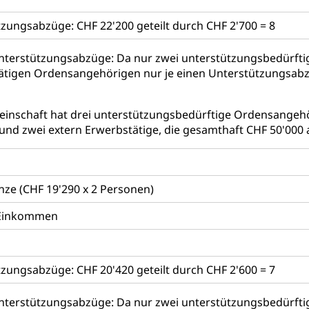
 Erwachsenenschutz KESB
Kindes- und Erwachsenenschu
zungsabzüge: CHF 22'200 geteilt durch CHF 2'700 = 8
uen
Unterstützungsabzüge: Da nur zwei unterstützungsbedürft
ätigen Ordensangehörigen nur je einen Unterstützungsab
g, Kehrichtabfuhr, Müllabfuhr
inschaft hat drei unterstützungsbedürftige Ordensangeh
ntsorgung
Gemeindeverbände für Abfallentsorgung
und Landschaft
und zwei extern Erwerbstätige, die gesamthaft CHF 50'000 
ndschaftsschutz, Gewässerschutz, Naturschutz, Umweltschutz
tstelle Landwirtschaft und Wald)
Natur- und Lanschafts
fte
e (CHF 19'290 x 2 Personen)
üll, Schadstoffe, Giftstoffe, Störfall
s Einkommen
e und Gifte (Umweltberatung Luzern)
mmobilie, Grundstück
zungsabzüge: CHF 20'420 geteilt durch CHF 2'600 = 7
er
Grundeigentümerabfrage
Unterstützungsabzüge: Da nur zwei unterstützungsbedürft
ersorgung, Stromversorgung, Energieverbrauch, Stromverbrauch, 