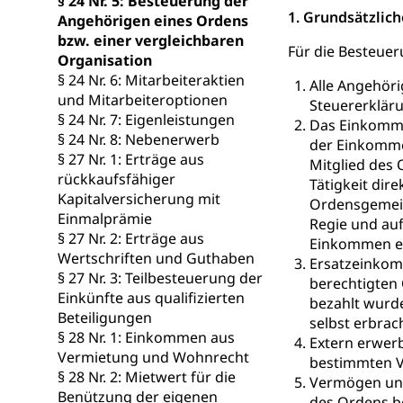
§ 24 Nr. 5: Besteuerung der
1. Grundsätzlich
Angehörigen eines Ordens
Niederlassungsb
bzw. einer vergleichbaren
Für die Besteuer
Organisation
Amt für Migr
Ausweise und
§ 24 Nr. 6: Mitarbeiteraktien
Alle Angehöri
Reisepass, Ident
und Mitarbeiteroptionen
Steuererkläru
§ 24 Nr. 7: Eigenleistungen
Das Einkommen
Jagdausweis,
Einbürgerung
§ 24 Nr. 8: Nebenerwerb
der Einkomme
§ 27 Nr. 1: Erträge aus
Reisepass, Id
Nationalität, St
Mitglied des 
rückkaufsfähiger
Einbürgerungsv
Tätigkeit dir
Kapitalversicherung mit
Ordensgemein
Einmalprämie
Einbürgerun
Geburt
Regie und auf
§ 27 Nr. 2: Erträge aus
Einkommen erz
Geburtsurkunde,
Wertschriften und Guthaben
Ersatzeinkom
§ 27 Nr. 3: Teilbesteuerung der
berechtigten 
Familienzula
Kinder und Ju
Einkünfte aus qualifizierten
bezahlt wurde
Beteiligungen
Mündigkeit, Kin
selbst erbrac
§ 28 Nr. 1: Einkommen aus
Extern erwerb
Vermietung und Wohnrecht
Kinder- und 
Pflege / Pfleg
bestimmten V
§ 28 Nr. 2: Mietwert für die
Vermögen und
Hauspflege, spit
Benützung der eigenen
des Ordens b