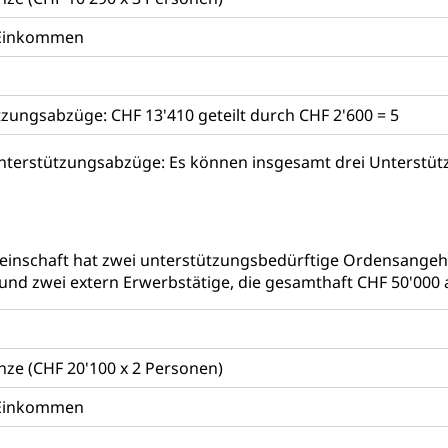
s Einkommen
uern
, Einkommenssteuer, Kopfsteuer, Personalsteuer, Haushaltssteuer,
nsteuer, Liegenschaftssteuer, Handänderungssteuer, Grundsteuer
euer, Verkehrssteuer, Erbschaftssteuer, Schenkungssteuer, Gewinn
zungsabzüge: CHF 13'410 geteilt durch CHF 2'600 = 5
ststelle)
n
Unterstützungsabzüge: Es können insgesamt drei Unterst
ittlungsstelle, Schlichtungsstelle, Vermittlung, Schlichtung, Mediat
Beschwerden (Volksschulen)
Beschwerde Strassenverk
inschaft hat zwei unterstützungsbedürftige Ordensangeh
stelle SEG
, Fremdenfeindlichkeit, Gleichberechtigung
und zwei extern Erwerbstätige, die gesamthaft CHF 50'000 
Schutz vor Diskriminierung (fabia)
Schutz vor Diskrimin
und Strafverfahren
frechtspflege, Gerichtsverfahren, Strafregistereintrag, Strafregiste
e (CHF 20'100 x 2 Personen)
en Staatsanwaltschaft
Strafregisterauszug bestellen (EJ
t
s Einkommen
ormund, Mündel, Vormundschaftsbehörde, Kindesschutz, Jugend