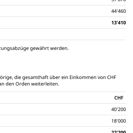
44'460
 Vermögenssteuer, Verrechnungssteuer, Quellensteuer,
13'410
, Kirchensteuer, Gewerbesteuer, Vergnügungssteuer,
- und Kapitalsteuer
ützungsabzüge gewährt werden.
ion
ehrsamt
Beschwerdestelle Spitäler
örige, die gesamthaft über ein Einkommen von CHF
an den Orden weiterleiten.
ierung
CHF
rauszug, Kriminalität
40'200
PD)
18'000
schutz
22'200