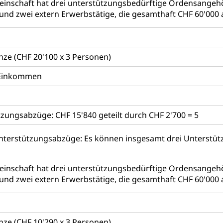
inschaft hat drei unterstützungsbedürftige Ordensangeh
r Zivildienst ZIVI
Erwerbsausfallentschädigung (WAS L
und zwei extern Erwerbstätige, die gesamthaft CHF 60'000 
icht, Schutzraum, Schutzraumbaupflicht
e (CHF 20'100 x 3 Personen)
s Einkommen
g von Frau und Mann
, Gleichstellungsbüro, Mobbing
zungsabzüge: CHF 15'840 geteilt durch CHF 2'700 = 5
ng aller Geschlechter und Lebensformen
Gleichstellung
Unterstützungsabzüge: Es können insgesamt drei Unterst
behörde Gleichstellung
rechtspflege, Gerichtsverfahren
hte: Aufgaben und Verfahren
Kosten im Zivilprozess
nd Konkurs
inschaft hat drei unterstützungsbedürftige Ordensangeh
und zwei extern Erwerbstätige, die gesamthaft CHF 60'000 
den, Zahlungsunfähigkeit, Pfändung
ezi.lu.ch)
Betreibungsämter
Betreibungsverfahren
 Stimm- und Wahlrecht, Stimmrecht, Abstimmungen, Wahlen, politi
e (CHF 10'290 x 3 Personen)