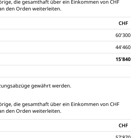
örige, die gesamthaft über ein Einkommen von CHF
uzern)
an den Orden weiterleiten.
CHF
60'300
44'460
15'840
 Menschen mit Behinderungen
ützungsabzüge gewährt werden.
örige, die gesamthaft über ein Einkommen von CHF
an den Orden weiterleiten.
CHF
Konkursämter
sche Parteien, Grundfreiheiten, Pluralismus
57'870