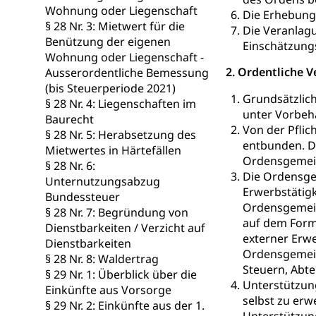
Wohnung oder Liegenschaft
Die Erhebung 
Betreuende 
Religion
§ 28 Nr. 3: Mietwert für die
Die Veranlag
Benützung der eigenen
Kirche, Gottesdi
Einschätzung
Wohnung oder Liegenschaft -
2. Ordentliche
Ausserordentliche Bemessung
Religionsviel
Sport
(bis Steuerperiode 2021)
Freizeitaktivitä
Grundsätzlich
§ 28 Nr. 4: Liegenschaften im
unter Vorbeh
Baurecht
Olympiateam
Tiere
Von der Pfli
§ 28 Nr. 5: Herabsetzung des
entbunden. D
Mietwertes in Härtefällen
Sportförder
Haustiere, Heimt
Ordensgemein
§ 28 Nr. 6:
Die Ordensgem
Unternutzungsabzug
Tierschutz
Todesfall
Erwerbstätigk
Bundessteuer
Hunde
Bestattung, Beer
Ordensgemein
§ 28 Nr. 7: Begründung von
auf dem Form
Dienstbarkeiten / Verzicht auf
Ärztliche To
externer Erwe
Dienstbarkeiten
Ordensgemeins
§ 28 Nr. 8: Waldertrag
Sicherheit
Steuern, Abte
§ 29 Nr. 1: Überblick über die
Unterstützung
Einkünfte aus Vorsorge
selbst zu erw
Armee
§ 29 Nr. 2: Einkünfte aus der 1.