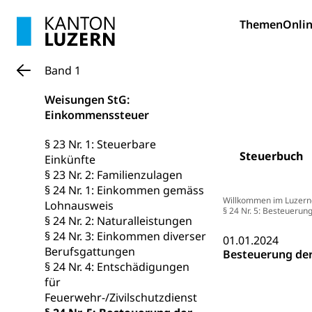
Verkehrsver
Schifffahrt
Themen
Onlin
Schiffsverkehr, B
Schifffahrt 
Band 1
Strasse
Autoverkehr, La
Weisungen StG:
Individualverkeh
Einkommenssteuer
zentras (Bet
§ 23 Nr. 1: Steuerbare
Steuerbuch
Einkünfte
Persönliches
§ 23 Nr. 2: Familienzulagen
§ 24 Nr. 1: Einkommen gemäss
Zivilstand
Willkommen im Luzern
Lohnausweis
§ 24 Nr. 5: Besteuerun
§ 24 Nr. 2: Naturalleistungen
Geburt, Heirat, E
§ 24 Nr. 3: Einkommen diverser
01.01.2024
Berufsgattungen
Zivilstandsw
Besteuerung der
Adoption
§ 24 Nr. 4: Entschädigungen
Adoptivkind, Ado
für
Feuerwehr-/Zivilschutzdienst
Adoption
Aufenthaltsbe