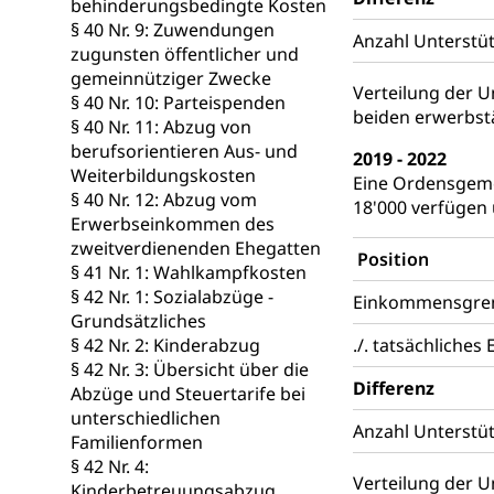
behinderungsbedingte Kosten
Kindes- und
§ 40 Nr. 9: Zuwendungen
Anzahl Unterstüt
zugunsten öffentlicher und
Umwelt und Ba
gemeinnütziger Zwecke
Verteilung der 
§ 40 Nr. 10: Parteispenden
beiden erwerbst
Abfall
§ 40 Nr. 11: Abzug von
berufsorientieren Aus- und
Abfallentsorgun
2019 - 2022
Weiterbildungskosten
Eine Ordensgeme
§ 40 Nr. 12: Abzug vom
Abfall und E
Boden, Natur 
18'000 verfügen 
Erwerbseinkommen des
Bodenschutz, La
zweitverdienenden Ehegatten
Position
§ 41 Nr. 1: Wahlkampfkosten
Natur (Diens
Chemie und Gi
§ 42 Nr. 1: Sozialabzüge -
Einkommensgrenz
Grundsätzliches
Giftabfälle, Giftm
§ 42 Nr. 2: Kinderabzug
./. tatsächliche
§ 42 Nr. 3: Übersicht über die
Sonderabfäll
Eigentum
Differenz
Abzüge und Steuertarife bei
Liegenschaft, I
unterschiedlichen
Anzahl Unterstüt
Familienformen
ÖREB-Katast
Energie
§ 42 Nr. 4:
Verteilung der 
Kinderbetreuungsabzug
Strom, Energiev