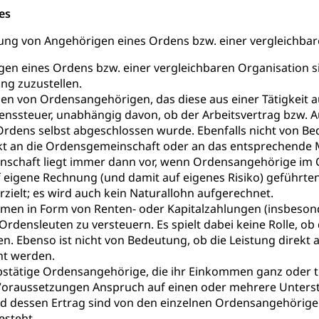
es
ewilligung, Aufenthalt, Niederlassung, Wohnsitz
ung von Angehörigen eines Ordens bzw. einer vergleichbar
ation
 Bescheinigungen
gen eines Ordens bzw. einer vergleichbaren Organisation si
itätskarte, Visum, Geburtsurkunde
ng zuzustellen.
 von Ordensangehörigen, das diese aus einer Tätigkeit au
 Fischereiausweis
Strafregisterauszug bestellen
Waffe
nssteuer, unabhängig davon, ob der Arbeitsvertrag bzw. 
entitätskarte
Strassenverkehrsamt (Führerausweis, Fah
aatsangehörigkeit, Staatsbürgerschaft, Bürgerrecht, Erwerb des Bü
Ordens selbst abgeschlossen wurde. Ebenfalls nicht von Bed
erfahren
ekt an die Ordensgemeinschaft oder an das entsprechende Mi
schaft liegt immer dann vor, wenn Ordensangehörige im O
gen
 eigene Rechnung (und damit auf eigenes Risiko) geführten
ielt; es wird auch kein Naturallohn aufgerechnet.
 Geburtsschein, Geburtsanzeige
men in Form von Renten- oder Kapitalzahlungen (insbesond
Ordensleuten zu versteuern. Es spielt dabei keine Rolle, 
gen (WAS Luzern)
Schwangerschaft / Geburt (gruezi.lu.c
gendliche
n. Ebenso ist nicht von Bedeutung, ob die Leistung direk
desschutz, Jugendschutz
ht werden.
stätige Ordensangehörige, die ihr Einkommen ganz oder te
Jugendförderung
Psychische Gesundheit
IV für Kinder
eheim
oraussetzungen Anspruch auf einen oder mehrere Unterst
 dessen Ertrag sind von den einzelnen Ordensangehörigen 
alexterne Pflege, Spitex
esteht.