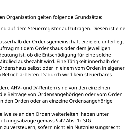
en Organisation gelten folgende Grundsätze:
nd auf dem Steuerregister aufzutragen. Diesen ist eine
sserhalb der Ordensgemeinschaft erzielen, unterliegt
n, Sprengstoffe und Pyrotechnik
Auftrag mit dem Ordenshaus oder dem jeweiligen
rzeugausweis)
Namensänderungen
rgerrechts, Verlust des Bürgerrechts,
eutung ist, ob die Entschädigung für eine solche
tglied ausbezahlt wird. Eine Tätigkeit innerhalb der
rdenshaus selbst oder in einem vom Orden in eigener
 Betrieb arbeiten. Dadurch wird kein steuerbares
ere AHV- und IV-Renten) sind von den einzelnen
ob die Beiträge von Ordensangehörigen oder vom Orden
h)
t an den Orden oder an einzelne Ordensangehörige
ilweise an den Orden weiterleiten, haben unter
 und Jugendliche (WAS Luzern)
ützungsabzüge gemäss § 42 Abs. 1c StG.
zu versteuern, sofern nicht ein Nutzniessungsrecht