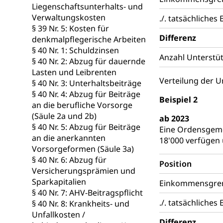
Liegenschaftsunterhalts- und
Verwaltungskosten
./. tatsächliche
Volksrechte
Kantonale Ste
§ 39 Nr. 5: Kosten für
Finanzausgleich
Differenz
denkmalpflegerische Arbeiten
Grundstückgewin
§ 40 Nr. 1: Schuldzinsen
Reklameplakatst
Anzahl Unterstüt
§ 40 Nr. 2: Abzug für dauernde
Lasten und Leibrenten
Steuern (Dien
Ombudsstelle
Verteilung der 
§ 40 Nr. 3: Unterhaltsbeiträge
§ 40 Nr. 4: Abzug für Beiträge
Vermittler, Verm
Beispiel 2
an die berufliche Vorsorge
Umgang mit 
Rassismus
(Säule 2a und 2b)
ab 2023
§ 40 Nr. 5: Abzug für Beiträge
Eine Ordensgeme
Schlichtungs
Diskriminierung
an die anerkannten
18'000 verfügen 
Vorsorgeformen (Säule 3a)
Anlaufstelle 
Strafregister 
§ 40 Nr. 6: Abzug für
Position
Versicherungsprämien und
Strafrecht, Stra
Sparkapitalien
Einkommensgrenz
Strafverfahr
Vormundschaf
§ 40 Nr. 7: AHV-Beitragspflicht
./. tatsächliche
§ 40 Nr. 8: Krankheits- und
Vormund, Amtsv
Unfallkosten /
Differenz