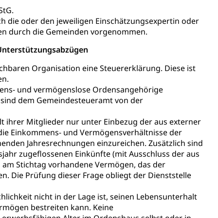
StG.
reuung von Angehörigen (WAS Luzern)
 die oder den jeweiligen Einschätzungsexpertin oder
den durch die Gemeinden vorgenommen.
 Unterstützungsabzügen
tanlagen
chbaren Organisation eine Steuererklärung. Diese ist
en.
erung
Jugend+Sport
Freiwilliger Schulsport
ommens- und vermögenslose Ordensangehörige
 sind dem Gemeindesteueramt von der
, Jagd, Fischerei, Viehzucht
 ihrer Mitglieder nur unter Einbezug der aus externer
ere
Halten von Wildtieren
Haltung Heimtiere
lb die Einkommens- und Vermögensverhältnisse der
, Zivilstandsamt, Erben, Erbenliste
henden Jahresrechnungen einzureichen. Zusätzlich sind
ahr zugeflossenen Einkünfte (mit Ausschluss der aus
das am Stichtag vorhandene Vermögen, das der
 Die Prüfung dieser Frage obliegt der Dienststelle
hlichkeit nicht in der Lage ist, seinen Lebensunterhalt
ermögen bestreiten kann. Keine