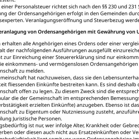
einer Personalsteuer richtet sich nach den §§ 230 und 231 
Angehörige
Pflegeheimliste und freie Pflegeplätze
Bet
ung der Ordensangehörigen erfolgt in den Gemeinden durch
enst, Seelsorge, Religionsgemeinschaft
sexperten. Veranlagungseröffnung und Steuerbezug wer
 Veranlagung von Ordensangehörigen mit Gewährung von
falt Im Kanton Luzern (unilu)
Religion (gruezi.lu.ch)
ten, Schulsport, Spitzensport, Breitensport, Jugend und Sport, Spor
 erhalten alle Angehörigen eines Ordens oder einer verglei
alt der nachfolgenden Ausführungen ausgefüllt einzureich
 Kanton Luzern
Offene Sporthallen
Gesundheitsförd
cht zur Einreichung einer Steuererklärung sind nur eink
ie einkommens- und vermögenslosen Ordensangehörigen
ung
iere, Wildtiere, Veterinärmedizin, Tiermedizin, Tierarzt, Tierschutz
schaft zu melden.
einschaft hat nachzuweisen, dass sie den Lebensunterhalt
Hobbytierhaltung und Bienen
Veterinärdienst
Wildti
eit fliessenden Einkünfte bestreiten kann. Es sind desha
digung, Testament, Erbrecht, Erbschaft, Todesschein, Todesanzeige
schaft offen zu legen. Zu diesem Zweck sind die entsprec
ular die der Gemeinschaft im entsprechenden Bemessungsj
desbescheinigung
rbstätigkeit erzielten Einkünfte) anzugeben. Ebenso ist 
chaft zu Eigentum oder Nutzniessung zusteht, anzuführen.
ilung Juristische Personen.
sbedürftig ist nur, wer infolge Alter, Krankheit oder Gebrec
erben oder diesen auch nicht aus Ersatzeinkünften oder V