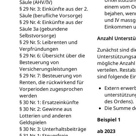
Unterstützung
Säule (AHV/IV)
Militär, Militärd
einem vom Ord
§ 29 Nr. 3: Einkünfte aus der 2.
Wehrpflichtersa
bejahen, wen
Säule (berufliche Vorsorge)
und IV massge
§ 29 Nr. 4: Einkünfte aus der
Militär
Sch
Bevölkerungs
Einkommen u
Säule 3a (gebundene
Katastrophenschu
Selbstvorsorge)
Anzahl Unterst
§ 29 Nr. 5: Leibrenten und
Kantonaler 
Polizei
Verpfründungen
Zunächst sind di
§ 29 Nr. 6: Übersicht über die
Unterstützungsab
Ordnungskräfte,
Besteuerung von
mögliche Anzahl
Versicherungsleistungen
Polizei
Versorgung
verteilen. Rest
§ 29 Nr. 7: Besteuerung von
sind folgende E
Vorratshaltung, 
Renten, die rückwirkend für
Extern erwer
Vorperioden zugesprochen
Wasserverso
Waffen
unterstützun
werden
des Ordens).
§ 30 Nr. 1: Ersatzeinkünfte
Waffenerwerbssc
Die Summe de
§ 30 Nr. 2: Gewinne aus
Lotterien und anderen
Waffen, Spre
Zivildienst
Beispiel 1
Geldspielen
Militärdienst
§ 30 Nr. 3: Unterhaltsbeiträge
ab 2023
§ 31 Nr. 1: Steuerfreie