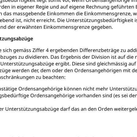
sbedürftigkeit liegt somit vor, wenn Ordensangehörige im
ienst, Militärdienstpflicht, Wehrpflicht, Berufssoldat, Militärdiens
en in eigener Regie und auf eigene Rechnung geführten Bet
tz, Wehrpflichtersatzabgabe
n das massgebende Einkommen die Einkommensgrenze, wel
bend ist, nicht erreicht. Die Unterstützungsbedürftigkeit 
weizer Armee
Erwerbsausfallentschädigung (WAS Luzer
schutz
nd der erwähnten Einkommensgrenze gegeben.
tz, Katastrophenhilfe, Polizei, Feuerwehr, Gesundheitswesen, tec
ützungsabzüge
Führungsstab
e sich gemäss Ziffer 4 ergebenden Differenzbeträge zu add
zuges zu dividieren. Das Ergebnis der Division ist auf di
 Sicherheit, öffentliche Ordnung
 Unterstützungsabzüge ergibt. Diese sind gleichmässig au
abzüge werden der, dem oder den Ordensangehörigen mit
inschränkungen zu beachten:
Vorrat
bstätige Ordensangehörige können nicht mehr Unterstütz
rgung
gsbedürftige Ordensangehörige vorhanden sind (es sei den
hein, Waffenschein, Waffenbüro, Waffentragen, Selbstverteidigu
r Unterstützungsabzüge darf das an den Orden weitergel
ngstoffe und Pyrotechnik