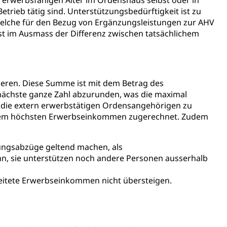
 erwerbsfähigen Alter im Ordenshaus selbst oder in
tverweigerer, Dienstverweigerer, Militärdienstverweigerung,
rieb tätig sind. Unterstützungsbedürftigkeit ist zu
che für den Bezug von Ergänzungsleistungen zur AHV
ist im Ausmass der Differenz zwischen tatsächlichem
n)
hnische Betriebe, Alarmierung, Sirenentest
ieren. Diese Summe ist mit dem Betrag des
e nächste ganze Zahl abzurunden, was die maximal
f die extern erwerbstätigen Ordensangehörigen zu
 dem höchsten Erwerbseinkommen zugerechnet. Zudem
ungsabzüge geltend machen, als
n, sie unterstützen noch andere Personen ausserhalb
ng
eitete Erwerbseinkommen nicht übersteigen.