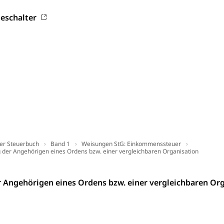
bund Luzern VVL
Öffentlicher Verkehr Luzern Mobil
eschalter
innenschifffahrt, Seeschifffahrt, Flussschifffahrt
(Strassenverkehrsamt)
stwagenverkehr, Schwerverkehr, leistungsabhängige Schwerverkehr
r
rieb und Unterhalt LU, OW, NW, ZG)
Strassenverkehrsam
er Steuerbuch
Band 1
Weisungen StG: Einkommenssteuer
g der Angehörigen eines Ordens bzw. einer vergleichbaren Organisation
he, Partnerschaft, Tod, Zivilstandsamt, Zivilstandsregiste
esen
 Angehörigen eines Ordens bzw. einer vergleichbaren Or
ptiveltern, Adoptionsvermittlung, Adoptionsverfahren, elterliche G
willigungen