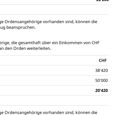
tzbehörden im Kanton Luzern
ige Ordensangehörige vorhanden sind, können die
zug beanspruchen.
örige, die gesamthaft über ein Einkommen von CHF
an den Orden weiterleiten.
CHF
schutz (GEO-Portal rawi)
Boden
38'420
50'000
20'420
ige Ordensangehörige vorhanden sind, können die
Energiequelle, Windenergie, Wasserkraft, Sonnenenergie,