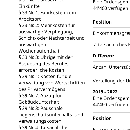
Eine Ordensgeme
Bundesamt fü
Zivilschutz
Einkünfte
44'460 verfügen 
§ 33 Nr. 1: Fahrkosten zum
Schutzdienstpfl
Arbeitsort
Position
§ 33 Nr. 2: Mehrkosten für
Zivilschutz
auswärtige Verpflegung,
Einkommensgrenz
Staat und Recht
Schicht- oder Nachtarbeit und
auswärtigen
./. tatsächliche
Wochenaufenthalt
Gleichstellun
Differenz
§ 33 Nr. 3: Übrige mit der
Diskriminierung
Ausübung des Berufes
Anzahl Unterstüt
erforderliche Kosten
Gleichstellu
Zivilverfahren
§ 39 Nr. 1: Kosten für die
Verteilung der 
Verwaltung von Wertschriften
Schlichtungs
Zivilrecht, Zivil
des Privatvermögens
2019 - 2022
§ 39 Nr. 2: Abzug für
Bezirksgeric
Betreibung u
Eine Ordensgeme
Gebäudeunterhalt
44'460 verfügen 
Bankrott, Schul
§ 39 Nr. 3: Pauschale
Liegenschaftsunterhalts- und
Position
Schulden (gru
Demokratie
Verwaltungskosten
§ 39 Nr. 4: Tatsächliche
Regierungsform,
Einkommensgrenz