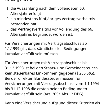
Tabakprävention, Primärprävention,
Sekundärprävention, Tertiärprävention
die Auszahlung nach dem vollendeten 60.
Altersjahr erfolgt
Darmkrebsvorsorge
Soziale Sicherheit
ein mindestens fünfjähriges Vertragsverhältnis
bestanden hat
Kantonales Tabakpräventionsprogramm
Sozialversicherungen, Sozialpolitik,
das Vertragsverhältnis vor Vollendung des 66.
Arbeitslosenversicherung,
Gesundheitsförderung
Altersjahres begründet worden ist.
Mutterschaftsversicherung, Krankenversicherung,
Unfallversicherung, Invalidenversicherung,
Prävention (Polizei)
Für Versicherungen mit Vertragsabschluss ab
Sozialhilfe
1.1.1999 gilt, dass sämtliche drei Bedingungen
Suchtprävention
kumulativ erfüllt sein müssen.
Kranken- und Unfallversicherung
Sucht und Drogen
Gesundheitsversorgung
(gruezi.lu.ch)
Drogenabhängigkeit, Drogensucht,
Für Versicherungen mit Vertragsabschluss bis
Medikamentenabhängigkeit,
Krankenversicherung (WAS Luzern)
31.12.1998 ist bei den Staats- und Gemeindesteuern
Arzneimittelabhängigkeit, Suchtkrankheit,
kein steuerbares Einkommen gegeben (§ 255 StG).
Existenzsicherung - Sozialhilfe
Drogenabhängige, Drogensüchtige,
Bei der direkten Bundessteuer müssen für
Betäubungsmittel, Suchtmittel, Psychopharmaka
Soziales und Gesellschaft (Dienststelle)
Versicherungen mit Vertragsabschluss vom 1.1.1994
bis 31.12.1998 die ersten beiden Bedingungen
Fachstelle Sucht Region Luzern
Gesundheitsversorgung
Opferhilfe
kumulativ erfüllt sein (Art. 205a Abs. 2 DBG).
Drogen (Polizei)
Gesundheitsversorgung, Spital, Pflegeinitiative,
Arbeitslosenversicherung (WAS Luzern)
Kann eine Versicherung aufgrund dieser Kriterien als
Ambulant vor stationär, AVOS, Patientendossier