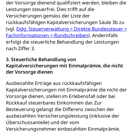
Sucht
Invalidenversicherung (WAS Luzern)
der Vorsorge dienend qualifiziert werden, bleiben die
Gesundheitsversorgung
AHV / IV
Leistungen steuerfrei. Dies trifft auf die
Soziale Sicherheit
Versicherungen gemäss der Liste der
Altersrente, Invalidenrente, Witwenrente,
rückkaufsfähigen Kapitalversicherungen Säule 3b zu
Sozialversicherung, Vorsorgeeinrichtung,
(vgl.
Eidg. Steuerverwaltung > Direkte Bundessteuer >
Pensionskasse, erste Säule, zweite Säule, dritte
Fachinformationen > Rundschreiben
). Andernfalls
Säule, Hilflosenentschädigung,
Ergänzungsleistungen, Altersvorsorge,
erfolgt die steuerliche Behandlung der Leistungen
Todesfallversicherung
nach Ziffer 3.
3. Steuerliche Behandlung von
Hilfslosenentschädigung (WAS Luzern)
Behinderung
Kapitalversicherungen mit Einmalprämie, die nicht
AHV-Hinterlassenenrente (WAS Luzern)
Körperbehinderung, körperliche Behinderung,
der Vorsorge dienen
geistige Behinderung, psychische Behinderung,
AHV-Beiträge (WAS Luzern)
Erwerbsunfähigkeit, Behinderte
Ausbezahlte Erträge aus rückkaufsfähigen
Kapitalversicherungen mit Einmalprämie die nicht der
Informationsstelle AHV/IV
Inklusion im Sport
Vorsorge dienen, stellen im Erlebensfall oder bei
Ergänzungsleistungen (EL) (WAS Luzern)
Rückkauf steuerbares Einkommen dar. Zur
Menschen mit Behinderungen
Kultur und Medien
Besteuerung gelangt die Differenz zwischen der
AHV-Altersrente (WAS Luzern)
ausbezahlten Versicherungsleistung (inklusive der
IV-Leistungen (WAS Luzern)
Archive und Bibliotheken
Überschussanteile) und der vom
Versicherungsnehmer einbezahlten Einmalprämie.
Bücher, Bundesarchiv, Landesbibliothek