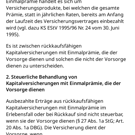
Einmalprämie handelt es sich um
Konsumentenschutz
Kindergarten & Basisstufe
Versicherungsprodukte, bei welchen die gesamte
Konsumentenrechte, Produktsicherheit,
Prämie, statt in jährlichen Raten, bereits am Anfang
Frühe Förderung
Preisüberwachung, Preisüberwacher,
der Laufzeit des Versicherungsvertrages einbezahlt
Konsumentenorganisation, parallele Einfuhr,
wird (vgl. dazu KS EStV 1995/96 Nr. 24 vom 30. Juni
regionale Erschöpfung, nationale Erschöpfung,
1995).
internationale Erschöpfung, Preisabsprache, Kartell,
Cassis-deDijon-Prinzip
Es ist zwischen rückkaufsfähigen
Kapitalversicherungen mit Einmalprämie, die der
Lebensmittelkontrolle und
Krankenversicherung
Vorsorge dienen und solchen die nicht der Vorsorge
Verbraucherschutz
Unfallversicherung, Berufsunfallversicherung,
dienen zu unterscheiden.
Krankheit, Unfall, Prämienverbilligung,
Krankenkasse
2. Steuerliche Behandlung von
Kapitalversicherungen mit Einmalprämie, die der
Krankenversicherung (WAS Luzern)
Lebensmittelsicherheit
Vorsorge dienen
Prämienverbilligung (WAS Luzern)
sichere Lebensmittel, Lebensmittelkontrolle,
Ausbezahlte Erträge aus rückkaufsfähigen
Lebensmittelhygiene, Produktesicherheit
Kapitalversicherungen mit Einmalprämie im
Obligatorische Krankenversicherung (WAS
Erlebensfall oder bei Rückkauf sind nicht steuerbar,
Luzern)
Trinkwasser
Prävention
wenn sie der Vorsorge dienen (§ 27 Abs. 1a StG; Art.
Kranken- und Unfallversicherung
Lebensmittel
20 Abs. 1a DBG). Die Versicherung dient der
Gesundheitsvorsorge, Wellness, Unfallverhütung,
Suchtprävention, Alkoholprävention,
Vorsorge, wenn