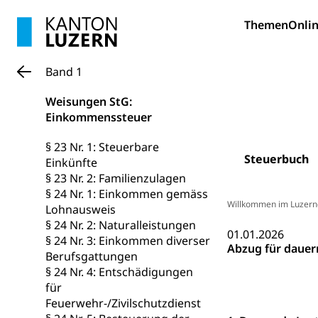
Erwachsene
Berufliche Gr
Themen
Onlin
Fachperson B
Lehre, Berufsfac
Allgemeinbil
Band 1
Schulen und 
Hochschule F
Bildung & Be
Weisungen StG:
Fremdsprache
Studium, Hochsc
Berufsabschl
Einkommenssteuer
Information
Campus Hor
Mittelschulen
§ 23 Nr. 1: Steuerbare
Steuerbuch
Berufslehre (
Einkünfte
Pädagogische
Gymnasium, Hand
§ 23 Nr. 2: Familienzulagen
Informatikmitte
Berufsmaturi
§ 24 Nr. 1: Einkommen gemäss
und Vollzeitsch
Willkommen im Luzern
Lohnausweis
Berufsbildung
Obligatorische
§ 24 Nr. 2: Naturalleistungen
01.01.2026
§ 24 Nr. 3: Einkommen diverser
Fach- & Wirt
Abzug für dauer
Schulpflicht, S
Berufsgattungen
Psychomotorik, 
Gymnasien & 
§ 24 Nr. 4: Entschädigungen
für
Kantonale S
Stipendien un
Gesundheits
Feuerwehr-/Zivilschutzdienst
Sonderschul
Studienbeihilfe