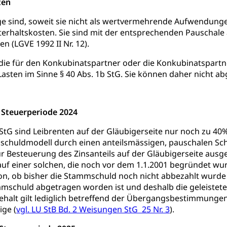
ten
sche Schulen
Freiwilliger Schulsport
niversität Luzern unilu
Finanzielle Unterstützung für A
e sind, soweit sie nicht als wertvermehrende Aufwendunge
erhaltskosten. Sie sind mit der entsprechenden Pauschale
ipendien (beruf.lu.ch)
Studienbeiträge Höhere Berufsbi
schule, Studium, Hochschulstudium, Universitätsstudium, univers
 (LGVE 1992 II Nr. 12).
, Hochschule, universitäre Hochschule, Bachelor, Master, Doktora
Unterstützung Pädagogische Hochschule PHLU
Stipendi
rn, Fachhochschule Zentralschweiz, HSLU, Pädagogische Hochschul
ie für den Konkubinatspartner oder die Konkubinatspartn
on der Schweizer Hochschulen)
asten im Sinne § 40 Abs. 1b StG. Sie können daher nicht ab
ities
Universität Luzern
Fachstelle Hochschulbildung
nderkrippe, Krippe, Kinderhort, Kindertagesstätte, Spielgruppe, Ta
s Steuerperiode 2024
uung
Freiwilliges Kindergarten Jahr
Frühe Sprachförd
 StG sind Leibrenten auf der Gläubigerseite nur noch zu 40
schuldmodell durch einen anteilsmässigen, pauschalen Sch
rung
Soziales
zur Besteuerung des Zinsanteils auf der Gläubigerseite ausge
auf einer solchen, die noch vor dem 1.1.2001 begründet w
schutz
n, ob bisher die Stammschuld noch nicht abbezahlt wur
mmschuld abgetragen worden ist und deshalb die geleistet
te, Produktsicherheit, Preisüberwachung, Preisüberwacher, Konsu
ehalt gilt lediglich betreffend der Übergangsbestimmunge
ionale Erschöpfung, internationale Erschöpfung, Preisabsprache, K
ge (
vgl. LU StB Bd. 2 Weisungen StG 25 Nr. 3
).
kontrolle und Verbraucherschutz
cherung