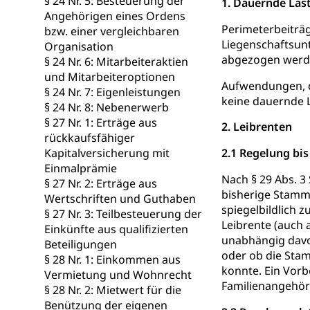
§ 24 Nr. 5: Besteuerung der
1. Dauernde Las
Angehörigen eines Ordens
Heilpädagogi
Stipendien U
Universität
Perimeterbeiträg
bzw. einer vergleichbaren
Liegenschaftsunt
Organisation
Fachstelle St
Technische Hoch
abgezogen werden
§ 24 Nr. 6: Mitarbeiteraktien
Hochschulbildung
Finanzielle 
und Mitarbeiteroptionen
Hochschule Luze
Aufwendungen, d
(Dachorganisati
§ 24 Nr. 7: Eigenleistungen
keine dauernde L
§ 24 Nr. 8: Nebenerwerb
swissunivers
Vorschule
§ 27 Nr. 1: Erträge aus
2. Leibrenten
rückkaufsfähiger
Kindergarten, Ki
Kapitalversicherung mit
2.1 Regelung bi
Einmalprämie
Kinderbetre
Nach § 29 Abs. 3
§ 27 Nr. 2: Erträge aus
bisherige Stamm
Frühe Förde
Wertschriften und Guthaben
Gesundheit und 
spiegelbildlich 
§ 27 Nr. 3: Teilbesteuerung der
Leibrente (auch 
Einkünfte aus qualifizierten
Konsumenten
unabhängig davo
Beteiligungen
oder ob die Sta
§ 28 Nr. 1: Einkommen aus
Konsumentenrech
konnte. Ein Vorb
Erschöpfung, nat
Vermietung und Wohnrecht
Familienangehöri
§ 28 Nr. 2: Mietwert für die
Lebensmittel
Krankenversi
Benützung der eigenen