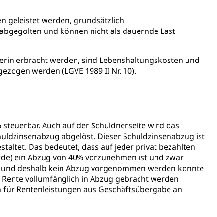
usbildung Pflege HF oder Studium Pflege FH
n geleistet werden, grundsätzlich
 abgegolten und können nicht als dauernde Last
ldung
itäre Ausbildung, akademische Ausbildung,
t, Weiterbildung, Forschung, Entwicklung, Dienstleistungen,
en Hochschule Luzern hslu
e Luzern, PH Luzern, UniLU, swissuniversities
erin erbracht werden, sind Lebenshaltungskosten und
gezogen werden (LGVE 1989 II Nr. 10).
gesmutter, Freiwilliges Kindergarten Jahr
erung
Kindergarten & Basisstufe
% steuerbar. Auch auf der Schuldnerseite wird das
uldzinsenabzug abgelöst. Dieser Schuldzinsenabzug ist
staltet. Das bedeutet, dass auf jeder privat bezahlten
urde) ein Abzug von 40% vorzunehmen ist und zwar
de und deshalb kein Abzug vorgenommen werden konnte
e Rente vollumfänglich in Abzug gebracht werden
mentenorganisation, parallele Einfuhr, regionale
n für Rentenleistungen aus Geschäftsübergabe an
artell, Cassis-deDijon-Prinzip