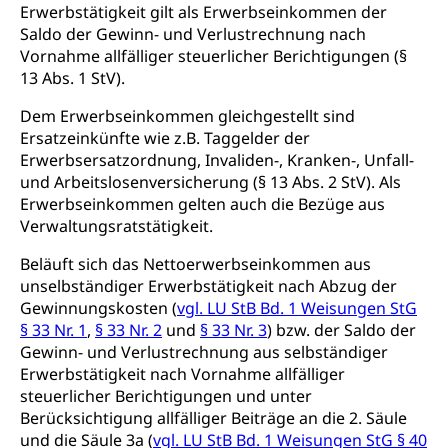
Nachwuchsförderung, Vermittlung, Selektive
Erwerbstätigkeit gilt als Erwerbseinkommen der
Förderung, Kulturausschreibungen, Kulturpreis,
Saldo der Gewinn- und Verlustrechnung nach
Werkbeitrag, Produktionsbeitrag, Recherche,
Vornahme allfälliger steuerlicher Berichtigungen (§
Bildende Kunst, Angewandte Kunst, Theater/Tanz,
13 Abs. 1 StV).
Musik, Entwicklung, Programmbeiträge,
Filmförderung, Regionale Förderfonds,
Dem Erwerbseinkommen gleichgestellt sind
Werkankäufe, Kunstankäufe, Kunst und Bau, Schule
Ersatzeinkünfte wie z.B. Taggelder der
und Kultur, Kulturgesuche, Kulturvermittlung
Erwerbsersatzordnung, Invaliden-, Kranken-, Unfall-
Kulturförderung und Vermittlung
und Arbeitslosenversicherung (§ 13 Abs. 2 StV). Als
Erwerbseinkommen gelten auch die Bezüge aus
Angebote für Schulklassen
Mobilität
Verwaltungsratstätigkeit.
Zentralschweizer Filmförderung
Beläuft sich das Nettoerwerbseinkommen aus
Schiene und öffentlicher Verkehr
unselbständiger Erwerbstätigkeit nach Abzug der
Gewinnungskosten (
Schienenverkehr, Zugverkehr, Bahnverkehr,
vgl. LU StB Bd. 1 Weisungen StG
Transportmittel, öffentlicher Verkehr
§ 33 Nr. 1
,
§ 33 Nr. 2
und
§ 33 Nr. 3
) bzw. der Saldo der
Gewinn- und Verlustrechnung aus selbständiger
Verkehrsverbund Luzern VVL
Schifffahrt
Erwerbstätigkeit nach Vornahme allfälliger
steuerlicher Berichtigungen und unter
Öffentlicher Verkehr Luzern Mobil
Schiffsverkehr, Binnenschifffahrt, Seeschifffahrt,
Berücksichtigung allfälliger Beiträge an die 2. Säule
Flussschifffahrt
und die Säule 3a (
vgl. LU StB Bd. 1 Weisungen StG § 40