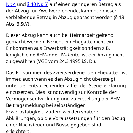
Nr. 4
und
§ 40 Nr. 5
) auf einen geringeren Betrag als
Schifffahrt (Strassenverkehrsamt)
Strasse
der Abzug für Zweitverdienende, kann nur dieser
Autoverkehr, Lastwagenverkehr, Schwerverkehr,
verbleibende Betrag in Abzug gebracht werden (§ 13
leistungsabhängige Schwerverkehrsabgabe,
Abs. 3 StV).
Langsamverkehr, Transportmittel, Auto, Motorrad,
Individualverkehr
Dieser Abzug kann auch bei Heimarbeit geltend
gemacht werden. Bezieht ein Ehegatte nicht ein
zentras (Betrieb und Unterhalt LU, OW, NW,
Einkommen aus Erwerbstätigkeit sondern z.B.
ZG)
lediglich eine AHV- oder IV-Rente, ist der Abzug nicht
Persönliches
zu gewähren (VGE vom 24.3.1995 i.S. D.).
Strassenverkehrsamt
Verkehr und Infrastruktur vif
Zivilstand
Das Einkommen des zweitverdienenden Ehegatten ist
immer, auch wenn es den Abzug nicht übersteigt,
Kantonsstrassen
Geburt, Heirat, Ehe, Partnerschaft, Tod,
unter der entsprechenden Ziffer der Steuererklärung
Zivilstandsamt, Zivilstandsregiste
einzusetzen. Dies ist notwendig zur Kontrolle der
Vermögensentwicklung und zu Erstellung der AHV-
Zivilstandswesen
Adoption
Beitragsmeldung bei selbständiger
Adoptivkind, Adoptiveltern, Adoptionsvermittlung,
Erwerbstätigkeit. Zudem werden spätere
Adoptionsverfahren, elterliche Gewalt, elterliche
Abklärungen, ob die Voraussetzungen für den Bezug
Sorge
einer Nachsteuer und Busse gegeben sind,
erleichtert.