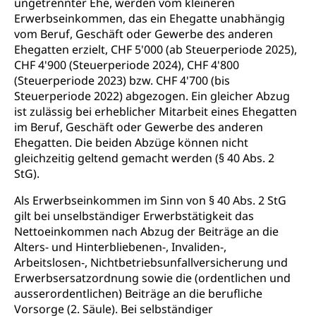
ungetrennter Ehe, werden vom kleineren
Hilfslosenentschädigung (WAS Luzern)
Behinderung
Erwerbseinkommen, das ein Ehegatte unabhängig
vom Beruf, Geschäft oder Gewerbe des anderen
AHV-Hinterlassenenrente (WAS Luzern)
Körperbehinderung, körperliche Behinderung,
Ehegatten erzielt, CHF 5'000 (ab Steuerperiode 2025),
geistige Behinderung, psychische Behinderung,
AHV-Beiträge (WAS Luzern)
CHF 4'900 (Steuerperiode 2024), CHF 4'800
Erwerbsunfähigkeit, Behinderte
(Steuerperiode 2023) bzw. CHF 4'700 (bis
Informationsstelle AHV/IV
Steuerperiode 2022) abgezogen. Ein gleicher Abzug
Inklusion im Sport
Ergänzungsleistungen (EL) (WAS Luzern)
ist zulässig bei erheblicher Mitarbeit eines Ehegatten
Menschen mit Behinderungen
Kultur und Medien
im Beruf, Geschäft oder Gewerbe des anderen
AHV-Altersrente (WAS Luzern)
Ehegatten. Die beiden Abzüge können nicht
gleichzeitig geltend gemacht werden (§ 40 Abs. 2
IV-Leistungen (WAS Luzern)
Archive und Bibliotheken
StG).
Bücher, Bundesarchiv, Landesbibliothek
Als Erwerbseinkommen im Sinn von § 40 Abs. 2 StG
Staatsarchiv Luzern
gilt bei unselbständiger Erwerbstätigkeit das
Kulturelle Einrichtungen
Nettoeinkommen nach Abzug der Beiträge an die
Zentral- und Hochschulbibliothek
Museen, Theater, Bibliotheken
Alters- und Hinterbliebenen-, Invaliden-,
Arbeitslosen-, Nichtbetriebsunfallversicherung und
Archiv der Denkmalpflege
Dienststelle Kultur
Kulturförderung
Erwerbsersatzordnung sowie die (ordentlichen und
Kunst & Kultur (Luzern Tourismus)
ausserordentlichen) Beiträge an die berufliche
Kulturpolitik, Sprachförderung, Denkmalpflege,
kulturelles Angebot, Kulturerbe, kulturelles Erbe,
Vorsorge (2. Säule). Bei selbständiger