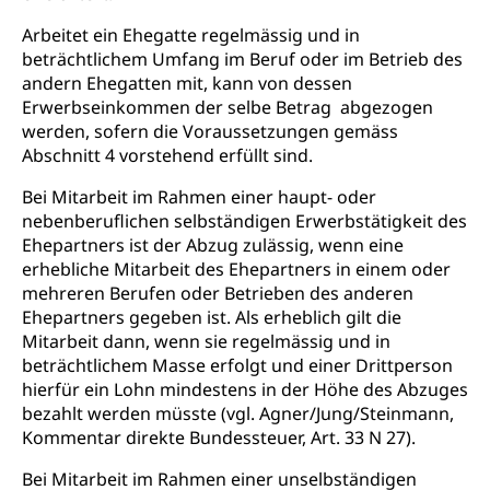
Adoption
Aufenthaltsbewilligungen
Arbeitet ein Ehegatte regelmässig und in
Niederlassungsbewilligung, Aufenthalt,
beträchtlichem Umfang im Beruf oder im Betrieb des
Niederlassung, Wohnsitz
andern Ehegatten mit, kann von dessen
Erwerbseinkommen der selbe Betrag abgezogen
Amt für Migration
Ausweise und Bescheinigungen
werden, sofern die Voraussetzungen gemäss
Reisepass, Identitätskarte, Visum, Geburtsurkunde
Abschnitt 4 vorstehend erfüllt sind.
Jagdausweis, Fischereiausweis
Einbürgerung
Bei Mitarbeit im Rahmen einer haupt- oder
nebenberuflichen selbständigen Erwerbstätigkeit des
Strafregisterauszug bestellen
Nationalität, Staatsangehörigkeit,
Ehepartners ist der Abzug zulässig, wenn eine
Staatsbürgerschaft, Bürgerrecht, Erwerb des
Waffen, Sprengstoffe und Pyrotechnik
erhebliche Mitarbeit des Ehepartners in einem oder
Bürgerrechts, Verlust des Bürgerrechts,
mehreren Berufen oder Betrieben des anderen
Einbürgerungsverfahren
Reisepass, Identitätskarte
Ehepartners gegeben ist. Als erheblich gilt die
Einbürgerungen
Mitarbeit dann, wenn sie regelmässig und in
Geburt
Strassenverkehrsamt (Führerausweis,
beträchtlichem Masse erfolgt und einer Drittperson
Fahrzeugausweis)
Geburtsurkunde, Geburtsschein, Geburtsanzeige
hierfür ein Lohn mindestens in der Höhe des Abzuges
Namensänderungen
bezahlt werden müsste (vgl. Agner/Jung/Steinmann,
Familienzulagen (WAS Luzern)
Kinder und Jugendliche
Kommentar direkte Bundessteuer, Art. 33 N 27).
Schwangerschaft / Geburt (gruezi.lu.ch)
Mündigkeit, Kindesschutz, Jugendschutz
Bei Mitarbeit im Rahmen einer unselbständigen