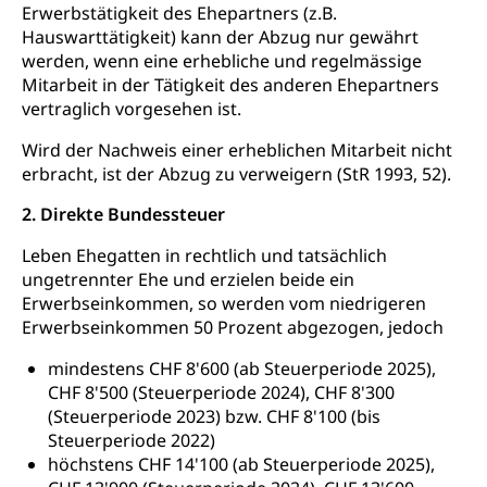
Erwerbstätigkeit des Ehepartners (z.B.
Kinder- und Jugendförderung
Pflege / Pflegeheim
Hauswarttätigkeit) kann der Abzug nur gewährt
Psychische Gesundheit
Hauspflege, spitalexterne Pflege, Spitex
werden, wenn eine erhebliche und regelmässige
Mitarbeit in der Tätigkeit des anderen Ehepartners
IV für Kinder und Jugendliche (WAS Luzern)
Betreuende Angehörige
Religion
vertraglich vorgesehen ist.
Pflegeheimliste und freie Pflegeplätze
Kirche, Gottesdienst, Seelsorge,
Wird der Nachweis einer erheblichen Mitarbeit nicht
Religionsgemeinschaft
erbracht, ist der Abzug zu verweigern (StR 1993, 52).
Betreuung von Angehörigen (WAS Luzern)
Religionsvielfalt Im Kanton Luzern (unilu)
Sport
2. Direkte Bundessteuer
Religion (gruezi.lu.ch)
Freizeitaktivitäten, Schulsport, Spitzensport,
Leben Ehegatten in rechtlich und tatsächlich
Breitensport, Jugend und Sport, Sportanlagen
ungetrennter Ehe und erzielen beide ein
Erwerbseinkommen, so werden vom niedrigeren
Olympiateam Kanton Luzern
Tiere
Erwerbseinkommen 50 Prozent abgezogen, jedoch
Offene Sporthallen
Haustiere, Heimtiere, Wildtiere, Veterinärmedizin,
mindestens CHF 8'600 (ab Steuerperiode 2025),
Tiermedizin, Tierarzt, Tierschutz, Jagd, Fischerei,
Gesundheitsförderung
Viehzucht
CHF 8'500 (Steuerperiode 2024), CHF 8'300
(Steuerperiode 2023) bzw. CHF 8'100 (bis
Jugend+Sport
Tierschutz
Todesfall
Steuerperiode 2022)
Freiwilliger Schulsport
höchstens CHF 14'100 (ab Steuerperiode 2025),
Hobbytierhaltung und Bienen
Bestattung, Beerdigung, Testament, Erbrecht,