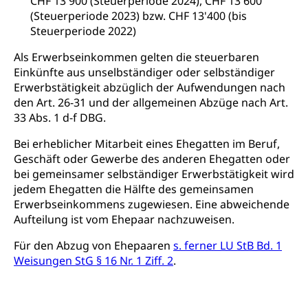
CHF 13'900 (Steuerperiode 2024), CHF 13'600
Erbschaft, Todesschein, Todesanzeige,
Sportförderung
Veterinärdienst
(Steuerperiode 2023) bzw. CHF 13'400 (bis
Zivilstandsamt, Erben, Erbenliste
Steuerperiode 2022)
Wildtiere
Ärztliche Todesbescheinigung
Als Erwerbseinkommen gelten die steuerbaren
Halten von Wildtieren
Einkünfte aus unselbständiger oder selbständiger
Sicherheit
Haltung Heimtiere
Erwerbstätigkeit abzüglich der Aufwendungen nach
den Art. 26-31 und der allgemeinen Abzüge nach Art.
Hunde
Armee
33 Abs. 1 d-f DBG.
Militär, Militärdienst, Militärdienstpflicht,
Bei erheblicher Mitarbeit eines Ehegatten im Beruf,
Wehrpflicht, Berufssoldat, Militärdienstverweigerer,
Geschäft oder Gewerbe des anderen Ehegatten oder
Dienstverweigerer, Militärdienstverweigerung,
Wehrpflichtersatz, Wehrpflichtersatzabgabe
bei gemeinsamer selbständiger Erwerbstätigkeit wird
jedem Ehegatten die Hälfte des gemeinsamen
Militär
Bevölkerungsschutz
Erwerbseinkommens zugewiesen. Eine abweichende
Aufteilung ist vom Ehepaar nachzuweisen.
Schweizer Armee
Katastrophenschutz, Katastrophenhilfe, Polizei,
Feuerwehr, Gesundheitswesen, technische Betriebe,
Für den Abzug von Ehepaaren
s. ferner LU StB Bd. 1
Erwerbsausfallentschädigung (WAS Luzern)
Alarmierung, Sirenentest
Weisungen StG § 16 Nr. 1 Ziff. 2
.
Kantonaler Führungsstab
Polizei
Ordnungskräfte, Sicherheit, öffentliche Ordnung