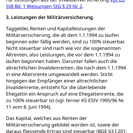
Kulturförderung und Vermittlung
StB Bd. 1 Weisungen StG § 29 Nr. 2
.
Angebote für Schulklassen
3. Leistungen der Militärversicherung
Mobilität
Zentralschweizer Filmförderung
Taggelder, Renten und Kapitalleistungen der
Schiene und öffentlicher Verkehr
Militärversicherung, die ab dem 1.1.1994 zu laufen
beginnen oder fällig werden, sind zu 100% steuerbar.
Schienenverkehr, Zugverkehr, Bahnverkehr,
Nicht steuerbar sind nach wie vor die sogenannten
Transportmittel, öffentlicher Verkehr
Altrenten, also Leistungen, die vor dem 1.1.1994 zu
Verkehrsverbund Luzern VVL
laufen begonnen haben. Darunter fallen auch die
Schifffahrt
altrechtlichen Invalidenrenten, die nach dem 1.1.1994
Öffentlicher Verkehr Luzern Mobil
Schiffsverkehr, Binnenschifffahrt, Seeschifffahrt,
in eine Altersrente umgewandelt werden. Stirbt
Flussschifffahrt
hingegen der Empfänger einer altrechtlichen
Invalidenrente, entsteht für die überlebende
Schifffahrt (Strassenverkehrsamt)
Strasse
Ehegattin ein Anspruch auf eine Ehegattenrente, die
Autoverkehr, Lastwagenverkehr, Schwerverkehr,
zu 100% steuerbar ist (vgl. ferner KS EStV 1995/96 Nr.
leistungsabhängige Schwerverkehrsabgabe,
11 vom 8. Juni 1994).
Langsamverkehr, Transportmittel, Auto, Motorrad,
Individualverkehr
Das Kapital, welches aus Renten der
Militärversicherung gebildet worden ist, sowie der
zentras (Betrieb und Unterhalt LU, OW, NW,
daraus fliessende Ertrag sind steuerbar (BGE 63 I 201;