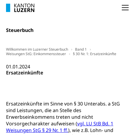
Lebensmittelhygiene, Produktesicherheit
Obligatorische Krankenversicherung (WAS
Na
Luzern)
Trinkwasser
Prävention
Kranken- und Unfallversicherung
Lebensmittel
Gesundheitsvorsorge, Wellness, Unfallverhütung,
Steuerbuch
Suchtprävention, Alkoholprävention,
Tabakprävention, Primärprävention,
Sekundärprävention, Tertiärprävention
Willkommen im Luzerner Steuerbuch
Band 1
Darmkrebsvorsorge
Weisungen StG: Einkommenssteuer
§ 30 Nr. 1: Ersatzeinkünfte
Soziale Sicherheit
Kantonales Tabakpräventionsprogramm
Sozialversicherungen, Sozialpolitik,
01.01.2024
Arbeitslosenversicherung,
Ersatzeinkünfte
Gesundheitsförderung
Mutterschaftsversicherung, Krankenversicherung,
Unfallversicherung, Invalidenversicherung,
Prävention (Polizei)
Sozialhilfe
Suchtprävention
Kranken- und Unfallversicherung
Sucht und Drogen
Ersatzeinkünfte im Sinne von § 30 Unterabs. a StG
Gesundheitsversorgung
(gruezi.lu.ch)
sind Leistungen, die an Stelle des
Drogenabhängigkeit, Drogensucht,
Erwerbseinkommens treten und nicht
Medikamentenabhängigkeit,
Krankenversicherung (WAS Luzern)
Arzneimittelabhängigkeit, Suchtkrankheit,
Vorsorgecharakter aufweisen (
vgl. LU StB Bd. 1
Existenzsicherung - Sozialhilfe
Drogenabhängige, Drogensüchtige,
Weisungen StG § 29 Nr. 1 ff.
), wie z.B. Lohn- und
Betäubungsmittel, Suchtmittel, Psychopharmaka