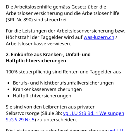
Menschen mit Behinderungen
Kultur und Medien
Die Arbeitslosenhilfe gemäss Gesetz über die
AHV-Altersrente (WAS Luzern)
Arbeitslosenversicherung und die Arbeitslosenhilfe
IV-Leistungen (WAS Luzern)
Archive und Bibliotheken
(SRL Nr. 890) sind steuerfrei.
Bücher, Bundesarchiv, Landesbibliothek
Für die Leistungen der Arbeitslosenversicherung bzw.
Höchstzahl der Taggelder wird auf
was-luzern.ch
/
Staatsarchiv Luzern
Kulturelle Einrichtungen
Arbeitslosenkasse verwiesen.
Zentral- und Hochschulbibliothek
Museen, Theater, Bibliotheken
2. Einkünfte aus Kranken-, Unfall- und
Haftpflichtversicherungen
Archiv der Denkmalpflege
Dienststelle Kultur
Kulturförderung
100% steuerpflichtig sind Renten und Taggelder aus
Kunst & Kultur (Luzern Tourismus)
Kulturpolitik, Sprachförderung, Denkmalpflege,
kulturelles Angebot, Kulturerbe, kulturelles Erbe,
Berufs- und Nichtberufsunfallversicherungen
Nachwuchsförderung, Vermittlung, Selektive
Krankenkassenversicherungen
Förderung, Kulturausschreibungen, Kulturpreis,
Haftpflichtversicherungen
Werkbeitrag, Produktionsbeitrag, Recherche,
Bildende Kunst, Angewandte Kunst, Theater/Tanz,
Sie sind von den Leibrenten aus privater
Musik, Entwicklung, Programmbeiträge,
Selbstvorsorge (Säule 3b;
Filmförderung, Regionale Förderfonds,
vgl. LU StB Bd. 1 Weisungen
Werkankäufe, Kunstankäufe, Kunst und Bau, Schule
StG § 29 Nr. 5
) zu unterscheiden.
und Kultur, Kulturgesuche, Kulturvermittlung
Für Leistungen aus der Invalidenversicherung
vgl. LU