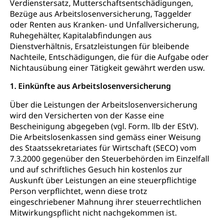
Verdienstersatz, Mutterschaftsentschädigungen,
Soziales und Gesellschaft (Dienststelle)
Bezüge aus Arbeitslosenversicherung, Taggelder
Fachstelle Sucht Region Luzern
Gesundheitsversorgung
Opferhilfe
oder Renten aus Kranken- und Unfallversicherung,
Ruhegehälter, Kapitalabfindungen aus
Drogen (Polizei)
Gesundheitsversorgung, Spital, Pflegeinitiative,
Arbeitslosenversicherung (WAS Luzern)
Ambulant vor stationär, AVOS, Patientendossier
Dienstverhältnis, Ersatzleistungen für bleibende
Sucht
Invalidenversicherung (WAS Luzern)
Nachteile, Entschädigungen, die für die Aufgabe oder
Gesundheitsversorgung
AHV / IV
Nichtausübung einer Tätigkeit gewährt werden usw.
Soziale Sicherheit
Altersrente, Invalidenrente, Witwenrente,
1. Einkünfte aus Arbeitslosenversicherung
Sozialversicherung, Vorsorgeeinrichtung,
Pensionskasse, erste Säule, zweite Säule, dritte
Über die Leistungen der Arbeitslosenversicherung
Säule, Hilflosenentschädigung,
wird den Versicherten von der Kasse eine
Ergänzungsleistungen, Altersvorsorge,
Bescheinigung abgegeben (vgl. Form. llb der EStV).
Todesfallversicherung
Die Arbeitslosenkassen sind gemäss einer Weisung
des Staatssekretariates für Wirtschaft (SECO) vom
Hilfslosenentschädigung (WAS Luzern)
Behinderung
7.3.2000 gegenüber den Steuerbehörden im Einzelfall
AHV-Hinterlassenenrente (WAS Luzern)
Körperbehinderung, körperliche Behinderung,
und auf schriftliches Gesuch hin kostenlos zur
geistige Behinderung, psychische Behinderung,
Auskunft über Leistungen an eine steuerpflichtige
AHV-Beiträge (WAS Luzern)
Erwerbsunfähigkeit, Behinderte
Person verpflichtet, wenn diese trotz
Informationsstelle AHV/IV
eingeschriebener Mahnung ihrer steuerrechtlichen
Inklusion im Sport
Mitwirkungspflicht nicht nachgekommen ist.
Ergänzungsleistungen (EL) (WAS Luzern)