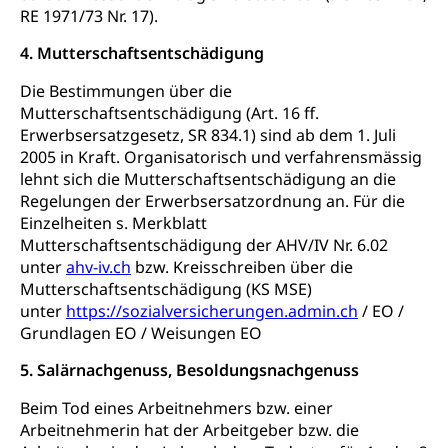
ZG)
RE 1971/73 Nr. 17).
Persönliches
Strassenverkehrsamt
4. Mutterschaftsentschädigung
Verkehr und Infrastruktur vif
Zivilstand
Die Bestimmungen über die
Kantonsstrassen
Mutterschaftsentschädigung (Art. 16 ff.
Geburt, Heirat, Ehe, Partnerschaft, Tod,
Zivilstandsamt, Zivilstandsregiste
Erwerbsersatzgesetz, SR 834.1) sind ab dem 1. Juli
2005 in Kraft. Organisatorisch und verfahrensmässig
Zivilstandswesen
Adoption
lehnt sich die Mutterschaftsentschädigung an die
Regelungen der Erwerbsersatzordnung an. Für die
Adoptivkind, Adoptiveltern, Adoptionsvermittlung,
Einzelheiten s. Merkblatt
Adoptionsverfahren, elterliche Gewalt, elterliche
Mutterschaftsentschädigung der AHV/IV Nr. 6.02
Sorge
unter
ahv-iv.ch
bzw. Kreisschreiben über die
Mutterschaftsentschädigung (KS MSE)
Adoption
Aufenthaltsbewilligungen
unter
https://sozialversicherungen.admin.ch
/ EO /
Niederlassungsbewilligung, Aufenthalt,
Grundlagen EO / Weisungen EO
Niederlassung, Wohnsitz
5. Salärnachgenuss, Besoldungsnachgenuss
Amt für Migration
Ausweise und Bescheinigungen
Beim Tod eines Arbeitnehmers bzw. einer
Reisepass, Identitätskarte, Visum, Geburtsurkunde
Arbeitnehmerin hat der Arbeitgeber bzw. die