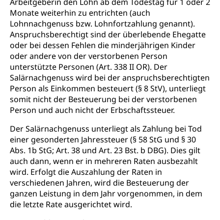
Arbeitgeberin den Lohn ab dem Todestag für 1 oder 2
Jagdausweis, Fischereiausweis
Einbürgerung
Monate weiterhin zu entrichten (auch
Lohnnachgenuss bzw. Lohnfortzahlung genannt).
Strafregisterauszug bestellen
Nationalität, Staatsangehörigkeit,
Staatsbürgerschaft, Bürgerrecht, Erwerb des
Anspruchsberechtigt sind der überlebende Ehegatte
Waffen, Sprengstoffe und Pyrotechnik
Bürgerrechts, Verlust des Bürgerrechts,
oder bei dessen Fehlen die minderjährigen Kinder
Einbürgerungsverfahren
oder andere von der verstorbenen Person
Reisepass, Identitätskarte
unterstützte Personen (Art. 338 II OR). Der
Einbürgerungen
Geburt
Strassenverkehrsamt (Führerausweis,
Salärnachgenuss wird bei der anspruchsberechtigten
Fahrzeugausweis)
Person als Einkommen besteuert (§ 8 StV), unterliegt
Geburtsurkunde, Geburtsschein, Geburtsanzeige
somit nicht der Besteuerung bei der verstorbenen
Namensänderungen
Person und auch nicht der Erbschaftssteuer.
Familienzulagen (WAS Luzern)
Kinder und Jugendliche
Schwangerschaft / Geburt (gruezi.lu.ch)
Mündigkeit, Kindesschutz, Jugendschutz
Der Salärnachgenuss unterliegt als Zahlung bei Tod
einer gesonderten Jahressteuer (§ 58 StG und § 30
Kinder- und Jugendförderung
Pflege / Pflegeheim
Abs. 1b StG; Art. 38 und Art. 23 Bst. b DBG). Dies gilt
auch dann, wenn er in mehreren Raten ausbezahlt
Psychische Gesundheit
Hauspflege, spitalexterne Pflege, Spitex
wird. Erfolgt die Auszahlung der Raten in
IV für Kinder und Jugendliche (WAS Luzern)
verschiedenen Jahren, wird die Besteuerung der
Betreuende Angehörige
Religion
ganzen Leistung in dem Jahr vorgenommen, in dem
Pflegeheimliste und freie Pflegeplätze
Kirche, Gottesdienst, Seelsorge,
die letzte Rate ausgerichtet wird.
Religionsgemeinschaft
Betreuung von Angehörigen (WAS Luzern)