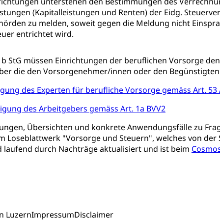
richtungen unterstehen den Bestimmungen des Verrechnung
stungen (Kapitalleistungen und Renten) der Eidg. Steuerv
orge, Wellness, Unfallverhütung, Suchtprävention, Alkoholprävent
ion, Tertiärprävention
örden zu melden, soweit gegen die Meldung nicht Einsprac
er entrichtet wird.
rsorge
Kantonales Tabakpräventionsprogramm
Gesu
heit
tion
Gesundheitsversorgung
 1b StG müssen Einrichtungen der beruflichen Vorsorge de
ngen, Sozialpolitik, Arbeitslosenversicherung, Mutterschaftsvers
erung, Sozialhilfe
ber die den Vorsorgenehmer/innen oder den Begünstigten 
Unfallversicherung (gruezi.lu.ch)
igung des Experten für berufliche Vorsorge gemäss Art. 53
Krankenversicherung 
ogen
Gesellschaft (Dienststelle)
Opferhilfe
Arbeitslosenver
eit, Drogensucht, Medikamentenabhängigkeit, Arzneimittelabhän
tigung des Arbeitgebers gemäss Art. 1a BVV2
 Betäubungsmittel, Suchtmittel, Psychopharmaka
sicherung (WAS Luzern)
Soziale Sicherheit
ungen, Übersichten und konkrete Anwendungsfälle zu Fra
ucht Region Luzern
Drogen (Polizei)
Sucht
 im Loseblattwerk "Vorsorge und Steuern", welches von de
ersorgung
 laufend durch Nachträge aktualisiert und ist beim
Cosmos
rgung, Spital, Pflegeinitiative, Ambulant vor stationär, AVOS, Pat
versorgung
alidenrente, Witwenrente, Sozialversicherung, Vorsorgeeinrichtung, 
ädigung, Ergänzungsleistungen, Altersvorsorge, Todesfallversiche
n Luzern
Impressum
Disclaimer