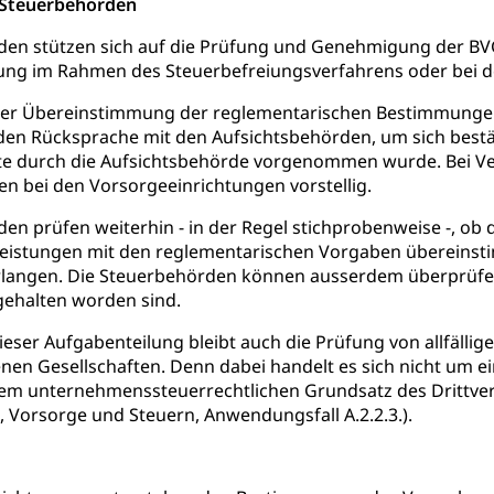
 Steuerbehörden
ities
Universität Luzern
Fachstelle Hochschulbildung
den stützen sich auf die Prüfung und Genehmigung der BVG
nderkrippe, Krippe, Kinderhort, Kindertagesstätte, Spielgruppe, Ta
ng im Rahmen des Steuerbefreiungsverfahrens oder bei der
uung
Freiwilliges Kindergarten Jahr
Frühe Sprachförd
 der Übereinstimmung der reglementarischen Bestimmunge
en Rücksprache mit den Aufsichtsbehörden, um sich bestäti
rung
Soziales
te durch die Aufsichtsbehörde vorgenommen wurde. Bei Ve
n bei den Vorsorgeeinrichtungen vorstellig.
schutz
n prüfen weiterhin - in der Regel stichprobenweise -, ob di
te, Produktsicherheit, Preisüberwachung, Preisüberwacher, Konsu
Leistungen mit den reglementarischen Vorgaben übereinst
ionale Erschöpfung, internationale Erschöpfung, Preisabsprache, K
langen. Die Steuerbehörden können ausserdem überprüfe
gehalten worden sind.
kontrolle und Verbraucherschutz
cherung
eser Aufgabenteilung bleibt auch die Prüfung von allfäll
ng, Berufsunfallversicherung, Krankheit, Unfall, Prämienverbillig
n Gesellschaften. Denn dabei handelt es sich nicht um ei
em unternehmenssteuerrechtlichen Grundsatz des Drittverg
cherung (WAS Luzern)
Prämienverbilligung (WAS Luzern
icherheit
 Vorsorge und Steuern, Anwendungsfall A.2.2.3.).
he Krankenversicherung (WAS Luzern)
Kranken- und Unf
ttel, Lebensmittelkontrolle, Lebensmittelhygiene, Produktesicherh
Lebensmittel