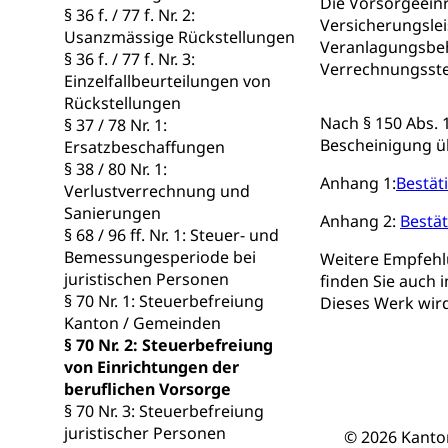
Die Vorsorgeein
§ 36 f. / 77 f. Nr. 2:
Versicherungslei
Gesundheitsvors
Usanzmässige Rückstellungen
Sekundärprävent
Veranlagungsbeh
§ 36 f. / 77 f. Nr. 3:
Verrechnungssteu
Einzelfallbeurteilungen von
Darmkrebsvo
Soziale Sicher
Rückstellungen
Suchtpräven
Nach § 150 Abs.
Sozialversicheru
§ 37 / 78 Nr. 1:
Invalidenversich
Bescheinigung ü
Ersatzbeschaffungen
§ 38 / 80 Nr. 1:
Anhang 1:
Kranken- und 
Bestät
Sucht und Dr
Verlustverrechnung und
Sanierungen
Soziales und 
Drogenabhängigk
Anhang 2:
Bestä
§ 68 / 96 ff. Nr. 1: Steuer- und
Drogensüchtige,
Invalidenver
Bemessungesperiode bei
Weitere Empfehl
juristischen Personen
Fachstelle S
finden Sie auch
Gesundheitsv
§ 70 Nr. 1: Steuerbefreiung
Dieses Werk wird
Gesundheitsverso
Kanton / Gemeinden
§ 70 Nr. 2: Steuerbefreiung
Gesundheits
AHV / IV
von Einrichtungen der
beruflichen Vorsorge
Altersrente, Inv
§ 70 Nr. 3: Steuerbefreiung
Hilflosenentsch
juristischer Personen
© 2026 Kanto