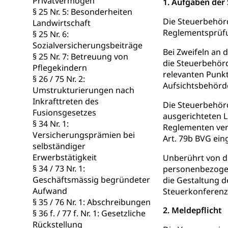
Privatvermögen
1. Aufgaben der
swissunivers
§ 25 Nr. 5: Besonderheiten
Vorschule
Die Steuerbehör
Landwirtschaft
Kindergarten, Ki
Reglementsprüfu
§ 25 Nr. 6:
Sozialversicherungsbeiträge
Kinderbetre
Bei Zweifeln an
§ 25 Nr. 7: Betreuung von
die Steuerbehörd
Frühe Förde
Pflegekindern
Gesundheit und 
relevanten Punk
§ 26 / 75 Nr. 2:
Aufsichtsbehörde
Umstrukturierungen nach
Konsumenten
Inkrafttreten des
Die Steuerbehörde
Fusionsgesetzes
Konsumentenrech
ausgerichteten 
§ 34 Nr. 1:
Erschöpfung, nat
Reglementen ver
Versicherungsprämien bei
Art. 79b BVG ein
Lebensmittel
selbständiger
Krankenversi
Erwerbstätigkeit
Unberührt von di
Unfallversicheru
§ 34 / 73 Nr. 1:
personenbezogene
Geschäftsmässig begründeter
die Gestaltung d
Krankenversi
Lebensmittels
Aufwand
Steuerkonferenz,
Obligatorisc
§ 35 / 76 Nr. 1: Abschreibungen
sichere Lebensmi
2. Meldepflicht
§ 36 f. / 77 f. Nr. 1: Gesetzliche
Trinkwasser
Rückstellung
Prävention