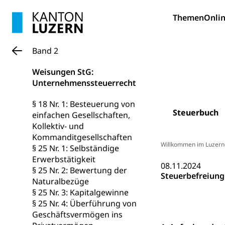
Fremdsprache
Studium, Hochsc
Berufsabschl
Themen
Onlin
Information
Campus Hor
Mittelschulen
Berufslehre (
Pädagogische
Gymnasium, Hand
Band 2
Informatikmitte
Berufsmaturi
und Vollzeitsch
Weisungen StG:
Berufsbildung
Obligatorische
Unternehmenssteuerrecht
Fach- & Wirt
Schulpflicht, S
§ 18 Nr. 1: Besteuerung von
Psychomotorik, 
Steuerbuch
einfachen Gesellschaften,
Gymnasien & 
Kollektiv- und
Kantonale S
Stipendien un
Gesundheits
Kommanditgesellschaften
Willkommen im Luzern
Sonderschul
Studienbeihilfe
§ 25 Nr. 1: Selbständige
Erwerbstätigkeit
Heilpädagogi
08.11.2024
Stipendien U
Universität
§ 25 Nr. 2: Bewertung der
Steuerbefreiung 
Naturalbezüge
Fachstelle St
Technische Hoch
§ 25 Nr. 3: Kapitalgewinne
Hochschulbildung
Finanzielle 
§ 25 Nr. 4: Überführung von
Hochschule Luze
Geschäftsvermögen ins
(Dachorganisati