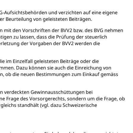
-Aufsichtsbehörden und verzichten auf eine eigene
gesmutter, Freiwilliges Kindergarten Jahr
 Beurteilung von geleisteten Beiträgen.
erung
Kindergarten & Basisstufe
n mit den Vorschriften der BVV2 bzw. des BVG nehmen
gen zu lassen, dass die Prüfung der steuerlich
rletzung der Vorgaben der BVV2 werden die
e im Einzelfall geleisteten Beiträge oder die
mentenorganisation, parallele Einfuhr, regionale
immen. Dazu können sie auch die Einreichung von
artell, Cassis-deDijon-Prinzip
n, ob die neuen Bestimmungen zum Einkauf gemäss
igen verdeckten Gewinnausschüttungen bei
ung, Krankenkasse
ne Frage des Vorsorgerechts, sondern um die Frage, ob
leichs standhält (vgl. dazu Schweizerische
)
allversicherung
eit