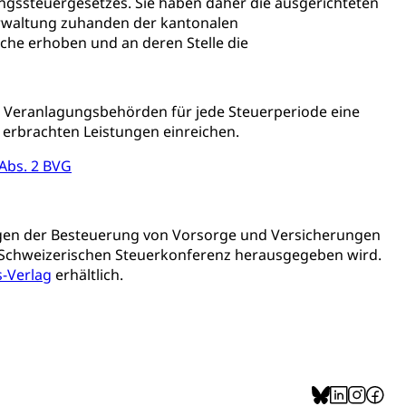
ssteuergesetzes. Sie haben daher die ausgerichteten
erwaltung zuhanden der kantonalen
ion, Tabakprävention, Primärprävention,
he erhoben und an deren Stelle die
ndheitsförderung
Prävention (Polizei)
n Veranlagungsbehörden für jede Steuerperiode eine
icherung, Krankenversicherung, Unfallversicherung,
erbrachten Leistungen einreichen.
 Abs. 2 BVG
(WAS Luzern)
Existenzsicherung - Sozialhilfe
sicherung (WAS Luzern)
gigkeit, Suchtkrankheit, Drogenabhängige,
gen der Besteuerung von Vorsorge und Versicherungen
r Schweizerischen Steuerkonferenz herausgegeben wird.
-Verlag
erhältlich.
ientendossier
Pensionskasse, erste Säule, zweite Säule, dritte Säule,
rung