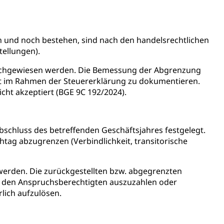
h)
n und noch bestehen, sind nach den handelsrechtlichen
tellungen).
 und Jugendliche (WAS Luzern)
nachgewiesen werden. Die Bemessung der Abgrenzung
ist im Rahmen der Steuererklärung zu dokumentieren.
ht akzeptiert (BGE 9C 192/2024).
reuung von Angehörigen (WAS Luzern)
bschluss des betreffenden Geschäftsjahres festgelegt.
htag abzugrenzen (Verbindlichkeit, transitorische
tanlagen
werden. Die zurückgestellten bzw. abgegrenzten
erung
Jugend+Sport
Freiwilliger Schulsport
e den Anspruchsberechtigten auszuzahlen oder
, Jagd, Fischerei, Viehzucht
rlich aufzulösen.
ere
Halten von Wildtieren
Haltung Heimtiere