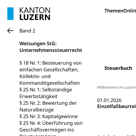
Zivilstand
Themen
Onlin
Geburt, Heirat, E
Zivilstandsw
Adoption
Band 2
Adoptivkind, Ado
Weisungen StG:
Adoption
Aufenthaltsbe
Unternehmenssteuerrecht
Niederlassungsb
§ 18 Nr. 1: Besteuerung von
Steuerbuch
einfachen Gesellschaften,
Amt für Migr
Ausweise und
Kollektiv- und
Reisepass, Ident
Kommanditgesellschaften
Willkommen im Luzern
§ 25 Nr. 1: Selbständige
Jagdausweis,
Einbürgerung
Erwerbstätigkeit
01.01.2026
§ 25 Nr. 2: Bewertung der
Reisepass, Id
Nationalität, St
Einzelfallbeurt
Naturalbezüge
Einbürgerungsv
§ 25 Nr. 3: Kapitalgewinne
§ 25 Nr. 4: Überführung von
Einbürgerun
Geburt
Geschäftsvermögen ins
Geburtsurkunde,