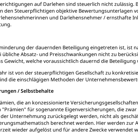
digung, Testament, Erbrecht, Erbschaft, Todesschein, Todesanzeige
richtigungen auf Darlehen sind steuerlich nicht zulässig. 
on den Steuerpflichtigen objektive Bewertungsunterlagen 
desbescheinigung
arlehensnehmerinnen und Darlehensnehmer / ernsthafte In
tung.
inderung der dauernden Beteiligung eingetreten ist, ist 
i übliche Absatz- und Preisschwankungen nicht zu berücksic
ienst, Militärdienstpflicht, Wehrpflicht, Berufssoldat, Militärdiens
tz, Wehrpflichtersatzabgabe
s Gewicht, welche voraussichtlich dauernd die Beteiligung
ahr ist von der steuerpflichtigen Gesellschaft zu konkretisi
weizer Armee
Erwerbsausfallentschädigung (WAS Luzer
schutz
 sind die einschlägigen Methoden der Unternehmensbewe
tz, Katastrophenhilfe, Polizei, Feuerwehr, Gesundheitswesen, tec
rungen / Selbstbehalte
Führungsstab
mien, die an konzessionierte Versicherungsgesellschaften
 Sicherheit, öffentliche Ordnung
"Prämien" für sogenannte Eigenversicherungen, die zwar 
n der Unternehmung zurückgelegt werden, nicht als geschä
herungsmathematisch berechnet werden. Hier werden zur A
derzeit wieder aufgelöst und für andere Zwecke verwendet 
Vorrat