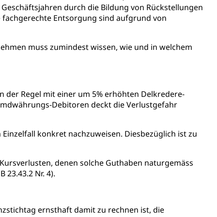
 Geschäftsjahren durch die Bildung von Rückstellungen
e fachgerechte Entsorgung sind aufgrund von
ernehmen muss zumindest wissen, wie und in welchem
Energiequelle, Windenergie, Wasserkraft, Sonnenenergie,
 der Regel mit einer um 5% erhöhten Delkredere-
remdwährungs-Debitoren deckt die Verlustgefahr
inzelfall konkret nachzuweisen. Diesbezüglich ist zu
 Kursverlusten, denen solche Guthaben naturgemäss
fekt
 23.43.2 Nr. 4).
zstichtag ernsthaft damit zu rechnen ist, die