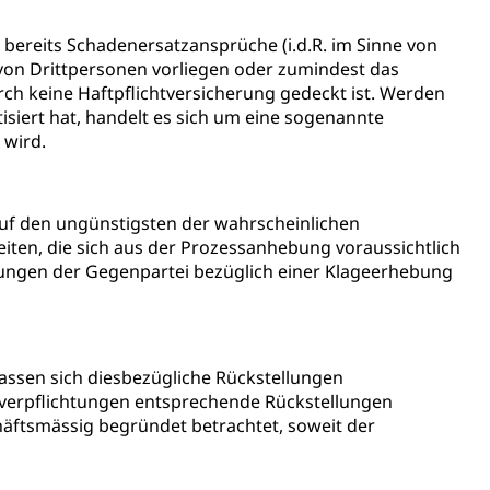
ereits Schadenersatzansprüche (i.d.R. im Sinne von
 von Drittpersonen vorliegen oder zumindest das
ch keine Haftpflichtversicherung gedeckt ist. Werden
iert hat, handelt es sich um eine sogenannte
Konkursämter
t wird.
sche Parteien, Grundfreiheiten, Pluralismus
auf den ungünstigsten der wahrscheinlichen
iten, die sich aus der Prozessanhebung voraussichtlich
 Vermögenssteuer, Verrechnungssteuer, Quellensteuer,
hungen der Gegenpartei bezüglich einer Klageerhebung
, Kirchensteuer, Gewerbesteuer, Vergnügungssteuer,
- und Kapitalsteuer
lassen sich diesbezügliche Rückstellungen
ion
nverpflichtungen entsprechende Rückstellungen
chäftsmässig begründet betrachtet, soweit der
ehrsamt
Beschwerdestelle Spitäler