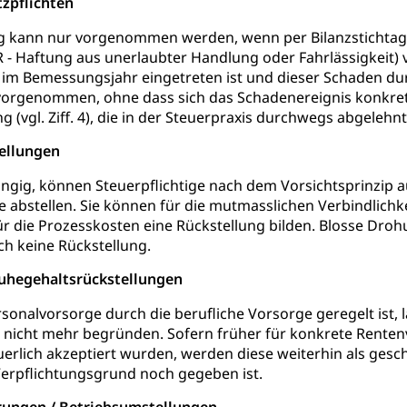
tzpflichten
behörde Gleichstellung
rechtspflege, Gerichtsverfahren
g kann nur vorgenommen werden, wenn per Bilanzstichtag b
hte: Aufgaben und Verfahren
Kosten im Zivilprozess
nd Konkurs
R - Haftung aus unerlaubter Handlung oder Fahrlässigkeit)
den, Zahlungsunfähigkeit, Pfändung
im Bemessungsjahr eingetreten ist und dieser Schaden dur
orgenommen, ohne dass sich das Schadenereignis konkretis
ezi.lu.ch)
Betreibungsämter
Betreibungsverfahren
 (vgl. Ziff. 4), die in der Steuerpraxis durchwegs abgelehn
 Stimm- und Wahlrecht, Stimmrecht, Abstimmungen, Wahlen, politi
tellungen
ngig, können Steuerpflichtige nach dem Vorsichtsprinzip 
uern
abstellen. Sie können für die mutmasslichen Verbindlichke
, Einkommenssteuer, Kopfsteuer, Personalsteuer, Haushaltssteuer,
r die Prozesskosten eine Rückstellung bilden. Blosse Dro
nsteuer, Liegenschaftssteuer, Handänderungssteuer, Grundsteuer
ch keine Rückstellung.
euer, Verkehrssteuer, Erbschaftssteuer, Schenkungssteuer, Gewinn
Ruhegehaltsrückstellungen
ststelle)
n
onalvorsorge durch die berufliche Vorsorge geregelt ist, 
ittlungsstelle, Schlichtungsstelle, Vermittlung, Schlichtung, Mediat
 nicht mehr begründen. Sofern früher für konkrete Rente
uerlich akzeptiert wurden, werden diese weiterhin als ges
Beschwerden (Volksschulen)
Beschwerde Strassenverk
erpflichtungsgrund noch gegeben ist.
stelle SEG
, Fremdenfeindlichkeit, Gleichberechtigung