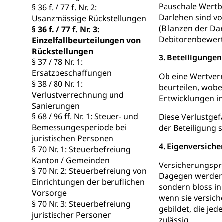
Hunde
Bestattung, Beer
Pauschale Wertbe
§ 36 f. / 77 f. Nr. 2:
Darlehen sind v
Usanzmässige Rückstellungen
Ärztliche To
(Bilanzen der D
§ 36 f. / 77 f. Nr. 3:
Debitorenbewer
Einzelfallbeurteilungen von
Sicherheit
Rückstellungen
3. Beteiligungen
§ 37 / 78 Nr. 1:
Armee
Ersatzbeschaffungen
Ob eine Wertverm
§ 38 / 80 Nr. 1:
beurteilen, wobe
Militär, Militärd
Verlustverrechnung und
Wehrpflichtersa
Entwicklungen in
Sanierungen
§ 68 / 96 ff. Nr. 1: Steuer- und
Diese Verlustgef
Militär
Sch
Bevölkerungs
Bemessungesperiode bei
der Beteiligung
Katastrophenschu
juristischen Personen
4. Eigenversiche
§ 70 Nr. 1: Steuerbefreiung
Kantonaler 
Polizei
Kanton / Gemeinden
Versicherungsprä
§ 70 Nr. 2: Steuerbefreiung von
Ordnungskräfte,
Dagegen werden 
Einrichtungen der beruflichen
sondern bloss i
Vorsorge
Polizei
Versorgung
wenn sie versic
§ 70 Nr. 3: Steuerbefreiung
gebildet, die je
Vorratshaltung, 
juristischer Personen
zulässig.