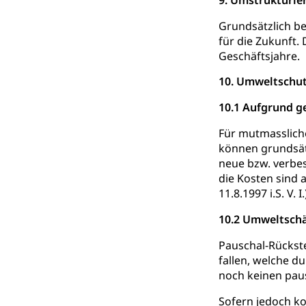
9. Umstrukturie
Anlaufstelle 
Strafregister 
Grundsätzlich be
Strafrecht, Stra
für die Zukunft
Geschäftsjahre.
Strafverfahr
Vormundschaf
10. Umweltsch
Vormund, Amtsv
10.1 Aufgrund g
Kindes- und
Für mutmasslic
können grundsätz
Umwelt und Ba
neue bzw. verbes
die Kosten sind 
Abfall
11.8.1997 i.S. V. I.
Abfallentsorgun
10.2 Umweltschä
Abfall und E
Boden, Natur 
Pauschal-Rückst
fallen, welche d
Bodenschutz, La
noch keinen paus
Natur (Diens
Chemie und Gi
Sofern jedoch ko