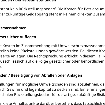
rungen / Betriebsumstellungen
Schutz vor Diskriminierung (fabia)
Schutz vor Diskrimin
und Strafverfahren
steht kein Rückstellungsbedarf. Die Kosten für Betriebsu
frechtspflege, Gerichtsverfahren, Strafregistereintrag, Strafregiste
. Der zukünftige Geldabgang steht in keinem direkten Zus
en Staatsanwaltschaft
Strafregisterauszug bestellen (EJ
t
utzmassnahmen
ormund, Mündel, Vormundschaftsbehörde, Kindesschutz, Jugend
esetzlicher Auflagen
 Erwachsenenschutz KESB
Kindes- und Erwachsenenschu
he Kosten im Zusammenhang mit Umweltschutzmassnahmen
lich keine Rückstellungen gewährt werden. Bei diesen Koste
uen
serte Anlagen. Die Rechtsprechung erblickt in diesem Fall
ausschliesslich auf die Folge gesetzlicher oder behördlich
).
g, Kehrichtabfuhr, Müllabfuhr
den / Beseitigung von Abfällen oder Anlagen
ntsorgung
Gemeindeverbände für Abfallentsorgung
und Landschaft
ellungen für mögliche Umweltschäden sind abzulehnen, da 
urch Gewinn und Eigenkapital zu decken sind. Ein einmalig
ndschaftsschutz, Gewässerschutz, Naturschutz, Umweltschutz
chalen Rückstellungsbedarf für derartige, zukünftige Risik
tstelle Landwirtschaft und Wald)
Natur- und Lanschafts
fte
nkrete Anhaltspunkte darüber bestehen, dass tatsächlich 