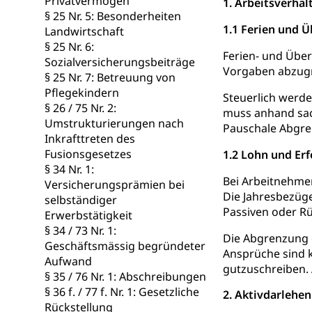
Privatvermögen
1. Arbeitsverhäl
§ 25 Nr. 5: Besonderheiten
Familienzula
Kinder und Ju
1.1 Ferien und Ü
Landwirtschaft
§ 25 Nr. 6:
Mündigkeit, Kin
Ferien- und Über
Sozialversicherungsbeiträge
Vorgaben abzugre
§ 25 Nr. 7: Betreuung von
Kinder- und 
Pflege / Pfleg
Pflegekindern
Steuerlich werd
Hauspflege, spit
§ 26 / 75 Nr. 2:
muss anhand sach
Umstrukturierungen nach
Pauschale Abgren
Betreuende 
Religion
Inkrafttreten des
Fusionsgesetzes
1.2 Lohn und Erf
Kirche, Gottesdi
§ 34 Nr. 1:
Bei Arbeitnehmer
Versicherungsprämien bei
Religionsviel
Sport
Die Jahresbezüge
selbständiger
Freizeitaktivitä
Passiven oder Rü
Erwerbstätigkeit
§ 34 / 73 Nr. 1:
Die Abgrenzung 
Olympiateam
Tiere
Geschäftsmässig begründeter
Ansprüche sind 
Aufwand
Sportförder
Haustiere, Heimt
gutzuschreiben. 
§ 35 / 76 Nr. 1: Abschreibungen
§ 36 f. / 77 f. Nr. 1: Gesetzliche
Tierschutz
2. Aktivdarlehen
Todesfall
Rückstellung