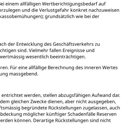
, Zivilstandsamt, Erben, Erbenliste
Bei einem allfälligen Wertberichtigungsbedarf auf
vorzulegen und die Verlustgefahr konkret nachzuweisen
kassobemühungen); grundsätzlich wie bei der
nach der Entwicklung des Geschäftsverkehrs zu
htigen sind. Vielmehr fallen Ereignisse und
tverweigerer, Dienstverweigerer, Militärdienstverweigerung,
 wertmässig wesentlich beeinträchtigen.
eren. Für eine allfällige Berechnung des inneren Wertes
n)
rtung massgebend.
hnische Betriebe, Alarmierung, Sirenentest
 entrichtet werden, stellen abzugsfähigen Aufwand dar.
dem gleichen Zwecke dienen, aber nicht ausgegeben,
ftsmässig begründete Rückstellungen zugelassen, auch
bdeckung möglicher künftiger Schadenfälle Reserven
werden können. Derartige Rückstellungen sind nicht