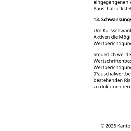
eingegangenen Ve
Raumdatenp
Pauschalrückste
13. Schwankungs
Um Kursschwanku
Aktiven die Mögl
Wertberichtigung
Steuerlich werd
Wertschriftenbes
Wertberichtigung
(Pauschalwertber
bestehenden Ris
zu dokumentiere
© 2026 Kanto