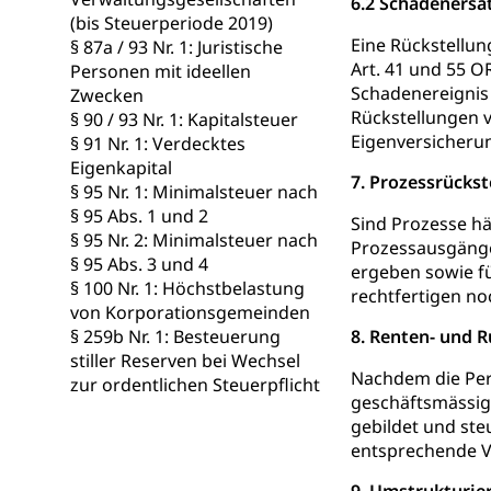
6.2 Schadenersa
Schlichtungs
Zivilrecht, Zivil
(bis Steuerperiode 2019)
Eine Rückstellun
§ 87a / 93 Nr. 1: Juristische
Bezirksgeric
Betreibung u
Art. 41 und 55 O
Personen mit ideellen
Bankrott, Schul
Schadenereignis 
Zwecken
Rückstellungen v
§ 90 / 93 Nr. 1: Kapitalsteuer
Schulden (gru
Demokratie
Eigenversicherung
§ 91 Nr. 1: Verdecktes
Eigenkapital
Regierungsform,
7. Prozessrücks
§ 95 Nr. 1: Minimalsteuer nach
§ 95 Abs. 1 und 2
Volksrechte
Sind Prozesse hä
Kantonale Ste
§ 95 Nr. 2: Minimalsteuer nach
Prozessausgänge 
Finanzausgleich
§ 95 Abs. 3 und 4
ergeben sowie fü
Grundstückgewin
§ 100 Nr. 1: Höchstbelastung
rechtfertigen no
Reklameplakatst
von Korporationsgemeinden
§ 259b Nr. 1: Besteuerung
8. Renten- und 
Steuern (Dien
Ombudsstelle
stiller Reserven bei Wechsel
Nachdem die Pers
zur ordentlichen Steuerpflicht
Vermittler, Verm
geschäftsmässig
gebildet und ste
Umgang mit 
Rassismus
entsprechende V
Schlichtungs
Diskriminierung