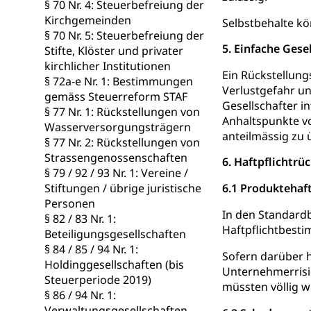
§ 70 Nr. 4: Steuerbefreiung der
Wasserverso
Waffen
Kirchgemeinden
Selbstbehalte kö
§ 70 Nr. 5: Steuerbefreiung der
Waffenerwerbssc
5. Einfache Gese
Stifte, Klöster und privater
kirchlicher Institutionen
Waffen, Spre
Zivildienst
Ein Rückstellung
§ 72a-e Nr. 1: Bestimmungen
Verlustgefahr un
Militärdienst
gemäss Steuerreform STAF
Gesellschafter i
§ 77 Nr. 1: Rückstellungen von
Anhaltspunkte vo
Bundesamt fü
Zivilschutz
Wasserversorgungsträgern
anteilmässig zu 
§ 77 Nr. 2: Rückstellungen von
Schutzdienstpfl
Strassengenossenschaften
6. Haftpflichtrü
§ 79 / 92 / 93 Nr. 1: Vereine /
Zivilschutz
Stiftungen / übrige juristische
6.1 Produktehaft
Personen
Staat und Recht
In den Standardb
§ 82 / 83 Nr. 1:
Haftpflichtbest
Beteiligungsgesellschaften
Gleichstellun
§ 84 / 85 / 94 Nr. 1:
Sofern darüber h
Diskriminierung
Holdinggesellschaften (bis
Unternehmerrisik
Steuerperiode 2019)
müssten völlig wi
Gleichstellu
Zivilverfahren
§ 86 / 94 Nr. 1:
Verwaltungsgesellschaften