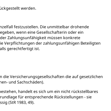
ückgestellt werden.
ng
zelfall festzustellen. Die unmittelbar drohende
gegeben, wenn eine Gesellschafterin oder ein
h der Zahlungsunfähigkeit müssen konkrete
die Verpflichtungen der zahlungsunfähigen Beteiligten
uzern)
ls gerechtfertigt ist.
 die Versicherungsgesellschaften die auf gesetzlichen
nen- und Sachschäden).
bestehen, handelt es sich um ein nicht rückstellbares
grundlage für entsprechende Rückstellungen - sie
sig (StR 1983, 49).
 Menschen mit Behinderungen