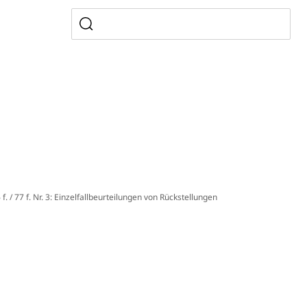
ewalt, elterliche Sorge
 f. / 77 f. Nr. 3: Einzelfallbeurteilungen von Rückstellungen
n, Sprengstoffe und Pyrotechnik
rzeugausweis)
Namensänderungen
rgerrechts, Verlust des Bürgerrechts,