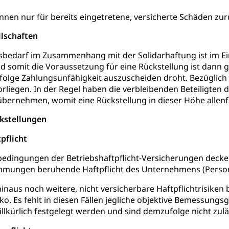
rgung
nnen nur für bereits eingetretene, versicherte Schäden zur
hein, Waffenschein, Waffenbüro, Waffentragen, Selbstverteidigu
llschaften
ngstoffe und Pyrotechnik
sbedarf im Zusammenhang mit der Solidarhaftung ist im Ein
d somit die Voraussetzung für eine Rückstellung ist dann 
nfolge Zahlungsunfähigkeit auszuscheiden droht. Bezüglic
rliegen. In der Regel haben die verbleibenden Beteiligten 
r Zivildienst ZIVI
Erwerbsausfallentschädigung (WAS L
übernehmen, womit eine Rückstellung in dieser Höhe allenfal
icht, Schutzraum, Schutzraumbaupflicht
ckstellungen
pflicht
edingungen der Betriebshaftpflicht-Versicherungen decken
immungen beruhende Haftpflicht des Unternehmens (Perso
g von Frau und Mann
inaus noch weitere, nicht versicherbare Haftpflichtrisiken 
, Gleichstellungsbüro, Mobbing
o. Es fehlt in diesen Fällen jegliche objektive Bemessungs
llkürlich festgelegt werden und sind demzufolge nicht zuläs
ng aller Geschlechter und Lebensformen
Gleichstellung