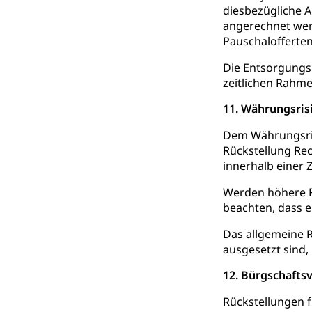
Giftabfälle, Giftm
diesbezügliche A
angerechnet werd
Sonderabfäll
Eigentum
Pauschalofferte
Liegenschaft, I
Die Entsorgungsp
zeitlichen Rahm
ÖREB-Katast
Energie
11. Währungsris
Strom, Energiev
fossile Energie,
Dem Währungsris
Rückstellung Re
Energiefachs
Grundbuch
innerhalb einer 
Grundbucheintr
Werden höhere Rü
beachten, dass e
Grundbuch
Luft und Klim
Das allgemeine 
Luftreinhaltung
ausgesetzt sind, 
Atmosphäre, 
Raumplanung
12. Bürgschafts
Raumplan, Nutz
Rückstellungen f