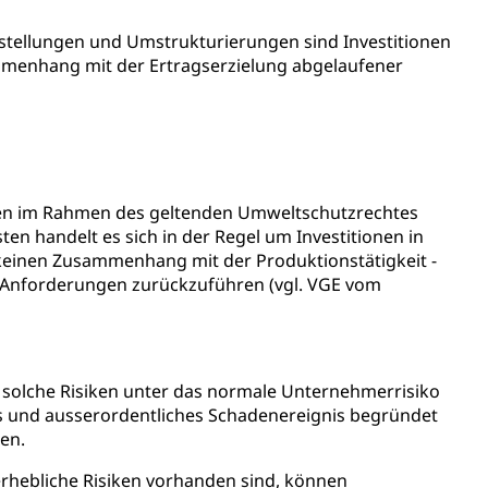
ierung
mstellungen und Umstrukturierungen sind Investitionen
rauszug, Kriminalität
ammenhang mit der Ertragserzielung abgelaufener
PD)
schutz
tzbehörden im Kanton Luzern
 im Rahmen des geltenden Umweltschutzrechtes
n handelt es sich in der Regel um Investitionen in
 keinen Zusammenhang mit der Produktionstätigkeit -
er Anforderungen zurückzuführen (vgl. VGE vom
solche Risiken unter das normale Unternehmerrisiko
es und ausserordentliches Schadenereignis begründet
en.
schutz (GEO-Portal rawi)
Boden
erhebliche Risiken vorhanden sind, können