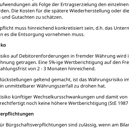
üll, Schadstoffe, Giftstoffe, Störfall
ufwendungen als Folge der Ertragserzielung den einzelnen
en. Die Kosten für die spätere Wiederherstellung oder di
e und Gifte (Umweltberatung Luzern)
n und Gutachten zu schätzen.
mmobilie, Grundstück
flicht muss hinreichend konkretisiert sein, d.h. das Unt
en es die Entsorgung vornehmen muss.
er
Grundeigentümerabfrage
iko
ersorgung, Stromversorgung, Energieverbrauch, Stromverbrauch, 
 erneuerbare Energie, Biomasse
iko auf Debitorenforderungen in fremder Währung wird in
chnung getragen. Eine 5%-ige Wertberichtigung auf den F
tellenkonferenz Zentralschweiz
Zahlungsfrist von 2 - 3 Monaten hinreichend.
ag, Grundbuchamt, Grundeigentum, Grundstück
ckstellungen geltend gemacht, ist das Währungsrisiko im E
in unmittelbarer Währungszerfall zu drohen hat.
Grundbuchplan mit Eigentümerabfrage (Geoportal)
a
Risiko künftiger Wechselkursschwankungen und damit von
, Luftverschmutzung, Klimaschutz, Klimaveränderung, Treibhausef
rechtfertigt noch keine höhere Wertberichtigung (StE 1987 B
Luft, Klima (Geoportal)
Klima
verpflichtungen
ungsplan
ür Bürgschaftsverpflichtungen sind zulässig, wenn am Bilan