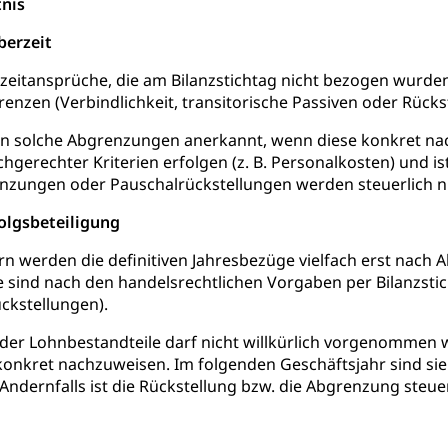
tnis
gen (WAS Luzern)
Schwangerschaft / Geburt (gruezi.lu.c
gendliche
berzeit
desschutz, Jugendschutz
zeitansprüche, die am Bilanzstichtag nicht bezogen wurde
nzen (Verbindlichkeit, transitorische Passiven oder Rücks
Jugendförderung
Psychische Gesundheit
IV für Kinder
eheim
en solche Abgrenzungen anerkannt, wenn diese konkret 
alexterne Pflege, Spitex
gerechter Kriterien erfolgen (z. B. Personalkosten) und 
zungen oder Pauschalrückstellungen werden steuerlich nic
Angehörige
Pflegeheimliste und freie Pflegeplätze
Bet
olgsbeteiligung
enst, Seelsorge, Religionsgemeinschaft
n werden die definitiven Jahresbezüge vielfach erst nach A
falt Im Kanton Luzern (unilu)
Religion (gruezi.lu.ch)
 sind nach den handelsrechtlichen Vorgaben per Bilanzstic
ten, Schulsport, Spitzensport, Breitensport, Jugend und Sport, Spor
ckstellungen).
der Lohnbestandteile darf nicht willkürlich vorgenommen 
 Kanton Luzern
Offene Sporthallen
Gesundheitsförd
konkret nachzuweisen. Im folgenden Geschäftsjahr sind si
ung
iere, Wildtiere, Veterinärmedizin, Tiermedizin, Tierarzt, Tierschutz
Andernfalls ist die Rückstellung bzw. die Abgrenzung steue
Hobbytierhaltung und Bienen
Veterinärdienst
Wildti