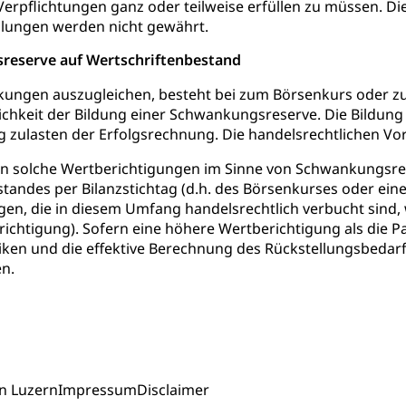
rpflichtungen ganz oder teilweise erfüllen zu müssen. Die 
ool
Richtplanung Kanton Luzern (ARE)
Raum und Wirts
llungen werden nicht gewährt.
reserve auf Wertschriftenbestand
ngen auszugleichen, besteht bei zum Börsenkurs oder z
ichkeit der Bildung einer Schwankungsreserve. Die Bildun
 zulasten der Erfolgsrechnung. Die handelsrechtlichen Vo
en solche Wertberichtigungen im Sinne von Schwankungsr
tandes per Bilanzstichtag (d.h. des Börsenkurses oder ein
en, die in diesem Umfang handelsrechtlich verbucht sind,
ichtigung). Sofern eine höhere Wertberichtigung als die P
iken und die effektive Berechnung des Rückstellungsbeda
n.
n Luzern
Impressum
Disclaimer