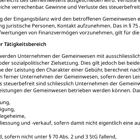
 Bereichs des Gemeinwesens ausgeschieden wird. Verluste 
he, Partnerschaft, Tod, Zivilstandsamt, Zivilstandsregiste
iche verrechenbar. Gewinne und Verluste des steuerbefreit
esen
ng der Eingangsbilanz wird den betroffenen Gemeinwesen e
ng juristische Personen, Kontakt aufzunehmen. Das in § 75 
ptiveltern, Adoptionsvermittlung, Adoptionsverfahren, elterliche G
wertungen von Finanzvermögen vorzunehmen, gilt für die S
willigungen
er Tätigkeitsbereich
ewilligung, Aufenthalt, Niederlassung, Wohnsitz
 werden Unternehmen der Gemeinwesen mit ausschliesslic
 oder sozialpolitischer Zielsetzung. Dies gilt jedoch bei beid
ation
 Bescheinigungen
 der Leistung den Charakter einer Gebühr, berechnet nach
itätskarte, Visum, Geburtsurkunde
n ferner Unternehmen der Gemeinwesen, sofern deren Le
s steuerbefreit sind schliesslich Unternehmen der Gemein
 Fischereiausweis
Strafregisterauszug bestellen
Waffe
eistungen der Gemeinwesen betrieben werden können. Daru
entitätskarte
Strassenverkehrsamt (Führerausweis, Fah
aatsangehörigkeit, Staatsbürgerschaft, Bürgerrecht, Erwerb des Bü
gung,
erfahren
igung,
flegeheime,
gen
iessung und -verkauf, sofern damit nicht eigentlich eine a
 Geburtsschein, Geburtsanzeige
, sofern nicht unter § 70 Abs. 2 und 3 StG fallend,