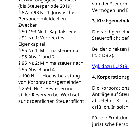
von der Steuerpf
(bis Steuerperiode 2019)
Ärztliche To
Vermögen und Ei
§ 87a / 93 Nr. 1: Juristische
Personen mit ideellen
Sicherheit
3. Kirchgemeind
Zwecken
§ 90 / 93 Nr. 1: Kapitalsteuer
Die Kirchgemeind
Armee
§ 91 Nr. 1: Verdecktes
Steuerpflicht bef
Militär, Militärd
Eigenkapital
Wehrpflichtersa
Bei der direkte
§ 95 Nr. 1: Minimalsteuer nach
lit. c DBG).
§ 95 Abs. 1 und 2
Militär
Sch
Bevölkerungs
§ 95 Nr. 2: Minimalsteuer nach
Vgl. dazu LU StB
§ 95 Abs. 3 und 4
Katastrophenschu
§ 100 Nr. 1: Höchstbelastung
4. Korporation
von Korporationsgemeinden
Kantonaler 
Polizei
Die Korporation
§ 259b Nr. 1: Besteuerung
Ordnungskräfte,
Anträge auf Steu
stiller Reserven bei Wechsel
abgelehnt. Korpo
zur ordentlichen Steuerpflicht
Polizei
Versorgung
erfüllen. In solc
Vorratshaltung, 
Für die Ermittlu
juristische Pers
Wasserverso
Waffen