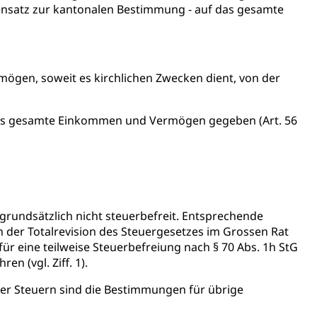
egensatz zur kantonalen Bestimmung - auf das gesamte
ögen, soweit es kirchlichen Zwecken dient, von der
tverweigerer, Dienstverweigerer, Militärdienstverweigerung,
r das gesamte Einkommen und Vermögen gegeben (Art. 56
n)
hnische Betriebe, Alarmierung, Sirenentest
undsätzlich nicht steuerbefreit. Entsprechende
der Totalrevision des Steuergesetzes im Grossen Rat
r eine teilweise Steuerbefreiung nach § 70 Abs. 1h StG
en (vgl. Ziff. 1).
der Steuern sind die Bestimmungen für übrige