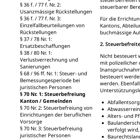
steuerbefreiten
Geburt, Heirat, E
§ 36 f. / 77 f. Nr. 2:
steuerbarer Bere
Usanzmässige Rückstellungen
Zivilstandsw
Adoption
§ 36 f. / 77 f. Nr. 3:
Für die Errichtu
Einzelfallbeurteilungen von
Kantons, Abteilu
Adoptivkind, Ado
Rückstellungen
buchmässige Auf
§ 37 / 78 Nr. 1:
Adoption
Aufenthaltsbe
2. Steuerbefreit
Ersatzbeschaffungen
Niederlassungsb
§ 38 / 80 Nr. 1:
Nicht besteuert
Verlustverrechnung und
mit polizeilicher
Amt für Migr
Ausweise und
Sanierungen
Inanspruchnahme
§ 68 / 96 ff. Nr. 1: Steuer- und
Reisepass, Ident
besteuert werde
Bemessungesperiode bei
werden. Ebenfall
juristischen Personen
Jagdausweis,
Einbürgerung
Unterstützungsl
§ 70 Nr. 1: Steuerbefreiung
Reisepass, Id
Nationalität, St
Kanton / Gemeinden
Abfallentsor
Einbürgerungsv
§ 70 Nr. 2: Steuerbefreiung von
Abwasserrein
Einrichtungen der beruflichen
Alters- und P
Einbürgerun
Geburt
Vorsorge
Baulanderschl
§ 70 Nr. 3: Steuerbefreiung
verfolgt wird,
Geburtsurkunde,
juristischer Personen
Baurechtsland