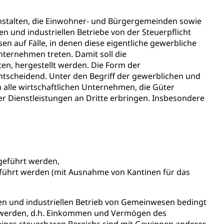
 Anstalten, die Einwohner- und Bürgergemeinden sowie
und industriellen Betriebe von der Steuerpflicht
n auf Fälle, in denen diese eigentliche gewerbliche
nternehmen treten. Damit soll die
en, hergestellt werden. Die Form der
tscheidend. Unter den Begriff der gewerblichen und
ch alle wirtschaftlichen Unternehmen, die Güter
er Dienstleistungen an Dritte erbringen. Insbesondere
sabgabe, Langsamverkehr, Transportmittel, Auto, Motorrad,
 geführt werden,
t
Verkehr und Infrastruktur vif
Kantonsstrassen
geführt werden (mit Ausnahme von Kantinen für das
en und industriellen Betrieb von Gemeinwesen bedingt
t werden, d.h. Einkommen und Vermögen des