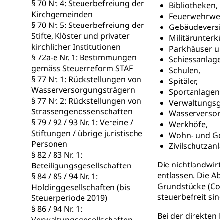
§ 70 Nr. 4: Steuerbefreiung der
Familienzula
Kinder und Ju
Bibliotheken,
Kirchgemeinden
Feuerwehrwe
Mündigkeit, Kin
§ 70 Nr. 5: Steuerbefreiung der
Gebäudeversi
Stifte, Klöster und privater
Militärunterk
Kinder- und 
Pflege / Pfleg
kirchlicher Institutionen
Parkhäuser u
§ 72a-e Nr. 1: Bestimmungen
Schiessanlag
Hauspflege, spit
gemäss Steuerreform STAF
Schulen,
§ 77 Nr. 1: Rückstellungen von
Betreuende 
Religion
Spitäler,
Wasserversorgungsträgern
Sportanlagen
Kirche, Gottesdi
§ 77 Nr. 2: Rückstellungen von
Verwaltungsg
Strassengenossenschaften
Wasserverso
Religionsviel
Sport
§ 79 / 92 / 93 Nr. 1: Vereine /
Werkhöfe,
Stiftungen / übrige juristische
Wohn- und Ges
Freizeitaktivitä
Personen
Zivilschutzan
§ 82 / 83 Nr. 1:
Olympiateam
Tiere
Die nichtlandwir
Beteiligungsgesellschaften
Sportförder
Haustiere, Heimt
entlassen. Die A
§ 84 / 85 / 94 Nr. 1:
Grundstücke (Co
Holdinggesellschaften (bis
Tierschutz
Todesfall
steuerbefreit sin
Steuerperiode 2019)
§ 86 / 94 Nr. 1:
Hunde
Bestattung, Beer
Bei der direkten
Verwaltungsgesellschaften