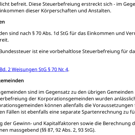
licht befreit. Diese Steuerbefreiung erstreckt sich - im G
desbescheinigung
nkommen dieser Körperschaften und Anstalten.
en
en sind nach § 70 Abs. 1d StG für das Einkommen und Verm
reit.
ienst, Militärdienstpflicht, Wehrpflicht, Berufssoldat, Militärdiens
tz, Wehrpflichtersatzabgabe
n Bundessteuer ist eine vorbehaltlose Steuerbefreiung fü
weizer Armee
Erwerbsausfallentschädigung (WAS Luzer
schutz
 Bd. 2 Weisungen StG § 70 Nr. 4
.
tz, Katastrophenhilfe, Polizei, Feuerwehr, Gesundheitswesen, tec
sgemeinden
Führungsstab
sgemeinden sind im Gegensatz zu den übrigen Gemeinden gr
 Sicherheit, öffentliche Ordnung
erbefreiung der Korporationsgemeinden wurden anlässlich 
rationsgemeinden können allenfalls die Voraussetzungen fü
hen Fällen ist ebenfalls eine separate Spartenrechnung zu führ
Vorrat
ng der Gewinn- und Kapitalfaktoren sowie die Berechnung 
onen massgebend (§§ 87, 92 Abs. 2, 93 StG).
rgung