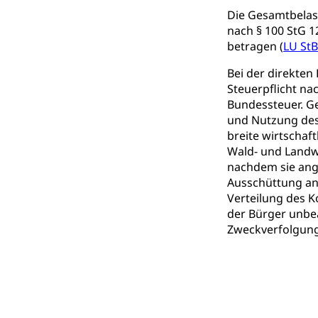
Die Gesamtbelas
Waffenerwerbssc
nach § 100 StG 
betragen (
LU StB
Waffen, Spre
Zivildienst
Bei der direkten
Militärdienst
Steuerpflicht na
Bundessteuer. Ge
Bundesamt fü
Zivilschutz
und Nutzung des
Schutzdienstpfl
breite wirtschaf
Wald- und Landw
Zivilschutz
nachdem sie ange
Ausschüttung an 
Staat und Recht
Verteilung des K
der Bürger unbeac
Gleichstellun
Zweckverfolgung
Diskriminierung
Gleichstellu
Zivilverfahren
Schlichtungs
Zivilrecht, Zivil