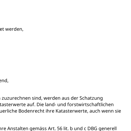
h)
 und Jugendliche (WAS Luzern)
et werden,
reuung von Angehörigen (WAS Luzern)
end,
tanlagen
erung
Jugend+Sport
Freiwilliger Schulsport
ch zuzurechnen sind, werden aus der Schatzung
, Jagd, Fischerei, Viehzucht
sterwerte auf. Die land- und forstwirtschaftlichen
erliche Bodenrecht ihre Katasterwerte, auch wenn sie
ere
Halten von Wildtieren
Haltung Heimtiere
, Zivilstandsamt, Erben, Erbenliste
e Anstalten gemäss Art. 56 lit. b und c DBG generell