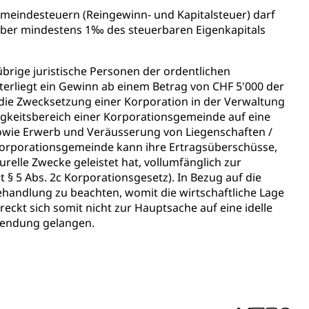
meindesteuern (Reingewinn- und Kapitalsteuer) darf
ng
aber mindestens 1‰ des steuerbaren Eigenkapitals
brige juristische Personen der ordentlichen
unterliegt ein Gewinn ab einem Betrag von CHF 5'000 der
 die Zwecksetzung einer Korporation in der Verwaltung
uzern)
gkeitsbereich einer Korporationsgemeinde auf eine
sowie Erwerb und Veräusserung von Liegenschaften /
 Korporationsgemeinde kann ihre Ertragsüberschüsse,
elle Zwecke geleistet hat, vollumfänglich zur
§ 5 Abs. 2c Korporationsgesetz). In Bezug auf die
ehandlung zu beachten, womit die wirtschaftliche Lage
reckt sich somit nicht zur Hauptsache auf eine idelle
wendung gelangen.
 Menschen mit Behinderungen