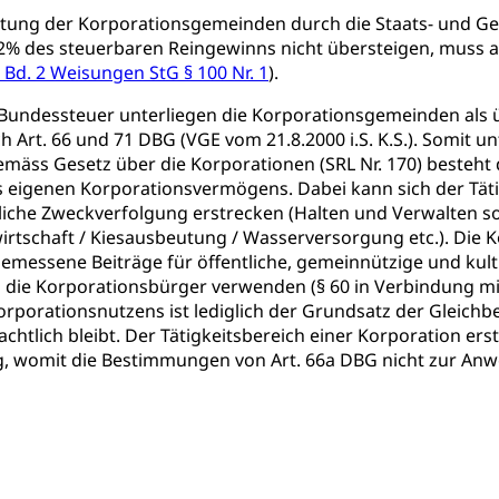
tung der Korporationsgemeinden durch die Staats- und Ge
hein, Waffenschein, Waffenbüro, Waffentragen, Selbstverteidigu
12% des steuerbaren Reingewinns nicht übersteigen, muss 
 Bd. 2 Weisungen StG § 100 Nr. 1
).
ngstoffe und Pyrotechnik
 Bundessteuer unterliegen die Korporationsgemeinden als ü
ch Art. 66 und 71 DBG (VGE vom 21.8.2000 i.S. K.S.). Somit 
mäss Gesetz über die Korporationen (SRL Nr. 170) besteht
r Zivildienst ZIVI
Erwerbsausfallentschädigung (WAS L
 eigenen Korporationsvermögens. Dabei kann sich der Täti
icht, Schutzraum, Schutzraumbaupflicht
tliche Zweckverfolgung erstrecken (Halten und Verwalten 
irtschaft / Kiesausbeutung / Wasserversorgung etc.). Die
messene Beiträge für öffentliche, gemeinnützige und kultur
die Korporationsbürger verwenden (§ 60 in Verbindung mit 
orporationsnutzens ist lediglich der Grundsatz der Gleichb
htlich bleibt. Der Tätigkeitsbereich einer Korporation erst
g von Frau und Mann
, womit die Bestimmungen von Art. 66a DBG nicht zur An
, Gleichstellungsbüro, Mobbing
ng aller Geschlechter und Lebensformen
Gleichstellung
behörde Gleichstellung
rechtspflege, Gerichtsverfahren