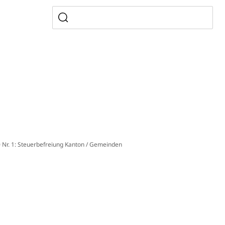
AHV-Altersrente (WAS Luzern)
Behinderung, Erwerbsunfähigkeit, Behinderte
Denkmalpflege
0 Nr. 1: Steuerbefreiung Kanton / Gemeinden
ulturelles Erbe, Nachwuchsförderung, Vermittlung, Selektive
, Recherche, Bildende Kunst, Angewandte Kunst,
örderfonds, Werkankäufe, Kunstankäufe, Kunst und Bau,
alschweizer Filmförderung