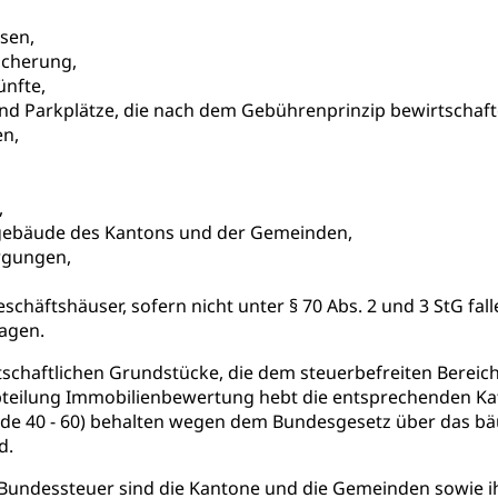
gen (WAS Luzern)
Schwangerschaft / Geburt (gruezi.lu.c
gendliche
sen,
desschutz, Jugendschutz
cherung,
ünfte,
Jugendförderung
Psychische Gesundheit
IV für Kinder
eheim
nd Parkplätze, die nach dem Gebührenprinzip bewirtschaft
en,
alexterne Pflege, Spitex
Angehörige
Pflegeheimliste und freie Pflegeplätze
Bet
,
enst, Seelsorge, Religionsgemeinschaft
ebäude des Kantons und der Gemeinden,
rgungen,
falt Im Kanton Luzern (unilu)
Religion (gruezi.lu.ch)
chäftshäuser, sofern nicht unter § 70 Abs. 2 und 3 StG fall
ten, Schulsport, Spitzensport, Breitensport, Jugend und Sport, Spor
lagen.
 Kanton Luzern
Offene Sporthallen
Gesundheitsförd
tschaftlichen Grundstücke, die dem steuerbefreiten Berei
ung
iere, Wildtiere, Veterinärmedizin, Tiermedizin, Tierarzt, Tierschutz
bteilung Immobilienbewertung hebt die entsprechenden Kata
de 40 - 60) behalten wegen dem Bundesgesetz über das bäu
Hobbytierhaltung und Bienen
Veterinärdienst
Wildti
d.
digung, Testament, Erbrecht, Erbschaft, Todesschein, Todesanzeige
 Bundessteuer sind die Kantone und die Gemeinden sowie ihr