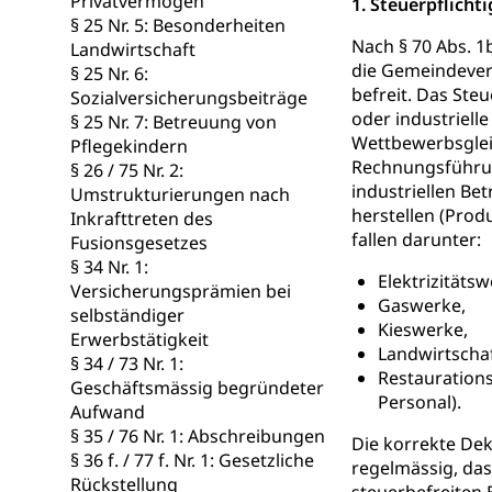
Privatvermögen
1. Steuerpflicht
§ 25 Nr. 5: Besonderheiten
Mobilität
Nach § 70 Abs. 1
Landwirtschaft
die Gemeindeverb
§ 25 Nr. 6:
Schiene und öf
befreit. Das Ste
Sozialversicherungsbeiträge
oder industriell
§ 25 Nr. 7: Betreuung von
Schienenverkehr,
Wettbewerbsgleic
Pflegekindern
Rechnungsführun
§ 26 / 75 Nr. 2:
Verkehrsver
Schifffahrt
industriellen Bet
Umstrukturierungen nach
herstellen (Prod
Schiffsverkehr, B
Inkrafttreten des
fallen darunter:
Fusionsgesetzes
Schifffahrt 
Strasse
§ 34 Nr. 1:
Elektrizitätsw
Versicherungsprämien bei
Autoverkehr, La
Gaswerke,
selbständiger
Individualverkeh
Kieswerke,
Erwerbstätigkeit
Landwirtschaf
§ 34 / 73 Nr. 1:
zentras (Bet
Restaurations
Geschäftsmässig begründeter
Personal).
Aufwand
Persönliches
§ 35 / 76 Nr. 1: Abschreibungen
Die korrekte De
§ 36 f. / 77 f. Nr. 1: Gesetzliche
regelmässig, da
Zivilstand
Rückstellung