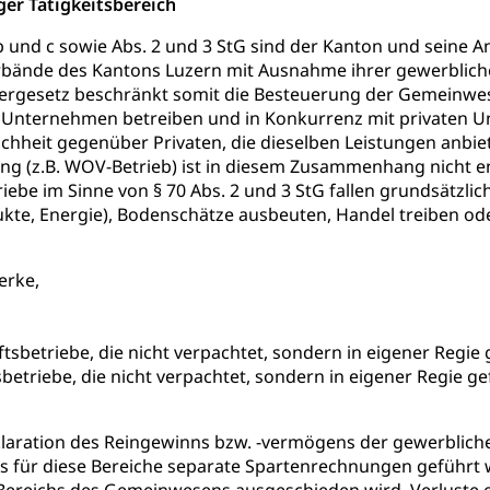
iger Tätigkeitsbereich
b und c sowie Abs. 2 und 3 StG sind der Kanton und seine
ände des Kantons Luzern mit Ausnahme ihrer gewerblichen 
fentlicher Verkehr
uergesetz beschränkt somit die Besteuerung der Gemeinwese
e Unternehmen betreiben und in Konkurrenz mit privaten U
 Zugverkehr, Bahnverkehr, Transportmittel, öffentlicher Verkehr
hheit gegenüber Privaten, die dieselben Leistungen anbiet
g (z.B. WOV-Betrieb) ist in diesem Zusammenhang nicht en
bund Luzern VVL
Öffentlicher Verkehr Luzern Mobil
riebe im Sinne von § 70 Abs. 2 und 3 StG fallen grundsätzli
ukte, Energie), Bodenschätze ausbeuten, Handel treiben od
innenschifffahrt, Seeschifffahrt, Flussschifffahrt
(Strassenverkehrsamt)
erke,
stwagenverkehr, Schwerverkehr, leistungsabhängige Schwerverkehr
r
tsbetriebe, die nicht verpachtet, sondern in eigener Regie
rieb und Unterhalt LU, OW, NW, ZG)
Strassenverkehrsam
betriebe, die nicht verpachtet, sondern in eigener Regie 
klaration des Reingewinns bzw. -vermögens der gewerblich
ss für diese Bereiche separate Spartenrechnungen geführ