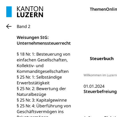
Informations
Körperbehinderu
Themen
Onlin
IV-Leistunge
Inklusion im
Band 2
Kultur und Medi
Weisungen StG:
Archive und B
Unternehmenssteuerrecht
Bücher, Bundesa
§ 18 Nr. 1: Besteuerung von
Steuerbuch
einfachen Gesellschaften,
Staatsarchiv
Kulturelle Ein
Kollektiv- und
Museen, Theater
Kommanditgesellschaften
Willkommen im Luzern
§ 25 Nr. 1: Selbständige
Dienststelle 
Kulturförderu
Erwerbstätigkeit
01.01.2024
§ 25 Nr. 2: Bewertung der
Kulturpolitik, S
Steuerbefreiung
Naturalbezüge
Förderung, Kult
Theater/Tanz, M
§ 25 Nr. 3: Kapitalgewinne
Schule und Kultu
§ 25 Nr. 4: Überführung von
Geschäftsvermögen ins
Kulturförder