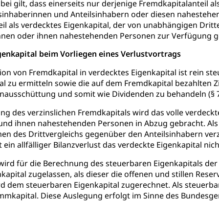
 gilt, dass einerseits nur derjenige Fremdkapitalanteil als
fentlicher Verkehr
lsinhaberinnen und Anteilsinhabern oder diesen nahestehe
 Zugverkehr, Bahnverkehr, Transportmittel, öffentlicher Verkehr
il als verdecktes Eigenkapital, der von unabhängigen Dritt
innen oder ihnen nahestehenden Personen zur Verfügung ge
bund Luzern VVL
Öffentlicher Verkehr Luzern Mobil
genkapital beim Vorliegen eines Verlustvortrags
innenschifffahrt, Seeschifffahrt, Flussschifffahrt
ion von Fremdkapital in verdecktes Eigenkapital ist rein ste
(Strassenverkehrsamt)
al zu ermitteln sowie die auf dem Fremdkapital bezahlten 
ausschüttung und somit wie Dividenden zu behandeln (§ 72
stwagenverkehr, Schwerverkehr, leistungsabhängige Schwerverkehr
r
ng des verzinslichen Fremdkapitals wird das volle verdeck
und ihnen nahestehenden Personen in Abzug gebracht. Als S
rieb und Unterhalt LU, OW, NW, ZG)
Strassenverkehrsam
en des Drittvergleichs gegenüber den Anteilsinhabern ve
ein allfälliger Bilanzverlust das verdeckte Eigenkapital nich
rd für die Berechnung des steuerbaren Eigenkapitals der 
kapital zugelassen, als dieser die offenen und stillen Rese
rd dem steuerbaren Eigenkapital zugerechnet. Als steuerbare
he, Partnerschaft, Tod, Zivilstandsamt, Zivilstandsregiste
mkapital. Diese Auslegung erfolgt im Sinne des Bundesger
esen