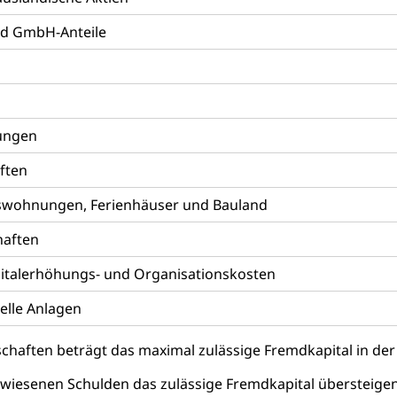
en
nd GmbH-Anteile
ibliotheken
rchiv, Landesbibliothek
 Luzern
Zentral- und Hochschulbibliothek
Archiv der 
tungen
richtungen
, Bibliotheken
ften
Kultur
Kunst & Kultur (Luzern Tourismus)
mswohnungen, Ferienhäuser und Bauland
ng
prachförderung, Denkmalpflege, kulturelles Angebot, Kulturerbe, k
haften
urausschreibungen, Kulturpreis, Werkbeitrag, Produktionsbeitrag
usik, Entwicklung, Programmbeiträge, Filmförderung, Regionale F
italerhöhungs- und Organisationskosten
r, Kulturgesuche, Kulturvermittlung
elle Anlagen
ung und Vermittlung
Angebote für Schulklassen
Zentr
schaften beträgt das maximal zulässige Fremdkapital in de
wiesenen Schulden das zulässige Fremdkapital übersteigen,