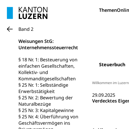
Kinderbetre
Themen
Frühe Förde
Onlin
Gesundheit und 
Konsumenten
Band 2
Konsumentenrech
Weisungen StG:
Erschöpfung, nat
Unternehmenssteuerrecht
Lebensmittel
Krankenversi
§ 18 Nr. 1: Besteuerung von
Unfallversicheru
Steuerbuch
einfachen Gesellschaften,
Kollektiv- und
Krankenversi
Lebensmittels
Kommanditgesellschaften
Willkommen im Luzern
§ 25 Nr. 1: Selbständige
Obligatorisc
sichere Lebensmi
Erwerbstätigkeit
29.09.2025
§ 25 Nr. 2: Bewertung der
Trinkwasser
Prävention
Verdecktes Eige
Naturalbezüge
Gesundheitsvors
§ 25 Nr. 3: Kapitalgewinne
Sekundärprävent
§ 25 Nr. 4: Überführung von
Geschäftsvermögen ins
Darmkrebsvo
Soziale Sicher