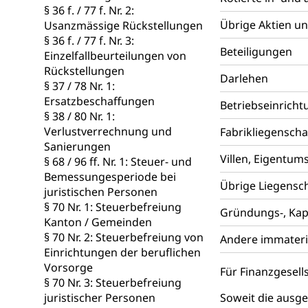
§ 36 f. / 77 f. Nr. 2:
Kultur und Medi
Übrige Aktien u
Usanzmässige Rückstellungen
§ 36 f. / 77 f. Nr. 3:
Beteiligungen
Archive und B
Einzelfallbeurteilungen von
Rückstellungen
Bücher, Bundesa
Darlehen
§ 37 / 78 Nr. 1:
Ersatzbeschaffungen
Staatsarchiv
Betriebseinrich
Kulturelle Ein
§ 38 / 80 Nr. 1:
Museen, Theater
Verlustverrechnung und
Fabrikliegenscha
Sanierungen
Dienststelle 
Villen, Eigentu
Kulturförderu
§ 68 / 96 ff. Nr. 1: Steuer- und
Bemessungesperiode bei
Kulturpolitik, S
Übrige Liegensc
juristischen Personen
Förderung, Kult
§ 70 Nr. 1: Steuerbefreiung
Theater/Tanz, M
Gründungs-, Kap
Schule und Kultu
Kanton / Gemeinden
§ 70 Nr. 2: Steuerbefreiung von
Andere immateri
Kulturförder
Einrichtungen der beruflichen
Vorsorge
Für Finanzgesell
Mobilität
§ 70 Nr. 3: Steuerbefreiung
juristischer Personen
Soweit die ausge