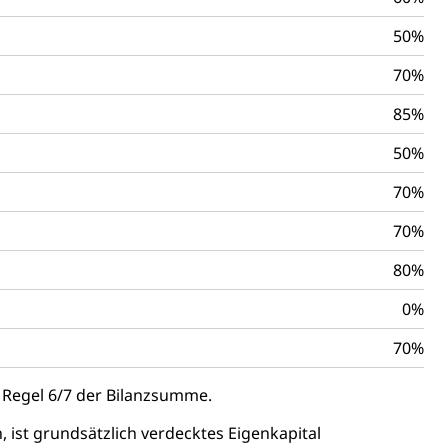
50%
70%
85%
Denkmalpflege
50%
70%
70%
ulturelles Erbe, Nachwuchsförderung, Vermittlung, Selektive
80%
, Recherche, Bildende Kunst, Angewandte Kunst,
örderfonds, Werkankäufe, Kunstankäufe, Kunst und Bau,
0%
70%
alschweizer Filmförderung
r Regel 6/7 der Bilanzsumme.
 ist grundsätzlich verdecktes Eigenkapital