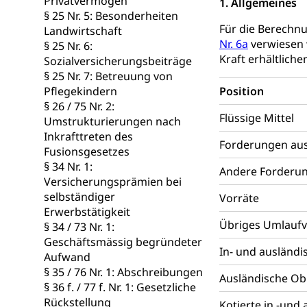
Privatvermögen
1. Allgemeines
§ 25 Nr. 5: Besonderheiten
Suchtpräven
Sozialversicheru
Für die Berechn
Landwirtschaft
Invalidenversich
Nr. 6a
verwiesen 
§ 25 Nr. 6:
Kraft erhältlich
Kranken- und 
Sucht und Dr
Sozialversicherungsbeiträge
§ 25 Nr. 7: Betreuung von
Soziales und 
Drogenabhängigk
Pflegekindern
Position
Drogensüchtige,
Invalidenver
§ 26 / 75 Nr. 2:
Flüssige Mittel
Umstrukturierungen nach
Fachstelle S
Gesundheitsv
Inkrafttreten des
Forderungen aus
Gesundheitsverso
Fusionsgesetzes
§ 34 Nr. 1:
Andere Forderu
Gesundheits
AHV / IV
Versicherungsprämien bei
selbständiger
Vorräte
Altersrente, Inv
Erwerbstätigkeit
Hilflosenentsch
Übriges Umlauf
§ 34 / 73 Nr. 1:
Geschäftsmässig begründeter
Hilfslosenen
Behinderung
In- und ausländi
Aufwand
Informations
Körperbehinderu
§ 35 / 76 Nr. 1: Abschreibungen
Ausländische Ob
§ 36 f. / 77 f. Nr. 1: Gesetzliche
IV-Leistunge
Inklusion im
Rückstellung
Kotierte in -und