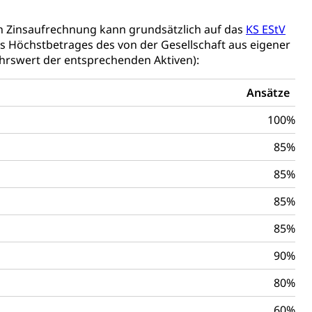
icherung, Krankenversicherung, Unfallversicherung,
n Zinsaufrechnung kann grundsätzlich auf das
KS EStV
s Höchstbetrages des von der Gesellschaft aus eigener
ehrswert der entsprechenden Aktiven):
(WAS Luzern)
Existenzsicherung - Sozialhilfe
sicherung (WAS Luzern)
gigkeit, Suchtkrankheit, Drogenabhängige,
Ansätze
100%
85%
ientendossier
85%
85%
Pensionskasse, erste Säule, zweite Säule, dritte Säule,
rung
85%
S Luzern)
AHV-Beiträge (WAS Luzern)
90%
AHV-Altersrente (WAS Luzern)
Behinderung, Erwerbsunfähigkeit, Behinderte
80%
60%