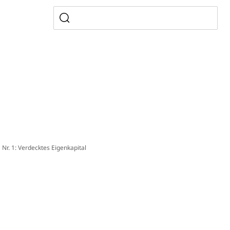
erung
Kindergarten & Basisstufe
mentenorganisation, parallele Einfuhr, regionale
artell, Cassis-deDijon-Prinzip
ung, Krankenkasse
)
 Nr. 1: Verdecktes Eigenkapital
allversicherung
eit
ion, Tabakprävention, Primärprävention,
ndheitsförderung
Prävention (Polizei)