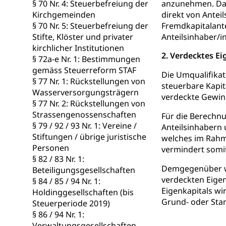
§ 70 Nr. 4: Steuerbefreiung der
anzunehmen. Dabei
Schiene und öf
Kirchgemeinden
direkt von Antei
Schienenverkehr,
§ 70 Nr. 5: Steuerbefreiung der
Fremdkapitalante
Stifte, Klöster und privater
Anteilsinhaber/
Verkehrsver
Schifffahrt
kirchlicher Institutionen
2. Verdecktes Ei
§ 72a-e Nr. 1: Bestimmungen
Schiffsverkehr, B
gemäss Steuerreform STAF
Die Umqualifikat
Schifffahrt 
§ 77 Nr. 1: Rückstellungen von
Strasse
steuerbare Kapit
Wasserversorgungsträgern
verdeckte Gewinn
Autoverkehr, La
§ 77 Nr. 2: Rückstellungen von
Individualverkeh
Strassengenossenschaften
Für die Berechnu
§ 79 / 92 / 93 Nr. 1: Vereine /
Anteilsinhabern 
zentras (Bet
Stiftungen / übrige juristische
welches im Rahm
Personen
vermindert somit 
Persönliches
§ 82 / 83 Nr. 1:
Demgegenüber wi
Beteiligungsgesellschaften
Zivilstand
verdeckten Eigen
§ 84 / 85 / 94 Nr. 1:
Eigenkapitals wi
Holdinggesellschaften (bis
Geburt, Heirat, E
Grund- oder Stam
Steuerperiode 2019)
Zivilstandsw
§ 86 / 94 Nr. 1:
Adoption
Verwaltungsgesellschaften