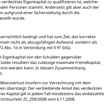
 verdecktes Eigenkapital zu qualifizieren ist, welcher
nden Personen stammt. Anderseits gilt aber auch der
en aufgrund einer Sicherstellung durch die
stellt wurde.
uerrechtlich bedingt und hat zum Ziel, das korrekte
Zinsen nicht als abzugsfähigen Aufwand, sondern als
 Abs. 1d in Verbindung mit § 91 StG).
sabgabe, Langsamverkehr, Transportmittel, Auto, Motorrad,
te Eigenkapital von den Schulden gegenüber
aldo resultiert das zulässige maximale Fremdkapital,
t
Verkehr und Infrastruktur vif
Kantonsstrassen
rzinst werden kann. In diesem Zusammenhang
t.
Bilanzverlust insofern zur Verrechnung mit dem
rven übersteigt. Der verbleibende Anteil des verdeckten
s Kapital gilt in jedem Fall mindestens das einbezahlte
ichtsurteils 2C_259/2008 vom 6.11.2008.