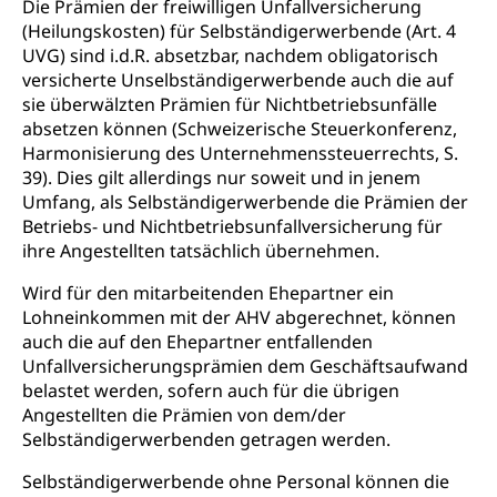
Die Prämien der freiwilligen Unfallversicherung
Militär
Bevölkerungsschutz
(Heilungskosten) für Selbständigerwerbende (Art. 4
Schweizer Armee
Katastrophenschutz, Katastrophenhilfe, Polizei,
UVG) sind i.d.R. absetzbar, nachdem obligatorisch
Feuerwehr, Gesundheitswesen, technische Betriebe,
versicherte Unselbständigerwerbende auch die auf
Erwerbsausfallentschädigung (WAS Luzern)
Alarmierung, Sirenentest
sie überwälzten Prämien für Nichtbetriebsunfälle
absetzen können (Schweizerische Steuerkonferenz,
Kantonaler Führungsstab
Polizei
Harmonisierung des Unternehmenssteuerrechts, S.
39). Dies gilt allerdings nur soweit und in jenem
Ordnungskräfte, Sicherheit, öffentliche Ordnung
Umfang, als Selbständigerwerbende die Prämien der
Betriebs- und Nichtbetriebsunfallversicherung für
Polizei
Versorgung
ihre Angestellten tatsächlich übernehmen.
Vorratshaltung, Vorrat
Wird für den mitarbeitenden Ehepartner ein
Wasserversorgung
Waffen
Lohneinkommen mit der AHV abgerechnet, können
auch die auf den Ehepartner entfallenden
Waffenerwerbsschein, Waffenschein, Waffenbüro,
Unfallversicherungsprämien dem Geschäftsaufwand
Waffentragen, Selbstverteidigung
belastet werden, sofern auch für die übrigen
Angestellten die Prämien von dem/der
Waffen, Sprengstoffe und Pyrotechnik
Zivildienst
Selbständigerwerbenden getragen werden.
Militärdienst
Selbständigerwerbende ohne Personal können die