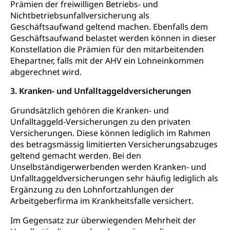
Bundesamt für Zivildienst ZIVI
Prämien der freiwilligen Betriebs- und
Zivilschutz
Nichtbetriebsunfallversicherung als
Erwerbsausfallentschädigung (WAS Luzern)
Schutzdienstpflicht, Schutzraum,
Geschäftsaufwand geltend machen. Ebenfalls dem
Schutzraumbaupflicht
Geschäftsaufwand belastet werden können in dieser
Konstellation die Prämien für den mitarbeitenden
Zivilschutz
Ehepartner, falls mit der AHV ein Lohneinkommen
abgerechnet wird.
Staat und Recht
3. Kranken- und Unfalltaggeldversicherungen
Gleichstellung von Frau und Mann
Grundsätzlich gehören die Kranken- und
Diskriminierung, Gleichstellungsbüro, Mobbing
Unfalltaggeld-Versicherungen zu den privaten
Versicherungen. Diese können lediglich im Rahmen
Gleichstellung aller Geschlechter und
Zivilverfahren
des betragsmässig limitierten Versicherungsabzuges
Lebensformen
geltend gemacht werden. Bei den
Zivilrecht, Zivilrechtspflege, Gerichtsverfahren
Unselbständigerwerbenden werden Kranken- und
Gleichstellung Menschen mit
Unfalltaggeldversicherungen sehr häufig lediglich als
Bezirksgerichte: Aufgaben und Verfahren
Behinderungen
Betreibung und Konkurs
Ergänzung zu den Lohnfortzahlungen der
Kosten im Zivilprozess
Schlichtungsbehörde Gleichstellung
Bankrott, Schulden, Zahlungsunfähigkeit, Pfändung
Arbeitgeberfirma im Krankheitsfalle versichert.
Schulden (gruezi.lu.ch)
Demokratie
Im Gegensatz zur überwiegenden Mehrheit der