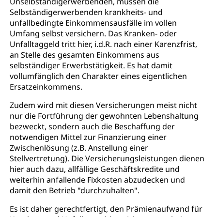
Unselbständigerwerbenden, müssen die
Betreibungsämter
Regierungsform, Stimm- und Wahlrecht,
Selbständigerwerbenden krankheits- und
Stimmrecht, Abstimmungen, Wahlen, politische
Betreibungsverfahren
unfallbedingte Einkommensausfälle im vollen
Parteien, Grundfreiheiten, Pluralismus
Umfang selbst versichern. Das Kranken- oder
Konkursämter
Unfalltaggeld tritt hier, i.d.R. nach einer Karenzfrist,
Volksrechte
Kantonale Steuern
an Stelle des gesamten Einkommens aus
Finanzausgleich, Einkommenssteuer, Kopfsteuer,
selbständiger Erwerbstätigkeit. Es hat damit
Personalsteuer, Haushaltssteuer, Vermögenssteuer,
vollumfänglich den Charakter eines eigentlichen
Verrechnungssteuer, Quellensteuer,
Ersatzeinkommens.
Grundstückgewinnsteuer, Liegenschaftssteuer,
Handänderungssteuer, Grundsteuer, Kirchensteuer,
Zudem wird mit diesen Versicherungen meist nicht
Gewerbesteuer, Vergnügungssteuer,
nur die Fortführung der gewohnten Lebenshaltung
Reklameplakatsteuer, Verkehrssteuer,
bezweckt, sondern auch die Beschaffung der
Erbschaftssteuer, Schenkungssteuer, Gewinn- und
Kapitalsteuer
notwendigen Mittel zur Finanzierung einer
Zwischenlösung (z.B. Anstellung einer
Steuern (Dienststelle)
Ombudsstellen
Stellvertretung). Die Versicherungsleistungen dienen
hier auch dazu, allfällige Geschäftskredite und
Vermittler, Vermittlungsstelle, Schlichtungsstelle,
weiterhin anfallende Fixkosten abzudecken und
Vermittlung, Schlichtung, Mediation
damit den Betrieb "durchzuhalten".
Umgang mit Beschwerden (Volksschulen)
Rassismus
Es ist daher gerechtfertigt, den Prämienaufwand für