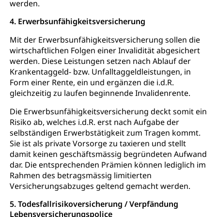
werden.
Abfall und Entsorgung
Boden, Natur und Landschaft
4. Erwerbsunfähigkeitsversicherung
Gemeindeverbände für Abfallentsorgung
Bodenschutz, Landschaftsschutz, Gewässerschutz,
Naturschutz, Umweltschutz
Mit der Erwerbsunfähigkeitsversicherung sollen die
wirtschaftlichen Folgen einer Invalidität abgesichert
Natur (Dienststelle Landwirtschaft und
Chemie und Gifte
werden. Diese Leistungen setzen nach Ablauf der
Wald)
Giftabfälle, Giftmüll, Schadstoffe, Giftstoffe, Störfall
Krankentaggeld- bzw. Unfalltaggeldleistungen, in
Natur- und Lanschaftsschutz (GEO-Portal
Form einer Rente, ein und ergänzen die i.d.R.
Sonderabfälle und Gifte (Umweltberatung
rawi)
Eigentum
gleichzeitig zu laufen beginnende Invalidenrente.
Luzern)
Boden
Liegenschaft, Immobilie, Grundstück
Die Erwerbsunfähigkeitsversicherung deckt somit ein
Risiko ab, welches i.d.R. erst nach Aufgabe der
ÖREB-Kataster
Energie
selbständigen Erwerbstätigkeit zum Tragen kommt.
Sie ist als private Vorsorge zu taxieren und stellt
Grundeigentümerabfrage
Strom, Energieversorgung, Stromversorgung,
damit keinen geschäftsmässig begründeten Aufwand
Energieverbrauch, Stromverbrauch, Energiequelle,
Windenergie, Wasserkraft, Sonnenenergie, fossile
dar. Die entsprechenden Prämien können lediglich im
Energie, erneuerbare Energie, Biomasse
Rahmen des betragsmässig limitierten
Versicherungsabzuges geltend gemacht werden.
Energiefachstellenkonferenz Zentralschweiz
Grundbuch
5. Todesfallrisikoversicherung / Verpfändung
Grundbucheintrag, Grundbuchamt,
Lebensversicherungspolice