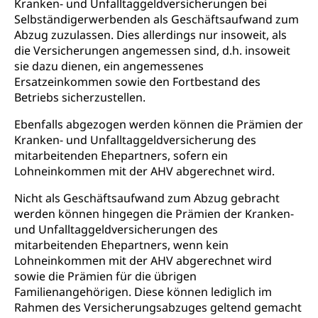
Beschwerde Strassenverkehrsamt
Kranken- und Unfalltaggeldversicherungen bei
Diskriminierung, Fremdenfeindlichkeit,
Gleichberechtigung
Selbständigerwerbenden als Geschäftsaufwand zum
Beschwerdestelle Spitäler
Abzug zuzulassen. Dies allerdings nur insoweit, als
Anlaufstelle Schutz vor Diskriminierung
Strafregister und Strafverfahren
die Versicherungen angemessen sind, d.h. insoweit
Schlichtungsstelle SEG
(fabia)
sie dazu dienen, ein angemessenes
Strafrecht, Strafrechtspflege, Gerichtsverfahren,
Ersatzeinkommen sowie den Fortbestand des
Strafregistereintrag, Strafregisterauszug,
Schutz vor Diskriminierung
Betriebs sicherzustellen.
Kriminalität
Ebenfalls abgezogen werden können die Prämien der
Strafverfahren Staatsanwaltschaft
Vormundschaft
Kranken- und Unfalltaggeldversicherung des
Strafregisterauszug bestellen (EJPD)
Vormund, Amtsvormund, Mündel,
mitarbeitenden Ehepartners, sofern ein
Vormundschaftsbehörde, Kindesschutz,
Lohneinkommen mit der AHV abgerechnet wird.
Jugendschutz
Nicht als Geschäftsaufwand zum Abzug gebracht
Kindes- und Erwachsenenschutz KESB
werden können hingegen die Prämien der Kranken-
und Unfalltaggeldversicherungen des
Kindes- und Erwachsenenschutzbehörden im
Umwelt und Bauen
mitarbeitenden Ehepartners, wenn kein
Kanton Luzern
Lohneinkommen mit der AHV abgerechnet wird
Abfall
sowie die Prämien für die übrigen
Familienangehörigen. Diese können lediglich im
Abfallentsorgung, Kehrichtabfuhr, Müllabfuhr
Rahmen des Versicherungsabzuges geltend gemacht