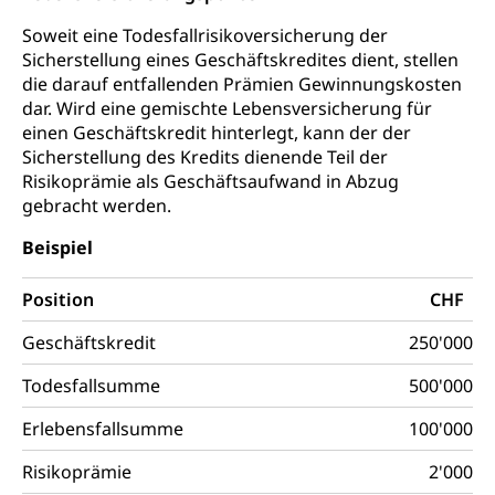
Grundeigentum, Grundstück
Soweit eine Todesfallrisikoversicherung der
Grundbuch
Luft und Klima
Sicherstellung eines Geschäftskredites dient, stellen
die darauf entfallenden Prämien Gewinnungskosten
Grundbuchplan mit Eigentümerabfrage
Luftreinhaltung, Luftverschmutzung, Klimaschutz,
dar. Wird eine gemischte Lebensversicherung für
Klimaveränderung, Treibhauseffekt
(Geoportal)
einen Geschäftskredit hinterlegt, kann der der
Sicherstellung des Kredits dienende Teil der
Atmosphäre, Luft, Klima (Geoportal)
Raumplanung
Risikoprämie als Geschäftsaufwand in Abzug
Klima
Raumplan, Nutzungsplan
gebracht werden.
Raumdatenpool
Beispiel
Richtplanung Kanton Luzern (ARE)
Position
CHF
Raum und Wirtschaft rawi
Geschäftskredit
250'000
Todesfallsumme
500'000
Erlebensfallsumme
100'000
Risikoprämie
2'000