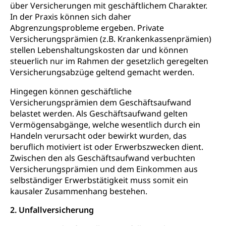
Olympiateam Kanton Luzern
Tiere
über Versicherungen mit geschäftlichem Charakter.
In der Praxis können sich daher
Offene Sporthallen
Haustiere, Heimtiere, Wildtiere, Veterinärmedizin,
Abgrenzungsprobleme ergeben. Private
Tiermedizin, Tierarzt, Tierschutz, Jagd, Fischerei,
Gesundheitsförderung
Versicherungsprämien (z.B. Krankenkassenprämien)
Viehzucht
stellen Lebenshaltungskosten dar und können
Jugend+Sport
steuerlich nur im Rahmen der gesetzlich geregelten
Tierschutz
Todesfall
Freiwilliger Schulsport
Versicherungsabzüge geltend gemacht werden.
Hobbytierhaltung und Bienen
Bestattung, Beerdigung, Testament, Erbrecht,
Erbschaft, Todesschein, Todesanzeige,
Sportförderung
Hingegen können geschäftliche
Veterinärdienst
Zivilstandsamt, Erben, Erbenliste
Versicherungsprämien dem Geschäftsaufwand
Wildtiere
belastet werden. Als Geschäftsaufwand gelten
Ärztliche Todesbescheinigung
Vermögensabgänge, welche wesentlich durch ein
Halten von Wildtieren
Handeln verursacht oder bewirkt wurden, das
Sicherheit
beruflich motiviert ist oder Erwerbszwecken dient.
Haltung Heimtiere
Zwischen den als Geschäftsaufwand verbuchten
Hunde
Armee
Versicherungsprämien und dem Einkommen aus
selbständiger Erwerbstätigkeit muss somit ein
Militär, Militärdienst, Militärdienstpflicht,
kausaler Zusammenhang bestehen.
Wehrpflicht, Berufssoldat, Militärdienstverweigerer,
Dienstverweigerer, Militärdienstverweigerung,
2. Unfallversicherung
Wehrpflichtersatz, Wehrpflichtersatzabgabe