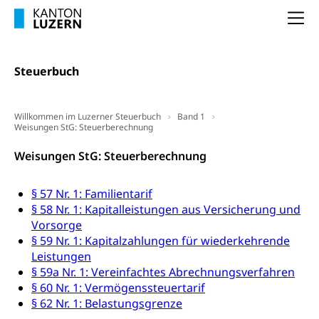
(gewaltpraevention.lu.ch)
Entlassung, Stellenverlust, Arbeitsmangel,
Na
Unterbeschäftigung, Arbeitslosenversicherung,
Arbeitsgericht
Arbeitslosenentschädigung
Schlichtungsbehörde Arbeit
Steuerbuch
Arbeitslosigkeit (gruezi.lu.ch)
Berufliche Selbständigkeit
Arbeitslosigkeit und Stellensuche (WAS
selbständig Erwerbender, Freiberufler
Luzern)
Willkommen im Luzerner Steuerbuch
Band 1
Unterstützung der Wirtschaftsförderung
Weisungen StG: Steuerberechnung
Pensionierung
Arbeitslosenentschädigung (WAS Luzern)
Luzern
Frühpensionierung, Altersrente, berufliche
Weisungen StG: Steuerberechnung
Vorsorge, Altersvorsorge
Handelsregister Luzern
Dienststelle Steuern - Wissenswertes
§ 57 Nr. 1: Familientarif
AHV-Altersrente (WAS Luzern)
§ 58 Nr. 1: Kapitalleistungen aus Versicherung und
Selbständige (WAS Luzern)
LUPK - Luzerner Pensionskasse
Vorsorge
Bildung und Forschung
§ 59 Nr. 1: Kapitalzahlungen für wiederkehrende
Altersvorsorge (gruezi.lu.ch)
Leistungen
Wissenschaftsförderung
§ 59a Nr. 1: Vereinfachtes Abrechnungsverfahren
Forschungsförderung, Wissenschaftsmarketing,
§ 60 Nr. 1: Vermögenssteuertarif
Wissenschaft, Forschung, Entwicklung, Projekte
§ 62 Nr. 1: Belastungsgrenze