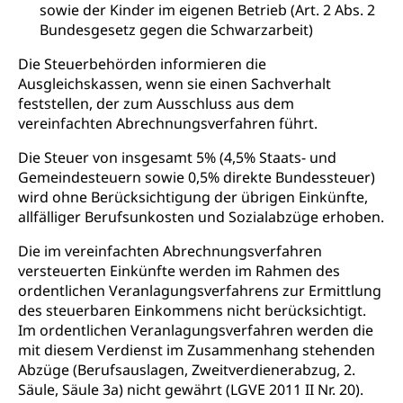
Verbraucherschutz
sowie der Kinder im eigenen Betrieb (Art. 2 Abs. 2
Unfallversicherung, Berufsunfallversicherung,
Bundesgesetz gegen die Schwarzarbeit)
Krankheit, Unfall, Prämienverbilligung,
Krankenkasse
Die Steuerbehörden informieren die
Ausgleichskassen, wenn sie einen Sachverhalt
Krankenversicherung (WAS Luzern)
Lebensmittelsicherheit
feststellen, der zum Ausschluss aus dem
Prämienverbilligung (WAS Luzern)
sichere Lebensmittel, Lebensmittelkontrolle,
vereinfachten Abrechnungsverfahren führt.
Lebensmittelhygiene, Produktesicherheit
Obligatorische Krankenversicherung (WAS
Die Steuer von insgesamt 5% (4,5% Staats- und
Luzern)
Trinkwasser
Prävention
Gemeindesteuern sowie 0,5% direkte Bundessteuer)
wird ohne Berücksichtigung der übrigen Einkünfte,
Kranken- und Unfallversicherung
Lebensmittel
Gesundheitsvorsorge, Wellness, Unfallverhütung,
allfälliger Berufsunkosten und Sozialabzüge erhoben.
Suchtprävention, Alkoholprävention,
Tabakprävention, Primärprävention,
Die im vereinfachten Abrechnungsverfahren
Sekundärprävention, Tertiärprävention
versteuerten Einkünfte werden im Rahmen des
ordentlichen Veranlagungsverfahrens zur Ermittlung
Darmkrebsvorsorge
Soziale Sicherheit
des steuerbaren Einkommens nicht berücksichtigt.
Kantonales Tabakpräventionsprogramm
Sozialversicherungen, Sozialpolitik,
Im ordentlichen Veranlagungsverfahren werden die
Arbeitslosenversicherung,
mit diesem Verdienst im Zusammenhang stehenden
Gesundheitsförderung
Mutterschaftsversicherung, Krankenversicherung,
Abzüge (Berufsauslagen, Zweitverdienerabzug, 2.
Unfallversicherung, Invalidenversicherung,
Prävention (Polizei)
Säule, Säule 3a) nicht gewährt (LGVE 2011 II Nr. 20).
Sozialhilfe