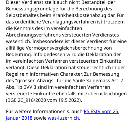
Dieser Verdienst stellt auch nicht Bestandteil der
Suchtprävention
Bemessungsgrundlage für die Berechnung des
Kranken- und Unfallversicherung
Sucht und Drogen
Gesundheitsversorgung
Selbstbehaltes beim Krankheitskostenabzug dar. Für
(gruezi.lu.ch)
Drogenabhängigkeit, Drogensucht,
das ordentliche Veranlagungsverfahren ist trotzdem
Medikamentenabhängigkeit,
Krankenversicherung (WAS Luzern)
die Kenntnis des im vereinfachten
Arzneimittelabhängigkeit, Suchtkrankheit,
Abrechnungsverfahrens versteuerten Verdienstes
Existenzsicherung - Sozialhilfe
Drogenabhängige, Drogensüchtige,
wesentlich. Insbesondere ist dieser Verdienst für eine
Betäubungsmittel, Suchtmittel, Psychopharmaka
Soziales und Gesellschaft (Dienststelle)
allfällige Vermögensvergleichsberechnung von
Bedeutung. Infolgedessen wird die Deklaration der
Fachstelle Sucht Region Luzern
Gesundheitsversorgung
Opferhilfe
im vereinfachten Verfahren versteuerten Einkünfte
Drogen (Polizei)
Gesundheitsversorgung, Spital, Pflegeinitiative,
Arbeitslosenversicherung (WAS Luzern)
verlangt. Diese Deklaration hat steuerrechtlich in der
Ambulant vor stationär, AVOS, Patientendossier
Regel rein informativen Charakter. Zur Bemessung
Sucht
Invalidenversicherung (WAS Luzern)
des "grossen Abzugs" für die Säule 3a gemäss Art. 7
Gesundheitsversorgung
AHV / IV
Soziale Sicherheit
Abs. 1b BVV 3 sind im vereinfachten Verfahren
versteuerte Einkünfte ebenfalls mitzuberücksichtigen
Altersrente, Invalidenrente, Witwenrente,
Sozialversicherung, Vorsorgeeinrichtung,
(BGE 2C_916/2020 vom 19.5.2022).
Pensionskasse, erste Säule, zweite Säule, dritte
Säule, Hilflosenentschädigung,
Für weitere Informationen s. auch
RS EStV vom 25.
Ergänzungsleistungen, Altersvorsorge,
Januar 2018
sowie
was-luzern.ch
.
Todesfallversicherung