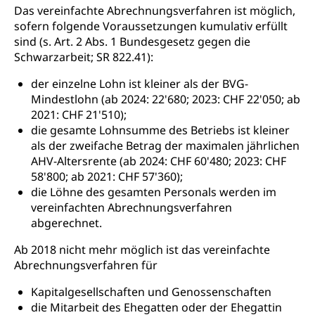
Hochschulen)
Früherziehung
Das vereinfachte Abrechnungsverfahren ist möglich,
sofern folgende Voraussetzungen kumulativ erfüllt
Schuldienste
swissuniversities
Vorschule
sind (s. Art. 2 Abs. 1 Bundesgesetz gegen die
Betreuungsangebote
Schwarzarbeit; SR 822.41):
Universität Luzern
Kindergarten, Kinderkrippe, Krippe, Kinderhort,
Kindertagesstätte, Spielgruppe, Tagesmutter,
Schulliste
Fachstelle Hochschulbildung
der einzelne Lohn ist kleiner als der BVG-
Freiwilliges Kindergarten Jahr
Mindestlohn (ab 2024: 22'680; 2023: CHF 22'050; ab
Heilpädagogische Schulen
2021: CHF 21'510);
Kinderbetreuung
Freiwilliger Schulsport
die gesamte Lohnsumme des Betriebs ist kleiner
Freiwilliges Kindergarten Jahr
als der zweifache Betrag der maximalen jährlichen
Gesundheit und Soziales
AHV-Altersrente (ab 2024: CHF 60'480; 2023: CHF
Frühe Sprachförderung
58'800; ab 2021: CHF 57'360);
Konsumentenschutz
Kindergarten & Basisstufe
die Löhne des gesamten Personals werden im
Konsumentenrechte, Produktsicherheit,
vereinfachten Abrechnungsverfahren
Frühe Förderung
Preisüberwachung, Preisüberwacher,
abgerechnet.
Konsumentenorganisation, parallele Einfuhr,
regionale Erschöpfung, nationale Erschöpfung,
Ab 2018 nicht mehr möglich ist das vereinfachte
internationale Erschöpfung, Preisabsprache, Kartell,
Abrechnungsverfahren für
Cassis-deDijon-Prinzip
Kapitalgesellschaften und Genossenschaften
Lebensmittelkontrolle und
Krankenversicherung
die Mitarbeit des Ehegatten oder der Ehegattin