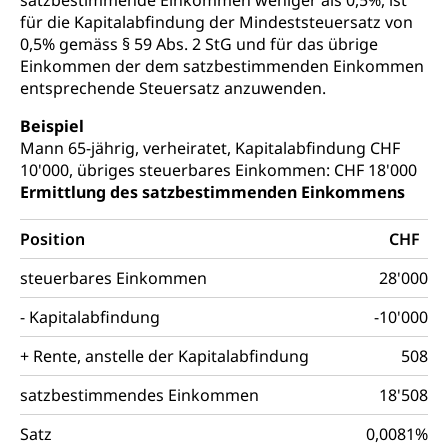
satzbestimmende Einkommen weniger als 0,5%, ist
Vorratshaltung, Vorrat
für die Kapitalabfindung der Mindeststeuersatz von
0,5% gemäss § 59 Abs. 2 StG und für das übrige
Wasserversorgung
Waffen
Einkommen der dem satzbestimmenden Einkommen
Waffenerwerbsschein, Waffenschein, Waffenbüro,
entsprechende Steuersatz anzuwenden.
Waffentragen, Selbstverteidigung
Beispiel
Waffen, Sprengstoffe und Pyrotechnik
Zivildienst
Mann 65-jährig, verheiratet, Kapitalabfindung CHF
10'000, übriges steuerbares Einkommen: CHF 18'000
Militärdienst
Ermittlung des satzbestimmenden Einkommens
Bundesamt für Zivildienst ZIVI
Zivilschutz
Position
CHF
Erwerbsausfallentschädigung (WAS Luzern)
Schutzdienstpflicht, Schutzraum,
Schutzraumbaupflicht
steuerbares Einkommen
28'000
- Kapitalabfindung
-10'000
Zivilschutz
+ Rente, anstelle der Kapitalabfindung
508
Staat und Recht
satzbestimmendes Einkommen
18'508
Gleichstellung von Frau und Mann
Satz
0,0081%
Diskriminierung, Gleichstellungsbüro, Mobbing