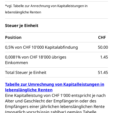
*vgl. Tabelle zur Anrechnung von Kapitalleistungen in
Gleichstellung aller Geschlechter und
Zivilverfahren
lebenslängliche Renten
Lebensformen
Zivilrecht, Zivilrechtspflege, Gerichtsverfahren
Gleichstellung Menschen mit
Steuer je Einheit
Bezirksgerichte: Aufgaben und Verfahren
Behinderungen
Betreibung und Konkurs
Position
CHF
Kosten im Zivilprozess
Schlichtungsbehörde Gleichstellung
Bankrott, Schulden, Zahlungsunfähigkeit, Pfändung
0,5% von CHF 10'000 Kapitalabfindung
50.00
Schulden (gruezi.lu.ch)
Demokratie
0,0081% von CHF 18'000 übriges
Betreibungsämter
1.45
Regierungsform, Stimm- und Wahlrecht,
Stimmrecht, Abstimmungen, Wahlen, politische
Einkommen
Betreibungsverfahren
Parteien, Grundfreiheiten, Pluralismus
Total Steuer je Einheit
51.45
Konkursämter
Volksrechte
Kantonale Steuern
Tabelle zur Umrechnung von Kapitalleistungen in
Finanzausgleich, Einkommenssteuer, Kopfsteuer,
lebenslängliche Renten
Personalsteuer, Haushaltssteuer, Vermögenssteuer,
Eine Kapitalleistung von CHF 1'000 entspricht je nach
Verrechnungssteuer, Quellensteuer,
Alter und Geschlecht der Empfängerin oder des
Grundstückgewinnsteuer, Liegenschaftssteuer,
Handänderungssteuer, Grundsteuer, Kirchensteuer,
Empfängers einer jährlichen lebenslänglichen Rente
Gewerbesteuer, Vergnügungssteuer,
(monatlich vorschüssig zahlbar) gemäss Tabelle