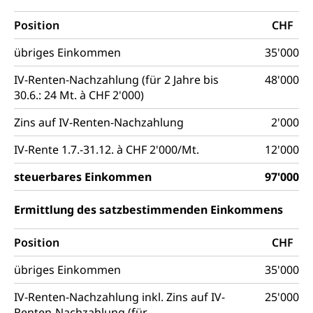
IV für Kinder und Jugendliche (WAS Luzern)
Betreuende Angehörige
Religion
Position
CHF
Pflegeheimliste und freie Pflegeplätze
Kirche, Gottesdienst, Seelsorge,
übriges Einkommen
35'000
Religionsgemeinschaft
Betreuung von Angehörigen (WAS Luzern)
IV-Renten-Nachzahlung (für 2 Jahre bis
48'000
Religionsvielfalt Im Kanton Luzern (unilu)
Sport
30.6.: 24 Mt. à CHF 2'000)
Religion (gruezi.lu.ch)
Freizeitaktivitäten, Schulsport, Spitzensport,
Zins auf IV-Renten-Nachzahlung
2'000
Breitensport, Jugend und Sport, Sportanlagen
IV-Rente 1.7.-31.12. à CHF 2'000/Mt.
12'000
Olympiateam Kanton Luzern
Tiere
steuerbares Einkommen
97'000
Offene Sporthallen
Haustiere, Heimtiere, Wildtiere, Veterinärmedizin,
Tiermedizin, Tierarzt, Tierschutz, Jagd, Fischerei,
Gesundheitsförderung
Viehzucht
Ermittlung des satzbestimmenden Einkommens
Jugend+Sport
Tierschutz
Todesfall
Position
CHF
Freiwilliger Schulsport
Hobbytierhaltung und Bienen
Bestattung, Beerdigung, Testament, Erbrecht,
übriges Einkommen
35'000
Erbschaft, Todesschein, Todesanzeige,
Sportförderung
Veterinärdienst
Zivilstandsamt, Erben, Erbenliste
IV-Renten-Nachzahlung inkl. Zins auf IV-
25'000
Wildtiere
Renten-Nachzahlung (für