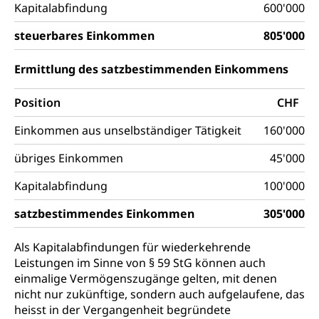
leistungsabhängige Schwerverkehrsabgabe,
Kapitalabfindung
600'000
Langsamverkehr, Transportmittel, Auto, Motorrad,
Individualverkehr
steuerbares Einkommen
805'000
zentras (Betrieb und Unterhalt LU, OW, NW,
Ermittlung des satzbestimmenden Einkommens
ZG)
Persönliches
Strassenverkehrsamt
Position
CHF
Verkehr und Infrastruktur vif
Zivilstand
Einkommen aus unselbständiger Tätigkeit
160'000
Kantonsstrassen
Geburt, Heirat, Ehe, Partnerschaft, Tod,
übriges Einkommen
45'000
Zivilstandsamt, Zivilstandsregiste
Kapitalabfindung
100'000
Zivilstandswesen
Adoption
satzbestimmendes Einkommen
305'000
Adoptivkind, Adoptiveltern, Adoptionsvermittlung,
Adoptionsverfahren, elterliche Gewalt, elterliche
Sorge
Als Kapitalabfindungen für wiederkehrende
Leistungen im Sinne von § 59 StG können auch
Adoption
Aufenthaltsbewilligungen
einmalige Vermögenszugänge gelten, mit denen
nicht nur zukünftige, sondern auch aufgelaufene, das
Niederlassungsbewilligung, Aufenthalt,
heisst in der Vergangenheit begründete
Niederlassung, Wohnsitz