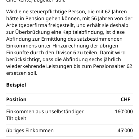
Musik, Entwicklung, Programmbeiträge,
Wird eine steuerpflichtige Person, die mit 62 Jahren
Filmförderung, Regionale Förderfonds,
Werkankäufe, Kunstankäufe, Kunst und Bau, Schule
hätte in Pension gehen können, mit 56 Jahren von der
und Kultur, Kulturgesuche, Kulturvermittlung
Arbeitgeberfirma freigestellt, und erhält sie deshalb
zur Überbrückung eine Kapitalabfindung, ist diese
Kulturförderung und Vermittlung
Abfindung zur Ermittlung des satzbestimmenden
Einkommens unter Hinzurechnung der übrigen
Angebote für Schulklassen
Mobilität
Einkünfte durch den Divisor 6 zu teilen. Damit wird
Zentralschweizer Filmförderung
berücksichtigt, dass die Abfindung sechs jährlich
Schiene und öffentlicher Verkehr
wiederkehrende Leistungen bis zum Pensionsalter 62
ersetzen soll.
Schienenverkehr, Zugverkehr, Bahnverkehr,
Transportmittel, öffentlicher Verkehr
Beispiel
Verkehrsverbund Luzern VVL
Schifffahrt
Position
CHF
Öffentlicher Verkehr Luzern Mobil
Schiffsverkehr, Binnenschifffahrt, Seeschifffahrt,
Flussschifffahrt
Einkommen aus unselbständiger
160'000
Tätigkeit
Schifffahrt (Strassenverkehrsamt)
Strasse
übriges Einkommen
45'000
Autoverkehr, Lastwagenverkehr, Schwerverkehr,