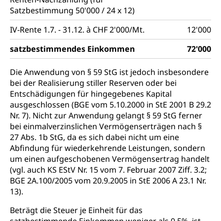
Ärztliche Todesbescheinigung
Satzbestimmung 50'000 / 24 x 12)
Halten von Wildtieren
Sicherheit
Haltung Heimtiere
IV-Rente 1.7. - 31.12. à CHF 2'000/Mt.
12'000
Hunde
Armee
satzbestimmendes Einkommen
72'000
Militär, Militärdienst, Militärdienstpflicht,
Die Anwendung von § 59 StG ist jedoch insbesondere
Wehrpflicht, Berufssoldat, Militärdienstverweigerer,
bei der Realisierung stiller Reserven oder bei
Dienstverweigerer, Militärdienstverweigerung,
Wehrpflichtersatz, Wehrpflichtersatzabgabe
Entschädigungen für hingegebenes Kapital
ausgeschlossen (BGE vom 5.10.2000 in StE 2001 B 29.2
Militär
Bevölkerungsschutz
Nr. 7). Nicht zur Anwendung gelangt § 59 StG ferner
bei einmalverzinslichen Vermögenserträgen nach §
Schweizer Armee
Katastrophenschutz, Katastrophenhilfe, Polizei,
27 Abs. 1b StG, da es sich dabei nicht um eine
Feuerwehr, Gesundheitswesen, technische Betriebe,
Erwerbsausfallentschädigung (WAS Luzern)
Abfindung für wiederkehrende Leistungen, sondern
Alarmierung, Sirenentest
um einen aufgeschobenen Vermögensertrag handelt
Kantonaler Führungsstab
(vgl. auch KS EStV Nr. 15 vom 7. Februar 2007 Ziff. 3.2;
Polizei
BGE 2A.100/2005 vom 20.9.2005 in StE 2006 A 23.1 Nr.
Ordnungskräfte, Sicherheit, öffentliche Ordnung
13).
Polizei
Versorgung
Beträgt die Steuer je Einheit für das