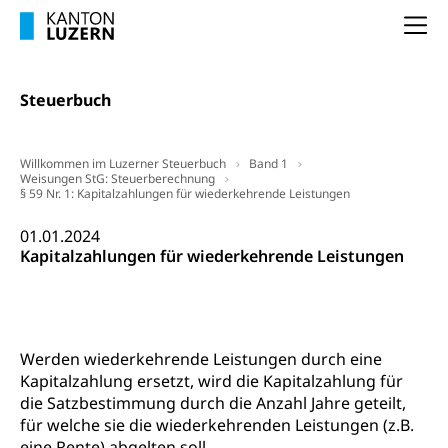
geistige Behinderung, psychische Behinderung,
AHV-Beiträge (WAS Luzern)
Erwerbsunfähigkeit, Behinderte
Na
Informationsstelle AHV/IV
Inklusion im Sport
Ergänzungsleistungen (EL) (WAS Luzern)
Steuerbuch
Menschen mit Behinderungen
Kultur und Medien
AHV-Altersrente (WAS Luzern)
IV-Leistungen (WAS Luzern)
Archive und Bibliotheken
Willkommen im Luzerner Steuerbuch
Band 1
Weisungen StG: Steuerberechnung
§ 59 Nr. 1: Kapitalzahlungen für wiederkehrende Leistungen
Bücher, Bundesarchiv, Landesbibliothek
01.01.2024
Staatsarchiv Luzern
Kulturelle Einrichtungen
Kapitalzahlungen für wiederkehrende Leistungen
Zentral- und Hochschulbibliothek
Museen, Theater, Bibliotheken
Archiv der Denkmalpflege
Dienststelle Kultur
Kulturförderung
Kunst & Kultur (Luzern Tourismus)
Kulturpolitik, Sprachförderung, Denkmalpflege,
Werden wiederkehrende Leistungen durch eine
kulturelles Angebot, Kulturerbe, kulturelles Erbe,
Kapitalzahlung ersetzt, wird die Kapitalzahlung für
Nachwuchsförderung, Vermittlung, Selektive
die Satzbestimmung durch die Anzahl Jahre geteilt,
Förderung, Kulturausschreibungen, Kulturpreis,
für welche sie die wiederkehrenden Leistungen (z.B.
Werkbeitrag, Produktionsbeitrag, Recherche,
eine Rente) abgelten soll.
Bildende Kunst, Angewandte Kunst, Theater/Tanz,