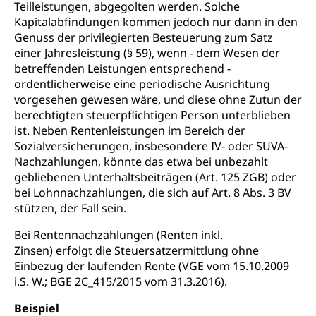
Teilleistungen, abgegolten werden. Solche
Kapitalabfindungen kommen jedoch nur dann in den
Amt für Migration
Ausweise und Bescheinigungen
Genuss der privilegierten Besteuerung zum Satz
Reisepass, Identitätskarte, Visum, Geburtsurkunde
einer Jahresleistung (§ 59), wenn - dem Wesen der
betreffenden Leistungen entsprechend -
Jagdausweis, Fischereiausweis
Einbürgerung
ordentlicherweise eine periodische Ausrichtung
vorgesehen gewesen wäre, und diese ohne Zutun der
Strafregisterauszug bestellen
Nationalität, Staatsangehörigkeit,
berechtigten steuerpflichtigen Person unterblieben
Staatsbürgerschaft, Bürgerrecht, Erwerb des
Waffen, Sprengstoffe und Pyrotechnik
ist. Neben Rentenleistungen im Bereich der
Bürgerrechts, Verlust des Bürgerrechts,
Einbürgerungsverfahren
Sozialversicherungen, insbesondere IV- oder SUVA-
Reisepass, Identitätskarte
Nachzahlungen, könnte das etwa bei unbezahlt
Einbürgerungen
Geburt
Strassenverkehrsamt (Führerausweis,
gebliebenen Unterhaltsbeiträgen (Art. 125 ZGB) oder
Fahrzeugausweis)
bei Lohnnachzahlungen, die sich auf Art. 8 Abs. 3 BV
Geburtsurkunde, Geburtsschein, Geburtsanzeige
stützen, der Fall sein.
Namensänderungen
Familienzulagen (WAS Luzern)
Kinder und Jugendliche
Bei Rentennachzahlungen (Renten inkl.
Zinsen) erfolgt die Steuersatzermittlung ohne
Schwangerschaft / Geburt (gruezi.lu.ch)
Mündigkeit, Kindesschutz, Jugendschutz
Einbezug der laufenden Rente (VGE vom 15.10.2009
i.S. W.; BGE 2C_415/2015 vom 31.3.2016).
Kinder- und Jugendförderung
Pflege / Pflegeheim
Psychische Gesundheit
Hauspflege, spitalexterne Pflege, Spitex
Beispiel