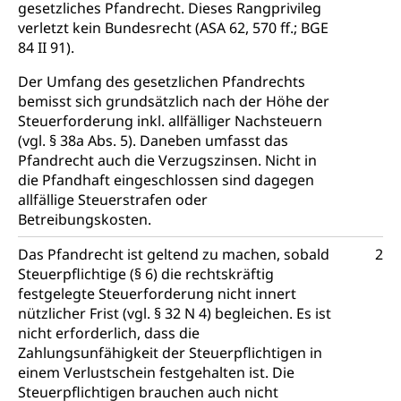
gesetzliches Pfandrecht. Dieses Rangprivileg
Energie, erneuerbare Energie, Biomasse
verletzt kein Bundesrecht (ASA 62, 570 ff.; BGE
84 II 91).
Energiefachstellenkonferenz Zentralschweiz
Grundbuch
Der Umfang des gesetzlichen Pfandrechts
Grundbucheintrag, Grundbuchamt,
bemisst sich grundsätzlich nach der Höhe der
Grundeigentum, Grundstück
Steuerforderung inkl. allfälliger Nachsteuern
Grundbuch
(vgl. § 38a Abs. 5). Daneben umfasst das
Luft und Klima
Pfandrecht auch die Verzugszinsen. Nicht in
Grundbuchplan mit Eigentümerabfrage
Luftreinhaltung, Luftverschmutzung, Klimaschutz,
die Pfandhaft eingeschlossen sind dagegen
Klimaveränderung, Treibhauseffekt
(Geoportal)
allfällige Steuerstrafen oder
Betreibungskosten.
Atmosphäre, Luft, Klima (Geoportal)
Raumplanung
Das Pfandrecht ist geltend zu machen, sobald
2
Klima
Raumplan, Nutzungsplan
Steuerpflichtige (§ 6) die rechtskräftig
festgelegte Steuerforderung nicht innert
Raumdatenpool
nützlicher Frist (vgl. § 32 N 4) begleichen. Es ist
Richtplanung Kanton Luzern (ARE)
nicht erforderlich, dass die
Zahlungsunfähigkeit der Steuerpflichtigen in
Raum und Wirtschaft rawi
einem Verlustschein festgehalten ist. Die
Steuerpflichtigen brauchen auch nicht