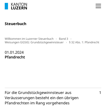
Kanton Luzern
Na
Abfall
Abfallentsorgung, Kehrichtabfuhr, Müllabfuhr
Steuerbuch
Abfall und Entsorgung
Boden, Natur und Landschaft
Gemeindeverbände für Abfallentsorgung
Bodenschutz, Landschaftsschutz, Gewässerschutz,
Willkommen im Luzerner Steuerbuch
Band 3
Naturschutz, Umweltschutz
Weisungen GGStG: Grundstückgewinnsteuer
§ 32 Abs. 1: Pfandrecht
Natur (Dienststelle Landwirtschaft und
01.01.2024
Chemie und Gifte
Pfandrecht
Wald)
Giftabfälle, Giftmüll, Schadstoffe, Giftstoffe, Störfall
Natur- und Lanschaftsschutz (GEO-Portal
Sonderabfälle und Gifte (Umweltberatung
rawi)
Eigentum
Luzern)
Boden
Liegenschaft, Immobilie, Grundstück
ÖREB-Kataster
Energie
Für die Grundstückgewinnsteuer aus
1
Grundeigentümerabfrage
Strom, Energieversorgung, Stromversorgung,
Veräusserungen besteht ein den übrigen
Energieverbrauch, Stromverbrauch, Energiequelle,
Pfandrechten im Rang vorgehendes
Windenergie, Wasserkraft, Sonnenenergie, fossile