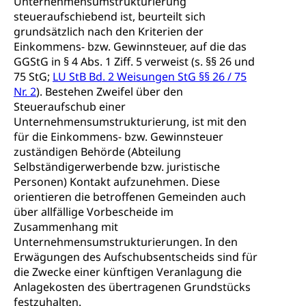
Unternehmensumstrukturierung
Primarschule
Studienbeihilfe, Stipendien, Ausbildungsdarlehen
steueraufschiebend ist, beurteilt sich
Fachklasse Grafik
Sekundarschule
grundsätzlich nach den Kriterien der
Stipendien Universität Luzern unilu
Universität
Gesundheitsmittelschule
Einkommens- bzw. Gewinnsteuer, auf die das
Schulpflicht
Finanzielle Unterstützung für Ausbildung
Technische Hochschule, Studium,
GGStG in § 4 Abs. 1 Ziff. 5 verweist (s. §§ 26 und
Informatikmittelschule
Hochschulstudium, Universitätsstudium,
Pflege HF oder Studium Pflege FH
75 StG;
LU StB Bd. 2 Weisungen StG §§ 26 / 75
Kindergarten & Basisstufe
universitäre Ausbildung, akademische Ausbildung,
Wirtschaftsmittelschule
Nr. 2
). Bestehen Zweifel über den
Fachstelle Stipendien (beruf.lu.ch)
Hochschulbildung, Hochschule, universitäre
Förderangebote
Steueraufschub einer
FMS und Vollzeitschulen mit BM
Hochschule, Bachelor, Master, Doktorat,
Studienbeiträge Höhere Berufsbildung
Unternehmensumstrukturierung, ist mit den
Sonderschulung
Weiterbildung, Forschung, Entwicklung,
für die Einkommens- bzw. Gewinnsteuer
Dienstleistungen, Hochschule Luzern,
Finanzielle Unterstützung Pädagogische
Musikschulen
zuständigen Behörde (Abteilung
Fachhochschule Zentralschweiz, HSLU,
Hochschule PHLU
Pädagogische Hochschule Luzern, PH Luzern, UniLU,
Selbständigerwerbende bzw. juristische
Schulferien
swissuniversities (Dachorganisation der Schweizer
Personen) Kontakt aufzunehmen. Diese
Stipendien Hochschule Luzern hslu
Hochschulen)
Früherziehung
orientieren die betroffenen Gemeinden auch
über allfällige Vorbescheide im
Schuldienste
swissuniversities
Vorschule
Zusammenhang mit
Betreuungsangebote
Unternehmensumstrukturierungen. In den
Universität Luzern
Kindergarten, Kinderkrippe, Krippe, Kinderhort,
Kindertagesstätte, Spielgruppe, Tagesmutter,
Erwägungen des Aufschubsentscheids sind für
Schulliste
Fachstelle Hochschulbildung
Freiwilliges Kindergarten Jahr
die Zwecke einer künftigen Veranlagung die
Heilpädagogische Schulen
Anlagekosten des übertragenen Grundstücks
Kinderbetreuung
festzuhalten.