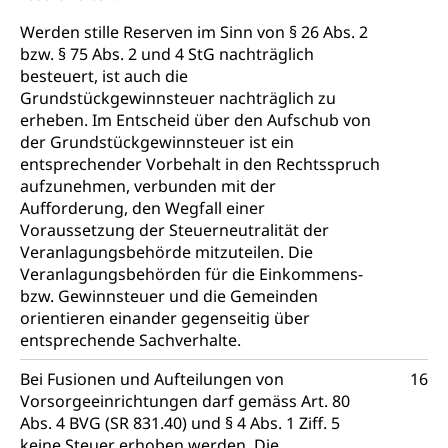
Freiwilliger Schulsport
Freiwilliges Kindergarten Jahr
Gesundheit und Soziales
Werden stille Reserven im Sinn von § 26 Abs. 2
bzw. § 75 Abs. 2 und 4 StG nachträglich
Frühe Sprachförderung
besteuert, ist auch die
Konsumentenschutz
Kindergarten & Basisstufe
Grundstückgewinnsteuer nachträglich zu
Konsumentenrechte, Produktsicherheit,
erheben. Im Entscheid über den Aufschub von
Frühe Förderung
Preisüberwachung, Preisüberwacher,
der Grundstückgewinnsteuer ist ein
Konsumentenorganisation, parallele Einfuhr,
entsprechender Vorbehalt in den Rechtsspruch
regionale Erschöpfung, nationale Erschöpfung,
aufzunehmen, verbunden mit der
internationale Erschöpfung, Preisabsprache, Kartell,
Aufforderung, den Wegfall einer
Cassis-deDijon-Prinzip
Voraussetzung der Steuerneutralität der
Lebensmittelkontrolle und
Veranlagungsbehörde mitzuteilen. Die
Krankenversicherung
Verbraucherschutz
Veranlagungsbehörden für die Einkommens-
Unfallversicherung, Berufsunfallversicherung,
bzw. Gewinnsteuer und die Gemeinden
Krankheit, Unfall, Prämienverbilligung,
orientieren einander gegenseitig über
Krankenkasse
entsprechende Sachverhalte.
Krankenversicherung (WAS Luzern)
Lebensmittelsicherheit
Bei Fusionen und Aufteilungen von
16
Prämienverbilligung (WAS Luzern)
Vorsorgeeinrichtungen darf gemäss Art. 80
sichere Lebensmittel, Lebensmittelkontrolle,
Lebensmittelhygiene, Produktesicherheit
Abs. 4 BVG (SR 831.40) und § 4 Abs. 1 Ziff. 5
Obligatorische Krankenversicherung (WAS
keine Steuer erhoben werden. Die