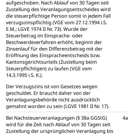
aufgeschoben. Nach Ablauf von 30 Tagen seit
Berufsmatura BM, Aufnahmebedingungen FMS und
Höhere Berufsbildung
Hochschule Luzern HSLU
Schnupperlehre & Lehrstellensuche
Zustellung des Veranlagungsentscheides wird
Vollzeitschulen mit BM
die steuerpflichtige Person somit in jedem Fall
Berufsabschluss für Erwachsene
Pädagogische Hochschule Luzern, PH Luzern
Beruf & Weiterbildung (beruf.lu.ch)
verzugszinspflichtig (VGE vom 27.12.1994 i.S.
Berufsbildung / Mittelschulen (gruezi.lu.ch)
Obligatorische Schulzeit
Höhere Bildung (hflu.ch)
Höhere Fachschule Luzern HFLU
Berufslehre (beruf.lu.ch)
E.M.; LGVE 1974 II Nr. 73). Wurde der
Fachklasse Grafik (fachklassegrafik.ch)
Schulpflicht, Schulobligatorium, Primarschule,
Steuerbetrag im Einsprache- oder
Beratung & Unterstützung
Fachstelle Berufsbildung
Sekundarschule, Schulferien, Tagesschule,
Beschwerdeverfahren erhöht, beginnt der
Fach- & Wirtschafts-Mittelschulzentrum FMZ
Schulergänzende Betreuung, Logopädie,
Neuorientierung
BIZ Beratungs- und Informationszentrum
Zinsenlauf für den Differenzbetrag mit der
Psychomotorik, Schulpsychologie, Schulsozialarbeit,
Gymnasialbildung, Kantonsschulen
für Bildung und Beruf
Eröffnung des Einspracheentscheids bzw.
Heilpädagogik und Sonderschulen
Kantonsgerichtsurteils (Zustellung beim
Gymnasien & Fachmittelschulen (beruf.lu.ch)
Berufsmaturität
Steuerpflichtigen) zu laufen (VGE vom
Kantonale Sportcamps
Stipendien und Darlehen
Studienwahl- und Studienbearatung
14.3.1995 i.S. K.).
Zentrum für Brückenangebote
Primarschule
Studienbeihilfe, Stipendien, Ausbildungsdarlehen
Fachklasse Grafik
Der Verzugszins ist von Gesetzes wegen
Sekundarschule
Stipendien Universität Luzern unilu
geschuldet. Er braucht daher von der
Universität
Gesundheitsmittelschule
Veranlagungsbehörde nicht ausdrücklich
Schulpflicht
Finanzielle Unterstützung für Ausbildung
Technische Hochschule, Studium,
Informatikmittelschule
gemahnt worden zu sein (LGVE 1981 II Nr. 17).
Hochschulstudium, Universitätsstudium,
Pflege HF oder Studium Pflege FH
Kindergarten & Basisstufe
universitäre Ausbildung, akademische Ausbildung,
Wirtschaftsmittelschule
Bei Nachsteuerveranlagungen (§ 38a GGStG)
4a
Fachstelle Stipendien (beruf.lu.ch)
Hochschulbildung, Hochschule, universitäre
Förderangebote
wird für die Zeit nach Ablauf von 30 Tagen seit
FMS und Vollzeitschulen mit BM
Hochschule, Bachelor, Master, Doktorat,
Studienbeiträge Höhere Berufsbildung
Sonderschulung
Zustellung der ursprünglichen Veranlagung bis
Weiterbildung, Forschung, Entwicklung,