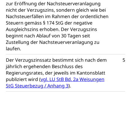
zur Eröffnung der Nachsteuerveranlagung
Dienstleistungen, Hochschule Luzern,
Finanzielle Unterstützung Pädagogische
Musikschulen
Fachhochschule Zentralschweiz, HSLU,
nicht der Verzugszins, sondern gleich wie bei
Hochschule PHLU
Pädagogische Hochschule Luzern, PH Luzern, UniLU,
Nachsteuerfällen im Rahmen der ordentlichen
Schulferien
swissuniversities (Dachorganisation der Schweizer
Stipendien Hochschule Luzern hslu
Steuern gemäss § 174 StG der negative
Hochschulen)
Früherziehung
Ausgleichszins erhoben. Der Verzugszins
beginnt nach Ablauf von 30 Tagen seit
Schuldienste
swissuniversities
Vorschule
Zustellung der Nachsteuerveranlagung zu
Betreuungsangebote
Universität Luzern
Kindergarten, Kinderkrippe, Krippe, Kinderhort,
laufen.
Kindertagesstätte, Spielgruppe, Tagesmutter,
Schulliste
Fachstelle Hochschulbildung
Freiwilliges Kindergarten Jahr
Der Verzugszinssatz bestimmt sich nach dem
5
jährlich ergehenden Beschluss des
Heilpädagogische Schulen
Kinderbetreuung
Regierungsrates, der jeweils im Kantonsblatt
Freiwilliger Schulsport
publiziert wird (
vgl. LU StB Bd. 2a Weisungen
Freiwilliges Kindergarten Jahr
Gesundheit und Soziales
StG Steuerbezug / Anhang 3
).
Frühe Sprachförderung
Konsumentenschutz
Kindergarten & Basisstufe
Konsumentenrechte, Produktsicherheit,
Frühe Förderung
Preisüberwachung, Preisüberwacher,
Konsumentenorganisation, parallele Einfuhr,
regionale Erschöpfung, nationale Erschöpfung,
internationale Erschöpfung, Preisabsprache, Kartell,