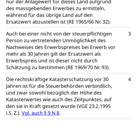
nur der Anlagewert für dieses Land aufgrund
Suchtprävention
des massgebenden Erwerbes zu ermitteln,
Kranken- und Unfallversicherung
Sucht und Drogen
während für das übrige Land auf den
Gesundheitsversorgung
(gruezi.lu.ch)
Drogenabhängigkeit, Drogensucht,
Ersatzwert abzustellen ist (RE 1965/66 Nr. 32).
Medikamentenabhängigkeit,
Krankenversicherung (WAS Luzern)
Arzneimittelabhängigkeit, Suchtkrankheit,
Auch bei einer nicht von der steuerpflichtigen
3
Existenzsicherung - Sozialhilfe
Drogenabhängige, Drogensüchtige,
Person zu vertretenden Unmöglichkeit des
Betäubungsmittel, Suchtmittel, Psychopharmaka
Nachweises des Erwerbspreises bei Erwerb vor
Soziales und Gesellschaft (Dienststelle)
mehr als 30 Jahren gilt der Ersatzwert als
Fachstelle Sucht Region Luzern
Gesundheitsversorgung
Opferhilfe
Erwerbspreis und ist dieser nicht durch
Schätzung zu bestimmen (RE 1969/70 Nr. 93).
Drogen (Polizei)
Gesundheitsversorgung, Spital, Pflegeinitiative,
Arbeitslosenversicherung (WAS Luzern)
Ambulant vor stationär, AVOS, Patientendossier
Sucht
Die rechtskräftige Katasterschatzung vor 30
Invalidenversicherung (WAS Luzern)
4
Jahren ist für die Steuerbehörden verbindlich,
Gesundheitsversorgung
AHV / IV
Soziale Sicherheit
und zwar sowohl bezüglich der Höhe des
Altersrente, Invalidenrente, Witwenrente,
Katasterwertes wie auch des Zeitpunktes, auf
Sozialversicherung, Vorsorgeeinrichtung,
den sie in Kraft gesetzt wurde (VGE 23.2.1995
Pensionskasse, erste Säule, zweite Säule, dritte
i.S. Z.).
Vgl. auch § 9 N 8
.
Säule, Hilflosenentschädigung,
Ergänzungsleistungen, Altersvorsorge,
Todesfallversicherung