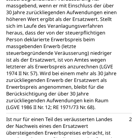
Verbraucherschutz
massgebend, wenn er mit Einschluss der über
Unfallversicherung, Berufsunfallversicherung,
Krankheit, Unfall, Prämienverbilligung,
30 Jahre zurückliegenden Aufwendungen einen
Krankenkasse
höheren Wert ergibt als der Ersatzwert. Stellt
sich im Laufe des Veranlagungsverfahren
Krankenversicherung (WAS Luzern)
Lebensmittelsicherheit
heraus, dass der von der steuerpflichtigen
Person deklarierte Erwerbspreis beim
Prämienverbilligung (WAS Luzern)
sichere Lebensmittel, Lebensmittelkontrolle,
massgebenden Erwerb (letzte
Lebensmittelhygiene, Produktesicherheit
Obligatorische Krankenversicherung (WAS
steuerbegründende Veräusserung) niedriger
Luzern)
ist als der Ersatzwert, ist von Amtes wegen
Trinkwasser
Prävention
letzterer als Erwerbspreis anzurechnen (LGVE
Kranken- und Unfallversicherung
Lebensmittel
Gesundheitsvorsorge, Wellness, Unfallverhütung,
1974 II Nr. 57). Wird bei einem mehr als 30 Jahre
Suchtprävention, Alkoholprävention,
zurückliegenden Erwerb der Ersatzwert als
Tabakprävention, Primärprävention,
Erwerbspreis angenommen, bleibt für die
Sekundärprävention, Tertiärprävention
Berücksichtigung der über 30 Jahre
zurückliegenden Aufwendungen kein Raum
Darmkrebsvorsorge
Soziale Sicherheit
(LGVE 1986 II Nr. 12; RE 1971/73 Nr. 68).
Kantonales Tabakpräventionsprogramm
Sozialversicherungen, Sozialpolitik,
Arbeitslosenversicherung,
Ist nur für einen Teil des veräusserten Landes
2
Gesundheitsförderung
Mutterschaftsversicherung, Krankenversicherung,
der Nachweis eines den Ersatzwert
Unfallversicherung, Invalidenversicherung,
Prävention (Polizei)
übersteigenden Erwerbspreises erbracht, ist
Sozialhilfe