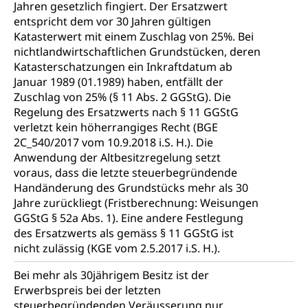
Stipendien Hochschule Luzern hslu
Jahren gesetzlich fingiert. Der Ersatzwert
Hochschulen)
Früherziehung
entspricht dem vor 30 Jahren gültigen
Schuldienste
Katasterwert mit einem Zuschlag von 25%. Bei
swissuniversities
Vorschule
nichtlandwirtschaftlichen Grundstücken, deren
Betreuungsangebote
Universität Luzern
Kindergarten, Kinderkrippe, Krippe, Kinderhort,
Katasterschatzungen ein Inkraftdatum ab
Kindertagesstätte, Spielgruppe, Tagesmutter,
Schulliste
Januar 1989 (01.1989) haben, entfällt der
Fachstelle Hochschulbildung
Freiwilliges Kindergarten Jahr
Zuschlag von 25% (§ 11 Abs. 2 GGStG). Die
Heilpädagogische Schulen
Regelung des Ersatzwerts nach § 11 GGStG
Kinderbetreuung
verletzt kein höherrangiges Recht (BGE
Freiwilliger Schulsport
Freiwilliges Kindergarten Jahr
2C_540/2017 vom 10.9.2018 i.S. H.). Die
Gesundheit und Soziales
Anwendung der Altbesitzregelung setzt
Frühe Sprachförderung
voraus, dass die letzte steuerbegründende
Konsumentenschutz
Kindergarten & Basisstufe
Handänderung des Grundstücks mehr als 30
Jahre zurückliegt (Fristberechnung: Weisungen
Konsumentenrechte, Produktsicherheit,
Frühe Förderung
Preisüberwachung, Preisüberwacher,
GGStG § 52a Abs. 1). Eine andere Festlegung
Konsumentenorganisation, parallele Einfuhr,
des Ersatzwerts als gemäss § 11 GGStG ist
regionale Erschöpfung, nationale Erschöpfung,
nicht zulässig (KGE vom 2.5.2017 i.S. H.).
internationale Erschöpfung, Preisabsprache, Kartell,
Cassis-deDijon-Prinzip
Bei mehr als 30jährigem Besitz ist der
Erwerbspreis bei der letzten
Lebensmittelkontrolle und
Krankenversicherung
steuerbegründenden Veräusserung nur