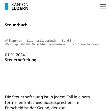
Cassis-deDijon-Prinzip
Na
Lebensmittelkontrolle und
Krankenversicherung
Verbraucherschutz
Unfallversicherung, Berufsunfallversicherung,
Steuerbuch
Krankheit, Unfall, Prämienverbilligung,
Krankenkasse
Willkommen im Luzerner Steuerbuch
Band 3
Krankenversicherung (WAS Luzern)
Lebensmittelsicherheit
Weisungen GGStG: Grundstückgewinnsteuer
§ 5: Steuerbefreiung
Prämienverbilligung (WAS Luzern)
sichere Lebensmittel, Lebensmittelkontrolle,
01.01.2024
Lebensmittelhygiene, Produktesicherheit
Steuerbefreiung
Obligatorische Krankenversicherung (WAS
Luzern)
Trinkwasser
Prävention
Kranken- und Unfallversicherung
Lebensmittel
Gesundheitsvorsorge, Wellness, Unfallverhütung,
Suchtprävention, Alkoholprävention,
Tabakprävention, Primärprävention,
Sekundärprävention, Tertiärprävention
Die Steuerbefreiung ist in jedem Fall in einem
1
Darmkrebsvorsorge
Soziale Sicherheit
formellen Entscheid auszusprechen. Im
Entscheid ist der Grund, der zur
Kantonales Tabakpräventionsprogramm
Sozialversicherungen, Sozialpolitik,