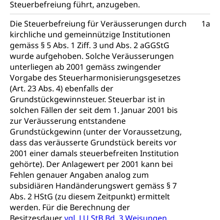
Steuerbefreiung führt, anzugeben.
Arbeitslosenversicherung,
Gesundheitsförderung
Mutterschaftsversicherung, Krankenversicherung,
Die Steuerbefreiung für Veräusserungen durch
1a
Unfallversicherung, Invalidenversicherung,
Prävention (Polizei)
Sozialhilfe
kirchliche und gemeinnützige Institutionen
gemäss § 5 Abs. 1 Ziff. 3 und Abs. 2 aGGStG
Suchtprävention
Kranken- und Unfallversicherung
Sucht und Drogen
wurde aufgehoben. Solche Veräusserungen
Gesundheitsversorgung
(gruezi.lu.ch)
unterliegen ab 2001 gemäss zwingender
Drogenabhängigkeit, Drogensucht,
Vorgabe des Steuerharmonisierungsgesetzes
Medikamentenabhängigkeit,
Krankenversicherung (WAS Luzern)
(Art. 23 Abs. 4) ebenfalls der
Arzneimittelabhängigkeit, Suchtkrankheit,
Existenzsicherung - Sozialhilfe
Grundstückgewinnsteuer. Steuerbar ist in
Drogenabhängige, Drogensüchtige,
Betäubungsmittel, Suchtmittel, Psychopharmaka
solchen Fällen der seit dem 1. Januar 2001 bis
Soziales und Gesellschaft (Dienststelle)
zur Veräusserung entstandene
Fachstelle Sucht Region Luzern
Gesundheitsversorgung
Opferhilfe
Grundstückgewinn (unter der Voraussetzung,
dass das veräusserte Grundstück bereits vor
Drogen (Polizei)
Gesundheitsversorgung, Spital, Pflegeinitiative,
Arbeitslosenversicherung (WAS Luzern)
2001 einer damals steuerbefreiten Institution
Ambulant vor stationär, AVOS, Patientendossier
Sucht
gehörte). Der Anlagewert per 2001 kann bei
Invalidenversicherung (WAS Luzern)
Fehlen genauer Angaben analog zum
Gesundheitsversorgung
AHV / IV
Soziale Sicherheit
subsidiären Handänderungswert gemäss § 7
Altersrente, Invalidenrente, Witwenrente,
Abs. 2 HStG (zu diesem Zeitpunkt) ermittelt
Sozialversicherung, Vorsorgeeinrichtung,
werden. Für die Berechnung der
Pensionskasse, erste Säule, zweite Säule, dritte
Besitzesdauer
vgl. LU StB Bd. 3 Weisungen