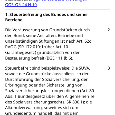
Säule, Hilflosenentschädigung,
GGStG § 24 N 10
.
Ergänzungsleistungen, Altersvorsorge,
Todesfallversicherung
1. Steuerbefreiung des Bundes und seiner
Betriebe
Hilfslosenentschädigung (WAS Luzern)
Behinderung
Die Veräusserung von Grundstücken durch
AHV-Hinterlassenenrente (WAS Luzern)
2
Körperbehinderung, körperliche Behinderung,
geistige Behinderung, psychische Behinderung,
den Bund, seine Anstalten, Betriebe und
AHV-Beiträge (WAS Luzern)
Erwerbsunfähigkeit, Behinderte
unselbständigen Stiftungen ist nach Art. 62d
RVOG (SR 172.010; früher Art. 10
Informationsstelle AHV/IV
Inklusion im Sport
Garantiegesetz) grundsätzlich von der
Ergänzungsleistungen (EL) (WAS Luzern)
Besteuerung befreit (BGE 111 Ib 6).
Menschen mit Behinderungen
Kultur und Medien
AHV-Altersrente (WAS Luzern)
Steuerbefreit sind beispielsweise: Die SUVA,
3
IV-Leistungen (WAS Luzern)
soweit die Grundstücke ausschliesslich der
Archive und Bibliotheken
Durchführung der Sozialversicherung, der
Bücher, Bundesarchiv, Landesbibliothek
Erbringung oder der Sicherstellung von
Sozialversicherungsleistungen dienen (Art. 80
Staatsarchiv Luzern
Kulturelle Einrichtungen
Abs. 1 Bundesgesetz über den Allgemeinen Teil
des Sozialversicherungsrechts; SR 830.1); die
Zentral- und Hochschulbibliothek
Museen, Theater, Bibliotheken
Alkoholverwaltung, soweit es sich um
Archiv der Denkmalpflege
Grundeigentum handelt, das mit dem
Dienststelle Kultur
Kulturförderung