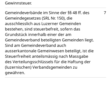
Adoptionsverfahren, elterliche Gewalt, elterliche
Gewinnsteuer.
Sorge
Gemeindeverbände im Sinne der §§ 48 ff. des
7
Adoption
Aufenthaltsbewilligungen
Gemeindegesetzes (SRL Nr. 150), die
ausschliesslich aus Luzerner Gemeinden
Niederlassungsbewilligung, Aufenthalt,
bestehen, sind steuerbefreit, sofern das
Niederlassung, Wohnsitz
Grundstück innerhalb einer der am
Gemeindeverband beteiligten Gemeinden liegt.
Amt für Migration
Ausweise und Bescheinigungen
Sind am Gemeindeverband auch
Reisepass, Identitätskarte, Visum, Geburtsurkunde
ausserkantonale Gemeinwesen beteiligt, ist die
Steuerfreiheit anteilsmässig nach Massgabe
Jagdausweis, Fischereiausweis
Einbürgerung
des Verteilungsschlüssels für die Haftung der
(luzernischen) Verbandsgemeinden zu
Strafregisterauszug bestellen
Nationalität, Staatsangehörigkeit,
gewähren.
Staatsbürgerschaft, Bürgerrecht, Erwerb des
Waffen, Sprengstoffe und Pyrotechnik
Bürgerrechts, Verlust des Bürgerrechts,
Einbürgerungsverfahren
Reisepass, Identitätskarte
Einbürgerungen
Geburt
Strassenverkehrsamt (Führerausweis,
Fahrzeugausweis)
Geburtsurkunde, Geburtsschein, Geburtsanzeige
Namensänderungen