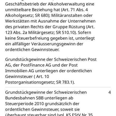
Geschäftsbetrieb der Alkoholverwaltung eine
Kunst & Kultur (Luzern Tourismus)
Kulturpolitik, Sprachförderung, Denkmalpflege,
unmittelbare Beziehung hat (Art. 71 Abs. 4
kulturelles Angebot, Kulturerbe, kulturelles Erbe,
Alkoholgesetz; SR 680); Militäranstalten oder
Nachwuchsförderung, Vermittlung, Selektive
Werkstätten mit Ausnahme der Unternehmen
Förderung, Kulturausschreibungen, Kulturpreis,
des privaten Rechts der Gruppe Rüstung (Art.
Werkbeitrag, Produktionsbeitrag, Recherche,
123 Abs. 2a Militärgesetz; SR 510.10). Sofern
Bildende Kunst, Angewandte Kunst, Theater/Tanz,
Musik, Entwicklung, Programmbeiträge,
keine Steuerbefreiung gegeben ist, unterliegt
Filmförderung, Regionale Förderfonds,
ein allfälliger Veräusserungsgewinn der
Werkankäufe, Kunstankäufe, Kunst und Bau, Schule
ordentlichen Gewinnsteuer.
und Kultur, Kulturgesuche, Kulturvermittlung
Grundstückgewinne der Schweizerischen Post
Kulturförderung und Vermittlung
AG, der PostFinance AG und der Post
Immobilien AG unterliegen der ordentlichen
Angebote für Schulklassen
Mobilität
Gewinnsteuer ( Art. 10
Zentralschweizer Filmförderung
Postorganisationsgesetz; SR 783.1).
Schiene und öffentlicher Verkehr
Grundstückgewinne der Schweizerischen
4
Schienenverkehr, Zugverkehr, Bahnverkehr,
Bundesbahnen SBB unterliegen ab
Transportmittel, öffentlicher Verkehr
Steuerperiode 2010 grundsätzlich der
ordentlichen Gewinnsteuer, soweit sie
Verkehrsverbund Luzern VVL
Schifffahrt
überhaupt steuerbar sind (vgl. KS EStV Nr. 35