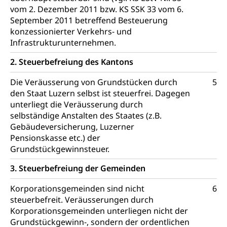
Öffentlicher Verkehr Luzern Mobil
Schiffsverkehr, Binnenschifffahrt, Seeschifffahrt,
vom 2. Dezember 2011 bzw. KS SSK 33 vom 6.
Flussschifffahrt
September 2011 betreffend Besteuerung
konzessionierter Verkehrs- und
Schifffahrt (Strassenverkehrsamt)
Strasse
Infrastrukturunternehmen.
Autoverkehr, Lastwagenverkehr, Schwerverkehr,
2. Steuerbefreiung des Kantons
leistungsabhängige Schwerverkehrsabgabe,
Langsamverkehr, Transportmittel, Auto, Motorrad,
Die Veräusserung von Grundstücken durch
5
Individualverkehr
den Staat Luzern selbst ist steuerfrei. Dagegen
unterliegt die Veräusserung durch
zentras (Betrieb und Unterhalt LU, OW, NW,
selbständige Anstalten des Staates (z.B.
ZG)
Gebäudeversicherung, Luzerner
Persönliches
Strassenverkehrsamt
Pensionskasse etc.) der
Grundstückgewinnsteuer.
Verkehr und Infrastruktur vif
Zivilstand
3. Steuerbefreiung der Gemeinden
Kantonsstrassen
Geburt, Heirat, Ehe, Partnerschaft, Tod,
Zivilstandsamt, Zivilstandsregiste
Korporationsgemeinden sind nicht
6
steuerbefreit. Veräusserungen durch
Zivilstandswesen
Adoption
Korporationsgemeinden unterliegen nicht der
Adoptivkind, Adoptiveltern, Adoptionsvermittlung,
Grundstückgewinn-, sondern der ordentlichen