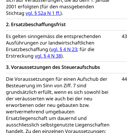
sich auf Veräusserungen, die ab dem 1. Januar
2001 erfolgten (für den massgebenden
Stichtag
vgl. § 52a N 1 ff.
).
2. Ersatzbeschaffungsfrist
Es gelten sinngemäss die entsprechenden
43
Ausführungen zur landwirtschaftlichen
Ersatzbeschaffung (
vgl. § 4 N 23
; für die
Erstreckung
vgl. § 4 N 38
).
3. Voraussetzungen des Steueraufschubs
Die Voraussetzungen für einen Aufschub der
44
Besteuerung im Sinn von Ziff. 7 sind
grundsätzlich erfüllt, wenn es sich sowohl bei
der veräusserten wie auch bei der neu
erworbenen oder neu gebauten bzw.
wertvermehrend umgebauten
Ersatzliegenschaft um dauernd und
ausschliesslich selbstgenutzte Liegenschaften
handelt. Zu den einzelnen Voraussetzungen: