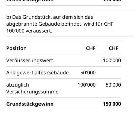
Hochschule PHLU
Pädagogische Hochschule Luzern, PH Luzern, UniLU,
Schulferien
swissuniversities (Dachorganisation der Schweizer
Stipendien Hochschule Luzern hslu
Hochschulen)
Früherziehung
b) Das Grundstück, auf dem sich das
abgebrannte Gebäude befindet, wird für CHF
Schuldienste
swissuniversities
Vorschule
100'000 veräussert.
Betreuungsangebote
Universität Luzern
Kindergarten, Kinderkrippe, Krippe, Kinderhort,
Kindertagesstätte, Spielgruppe, Tagesmutter,
Position
Schulliste
CHF
CHF
Fachstelle Hochschulbildung
Freiwilliges Kindergarten Jahr
Heilpädagogische Schulen
Veräusserungswert
100'000
Kinderbetreuung
Freiwilliger Schulsport
Anlagewert altes Gebäude
50'000
Freiwilliges Kindergarten Jahr
Gesundheit und Soziales
abzüglich
100'000
50'000
Frühe Sprachförderung
Versicherungssumme
Konsumentenschutz
Kindergarten & Basisstufe
Grundstückgewinn
Konsumentenrechte, Produktsicherheit,
150'000
Frühe Förderung
Preisüberwachung, Preisüberwacher,
Konsumentenorganisation, parallele Einfuhr,
regionale Erschöpfung, nationale Erschöpfung,
internationale Erschöpfung, Preisabsprache, Kartell,
Cassis-deDijon-Prinzip