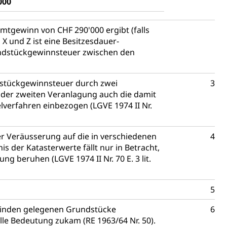
000
(WAS Luzern)
Existenzsicherung - Sozialhilfe
sicherung (WAS Luzern)
gigkeit, Suchtkrankheit, Drogenabhängige,
tgewinn von CHF 290'000 ergibt (falls
 X und Z ist eine Besitzesdauer-
rundstückgewinnsteuer zwischen den
ientendossier
ndstückgewinnsteuer durch zwei
3
 der zweiten Veranlagung auch die damit
lverfahren einbezogen (LGVE 1974 II Nr.
Pensionskasse, erste Säule, zweite Säule, dritte Säule,
rung
er Veräusserung auf die in verschiedenen
4
S Luzern)
AHV-Beiträge (WAS Luzern)
 der Katasterwerte fällt nur in Betracht,
AHV-Altersrente (WAS Luzern)
Behinderung, Erwerbsunfähigkeit, Behinderte
 beruhen (LGVE 1974 II Nr. 70 E. 3 lit.
5
einden gelegenen Grundstücke
6
lle Bedeutung zukam (RE 1963/64 Nr. 50).