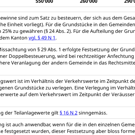
550'000
260'000
290'
Unfallversicherung (gruezi.lu.ch)
Krankenversicherung 
ogen
Gesellschaft (Dienststelle)
Opferhilfe
Arbeitslosenver
eit, Drogensucht, Medikamentenabhängigkeit, Arzneimittelabhän
winne sind zum Satz zu besteuern, der sich aus dem Gesam
 Betäubungsmittel, Suchtmittel, Psychopharmaka
sicherung (WAS Luzern)
Soziale Sicherheit
che Einheit vorliegt). Für die Grundstücke in den Gemeinden
ucht Region Luzern
Drogen (Polizei)
Sucht
ersorgung
 25% zu gewähren (§ 24 Abs. 2). Für die Aufteilung der G
 dem Kanton
vgl. § 49 N 1
.
rgung, Spital, Pflegeinitiative, Ambulant vor stationär, AVOS, Pat
Missachtung von § 29 Abs. 1 erfolgte Festsetzung der Gru
versorgung
ner Doppelbesteuerung, wird bei rechtzeitiger Anfechtung
ühere Veranlagung der andern Gemeinde in das Rechtsmitte
alidenrente, Witwenrente, Sozialversicherung, Vorsorgeeinrichtung, 
ädigung, Ergänzungsleistungen, Altersvorsorge, Todesfallversiche
swert ist im Verhältnis der Verkehrswerte im Zeitpunkt d
tschädigung (WAS Luzern)
AHV-Hinterlassenenrente (WA
nen Grundstücke zu verlegen. Eine Verlegung im Verhältnis
stelle AHV/IV
Ergänzungsleistungen (EL) (WAS Luzern)
ng, körperliche Behinderung, geistige Behinderung, psychische 
terwerte auf dem Verkehrswert im Zeitpunkt der Veräusserung
n (WAS Luzern)
 Sport
Menschen mit Behinderungen
ng der Teilanlagewerte gilt
§ 16 N 2
sinngemäss.
en
g ist auch anwendbar, wenn für die in den einzelnen Gem
e festgesetzt wurden, dieser Festsetzung aber bloss forme
ibliotheken