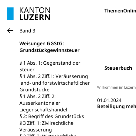
Fach- & Wirt
Schulpflicht, S
Themen
Onlin
Psychomotorik, 
Gymnasien & 
Kantonale S
Stipendien un
Gesundheits
Band 3
Sonderschul
Studienbeihilfe
Weisungen GGStG:
Heilpädagogi
Stipendien U
Universität
Grundstückgewinnsteuer
Fachstelle St
Technische Hoch
§ 1 Abs. 1: Gegenstand der
Hochschulbildung
Steuerbuch
Finanzielle 
Steuer
Hochschule Luze
(Dachorganisati
§ 1 Abs. 2 Ziff.1: Veräusserung
land- und forstwirtschaftlicher
Willkommen im Luzern
swissunivers
Vorschule
Grundstücke
§ 1 Abs. 2 Ziff. 2:
Kindergarten, Ki
01.01.2024
Ausserkantonaler
Beteiligung me
Liegenschaftshandel
Kinderbetre
§ 2: Begriff des Grundstücks
Frühe Förde
§ 3 Ziff. 1: Zivilrechtliche
Gesundheit und 
Veräusserung