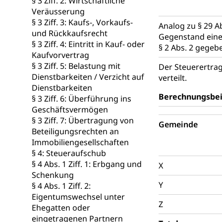
§ 3 Ziff. 2: Wirtschaftliche
Konsumenten
Veräusserung
§ 3 Ziff. 3: Kaufs-, Vorkaufs-
Konsumentenrech
Analog zu § 29 A
Erschöpfung, nat
und Rückkaufsrecht
Gegenstand einer
§ 3 Ziff. 4: Eintritt in Kauf- oder
§ 2 Abs. 2 gegebe
Lebensmittel
Krankenversi
Kaufvorvertrag
§ 3 Ziff. 5: Belastung mit
Der Steuerertrag
Unfallversicheru
Dienstbarkeiten / Verzicht auf
verteilt.
Dienstbarkeiten
Krankenversi
Lebensmittels
Berechnungsbei
§ 3 Ziff. 6: Überführung ins
Obligatorisc
sichere Lebensmi
Geschäftsvermögen
§ 3 Ziff. 7: Übertragung von
Gemeinde
Trinkwasser
Prävention
Beteiligungsrechten an
Immobiliengesellschaften
Gesundheitsvors
§ 4: Steueraufschub
Sekundärprävent
§ 4 Abs. 1 Ziff. 1: Erbgang und
X
Schenkung
Darmkrebsvo
Soziale Sicher
Y
§ 4 Abs. 1 Ziff. 2:
Suchtpräven
Sozialversicheru
Eigentumswechsel unter
Invalidenversich
Z
Ehegatten oder
eingetragenen Partnern