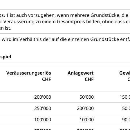
schutz
te, Produktsicherheit, Preisüberwachung, Preisüberwacher, Konsu
bs. 1 ist auch vorzugehen, wenn mehrere Grundstücke, die
ionale Erschöpfung, internationale Erschöpfung, Preisabsprache, K
 Veräusserung zu einem Gesamtpreis bilden, ohne dass eine
n ist.
kontrolle und Verbraucherschutz
cherung
 wird im Verhältnis der auf die einzelnen Grundstücke ent
ng, Berufsunfallversicherung, Krankheit, Unfall, Prämienverbillig
cherung (WAS Luzern)
Prämienverbilligung (WAS Luzern
icherheit
spiel
he Krankenversicherung (WAS Luzern)
Kranken- und Unf
ttel, Lebensmittelkontrolle, Lebensmittelhygiene, Produktesicherh
Veräusserungserlös
Anlagewert
Gew
Lebensmittel
CHF
CHF
orge, Wellness, Unfallverhütung, Suchtprävention, Alkoholprävent
ion, Tertiärprävention
200'000
50'000
150'
rsorge
Kantonales Tabakpräventionsprogramm
Gesu
heit
250'000
200'000
50'
tion
Gesundheitsversorgung
ngen, Sozialpolitik, Arbeitslosenversicherung, Mutterschaftsvers
erung, Sozialhilfe
100'000
10'000
90'