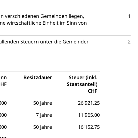
mentenorganisation, parallele Einfuhr, regionale
 in verschiedenen Gemeinden liegen,
1
artell, Cassis-deDijon-Prinzip
 wirtschaftliche Einheit im Sinn von
fallenden Steuern unter die Gemeinden
2
ung, Krankenkasse
)
allversicherung
eit
inn
Besitzdauer
Steuer (inkl.
CHF
Staatsanteil)
CHF
ion, Tabakprävention, Primärprävention,
000
50 Jahre
26'921.25
ndheitsförderung
Prävention (Polizei)
000
7 Jahre
11'965.00
icherung, Krankenversicherung, Unfallversicherung,
000
50 Jahre
16'152.75