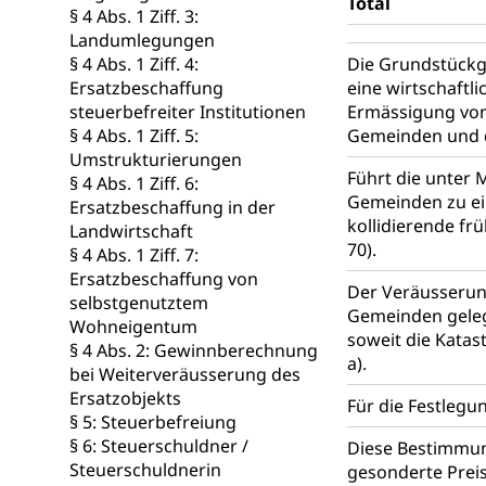
Total
Kranken- und 
Sucht und Dr
§ 4 Abs. 1 Ziff. 3:
Landumlegungen
Soziales und 
Drogenabhängigk
§ 4 Abs. 1 Ziff. 4:
Die Grundstückge
Drogensüchtige,
Invalidenver
Ersatzbeschaffung
eine wirtschaftli
Fachstelle S
Gesundheitsv
steuerbefreiter Institutionen
Ermässigung von
§ 4 Abs. 1 Ziff. 5:
Gemeinden und
Gesundheitsverso
Umstrukturierungen
Führt die unter 
§ 4 Abs. 1 Ziff. 6:
Gesundheits
AHV / IV
Gemeinden zu ei
Ersatzbeschaffung in der
kollidierende fr
Landwirtschaft
Altersrente, Inv
70).
Hilflosenentsch
§ 4 Abs. 1 Ziff. 7:
Ersatzbeschaffung von
Der Veräusserung
Hilfslosenen
Behinderung
selbstgenutztem
Gemeinden gelege
Wohneigentum
Informations
Körperbehinderu
soweit die Katas
§ 4 Abs. 2: Gewinnberechnung
a).
IV-Leistunge
bei Weiterveräusserung des
Inklusion im
Ersatzobjekts
Für die Festlegu
§ 5: Steuerbefreiung
Kultur und Medi
§ 6: Steuerschuldner /
Diese Bestimmun
Steuerschuldnerin
gesonderte Preis
Archive und B