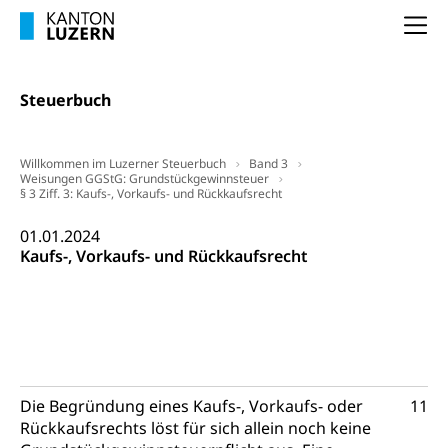
Kindertagesstätte, Spielgruppe, Tagesmutter,
Schulliste
Fachstelle Hochschulbildung
Freiwilliges Kindergarten Jahr
Na
Heilpädagogische Schulen
Kinderbetreuung
Freiwilliger Schulsport
Steuerbuch
Freiwilliges Kindergarten Jahr
Gesundheit und Soziales
Frühe Sprachförderung
Willkommen im Luzerner Steuerbuch
Band 3
Konsumentenschutz
Kindergarten & Basisstufe
Weisungen GGStG: Grundstückgewinnsteuer
§ 3 Ziff. 3: Kaufs-, Vorkaufs- und Rückkaufsrecht
Konsumentenrechte, Produktsicherheit,
Frühe Förderung
Preisüberwachung, Preisüberwacher,
01.01.2024
Konsumentenorganisation, parallele Einfuhr,
Kaufs-, Vorkaufs- und Rückkaufsrecht
regionale Erschöpfung, nationale Erschöpfung,
internationale Erschöpfung, Preisabsprache, Kartell,
Cassis-deDijon-Prinzip
Lebensmittelkontrolle und
Krankenversicherung
Verbraucherschutz
Unfallversicherung, Berufsunfallversicherung,
Krankheit, Unfall, Prämienverbilligung,
Die Begründung eines Kaufs-, Vorkaufs- oder
11
Krankenkasse
Rückkaufsrechts löst für sich allein noch keine