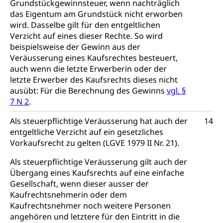
Grundstückgewinnsteuer, wenn nachträglich
Arzneimittelabhängigkeit, Suchtkrankheit,
das Eigentum am Grundstück nicht erworben
Existenzsicherung - Sozialhilfe
Drogenabhängige, Drogensüchtige,
wird. Dasselbe gilt für den entgeltlichen
Betäubungsmittel, Suchtmittel, Psychopharmaka
Soziales und Gesellschaft (Dienststelle)
Verzicht auf eines dieser Rechte. So wird
beispielsweise der Gewinn aus der
Fachstelle Sucht Region Luzern
Gesundheitsversorgung
Opferhilfe
Veräusserung eines Kaufsrechtes besteuert,
Drogen (Polizei)
Gesundheitsversorgung, Spital, Pflegeinitiative,
Arbeitslosenversicherung (WAS Luzern)
auch wenn die letzte Erwerberin oder der
Ambulant vor stationär, AVOS, Patientendossier
letzte Erwerber des Kaufsrechts dieses nicht
Sucht
Invalidenversicherung (WAS Luzern)
ausübt: Für die Berechnung des Gewinns
vgl. §
Gesundheitsversorgung
AHV / IV
Soziale Sicherheit
7 N 2
.
Altersrente, Invalidenrente, Witwenrente,
Als steuerpflichtige Veräusserung hat auch der
14
Sozialversicherung, Vorsorgeeinrichtung,
Pensionskasse, erste Säule, zweite Säule, dritte
entgeltliche Verzicht auf ein gesetzliches
Säule, Hilflosenentschädigung,
Vorkaufsrecht zu gelten (LGVE 1979 II Nr. 21).
Ergänzungsleistungen, Altersvorsorge,
Todesfallversicherung
Als steuerpflichtige Veräusserung gilt auch der
Übergang eines Kaufsrechts auf eine einfache
Hilfslosenentschädigung (WAS Luzern)
Behinderung
Gesellschaft, wenn dieser ausser der
Kaufrechtsnehmerin oder dem
AHV-Hinterlassenenrente (WAS Luzern)
Körperbehinderung, körperliche Behinderung,
Kaufrechtsnehmer noch weitere Personen
geistige Behinderung, psychische Behinderung,
AHV-Beiträge (WAS Luzern)
angehören und letztere für den Eintritt in die
Erwerbsunfähigkeit, Behinderte