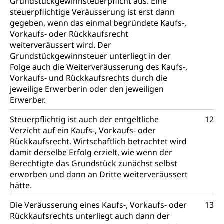
Grundstückgewinnsteuerpflicht aus. Eine
Krankenversicherung (WAS Luzern)
Lebensmittelsicherheit
steuerpflichtige Veräusserung ist erst dann
Prämienverbilligung (WAS Luzern)
sichere Lebensmittel, Lebensmittelkontrolle,
gegeben, wenn das einmal begründete Kaufs-,
Lebensmittelhygiene, Produktesicherheit
Vorkaufs- oder Rückkaufsrecht
Obligatorische Krankenversicherung (WAS
weiterveräussert wird. Der
Luzern)
Trinkwasser
Prävention
Grundstückgewinnsteuer unterliegt in der
Kranken- und Unfallversicherung
Folge auch die Weiterveräusserung des Kaufs-,
Lebensmittel
Gesundheitsvorsorge, Wellness, Unfallverhütung,
Vorkaufs- und Rückkaufsrechts durch die
Suchtprävention, Alkoholprävention,
Tabakprävention, Primärprävention,
jeweilige Erwerberin oder den jeweiligen
Sekundärprävention, Tertiärprävention
Erwerber.
Darmkrebsvorsorge
Soziale Sicherheit
Steuerpflichtig ist auch der entgeltliche
12
Verzicht auf ein Kaufs-, Vorkaufs- oder
Kantonales Tabakpräventionsprogramm
Sozialversicherungen, Sozialpolitik,
Rückkaufsrecht. Wirtschaftlich betrachtet wird
Arbeitslosenversicherung,
Gesundheitsförderung
damit derselbe Erfolg erzielt, wie wenn der
Mutterschaftsversicherung, Krankenversicherung,
Berechtigte das Grundstück zunächst selbst
Unfallversicherung, Invalidenversicherung,
Prävention (Polizei)
Sozialhilfe
erworben und dann an Dritte weiterveräussert
hätte.
Suchtprävention
Kranken- und Unfallversicherung
Sucht und Drogen
Gesundheitsversorgung
Die Veräusserung eines Kaufs-, Vorkaufs- oder
13
(gruezi.lu.ch)
Drogenabhängigkeit, Drogensucht,
Rückkaufsrechts unterliegt auch dann der
Medikamentenabhängigkeit,
Krankenversicherung (WAS Luzern)