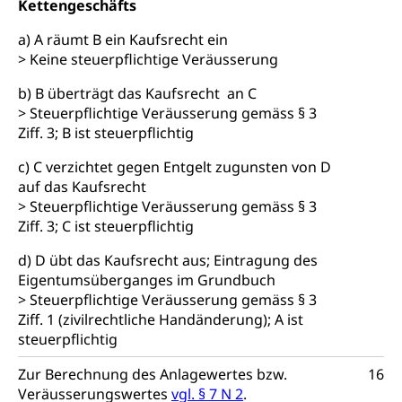
Kettengeschäfts
Werkankäufe, Kunstankäufe, Kunst und Bau, Schule
und Kultur, Kulturgesuche, Kulturvermittlung
a) A räumt B ein Kaufsrecht ein
> Keine steuerpflichtige Veräusserung
Kulturförderung und Vermittlung
b) B überträgt das Kaufsrecht an C
Angebote für Schulklassen
Mobilität
> Steuerpflichtige Veräusserung gemäss § 3
Zentralschweizer Filmförderung
Ziff. 3; B ist steuerpflichtig
Schiene und öffentlicher Verkehr
c) C verzichtet gegen Entgelt zugunsten von D
Schienenverkehr, Zugverkehr, Bahnverkehr,
auf das Kaufsrecht
Transportmittel, öffentlicher Verkehr
> Steuerpflichtige Veräusserung gemäss § 3
Ziff. 3; C ist steuerpflichtig
Verkehrsverbund Luzern VVL
Schifffahrt
d) D übt das Kaufsrecht aus; Eintragung des
Öffentlicher Verkehr Luzern Mobil
Schiffsverkehr, Binnenschifffahrt, Seeschifffahrt,
Eigentumsüberganges im Grundbuch
Flussschifffahrt
> Steuerpflichtige Veräusserung gemäss § 3
Ziff. 1 (zivilrechtliche Handänderung); A ist
Schifffahrt (Strassenverkehrsamt)
Strasse
steuerpflichtig
Autoverkehr, Lastwagenverkehr, Schwerverkehr,
leistungsabhängige Schwerverkehrsabgabe,
Zur Berechnung des Anlagewertes bzw.
16
Langsamverkehr, Transportmittel, Auto, Motorrad,
Veräusserungswertes
vgl. § 7 N 2
.