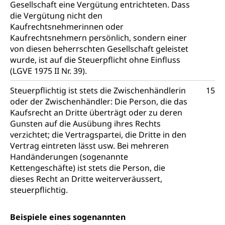
Gesellschaft eine Vergütung entrichteten. Dass
Informationsstelle AHV/IV
Inklusion im Sport
die Vergütung nicht den
Ergänzungsleistungen (EL) (WAS Luzern)
Kaufrechtsnehmerinnen oder
Menschen mit Behinderungen
Kultur und Medien
Kaufrechtsnehmern persönlich, sondern einer
AHV-Altersrente (WAS Luzern)
von diesen beherrschten Gesellschaft geleistet
IV-Leistungen (WAS Luzern)
wurde, ist auf die Steuerpflicht ohne Einfluss
Archive und Bibliotheken
(LGVE 1975 II Nr. 39).
Bücher, Bundesarchiv, Landesbibliothek
Steuerpflichtig ist stets die Zwischenhändlerin
15
Staatsarchiv Luzern
Kulturelle Einrichtungen
oder der Zwischenhändler: Die Person, die das
Kaufsrecht an Dritte überträgt oder zu deren
Zentral- und Hochschulbibliothek
Museen, Theater, Bibliotheken
Gunsten auf die Ausübung ihres Rechts
Archiv der Denkmalpflege
verzichtet; die Vertragspartei, die Dritte in den
Dienststelle Kultur
Kulturförderung
Vertrag eintreten lässt usw. Bei mehreren
Kunst & Kultur (Luzern Tourismus)
Kulturpolitik, Sprachförderung, Denkmalpflege,
Handänderungen (sogenannte
kulturelles Angebot, Kulturerbe, kulturelles Erbe,
Kettengeschäfte) ist stets die Person, die
Nachwuchsförderung, Vermittlung, Selektive
dieses Recht an Dritte weiterveräussert,
Förderung, Kulturausschreibungen, Kulturpreis,
steuerpflichtig.
Werkbeitrag, Produktionsbeitrag, Recherche,
Bildende Kunst, Angewandte Kunst, Theater/Tanz,
Musik, Entwicklung, Programmbeiträge,
Beispiele eines sogenannten
Filmförderung, Regionale Förderfonds,