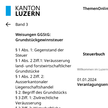
Pilotprojekt
Erwachsenenb
Themen
Onlin
Umschulung, zwe
Grundkompetenze
Band 3
Erwachsene
Berufliche Gr
Fachperson B
Lehre, Berufsfac
Weisungen GGStG:
Grundstückgewinnsteuer
Allgemeinbil
Schulen und 
Hochschule F
Bildung & Be
§ 1 Abs. 1: Gegenstand der
Steuerbuch
Steuer
Fremdsprache
Studium, Hochsc
Berufsabschl
§ 1 Abs. 2 Ziff.1: Veräusserung
Information
land- und forstwirtschaftlicher
Campus Hor
Mittelschulen
Willkommen im Luzern
Grundstücke
Berufslehre (
Pädagogische
Gymnasium, Hand
§ 1 Abs. 2 Ziff. 2:
Informatikmitte
01.01.2024
Berufsmaturi
Ausserkantonaler
und Vollzeitsch
Veranlagungsen
Liegenschaftshandel
§ 2: Begriff des Grundstücks
Berufsbildung
Obligatorische
§ 3 Ziff. 1: Zivilrechtliche
Fach- & Wirt
Schulpflicht, S
Veräusserung
Psychomotorik, 