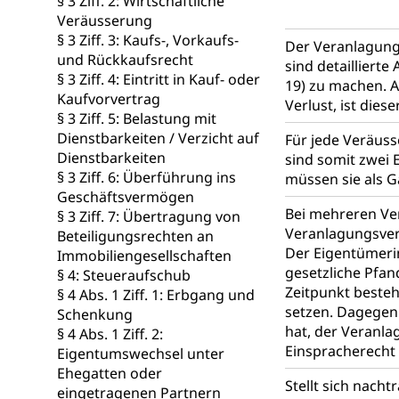
§ 3 Ziff. 2: Wirtschaftliche
Gymnasien & 
Veräusserung
Kantonale S
Stipendien un
Gesundheits
§ 3 Ziff. 3: Kaufs-, Vorkaufs-
Der Veranlagung
und Rückkaufsrecht
Sonderschul
Studienbeihilfe
sind detailliert
§ 3 Ziff. 4: Eintritt in Kauf- oder
19) zu machen. A
Heilpädagogi
Kaufvorvertrag
Stipendien U
Universität
Verlust, ist die
§ 3 Ziff. 5: Belastung mit
Fachstelle St
Technische Hoch
Dienstbarkeiten / Verzicht auf
Für jede Veräuss
Hochschulbildung
Dienstbarkeiten
sind somit zwei 
Finanzielle 
Hochschule Luze
§ 3 Ziff. 6: Überführung ins
müssen sie als 
(Dachorganisati
Geschäftsvermögen
Bei mehreren Ver
§ 3 Ziff. 7: Übertragung von
swissunivers
Vorschule
Veranlagungsver
Beteiligungsrechten an
Der Eigentümeri
Kindergarten, Ki
Immobiliengesellschaften
gesetzliche Pfan
§ 4: Steueraufschub
Kinderbetre
Zeitpunkt besteh
§ 4 Abs. 1 Ziff. 1: Erbgang und
setzen. Dagegen 
Schenkung
Frühe Förde
Gesundheit und 
hat, der Veranla
§ 4 Abs. 1 Ziff. 2:
Einspracherecht 
Eigentumswechsel unter
Konsumenten
Ehegatten oder
Stellt sich nacht
eingetragenen Partnern