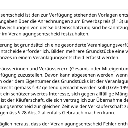
Fachmittelschulen (beruf.lu.ch)
Studienwahl- und Stud
portcamps
Primarschule
Sekundarschule
Schulpflich
d Darlehen
mittelschule
Informatikmittelschule
Wirtschaftsmitte
sentscheid ist den zur Verfügung stehenden Vorlagen en
ung
Musikschulen
Schulferien
Früherziehung
Schu
, Stipendien, Ausbildungsdarlehen
e Angaben über die Anrechnungen zum Erwerbspreis (§ 13) 
bweichungen von der Selbsteinschätzung sind bekanntzugeben 
sche Schulen
Freiwilliger Schulsport
niversität Luzern unilu
Finanzielle Unterstützung für A
ser im Veranlagungsentscheid festzuhalten.
ipendien (beruf.lu.ch)
Studienbeiträge Höhere Berufsbi
schule, Studium, Hochschulstudium, Universitätsstudium, univers
erung ist grundsätzlich eine gesonderte Veranlagungsverf
, Hochschule, universitäre Hochschule, Bachelor, Master, Doktora
Entscheide erforderlich. Bilden mehrere Grundstücke eine wi
Unterstützung Pädagogische Hochschule PHLU
Stipendi
rn, Fachhochschule Zentralschweiz, HSLU, Pädagogische Hochschul
Ganzes in einem Veranlagungsentscheid erfasst werden.
on der Schweizer Hochschulen)
äusserinnen und Veräusserern (Gesamt- oder Miteigentumsg
ities
Universität Luzern
Fachstelle Hochschulbildung
fügung zuzustellen. Davon kann abgesehen werden, wenn e
n oder dem Eigentümer des Grundstücks ist der Veranlagun
nderkrippe, Krippe, Kinderhort, Kindertagesstätte, Spielgruppe, Ta
drecht gemäss § 32 geltend gemacht werden soll (LGVE 1992 
uung
Freiwilliges Kindergarten Jahr
Frühe Sprachförd
t ein schützenswertes Interesse, sich gegen allfällige Mä
ist der Käuferschaft, die sich vertraglich zur Übernahme 
rung
Soziales
gungsentscheid zur gleichen Zeit wie der Verkäuferschaft z
gemäss § 28 Abs. 2 allenfalls Gebrauch machen kann.
schutz
räglich heraus, dass der Veranlagungsentscheid Fehler enthä