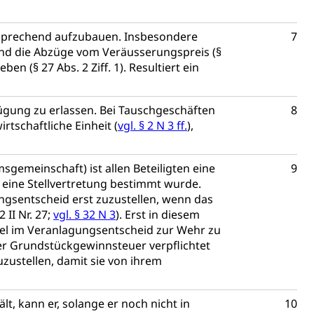
ienbearatung
Fachklasse Grafik
t
Kindergarten & Basisstufe
Förderangebote
lschule
FMS und Vollzeitschulen mit BM
tsprechend aufzubauen. Insbesondere
7
ldienste
Betreuungsangebote
Schulliste
und die Abzüge vom Veräusserungspreis (§
(§ 27 Abs. 2 Ziff. 1). Resultiert ein
usbildung Pflege HF oder Studium Pflege FH
ldung
itäre Ausbildung, akademische Ausbildung,
ügung zu erlassen. Bei Tauschgeschäften
8
t, Weiterbildung, Forschung, Entwicklung, Dienstleistungen,
rtschaftliche Einheit (
vgl. § 2 N 3 ff.
),
en Hochschule Luzern hslu
e Luzern, PH Luzern, UniLU, swissuniversities
emeinschaft) ist allen Beteiligten eine
9
ine Stellvertretung bestimmt wurde.
gsentscheid erst zuzustellen, wenn das
gesmutter, Freiwilliges Kindergarten Jahr
II Nr. 27;
vgl. § 32 N 3
). Erst in diesem
erung
Kindergarten & Basisstufe
ngel im Veranlagungsentscheid zur Wehr zu
der Grundstückgewinnsteuer verpflichtet
uzustellen, damit sie von ihrem
lt, kann er, solange er noch nicht in
10