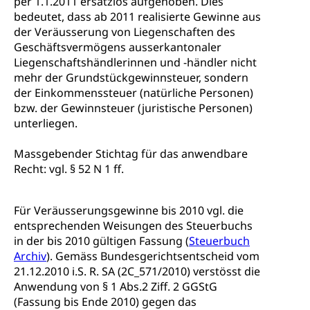
per 1.1.2011 ersatzlos aufgehoben. Dies
Sekundarschule, Schulferien, Tagesschule,
Fach- & Wirtschafts-Mittelschulzentrum FMZ
bedeutet, dass ab 2011 realisierte Gewinne aus
Schulergänzende Betreuung, Logopädie,
Neuorientierung
BIZ Beratungs- und Informationszentrum
Psychomotorik, Schulpsychologie, Schulsozialarbeit,
der Veräusserung von Liegenschaften des
Gymnasialbildung, Kantonsschulen
für Bildung und Beruf
Heilpädagogik und Sonderschulen
Geschäftsvermögens ausserkantonaler
Gymnasien & Fachmittelschulen (beruf.lu.ch)
Berufsmaturität
Liegenschaftshändlerinnen und -händler nicht
Kantonale Sportcamps
Stipendien und Darlehen
mehr der Grundstückgewinnsteuer, sondern
Studienwahl- und Studienbearatung
Zentrum für Brückenangebote
der Einkommenssteuer (natürliche Personen)
Primarschule
Studienbeihilfe, Stipendien, Ausbildungsdarlehen
Fachklasse Grafik
bzw. der Gewinnsteuer (juristische Personen)
Sekundarschule
unterliegen.
Stipendien Universität Luzern unilu
Universität
Gesundheitsmittelschule
Schulpflicht
Finanzielle Unterstützung für Ausbildung
Technische Hochschule, Studium,
Massgebender Stichtag für das anwendbare
Informatikmittelschule
Hochschulstudium, Universitätsstudium,
Pflege HF oder Studium Pflege FH
Kindergarten & Basisstufe
Recht: vgl. § 52 N 1 ff.
universitäre Ausbildung, akademische Ausbildung,
Wirtschaftsmittelschule
Fachstelle Stipendien (beruf.lu.ch)
Hochschulbildung, Hochschule, universitäre
Förderangebote
FMS und Vollzeitschulen mit BM
Hochschule, Bachelor, Master, Doktorat,
Für Veräusserungsgewinne bis 2010 vgl. die
Studienbeiträge Höhere Berufsbildung
Sonderschulung
Weiterbildung, Forschung, Entwicklung,
entsprechenden Weisungen des Steuerbuchs
Dienstleistungen, Hochschule Luzern,
Finanzielle Unterstützung Pädagogische
Musikschulen
in der bis 2010 gültigen Fassung (
Steuerbuch
Fachhochschule Zentralschweiz, HSLU,
Hochschule PHLU
Pädagogische Hochschule Luzern, PH Luzern, UniLU,
Archiv
). Gemäss Bundesgerichtsentscheid vom
Schulferien
swissuniversities (Dachorganisation der Schweizer
21.12.2010 i.S. R. SA (2C_571/2010) verstösst die
Stipendien Hochschule Luzern hslu
Hochschulen)
Früherziehung
Anwendung von § 1 Abs.2 Ziff. 2 GGStG
(Fassung bis Ende 2010) gegen das
Schuldienste
swissuniversities