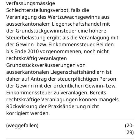
Vorschule
verfassungsmässige
Betreuungsangebote
Schlechterstellungsverbot, falls die
Universität Luzern
Kindergarten, Kinderkrippe, Krippe, Kinderhort,
Veranlagung des Wertzuwachsgewinns aus
Kindertagesstätte, Spielgruppe, Tagesmutter,
Schulliste
Fachstelle Hochschulbildung
Freiwilliges Kindergarten Jahr
ausserkantonalem Liegenschaftshandel mit
Heilpädagogische Schulen
der Grundstückgewinnsteuer eine höhere
Kinderbetreuung
Steuerbelastung ergibt als die Veranlagung mit
Freiwilliger Schulsport
der Gewinn- bzw. Einkommenssteuer. Bei den
Freiwilliges Kindergarten Jahr
Gesundheit und Soziales
bis Ende 2010 vorgenommenen, noch nicht
Frühe Sprachförderung
rechtskräftig veranlagten
Konsumentenschutz
Grundstücksveräusserungen von
Kindergarten & Basisstufe
ausserkantonalen Liegenschaftshändlern ist
Konsumentenrechte, Produktsicherheit,
Frühe Förderung
daher auf Antrag der steuerpflichtigen Person
Preisüberwachung, Preisüberwacher,
der Gewinn mit der ordentlichen Gewinn- bzw.
Konsumentenorganisation, parallele Einfuhr,
Einkommenssteuer zu veranlagen. Bereits
regionale Erschöpfung, nationale Erschöpfung,
internationale Erschöpfung, Preisabsprache, Kartell,
rechtskräftige Veranlagungen können mangels
Cassis-deDijon-Prinzip
Rückwirkung der Praxisänderung nicht
korrigiert werden.
Lebensmittelkontrolle und
Krankenversicherung
Verbraucherschutz
(weggefallen)
(20-
Unfallversicherung, Berufsunfallversicherung,
29)
Krankheit, Unfall, Prämienverbilligung,