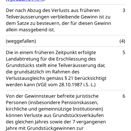
Schulliste
Fachstelle Hochschulbildung
Freiwilliges Kindergarten Jahr
Der nach Abzug des Verlusts aus früheren
3
Heilpädagogische Schulen
Kinderbetreuung
Teilveräusserungen verbleibende Gewinn ist zu
Freiwilliger Schulsport
dem Satze zu besteuern, der für diesen Gewinn
Freiwilliges Kindergarten Jahr
Gesundheit und Soziales
allein massgebend ist.
Frühe Sprachförderung
(weggefallen)
(4)
Konsumentenschutz
Kindergarten & Basisstufe
Die in einem früheren Zeitpunkt erfolgte
5
Konsumentenrechte, Produktsicherheit,
Frühe Förderung
Landabtretung für die Erschliessung des
Preisüberwachung, Preisüberwacher,
Konsumentenorganisation, parallele Einfuhr,
Grundstücks stellt eine Teilveräusserung dar,
regionale Erschöpfung, nationale Erschöpfung,
die grundsätzlich im Rahmen des
internationale Erschöpfung, Preisabsprache, Kartell,
Verlustausgleichs gemäss § 21 berücksichtigt
Cassis-deDijon-Prinzip
werden kann (VGE vom 28.10.1987 i.S. L.)
Lebensmittelkontrolle und
Krankenversicherung
Von der Gewinnsteuer befreite juristische
6
Verbraucherschutz
Personen (insbesondere Pensionskassen,
Unfallversicherung, Berufsunfallversicherung,
kirchliche und gemeinnützige Institutionen)
Krankheit, Unfall, Prämienverbilligung,
Krankenkasse
können Verluste aus Grundstücksverkäufen
des gleichen Jahres sowie der 7 vergangenen
Krankenversicherung (WAS Luzern)
Lebensmittelsicherheit
Jahre mit Grundstückgewinnen zur