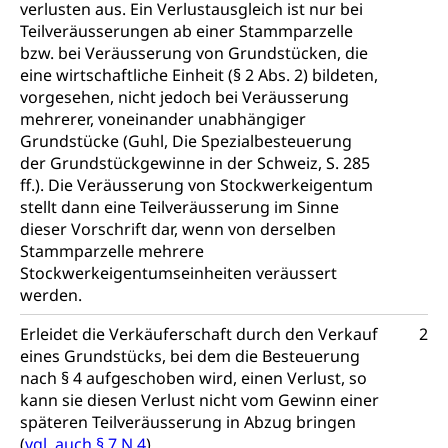
Heilpädagogik und Sonderschulen
verlusten aus. Ein Verlustausgleich ist nur bei
Gymnasien & Fachmittelschulen (beruf.lu.ch)
Berufsmaturität
Teilveräusserungen ab einer Stammparzelle
Kantonale Sportcamps
Stipendien und Darlehen
bzw. bei Veräusserung von Grundstücken, die
Studienwahl- und Studienbearatung
Zentrum für Brückenangebote
eine wirtschaftliche Einheit (§ 2 Abs. 2) bildeten,
Primarschule
Studienbeihilfe, Stipendien, Ausbildungsdarlehen
Fachklasse Grafik
vorgesehen, nicht jedoch bei Veräusserung
Sekundarschule
mehrerer, voneinander unabhängiger
Stipendien Universität Luzern unilu
Universität
Gesundheitsmittelschule
Grundstücke (Guhl, Die Spezialbesteuerung
Schulpflicht
Finanzielle Unterstützung für Ausbildung
Technische Hochschule, Studium,
der Grundstückgewinne in der Schweiz, S. 285
Informatikmittelschule
Hochschulstudium, Universitätsstudium,
Pflege HF oder Studium Pflege FH
Kindergarten & Basisstufe
ff.). Die Veräusserung von Stockwerkeigentum
universitäre Ausbildung, akademische Ausbildung,
Wirtschaftsmittelschule
stellt dann eine Teilveräusserung im Sinne
Fachstelle Stipendien (beruf.lu.ch)
Hochschulbildung, Hochschule, universitäre
Förderangebote
dieser Vorschrift dar, wenn von derselben
FMS und Vollzeitschulen mit BM
Hochschule, Bachelor, Master, Doktorat,
Studienbeiträge Höhere Berufsbildung
Sonderschulung
Stammparzelle mehrere
Weiterbildung, Forschung, Entwicklung,
Dienstleistungen, Hochschule Luzern,
Stockwerkeigentumseinheiten veräussert
Finanzielle Unterstützung Pädagogische
Musikschulen
Fachhochschule Zentralschweiz, HSLU,
werden.
Hochschule PHLU
Pädagogische Hochschule Luzern, PH Luzern, UniLU,
Schulferien
swissuniversities (Dachorganisation der Schweizer
Erleidet die Verkäuferschaft durch den Verkauf
2
Stipendien Hochschule Luzern hslu
Hochschulen)
Früherziehung
eines Grundstücks, bei dem die Besteuerung
nach § 4 aufgeschoben wird, einen Verlust, so
Schuldienste
swissuniversities
Vorschule
kann sie diesen Verlust nicht vom Gewinn einer
Betreuungsangebote
späteren Teilveräusserung in Abzug bringen
Universität Luzern
Kindergarten, Kinderkrippe, Krippe, Kinderhort,
Kindertagesstätte, Spielgruppe, Tagesmutter,
(
vgl. auch § 7 N 4
).