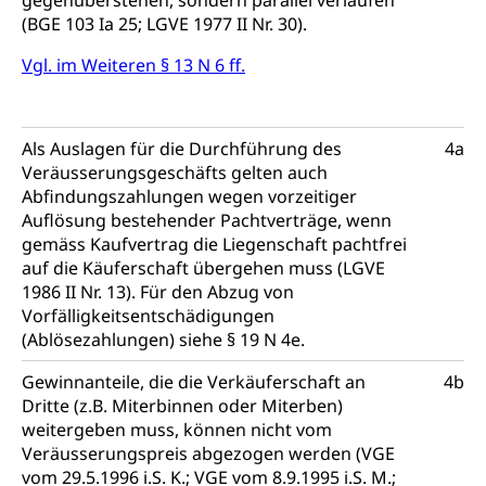
gegenüberstehen, sondern parallel verlaufen
(BGE 103 Ia 25; LGVE 1977 II Nr. 30).
Gleichstellung aller Geschlechter und
Zivilverfahren
Lebensformen
Vgl. im Weiteren § 13 N 6 ff.
Zivilrecht, Zivilrechtspflege, Gerichtsverfahren
Gleichstellung Menschen mit
Bezirksgerichte: Aufgaben und Verfahren
Behinderungen
Betreibung und Konkurs
Als Auslagen für die Durchführung des
4a
Kosten im Zivilprozess
Schlichtungsbehörde Gleichstellung
Bankrott, Schulden, Zahlungsunfähigkeit, Pfändung
Veräusserungsgeschäfts gelten auch
Abfindungszahlungen wegen vorzeitiger
Schulden (gruezi.lu.ch)
Demokratie
Auflösung bestehender Pachtverträge, wenn
Betreibungsämter
Regierungsform, Stimm- und Wahlrecht,
gemäss Kaufvertrag die Liegenschaft pachtfrei
Stimmrecht, Abstimmungen, Wahlen, politische
auf die Käuferschaft übergehen muss (LGVE
Betreibungsverfahren
Parteien, Grundfreiheiten, Pluralismus
1986 II Nr. 13). Für den Abzug von
Konkursämter
Vorfälligkeitsentschädigungen
Volksrechte
Kantonale Steuern
(Ablösezahlungen) siehe § 19 N 4e.
Finanzausgleich, Einkommenssteuer, Kopfsteuer,
Gewinnanteile, die die Verkäuferschaft an
4b
Personalsteuer, Haushaltssteuer, Vermögenssteuer,
Dritte (z.B. Miterbinnen oder Miterben)
Verrechnungssteuer, Quellensteuer,
Grundstückgewinnsteuer, Liegenschaftssteuer,
weitergeben muss, können nicht vom
Handänderungssteuer, Grundsteuer, Kirchensteuer,
Veräusserungspreis abgezogen werden (VGE
Gewerbesteuer, Vergnügungssteuer,
vom 29.5.1996 i.S. K.; VGE vom 8.9.1995 i.S. M.;