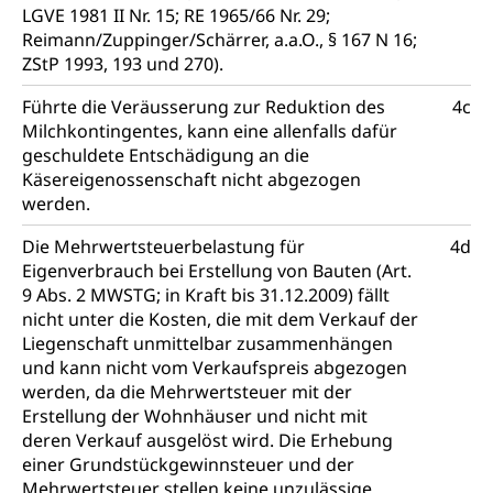
Reklameplakatsteuer, Verkehrssteuer,
LGVE 1981 II Nr. 15; RE 1965/66 Nr. 29;
Erbschaftssteuer, Schenkungssteuer, Gewinn- und
Reimann/Zuppinger/Schärrer, a.a.O., § 167 N 16;
Kapitalsteuer
ZStP 1993, 193 und 270).
Steuern (Dienststelle)
Ombudsstellen
Führte die Veräusserung zur Reduktion des
4c
Vermittler, Vermittlungsstelle, Schlichtungsstelle,
Milchkontingentes, kann eine allenfalls dafür
Vermittlung, Schlichtung, Mediation
geschuldete Entschädigung an die
Käsereigenossenschaft nicht abgezogen
Umgang mit Beschwerden (Volksschulen)
Rassismus
werden.
Beschwerde Strassenverkehrsamt
Diskriminierung, Fremdenfeindlichkeit,
Die Mehrwertsteuerbelastung für
4d
Gleichberechtigung
Eigenverbrauch bei Erstellung von Bauten (Art.
Beschwerdestelle Spitäler
9 Abs. 2 MWSTG; in Kraft bis 31.12.2009) fällt
Anlaufstelle Schutz vor Diskriminierung
Strafregister und Strafverfahren
Schlichtungsstelle SEG
nicht unter die Kosten, die mit dem Verkauf der
(fabia)
Strafrecht, Strafrechtspflege, Gerichtsverfahren,
Liegenschaft unmittelbar zusammenhängen
Strafregistereintrag, Strafregisterauszug,
Schutz vor Diskriminierung
und kann nicht vom Verkaufspreis abgezogen
Kriminalität
werden, da die Mehrwertsteuer mit der
Erstellung der Wohnhäuser und nicht mit
Strafverfahren Staatsanwaltschaft
Vormundschaft
deren Verkauf ausgelöst wird. Die Erhebung
einer Grundstückgewinnsteuer und der
Strafregisterauszug bestellen (EJPD)
Vormund, Amtsvormund, Mündel,
Mehrwertsteuer stellen keine unzulässige
Vormundschaftsbehörde, Kindesschutz,