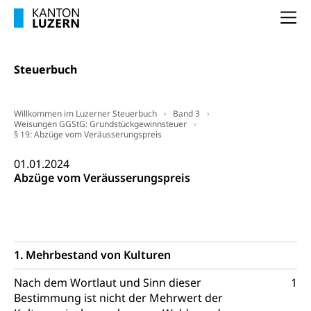
Amt für Migration
Ausweise und Bescheinigungen
Na
Reisepass, Identitätskarte, Visum, Geburtsurkunde
Steuerbuch
Jagdausweis, Fischereiausweis
Einbürgerung
Strafregisterauszug bestellen
Nationalität, Staatsangehörigkeit,
Staatsbürgerschaft, Bürgerrecht, Erwerb des
Willkommen im Luzerner Steuerbuch
Band 3
Waffen, Sprengstoffe und Pyrotechnik
Bürgerrechts, Verlust des Bürgerrechts,
Weisungen GGStG: Grundstückgewinnsteuer
§ 19: Abzüge vom Veräusserungspreis
Einbürgerungsverfahren
Reisepass, Identitätskarte
01.01.2024
Einbürgerungen
Geburt
Strassenverkehrsamt (Führerausweis,
Abzüge vom Veräusserungspreis
Fahrzeugausweis)
Geburtsurkunde, Geburtsschein, Geburtsanzeige
Namensänderungen
Familienzulagen (WAS Luzern)
Kinder und Jugendliche
Schwangerschaft / Geburt (gruezi.lu.ch)
Mündigkeit, Kindesschutz, Jugendschutz
1. Mehrbestand von Kulturen
Kinder- und Jugendförderung
Pflege / Pflegeheim
Nach dem Wortlaut und Sinn dieser
1
Psychische Gesundheit
Bestimmung ist nicht der Mehrwert der
Hauspflege, spitalexterne Pflege, Spitex