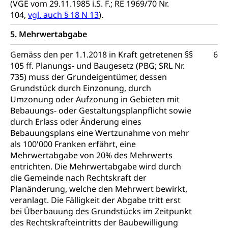
(VGE vom 29.11.1985 i.S. F.; RE 1969/70 Nr.
Richtplanung Kanton Luzern (ARE)
104,
vgl. auch § 18 N 13
).
Raum und Wirtschaft rawi
5. Mehrwertabgabe
Gemäss den per 1.1.2018 in Kraft getretenen §§
6
105 ff. Planungs- und Baugesetz (PBG; SRL Nr.
735) muss der Grundeigentümer, dessen
Grundstück durch Einzonung, durch
Umzonung oder Aufzonung in Gebieten mit
Bebauungs- oder Gestaltungsplanpflicht sowie
durch Erlass oder Änderung eines
Bebauungsplans eine Wertzunahme von mehr
als 100'000 Franken erfährt, eine
Mehrwertabgabe von 20% des Mehrwerts
entrichten. Die Mehrwertabgabe wird durch
die Gemeinde nach Rechtskraft der
Planänderung, welche den Mehrwert bewirkt,
veranlagt. Die Fälligkeit der Abgabe tritt erst
bei Überbauung des Grundstücks im Zeitpunkt
des Rechtskrafteintritts der Baubewilligung