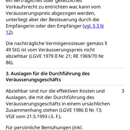
ein vertragliches oder gesetzliches
Halten von Wildtieren
Vorkaufsrecht zu entrichten war, kann vom
Sicherheit
Veräusserungspreis abgezogen werden,
Haltung Heimtiere
unterliegt aber der Besteuerung durch die
Hunde
Empfängerin oder den Empfänger (
vgl. § 3 N
Armee
12
).
Militär, Militärdienst, Militärdienstpflicht,
Wehrpflicht, Berufssoldat, Militärdienstverweigerer,
Die nachträgliche Vermögenssteuer gemäss §
Dienstverweigerer, Militärdienstverweigerung,
49 StG ist vom Veräusserungspreis nicht
Wehrpflichtersatz, Wehrpflichtersatzabgabe
abziehbar (LGVE 1979 II Nr. 21; RE 1969/70 Nr.
86).
Militär
Bevölkerungsschutz
3. Auslagen für die Durchführung des
Schweizer Armee
Katastrophenschutz, Katastrophenhilfe, Polizei,
Veräusserungsgeschäfts
Feuerwehr, Gesundheitswesen, technische Betriebe,
Erwerbsausfallentschädigung (WAS Luzern)
Alarmierung, Sirenentest
Abziehbar sind nur die effektiven Kosten und
3
Auslagen, die mit der Durchführung des
Kantonaler Führungsstab
Polizei
Veräusserungsgeschäfts in einem ursächlichen
Ordnungskräfte, Sicherheit, öffentliche Ordnung
Zusammenhang stehen (LGVE 1986 II Nr. 13;
VGE vom 21.5.1993 i.S. F.).
Polizei
Versorgung
Für persönliche Bemühungen (inkl.