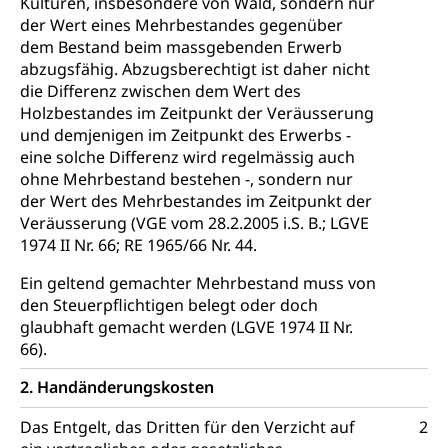
Kulturen, insbesondere von Wald, sondern nur
IV für Kinder und Jugendliche (WAS Luzern)
Betreuende Angehörige
der Wert eines Mehrbestandes gegenüber
Religion
dem Bestand beim massgebenden Erwerb
Pflegeheimliste und freie Pflegeplätze
Kirche, Gottesdienst, Seelsorge,
abzugsfähig. Abzugsberechtigt ist daher nicht
Religionsgemeinschaft
die Differenz zwischen dem Wert des
Betreuung von Angehörigen (WAS Luzern)
Holzbestandes im Zeitpunkt der Veräusserung
Religionsvielfalt Im Kanton Luzern (unilu)
Sport
und demjenigen im Zeitpunkt des Erwerbs -
Religion (gruezi.lu.ch)
Freizeitaktivitäten, Schulsport, Spitzensport,
eine solche Differenz wird regelmässig auch
Breitensport, Jugend und Sport, Sportanlagen
ohne Mehrbestand bestehen -, sondern nur
der Wert des Mehrbestandes im Zeitpunkt der
Olympiateam Kanton Luzern
Tiere
Veräusserung (VGE vom 28.2.2005 i.S. B.; LGVE
1974 II Nr. 66; RE 1965/66 Nr. 44.
Offene Sporthallen
Haustiere, Heimtiere, Wildtiere, Veterinärmedizin,
Tiermedizin, Tierarzt, Tierschutz, Jagd, Fischerei,
Ein geltend gemachter Mehrbestand muss von
Gesundheitsförderung
Viehzucht
den Steuerpflichtigen belegt oder doch
Jugend+Sport
glaubhaft gemacht werden (LGVE 1974 II Nr.
Tierschutz
Todesfall
66).
Freiwilliger Schulsport
Hobbytierhaltung und Bienen
Bestattung, Beerdigung, Testament, Erbrecht,
Erbschaft, Todesschein, Todesanzeige,
Sportförderung
2. Handänderungskosten
Veterinärdienst
Zivilstandsamt, Erben, Erbenliste
Das Entgelt, das Dritten für den Verzicht auf
2
Wildtiere
Ärztliche Todesbescheinigung