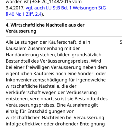
worden ist (BGE 2C_1148/2015 vom
ÖREB-Kataster
3.4.2017;
vgl. auch LU StB Bd. 1 Weisungen StG
Energie
§ 40 Nr. 1 Ziff. 2.4
).
Grundeigentümerabfrage
Strom, Energieversorgung, Stromversorgung,
Energieverbrauch, Stromverbrauch, Energiequelle,
4. Wirtschaftliche Nachteile aus der
Windenergie, Wasserkraft, Sonnenenergie, fossile
Veräusserung
Energie, erneuerbare Energie, Biomasse
Alle Leistungen der Käuferschaft, die in
5
Energiefachstellenkonferenz Zentralschweiz
Grundbuch
kausalem Zusammenhang mit der
Handänderung stehen, bilden grundsätzlich
Grundbucheintrag, Grundbuchamt,
Bestandteil des Veräusserungspreises. Wird
Grundeigentum, Grundstück
bei einer freiwilligen Veräusserung neben dem
Grundbuch
eigentlichen Kaufpreis noch eine Sonder- oder
Luft und Klima
Inkonvenienzentschädigung für irgendwelche
Grundbuchplan mit Eigentümerabfrage
Luftreinhaltung, Luftverschmutzung, Klimaschutz,
wirtschaftliche Nachteile, die der
Klimaveränderung, Treibhauseffekt
(Geoportal)
Verkäuferschaft wegen der Veräusserung
entstehen, vereinbart, so ist sie Bestandteil des
Atmosphäre, Luft, Klima (Geoportal)
Raumplanung
Veräusserungspreises. Eine Ausnahme gilt
Klima
Raumplan, Nutzungsplan
einzig für Entschädigungen von
wirtschaftlichen Nachteilen bei Veräusserung
Raumdatenpool
infolge effektiver oder drohender Enteignung