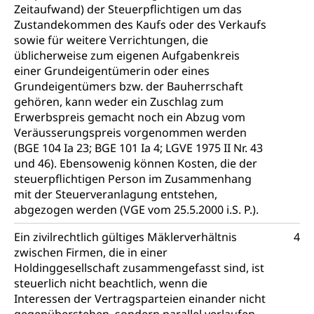
Vorratshaltung, Vorrat
Zeitaufwand) der Steuerpflichtigen um das
Zustandekommen des Kaufs oder des Verkaufs
Wasserversorgung
Waffen
sowie für weitere Verrichtungen, die
üblicherweise zum eigenen Aufgabenkreis
Waffenerwerbsschein, Waffenschein, Waffenbüro,
Waffentragen, Selbstverteidigung
einer Grundeigentümerin oder eines
Grundeigentümers bzw. der Bauherrschaft
Waffen, Sprengstoffe und Pyrotechnik
Zivildienst
gehören, kann weder ein Zuschlag zum
Erwerbspreis gemacht noch ein Abzug vom
Militärdienst
Veräusserungspreis vorgenommen werden
(BGE 104 Ia 23; BGE 101 Ia 4; LGVE 1975 II Nr. 43
Bundesamt für Zivildienst ZIVI
Zivilschutz
und 46). Ebensowenig können Kosten, die der
Erwerbsausfallentschädigung (WAS Luzern)
Schutzdienstpflicht, Schutzraum,
steuerpflichtigen Person im Zusammenhang
Schutzraumbaupflicht
mit der Steuerveranlagung entstehen,
abgezogen werden (VGE vom 25.5.2000 i.S. P.).
Zivilschutz
Ein zivilrechtlich gültiges Mäklerverhältnis
4
Staat und Recht
zwischen Firmen, die in einer
Holdinggesellschaft zusammengefasst sind, ist
steuerlich nicht beachtlich, wenn die
Gleichstellung von Frau und Mann
Interessen der Vertragsparteien einander nicht
Diskriminierung, Gleichstellungsbüro, Mobbing