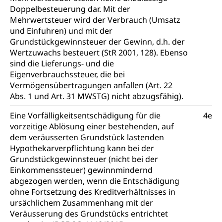
Jugendschutz
Doppelbesteuerung dar. Mit der
Mehrwertsteuer wird der Verbrauch (Umsatz
Kindes- und Erwachsenenschutz KESB
und Einfuhren) und mit der
Grundstückgewinnsteuer der Gewinn, d.h. der
Kindes- und Erwachsenenschutzbehörden im
Umwelt und Bauen
Wertzuwachs besteuert (StR 2001, 128). Ebenso
Kanton Luzern
sind die Lieferungs- und die
Abfall
Eigenverbrauchssteuer, die bei
Vermögensübertragungen anfallen (Art. 22
Abfallentsorgung, Kehrichtabfuhr, Müllabfuhr
Abs. 1 und Art. 31 MWSTG) nicht abzugsfähig).
Abfall und Entsorgung
Boden, Natur und Landschaft
Eine Vorfälligkeitsentschädigung für die
4e
vorzeitige Ablösung einer bestehenden, auf
Gemeindeverbände für Abfallentsorgung
Bodenschutz, Landschaftsschutz, Gewässerschutz,
dem veräusserten Grundstück lastenden
Naturschutz, Umweltschutz
Hypothekarverpflichtung kann bei der
Natur (Dienststelle Landwirtschaft und
Grundstückgewinnsteuer (nicht bei der
Chemie und Gifte
Wald)
Einkommenssteuer) gewinnmindernd
Giftabfälle, Giftmüll, Schadstoffe, Giftstoffe, Störfall
abgezogen werden, wenn die Entschädigung
Natur- und Lanschaftsschutz (GEO-Portal
ohne Fortsetzung des Kreditverhältnisses in
Sonderabfälle und Gifte (Umweltberatung
rawi)
Eigentum
ursächlichem Zusammenhang mit der
Luzern)
Veräusserung des Grundstücks entrichtet
Boden
Liegenschaft, Immobilie, Grundstück