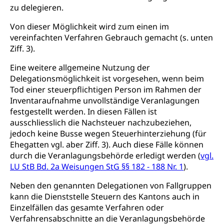
Beschwerdestelle Spitäler
zu delegieren.
Anlaufstelle Schutz vor Diskriminierung
Strafregister und Strafverfahren
Schlichtungsstelle SEG
Von dieser Möglichkeit wird zum einen im
(fabia)
Strafrecht, Strafrechtspflege, Gerichtsverfahren,
vereinfachten Verfahren Gebrauch gemacht (s. unten
Strafregistereintrag, Strafregisterauszug,
Schutz vor Diskriminierung
Ziff. 3).
Kriminalität
Eine weitere allgemeine Nutzung der
Strafverfahren Staatsanwaltschaft
Vormundschaft
Delegationsmöglichkeit ist vorgesehen, wenn beim
Tod einer steuerpflichtigen Person im Rahmen der
Strafregisterauszug bestellen (EJPD)
Vormund, Amtsvormund, Mündel,
Inventaraufnahme unvollständige Veranlagungen
Vormundschaftsbehörde, Kindesschutz,
festgestellt werden. In diesen Fällen ist
Jugendschutz
ausschliesslich die Nachsteuer nachzubeziehen,
jedoch keine Busse wegen Steuerhinterziehung (für
Kindes- und Erwachsenenschutz KESB
Ehegatten vgl. aber Ziff. 3). Auch diese Fälle können
Kindes- und Erwachsenenschutzbehörden im
Umwelt und Bauen
durch die Veranlagungsbehörde erledigt werden (
vgl.
Kanton Luzern
LU StB Bd. 2a Weisungen StG §§ 182 - 188 Nr. 1
).
Abfall
Neben den genannten Delegationen von Fallgruppen
kann die Dienststelle Steuern des Kantons auch in
Abfallentsorgung, Kehrichtabfuhr, Müllabfuhr
Einzelfällen das gesamte Verfahren oder
Abfall und Entsorgung
Verfahrensabschnitte an die Veranlagungsbehörde
Boden, Natur und Landschaft