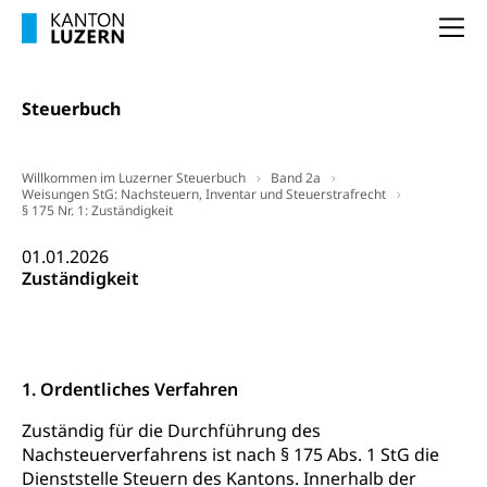
Erwerbsausfallentschädigung (WAS Luzern)
Schutzdienstpflicht, Schutzraum,
Schutzraumbaupflicht
Na
Zivilschutz
Steuerbuch
Staat und Recht
Willkommen im Luzerner Steuerbuch
Band 2a
Gleichstellung von Frau und Mann
Weisungen StG: Nachsteuern, Inventar und Steuerstrafrecht
§ 175 Nr. 1: Zuständigkeit
Diskriminierung, Gleichstellungsbüro, Mobbing
01.01.2026
Gleichstellung aller Geschlechter und
Zivilverfahren
Zuständigkeit
Lebensformen
Zivilrecht, Zivilrechtspflege, Gerichtsverfahren
Gleichstellung Menschen mit
Bezirksgerichte: Aufgaben und Verfahren
Behinderungen
Betreibung und Konkurs
Kosten im Zivilprozess
Schlichtungsbehörde Gleichstellung
Bankrott, Schulden, Zahlungsunfähigkeit, Pfändung
1. Ordentliches Verfahren
Zuständig für die Durchführung des
Schulden (gruezi.lu.ch)
Demokratie
Nachsteuerverfahrens ist nach § 175 Abs. 1 StG die
Betreibungsämter
Regierungsform, Stimm- und Wahlrecht,
Dienststelle Steuern des Kantons. Innerhalb der