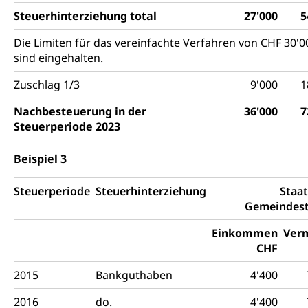
Steuerhinterziehung total
27'000
5
Die Limiten für das vereinfachte Verfahren von CHF 30'
sind eingehalten.
Zuschlag 1/3
9'000
1
Nachbesteuerung in der
36'000
7
Steuerperiode 2023
Beispiel 3
Steuerperiode
Steuerhinterziehung
Staat
Gemeindes
Einkommen
Ver
CHF
2015
Bankguthaben
4'400
2016
do.
4'400