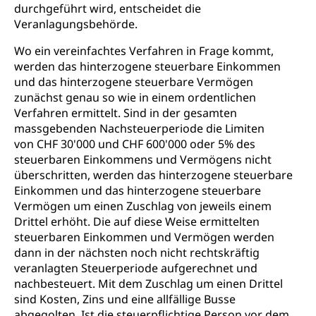
durchgeführt wird, entscheidet die
Grundbuch
Luft und Klima
Veranlagungsbehörde.
Grundbuchplan mit Eigentümerabfrage
Luftreinhaltung, Luftverschmutzung, Klimaschutz,
Wo ein vereinfachtes Verfahren in Frage kommt,
Klimaveränderung, Treibhauseffekt
(Geoportal)
werden das hinterzogene steuerbare Einkommen
Atmosphäre, Luft, Klima (Geoportal)
und das hinterzogene steuerbare Vermögen
Raumplanung
zunächst genau so wie in einem ordentlichen
Klima
Raumplan, Nutzungsplan
Verfahren ermittelt. Sind in der gesamten
massgebenden Nachsteuerperiode die Limiten
Raumdatenpool
von CHF 30'000 und CHF 600'000 oder 5% des
steuerbaren Einkommens und Vermögens nicht
Richtplanung Kanton Luzern (ARE)
überschritten, werden das hinterzogene steuerbare
Raum und Wirtschaft rawi
Einkommen und das hinterzogene steuerbare
Vermögen um einen Zuschlag von jeweils einem
Drittel erhöht. Die auf diese Weise ermittelten
steuerbaren Einkommen und Vermögen werden
dann in der nächsten noch nicht rechtskräftig
veranlagten Steuerperiode aufgerechnet und
nachbesteuert. Mit dem Zuschlag um einen Drittel
sind Kosten, Zins und eine allfällige Busse
abgegolten. Ist die steuerpflichtige Person vor dem