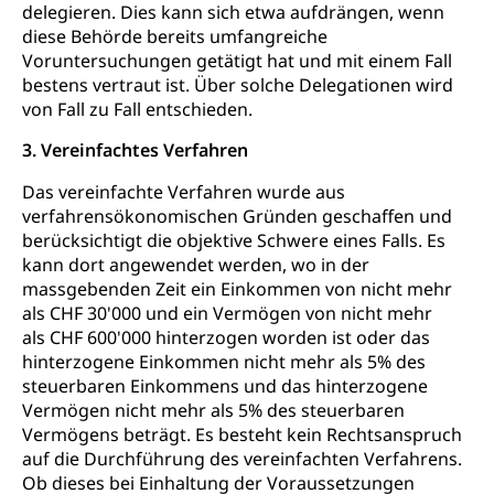
delegieren. Dies kann sich etwa aufdrängen, wenn
Gemeindeverbände für Abfallentsorgung
Bodenschutz, Landschaftsschutz, Gewässerschutz,
diese Behörde bereits umfangreiche
Naturschutz, Umweltschutz
Voruntersuchungen getätigt hat und mit einem Fall
bestens vertraut ist. Über solche Delegationen wird
Natur (Dienststelle Landwirtschaft und
Chemie und Gifte
von Fall zu Fall entschieden.
Wald)
Giftabfälle, Giftmüll, Schadstoffe, Giftstoffe, Störfall
3. Vereinfachtes Verfahren
Natur- und Lanschaftsschutz (GEO-Portal
Sonderabfälle und Gifte (Umweltberatung
rawi)
Eigentum
Das vereinfachte Verfahren wurde aus
Luzern)
Boden
verfahrensökonomischen Gründen geschaffen und
Liegenschaft, Immobilie, Grundstück
berücksichtigt die objektive Schwere eines Falls. Es
ÖREB-Kataster
Energie
kann dort angewendet werden, wo in der
massgebenden Zeit ein Einkommen von nicht mehr
Grundeigentümerabfrage
Strom, Energieversorgung, Stromversorgung,
als CHF 30'000 und ein Vermögen von nicht mehr
Energieverbrauch, Stromverbrauch, Energiequelle,
als CHF 600'000 hinterzogen worden ist oder das
Windenergie, Wasserkraft, Sonnenenergie, fossile
hinterzogene Einkommen nicht mehr als 5% des
Energie, erneuerbare Energie, Biomasse
steuerbaren Einkommens und das hinterzogene
Energiefachstellenkonferenz Zentralschweiz
Vermögen nicht mehr als 5% des steuerbaren
Grundbuch
Vermögens beträgt. Es besteht kein Rechtsanspruch
Grundbucheintrag, Grundbuchamt,
auf die Durchführung des vereinfachten Verfahrens.
Grundeigentum, Grundstück
Ob dieses bei Einhaltung der Voraussetzungen