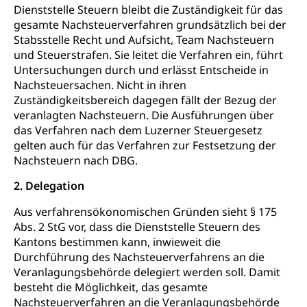
Stimmrecht, Abstimmungen, Wahlen, politische
Dienststelle Steuern bleibt die Zuständigkeit für das
Betreibungsverfahren
Parteien, Grundfreiheiten, Pluralismus
gesamte Nachsteuerverfahren grundsätzlich bei der
Konkursämter
Stabsstelle Recht und Aufsicht, Team Nachsteuern
Volksrechte
Kantonale Steuern
und Steuerstrafen. Sie leitet die Verfahren ein, führt
Finanzausgleich, Einkommenssteuer, Kopfsteuer,
Untersuchungen durch und erlässt Entscheide in
Personalsteuer, Haushaltssteuer, Vermögenssteuer,
Nachsteuersachen. Nicht in ihren
Verrechnungssteuer, Quellensteuer,
Zuständigkeitsbereich dagegen fällt der Bezug der
Grundstückgewinnsteuer, Liegenschaftssteuer,
veranlagten Nachsteuern. Die Ausführungen über
Handänderungssteuer, Grundsteuer, Kirchensteuer,
das Verfahren nach dem Luzerner Steuergesetz
Gewerbesteuer, Vergnügungssteuer,
gelten auch für das Verfahren zur Festsetzung der
Reklameplakatsteuer, Verkehrssteuer,
Erbschaftssteuer, Schenkungssteuer, Gewinn- und
Nachsteuern nach DBG.
Kapitalsteuer
2. Delegation
Steuern (Dienststelle)
Ombudsstellen
Aus verfahrensökonomischen Gründen sieht § 175
Vermittler, Vermittlungsstelle, Schlichtungsstelle,
Abs. 2 StG vor, dass die Dienststelle Steuern des
Vermittlung, Schlichtung, Mediation
Kantons bestimmen kann, inwieweit die
Durchführung des Nachsteuerverfahrens an die
Umgang mit Beschwerden (Volksschulen)
Rassismus
Veranlagungsbehörde delegiert werden soll. Damit
besteht die Möglichkeit, das gesamte
Beschwerde Strassenverkehrsamt
Diskriminierung, Fremdenfeindlichkeit,
Nachsteuerverfahren an die Veranlagungsbehörde
Gleichberechtigung