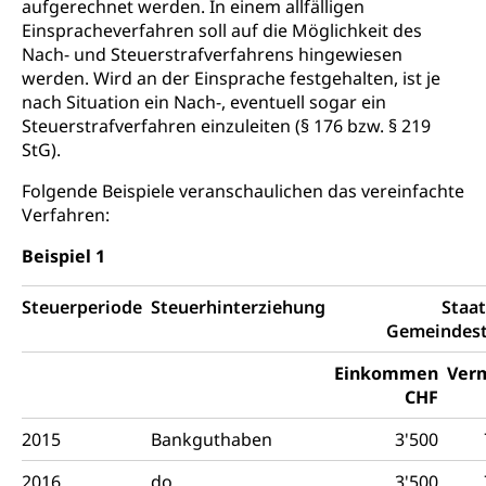
aufgerechnet werden. In einem allfälligen
Einspracheverfahren soll auf die Möglichkeit des
Nach- und Steuerstrafverfahrens hingewiesen
werden. Wird an der Einsprache festgehalten, ist je
nach Situation ein Nach-, eventuell sogar ein
Steuerstrafverfahren einzuleiten (§ 176 bzw. § 219
StG).
Folgende Beispiele veranschaulichen das vereinfachte
Verfahren:
Beispiel 1
Steuerperiode
Steuerhinterziehung
Staat
Gemeindes
Einkommen
Ver
CHF
2015
Bankguthaben
3'500
2016
do.
3'500