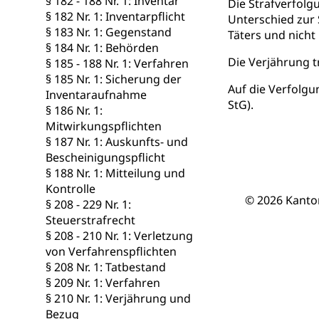
§ 182 - 188 Nr. 1: Inventar
Die Strafverfolg
Berufsmaturi
und Vollzeitsch
§ 182 Nr. 1: Inventarpflicht
Unterschied zur 
§ 183 Nr. 1: Gegenstand
Täters und nicht
Berufsbildung
Obligatorische
§ 184 Nr. 1: Behörden
Die Verjährung tr
§ 185 - 188 Nr. 1: Verfahren
Fach- & Wirt
Schulpflicht, S
§ 185 Nr. 1: Sicherung der
Psychomotorik, 
Auf die Verfolg
Gymnasien & 
Inventaraufnahme
StG).
§ 186 Nr. 1:
Kantonale S
Stipendien un
Gesundheits
Mitwirkungspflichten
Sonderschul
Studienbeihilfe
§ 187 Nr. 1: Auskunfts- und
Bescheinigungspflicht
Heilpädagogi
Stipendien U
Universität
§ 188 Nr. 1: Mitteilung und
Kontrolle
Fachstelle St
Technische Hoch
© 2026 Kanto
§ 208 - 229 Nr. 1:
Hochschulbildung
Finanzielle 
Hochschule Luze
Steuerstrafrecht
(Dachorganisati
§ 208 - 210 Nr. 1: Verletzung
von Verfahrenspflichten
swissunivers
Vorschule
§ 208 Nr. 1: Tatbestand
§ 209 Nr. 1: Verfahren
Kindergarten, Ki
§ 210 Nr. 1: Verjährung und
Bezug
Kinderbetre