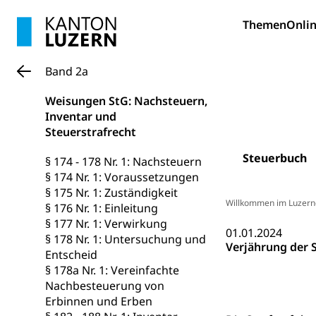
Bildung und Fo
Themen
Onlin
Wissenschaft
Forschungsförde
Band 2a
Pilotprojekt
Erwachsenenb
Weisungen StG: Nachsteuern,
Umschulung, zwe
Inventar und
Grundkompetenze
Steuerstrafrecht
Erwachsene
Berufliche Gr
Steuerbuch
§ 174 - 178 Nr. 1: Nachsteuern
§ 174 Nr. 1: Voraussetzungen
Fachperson B
Lehre, Berufsfac
§ 175 Nr. 1: Zuständigkeit
Allgemeinbil
Willkommen im Luzern
§ 176 Nr. 1: Einleitung
§ 177 Nr. 1: Verwirkung
Schulen und 
Hochschule F
Bildung & Be
01.01.2024
§ 178 Nr. 1: Untersuchung und
Verjährung der 
Fremdsprache
Studium, Hochsc
Berufsabschl
Entscheid
§ 178a Nr. 1: Vereinfachte
Information
Campus Hor
Mittelschulen
Nachbesteuerung von
Berufslehre (
Erbinnen und Erben
Pädagogische
Gymnasium, Hand
Informatikmitte