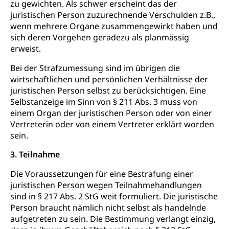
zu gewichten. Als schwer erscheint das der
leistungsabhängige Schwerverkehrsabgabe,
juristischen Person zuzurechnende Verschulden z.B.,
Langsamverkehr, Transportmittel, Auto, Motorrad,
Individualverkehr
wenn mehrere Organe zusammengewirkt haben und
sich deren Vorgehen geradezu als planmässig
zentras (Betrieb und Unterhalt LU, OW, NW,
erweist.
ZG)
Bei der Strafzumessung sind im übrigen die
Persönliches
Strassenverkehrsamt
wirtschaftlichen und persönlichen Verhältnisse der
juristischen Person selbst zu berücksichtigen. Eine
Verkehr und Infrastruktur vif
Zivilstand
Selbstanzeige im Sinn von § 211 Abs. 3 muss von
Kantonsstrassen
Geburt, Heirat, Ehe, Partnerschaft, Tod,
einem Organ der juristischen Person oder von einer
Zivilstandsamt, Zivilstandsregiste
Vertreterin oder von einem Vertreter erklärt worden
sein.
Zivilstandswesen
Adoption
3. Teilnahme
Adoptivkind, Adoptiveltern, Adoptionsvermittlung,
Adoptionsverfahren, elterliche Gewalt, elterliche
Die Voraussetzungen für eine Bestrafung einer
Sorge
juristischen Person wegen Teilnahmehandlungen
sind in § 217 Abs. 2 StG weit formuliert. Die juristische
Adoption
Aufenthaltsbewilligungen
Person braucht nämlich nicht selbst als handelnde
aufgetreten zu sein. Die Bestimmung verlangt einzig,
Niederlassungsbewilligung, Aufenthalt,
Niederlassung, Wohnsitz