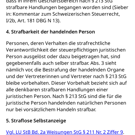
dass in ihrem Geschäftsbereich nach § 213 StG
strafbare Handlungen begangen worden sind (Sieber
Amt für Migration
Ausweise und Bescheinigungen
in: Kommentar zum Schweizerischen Steuerrecht,
I/2b, Art. 181 DBG N 13).
Reisepass, Identitätskarte, Visum, Geburtsurkunde
4. Strafbarkeit der handelnden Person
Jagdausweis, Fischereiausweis
Einbürgerung
Personen, deren Verhalten die strafrechtliche
Strafregisterauszug bestellen
Nationalität, Staatsangehörigkeit,
Verantwortlichkeit der steuerpflichtigen juristischen
Staatsbürgerschaft, Bürgerrecht, Erwerb des
Waffen, Sprengstoffe und Pyrotechnik
Person ausgelöst oder dazu beigetragen hat, sind
Bürgerrechts, Verlust des Bürgerrechts,
gegebenenfalls auch selber strafbar. Abs. 3 sieht
Einbürgerungsverfahren
Reisepass, Identitätskarte
nämlich vor, die Bestrafung der handelnden Organe
Einbürgerungen
und der Vertreterinnen und Vertreter nach § 213 StG
Geburt
Strassenverkehrsamt (Führerausweis,
bleibe vorbehalten. Dieser Vorbehalt bezieht sich auf
Fahrzeugausweis)
Geburtsurkunde, Geburtsschein, Geburtsanzeige
alle denkbaren strafbaren Handlungen einer
Namensänderungen
juristischen Person. Nach § 213 StG sind die für die
Familienzulagen (WAS Luzern)
Kinder und Jugendliche
juristische Person handelnden natürlichen Personen
nur bei vorsätzlichem Handeln strafbar.
Schwangerschaft / Geburt (gruezi.lu.ch)
Mündigkeit, Kindesschutz, Jugendschutz
5. Straflose Selbstanzeige
Kinder- und Jugendförderung
Pflege / Pflegeheim
Vgl. LU StB Bd. 2a Weisungen StG § 211 Nr. 2 Ziffer 9
.
Psychische Gesundheit
Hauspflege, spitalexterne Pflege, Spitex