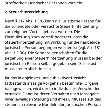
Bildende Kunst, Angewandte Kunst, Theater/Tanz,
Strafbarkeit juristischer Personen vorsieht.
Musik, Entwicklung, Programmbeiträge,
Filmförderung, Regionale Förderfonds,
2. Steuerhinterziehung
Werkankäufe, Kunstankäufe, Kunst und Bau, Schule
und Kultur, Kulturgesuche, Kulturvermittlung
Nach § 217 Abs. 1 StG kann die juristische Person für
die vollendete oder versuchte Steuerhinterziehung
Kulturförderung und Vermittlung
zum eigenen Vorteil gebüsst werden. Die
Formulierung 'zum Vorteil' bedeutet, dass die
Angebote für Schulklassen
Mobilität
Steuerhinterziehung mit Wirkung für die handelnde
Zentralschweizer Filmförderung
juristische Person begangen worden ist (vgl. Art. 181
Schiene und öffentlicher Verkehr
Abs. 1 DBG). Die Sondereigenschaften für die
Begehung einer Steuerhinterziehung müssen bei der
Schienenverkehr, Zugverkehr, Bahnverkehr,
juristischen Person selbst gegeben sein. Sie selbst
Transportmittel, öffentlicher Verkehr
muss steuerpflichtig sein.
Verkehrsverbund Luzern VVL
Schifffahrt
Ist das in objektiver und subjektiver Hinsicht
Öffentlicher Verkehr Luzern Mobil
tatbestandsmässige Vorgehen bestimmter Organe
Schiffsverkehr, Binnenschifffahrt, Seeschifffahrt,
Flussschifffahrt
nachgewiesen, wird deren individuelles Verschulden
ermittelt. Dabei ist deren Verhalten nach Massgabe
Schifffahrt (Strassenverkehrsamt)
Strasse
ihrer jeweiligen Stellung und ihres Einflusses auf das
steuerlich relevante Handeln der juristischen Person
Autoverkehr, Lastwagenverkehr, Schwerverkehr,