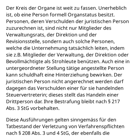
geistige Behinderung, psychische Behinderung,
Der Kreis der Organe ist weit zu fassen. Unerheblich
AHV-Beiträge (WAS Luzern)
Erwerbsunfähigkeit, Behinderte
ist, ob eine Person formell Organstatus besitzt.
Informationsstelle AHV/IV
Personen, deren Verschulden der juristischen Person
Inklusion im Sport
zuzurechnen ist, sind nicht nur Mitglieder des
Ergänzungsleistungen (EL) (WAS Luzern)
Menschen mit Behinderungen
Verwaltungsrats, der Direktion und der
Kultur und Medien
AHV-Altersrente (WAS Luzern)
Revisionsstelle, sondern auch solche Personen,
welche die Unternehmung tatsächlich leiten, indem
IV-Leistungen (WAS Luzern)
Archive und Bibliotheken
sie z.B. Mitglieder der Verwaltung, der Direktion oder
Bevollmächtigte als Strohleute benützen. Auch eine in
Bücher, Bundesarchiv, Landesbibliothek
untergeordneter Stellung tätige angestellte Person
Staatsarchiv Luzern
kann schuldhaft eine Hinterziehung bewirken. Der
Kulturelle Einrichtungen
juristischen Person nicht angerechnet werden darf
Zentral- und Hochschulbibliothek
Museen, Theater, Bibliotheken
dagegen das Verschulden einer für sie handelnden
Steuervertreterin; dieses stellt das Handeln einer
Archiv der Denkmalpflege
Dienststelle Kultur
Kulturförderung
Drittperson dar. Ihre Bestrafung bleibt nach § 217
Abs. 3 StG vorbehalten.
Kunst & Kultur (Luzern Tourismus)
Kulturpolitik, Sprachförderung, Denkmalpflege,
kulturelles Angebot, Kulturerbe, kulturelles Erbe,
Diese Ausführungen gelten sinngemäss für den
Nachwuchsförderung, Vermittlung, Selektive
Förderung, Kulturausschreibungen, Kulturpreis,
Tatbestand der Verletzung von Verfahrenspflichten
Werkbeitrag, Produktionsbeitrag, Recherche,
nach § 208 Abs. 3 und 4 StG, der ebenfalls die