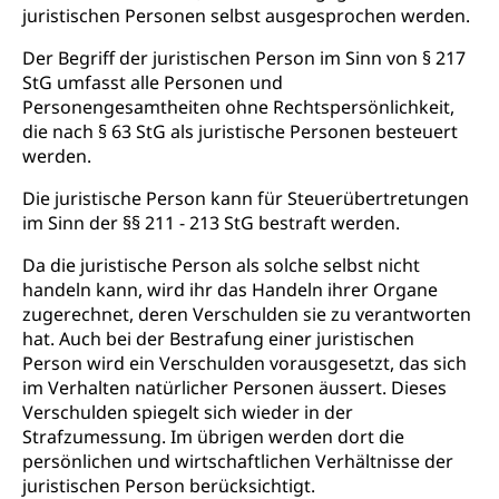
Gesundheitsversorgung
(gruezi.lu.ch)
juristischen Personen selbst ausgesprochen werden.
Drogenabhängigkeit, Drogensucht,
Medikamentenabhängigkeit,
Krankenversicherung (WAS Luzern)
Der Begriff der juristischen Person im Sinn von § 217
Arzneimittelabhängigkeit, Suchtkrankheit,
StG umfasst alle Personen und
Existenzsicherung - Sozialhilfe
Drogenabhängige, Drogensüchtige,
Personengesamtheiten ohne Rechtspersönlichkeit,
Betäubungsmittel, Suchtmittel, Psychopharmaka
Soziales und Gesellschaft (Dienststelle)
die nach § 63 StG als juristische Personen besteuert
werden.
Fachstelle Sucht Region Luzern
Gesundheitsversorgung
Opferhilfe
Drogen (Polizei)
Die juristische Person kann für Steuerübertretungen
Gesundheitsversorgung, Spital, Pflegeinitiative,
Arbeitslosenversicherung (WAS Luzern)
Ambulant vor stationär, AVOS, Patientendossier
im Sinn der §§ 211 - 213 StG bestraft werden.
Sucht
Invalidenversicherung (WAS Luzern)
Da die juristische Person als solche selbst nicht
Gesundheitsversorgung
AHV / IV
Soziale Sicherheit
handeln kann, wird ihr das Handeln ihrer Organe
Altersrente, Invalidenrente, Witwenrente,
zugerechnet, deren Verschulden sie zu verantworten
Sozialversicherung, Vorsorgeeinrichtung,
hat. Auch bei der Bestrafung einer juristischen
Pensionskasse, erste Säule, zweite Säule, dritte
Person wird ein Verschulden vorausgesetzt, das sich
Säule, Hilflosenentschädigung,
im Verhalten natürlicher Personen äussert. Dieses
Ergänzungsleistungen, Altersvorsorge,
Todesfallversicherung
Verschulden spiegelt sich wieder in der
Strafzumessung. Im übrigen werden dort die
Hilfslosenentschädigung (WAS Luzern)
Behinderung
persönlichen und wirtschaftlichen Verhältnisse der
juristischen Person berücksichtigt.
AHV-Hinterlassenenrente (WAS Luzern)
Körperbehinderung, körperliche Behinderung,