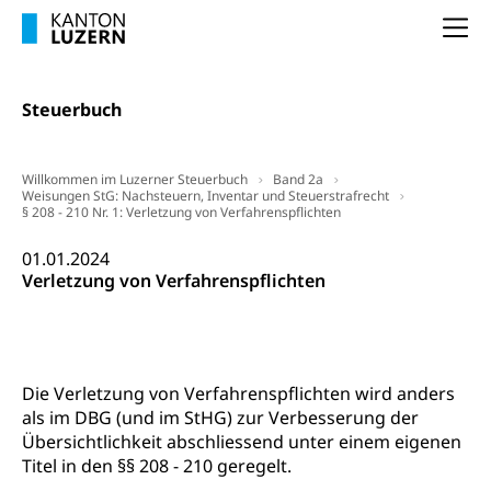
Luzern)
Unterstützung der Wirtschaftsförderung
Na
Pensionierung
Arbeitslosenentschädigung (WAS Luzern)
Luzern
Frühpensionierung, Altersrente, berufliche
Vorsorge, Altersvorsorge
Handelsregister Luzern
Steuerbuch
Dienststelle Steuern - Wissenswertes
AHV-Altersrente (WAS Luzern)
Selbständige (WAS Luzern)
LUPK - Luzerner Pensionskasse
Willkommen im Luzerner Steuerbuch
Band 2a
Bildung und Forschung
Weisungen StG: Nachsteuern, Inventar und Steuerstrafrecht
§ 208 - 210 Nr. 1: Verletzung von Verfahrenspflichten
Altersvorsorge (gruezi.lu.ch)
Wissenschaftsförderung
01.01.2024
Verletzung von Verfahrenspflichten
Forschungsförderung, Wissenschaftsmarketing,
Wissenschaft, Forschung, Entwicklung, Projekte
Pilotprojekte Klima
Erwachsenenbildung und Weiterbildung
Innovative Projekte Landwirtschaft und
Umschulung, zweiter Bildungsweg,
Die Verletzung von Verfahrenspflichten wird anders
Nachdiplomstudium, Zusatzlehre, Höhere
Wald
als im DBG (und im StHG) zur Verbesserung der
Berufsbildung, Berufsmatura nach Lehre,
Übersichtlichkeit abschliessend unter einem eigenen
Projektförderung Universität Luzern unilu
Neuorientierung, Grundkompetenzen,
Titel in den §§ 208 - 210 geregelt.
Berufsberatung, Standortbestimmung,
Studienberatung, Beratung und Unterstützung,