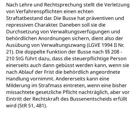
Nach Lehre und Rechtsprechung stellt die Verletzung
Berufsabschluss für Erwachsene
von Verfahrenspflichten einen echten
Straftatbestand dar. Die Busse hat präventiven und
Erwachsenenmatura
Berufliche Grundbildung
repressiven Charakter. Daneben soll sie die
Bildungsgutscheine Grundkompetenzen
Lehre, Berufsfachschule, Lehrbetrieb, Lehrvertrag,
Durchsetzung von Verwaltungsverfügungen und
Berufsberatung, Qualifikationsverfahren,
behördlichen Anordnungen sichern, dient also der
Bildung & Berufsabschluss für Erwachsene
Berufswahl & Berufsberatung, Schnupperlehre und
Ausübung von Verwaltungszwang (LGVE 1994 II Nr.
Lehrstellensuche, Berufsmaturität,
Fachperson Betreuung (verkürzte
21). Die doppelte Funktion der Busse nach §§ 208 -
Brückenangebote, Zugewanderte & Arbeitsmarkt,
Grundbildung)
210 StG führt dazu, dass die steuerpflichtige Person
Fachstelle Berufsbildung
einerseits auch dann gebüsst werden kann, wenn sie
Fachperson Gesundheit (verkürzte
Schulen und Berufsbildungszentren
nach Ablauf der Frist die behördlich angeordnete
Hochschule Fachhochschule
Grundbildung)
Handlung vornimmt. Andererseits kann eine
Integrationsvorlehre INVOL Zentralschweiz
Studium, Hochschulstudium, tertiäre Bildung
Allgemeinbildung für Erwachsene
Milderung im Strafmass eintreten, wenn eine bisher
missachtete gesetzliche Pflicht nachträglich, aber vor
Fremdsprachen in der Berufslehre –
Berufsberatung (berufsberatung.ch)
Campus Horw
Mittelschulen
Eintritt der Rechtskraft des Bussenentscheids erfüllt
MobiLingua
Grundkompetenzen (einfach-besser.ch)
Campus Horw (HSLU)
wird (StR 51, 481).
Gymnasium, Handelsmittelschule, Sekundarstufe II,
Informationen für Lernende und Gesetzliche
Kantonsschule, Fachmittelschule, Fachmatura,
Bildung & Berufsabschluss für Erwachsene
Fachstelle Hochschulbildung
Vertreter
Fachklasse Grafik Luzern, Berufsmatura,
Informatikmittelschule, Fachmittelschulzentrum
Lehre nach dem Gymnasium
Hochschulen
Informationen für zugewanderte Personen
FMS, Fachmittelschulen, Vollzeitschulen mit
Berufsmatura BM, Aufnahmebedingungen FMS und
Höhere Berufsbildung
Hochschule Luzern HSLU
Schnupperlehre & Lehrstellensuche