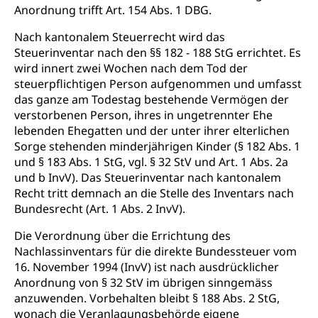
Frühe Förderung
Anordnung trifft Art. 154 Abs. 1 DBG.
Preisüberwachung, Preisüberwacher,
Konsumentenorganisation, parallele Einfuhr,
Nach kantonalem Steuerrecht wird das
regionale Erschöpfung, nationale Erschöpfung,
Steuerinventar nach den §§ 182 - 188 StG errichtet. Es
internationale Erschöpfung, Preisabsprache, Kartell,
Cassis-deDijon-Prinzip
wird innert zwei Wochen nach dem Tod der
steuerpflichtigen Person aufgenommen und umfasst
Lebensmittelkontrolle und
Krankenversicherung
das ganze am Todestag bestehende Vermögen der
Verbraucherschutz
verstorbenen Person, ihres in ungetrennter Ehe
Unfallversicherung, Berufsunfallversicherung,
lebenden Ehegatten und der unter ihrer elterlichen
Krankheit, Unfall, Prämienverbilligung,
Sorge stehenden minderjährigen Kinder (§ 182 Abs. 1
Krankenkasse
und § 183 Abs. 1 StG, vgl. § 32 StV und Art. 1 Abs. 2a
und b InvV). Das Steuerinventar nach kantonalem
Krankenversicherung (WAS Luzern)
Lebensmittelsicherheit
Recht tritt demnach an die Stelle des Inventars nach
Prämienverbilligung (WAS Luzern)
sichere Lebensmittel, Lebensmittelkontrolle,
Bundesrecht (Art. 1 Abs. 2 InvV).
Lebensmittelhygiene, Produktesicherheit
Obligatorische Krankenversicherung (WAS
Die Verordnung über die Errichtung des
Luzern)
Trinkwasser
Prävention
Nachlassinventars für die direkte Bundessteuer vom
Kranken- und Unfallversicherung
16. November 1994 (InvV) ist nach ausdrücklicher
Lebensmittel
Gesundheitsvorsorge, Wellness, Unfallverhütung,
Anordnung von § 32 StV im übrigen sinngemäss
Suchtprävention, Alkoholprävention,
anzuwenden. Vorbehalten bleibt § 188 Abs. 2 StG,
Tabakprävention, Primärprävention,
Sekundärprävention, Tertiärprävention
wonach die Veranlagungsbehörde eigene