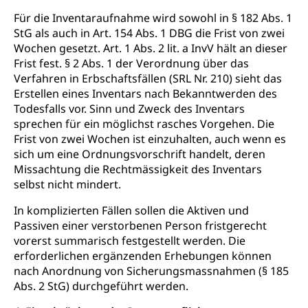
Altersrente, Invalidenrente, Witwenrente,
Für die Inventaraufnahme wird sowohl in § 182 Abs. 1
Sozialversicherung, Vorsorgeeinrichtung,
StG als auch in Art. 154 Abs. 1 DBG die Frist von zwei
Pensionskasse, erste Säule, zweite Säule, dritte
Wochen gesetzt. Art. 1 Abs. 2 lit. a InvV hält an dieser
Säule, Hilflosenentschädigung,
Frist fest. § 2 Abs. 1 der Verordnung über das
Ergänzungsleistungen, Altersvorsorge,
Verfahren in Erbschaftsfällen (SRL Nr. 210) sieht das
Todesfallversicherung
Erstellen eines Inventars nach Bekanntwerden des
Todesfalls vor. Sinn und Zweck des Inventars
Hilfslosenentschädigung (WAS Luzern)
Behinderung
sprechen für ein möglichst rasches Vorgehen. Die
AHV-Hinterlassenenrente (WAS Luzern)
Körperbehinderung, körperliche Behinderung,
Frist von zwei Wochen ist einzuhalten, auch wenn es
geistige Behinderung, psychische Behinderung,
sich um eine Ordnungsvorschrift handelt, deren
AHV-Beiträge (WAS Luzern)
Erwerbsunfähigkeit, Behinderte
Missachtung die Rechtmässigkeit des Inventars
Informationsstelle AHV/IV
selbst nicht mindert.
Inklusion im Sport
Ergänzungsleistungen (EL) (WAS Luzern)
In komplizierten Fällen sollen die Aktiven und
Menschen mit Behinderungen
Kultur und Medien
Passiven einer verstorbenen Person fristgerecht
AHV-Altersrente (WAS Luzern)
vorerst summarisch festgestellt werden. Die
IV-Leistungen (WAS Luzern)
Archive und Bibliotheken
erforderlichen ergänzenden Erhebungen können
nach Anordnung von Sicherungsmassnahmen (§ 185
Bücher, Bundesarchiv, Landesbibliothek
Abs. 2 StG) durchgeführt werden.
Staatsarchiv Luzern
Kulturelle Einrichtungen