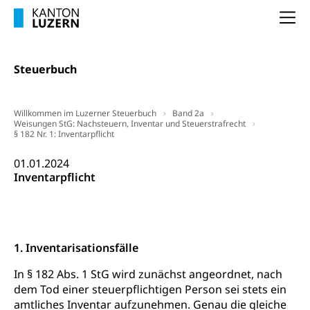
universitäre Ausbildung, akademische Ausbildung,
Wirtschaftsmittelschule
Fachstelle Stipendien (beruf.lu.ch)
Hochschulbildung, Hochschule, universitäre
Förderangebote
Na
FMS und Vollzeitschulen mit BM
Hochschule, Bachelor, Master, Doktorat,
Studienbeiträge Höhere Berufsbildung
Sonderschulung
Weiterbildung, Forschung, Entwicklung,
Dienstleistungen, Hochschule Luzern,
Finanzielle Unterstützung Pädagogische
Steuerbuch
Musikschulen
Fachhochschule Zentralschweiz, HSLU,
Hochschule PHLU
Pädagogische Hochschule Luzern, PH Luzern, UniLU,
Schulferien
swissuniversities (Dachorganisation der Schweizer
Stipendien Hochschule Luzern hslu
Hochschulen)
Willkommen im Luzerner Steuerbuch
Band 2a
Früherziehung
Weisungen StG: Nachsteuern, Inventar und Steuerstrafrecht
§ 182 Nr. 1: Inventarpflicht
Schuldienste
swissuniversities
Vorschule
01.01.2024
Betreuungsangebote
Universität Luzern
Kindergarten, Kinderkrippe, Krippe, Kinderhort,
Inventarpflicht
Kindertagesstätte, Spielgruppe, Tagesmutter,
Schulliste
Fachstelle Hochschulbildung
Freiwilliges Kindergarten Jahr
Heilpädagogische Schulen
Kinderbetreuung
Freiwilliger Schulsport
Freiwilliges Kindergarten Jahr
1. Inventarisationsfälle
Gesundheit und Soziales
Frühe Sprachförderung
In § 182 Abs. 1 StG wird zunächst angeordnet, nach
Konsumentenschutz
dem Tod einer steuerpflichtigen Person sei stets ein
Kindergarten & Basisstufe
amtliches Inventar aufzunehmen. Genau die gleiche
Konsumentenrechte, Produktsicherheit,