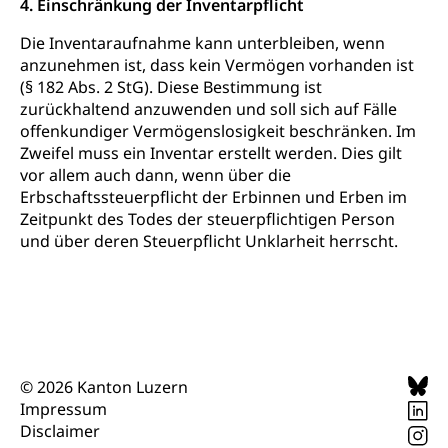
4. Einschränkung der Inventarpflicht
Zentral- und Hochschulbibliothek
Museen, Theater, Bibliotheken
Die Inventaraufnahme kann unterbleiben, wenn
Archiv der Denkmalpflege
anzunehmen ist, dass kein Vermögen vorhanden ist
Dienststelle Kultur
Kulturförderung
(§ 182 Abs. 2 StG). Diese Bestimmung ist
Kunst & Kultur (Luzern Tourismus)
Kulturpolitik, Sprachförderung, Denkmalpflege,
zurückhaltend anzuwenden und soll sich auf Fälle
kulturelles Angebot, Kulturerbe, kulturelles Erbe,
offenkundiger Vermögenslosigkeit beschränken. Im
Nachwuchsförderung, Vermittlung, Selektive
Zweifel muss ein Inventar erstellt werden. Dies gilt
Förderung, Kulturausschreibungen, Kulturpreis,
vor allem auch dann, wenn über die
Werkbeitrag, Produktionsbeitrag, Recherche,
Erbschaftssteuerpflicht der Erbinnen und Erben im
Bildende Kunst, Angewandte Kunst, Theater/Tanz,
Zeitpunkt des Todes der steuerpflichtigen Person
Musik, Entwicklung, Programmbeiträge,
Filmförderung, Regionale Förderfonds,
und über deren Steuerpflicht Unklarheit herrscht.
Werkankäufe, Kunstankäufe, Kunst und Bau, Schule
und Kultur, Kulturgesuche, Kulturvermittlung
Kulturförderung und Vermittlung
Angebote für Schulklassen
Mobilität
© 2026 Kanton Luzern
Zentralschweizer Filmförderung
Impressum
Schiene und öffentlicher Verkehr
Disclaimer
Schienenverkehr, Zugverkehr, Bahnverkehr,