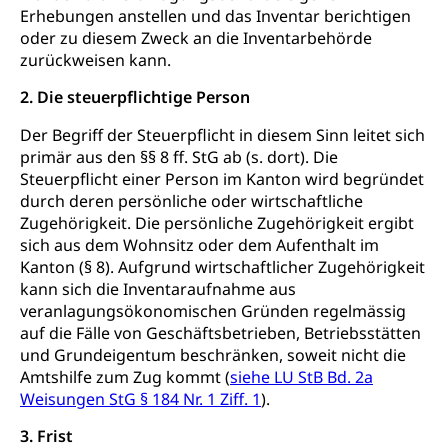
Erhebungen anstellen und das Inventar berichtigen
Darmkrebsvorsorge
Soziale Sicherheit
oder zu diesem Zweck an die Inventarbehörde
zurückweisen kann.
Kantonales Tabakpräventionsprogramm
Sozialversicherungen, Sozialpolitik,
Arbeitslosenversicherung,
2. Die steuerpflichtige Person
Gesundheitsförderung
Mutterschaftsversicherung, Krankenversicherung,
Unfallversicherung, Invalidenversicherung,
Der Begriff der Steuerpflicht in diesem Sinn leitet sich
Prävention (Polizei)
Sozialhilfe
primär aus den §§ 8 ff. StG ab (s. dort). Die
Suchtprävention
Steuerpflicht einer Person im Kanton wird begründet
Kranken- und Unfallversicherung
Sucht und Drogen
durch deren persönliche oder wirtschaftliche
Gesundheitsversorgung
(gruezi.lu.ch)
Drogenabhängigkeit, Drogensucht,
Zugehörigkeit. Die persönliche Zugehörigkeit ergibt
Medikamentenabhängigkeit,
Krankenversicherung (WAS Luzern)
sich aus dem Wohnsitz oder dem Aufenthalt im
Arzneimittelabhängigkeit, Suchtkrankheit,
Kanton (§ 8). Aufgrund wirtschaftlicher Zugehörigkeit
Existenzsicherung - Sozialhilfe
Drogenabhängige, Drogensüchtige,
kann sich die Inventaraufnahme aus
Betäubungsmittel, Suchtmittel, Psychopharmaka
Soziales und Gesellschaft (Dienststelle)
veranlagungsökonomischen Gründen regelmässig
auf die Fälle von Geschäftsbetrieben, Betriebsstätten
Fachstelle Sucht Region Luzern
Gesundheitsversorgung
Opferhilfe
und Grundeigentum beschränken, soweit nicht die
Drogen (Polizei)
Gesundheitsversorgung, Spital, Pflegeinitiative,
Amtshilfe zum Zug kommt (
siehe LU StB Bd. 2a
Arbeitslosenversicherung (WAS Luzern)
Ambulant vor stationär, AVOS, Patientendossier
Weisungen StG § 184 Nr. 1 Ziff. 1
).
Sucht
Invalidenversicherung (WAS Luzern)
Gesundheitsversorgung
3. Frist
AHV / IV
Soziale Sicherheit