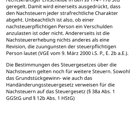
Berufsberatung, Standortbestimmung,
geregelt. Damit wird einerseits ausgedrückt, dass
Studienberatung, Beratung und Unterstützung,
Berufsabschluss für Erwachsene
den Nachsteuern jeder strafrechtliche Charakter
abgeht. Unbeachtlich ist also, ob einer
Erwachsenenmatura
Berufliche Grundbildung
nachsteuerpflichtigen Person ein Verschulden
anzulasten ist oder nicht. Andererseits ist die
Bildungsgutscheine Grundkompetenzen
Lehre, Berufsfachschule, Lehrbetrieb, Lehrvertrag,
Nachsteuererhebung nichts anderes als eine
Berufsberatung, Qualifikationsverfahren,
Bildung & Berufsabschluss für Erwachsene
Revision, die zuungunsten der steuerpflichtigen
Berufswahl & Berufsberatung, Schnupperlehre und
Person lautet (VGE vom 9. März 2000 i.S. P., E. 2b a.E.).
Lehrstellensuche, Berufsmaturität,
Fachperson Betreuung (verkürzte
Brückenangebote, Zugewanderte & Arbeitsmarkt,
Grundbildung)
Die Bestimmungen des Steuergesetzes über die
Fachstelle Berufsbildung
Nachsteuern gelten noch für weitere Steuern. Sowohl
Fachperson Gesundheit (verkürzte
Schulen und Berufsbildungszentren
das Grundstückgewinn- wie auch das
Hochschule Fachhochschule
Grundbildung)
Handänderungssteuergesetz verweisen für die
Integrationsvorlehre INVOL Zentralschweiz
Studium, Hochschulstudium, tertiäre Bildung
Allgemeinbildung für Erwachsene
Nachsteuern auf das Steuergesetz (§ 38a Abs. 1
GGStG und § 12b Abs. 1 HStG)
Fremdsprachen in der Berufslehre –
Berufsberatung (berufsberatung.ch)
Campus Horw
Mittelschulen
MobiLingua
Grundkompetenzen (einfach-besser.ch)
Campus Horw (HSLU)
Gymnasium, Handelsmittelschule, Sekundarstufe II,
Informationen für Lernende und Gesetzliche
Kantonsschule, Fachmittelschule, Fachmatura,
Bildung & Berufsabschluss für Erwachsene
Fachstelle Hochschulbildung
Vertreter
Fachklasse Grafik Luzern, Berufsmatura,
Informatikmittelschule, Fachmittelschulzentrum
Lehre nach dem Gymnasium
Hochschulen
Informationen für zugewanderte Personen
FMS, Fachmittelschulen, Vollzeitschulen mit