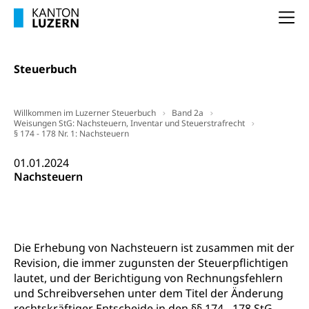
Arbeitslosigkeit und Stellensuche (WAS
selbständig Erwerbender, Freiberufler
Na
Luzern)
Unterstützung der Wirtschaftsförderung
Pensionierung
Arbeitslosenentschädigung (WAS Luzern)
Luzern
Frühpensionierung, Altersrente, berufliche
Steuerbuch
Vorsorge, Altersvorsorge
Handelsregister Luzern
Dienststelle Steuern - Wissenswertes
AHV-Altersrente (WAS Luzern)
Willkommen im Luzerner Steuerbuch
Band 2a
Weisungen StG: Nachsteuern, Inventar und Steuerstrafrecht
Selbständige (WAS Luzern)
LUPK - Luzerner Pensionskasse
§ 174 - 178 Nr. 1: Nachsteuern
Bildung und Forschung
Altersvorsorge (gruezi.lu.ch)
01.01.2024
Wissenschaftsförderung
Nachsteuern
Forschungsförderung, Wissenschaftsmarketing,
Wissenschaft, Forschung, Entwicklung, Projekte
Pilotprojekte Klima
Erwachsenenbildung und Weiterbildung
Die Erhebung von Nachsteuern ist zusammen mit der
Innovative Projekte Landwirtschaft und
Umschulung, zweiter Bildungsweg,
Revision, die immer zugunsten der Steuerpflichtigen
Nachdiplomstudium, Zusatzlehre, Höhere
Wald
lautet, und der Berichtigung von Rechnungsfehlern
Berufsbildung, Berufsmatura nach Lehre,
und Schreibversehen unter dem Titel der Änderung
Projektförderung Universität Luzern unilu
Neuorientierung, Grundkompetenzen,
rechtskräftiger Entscheide in den §§ 174 - 178 StG