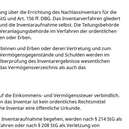
assegrafik.ch)
ung über die Errichtung des Nachlassinventars für die
tonsschulen
esschule, Schulergänzende Betreuung, Logopädie,
ulen
tG und Art. 156 ff. DBG. Das Inventarverfahren gliedert
ienbearatung
Fachklasse Grafik
 und die Inventaraufnahme selbst. Die Teilungsbehörde
t
Kindergarten & Basisstufe
Förderangebote
 Veranlagungsbehörde im Verfahren der ordentlichen
lschule
FMS und Vollzeitschulen mit BM
nen oder Erben.
ldienste
Betreuungsangebote
Schulliste
rbinnen und Erben oder deren Vertretung und zum
usbildung Pflege HF oder Studium Pflege FH
ten Vermögensgegenstände und Schulden werden im
e Überprüfung des Inventarergebnisse wesentlichen
ldung
itäre Ausbildung, akademische Ausbildung,
das Vermögensverzeichnis als auch das
t, Weiterbildung, Forschung, Entwicklung, Dienstleistungen,
en Hochschule Luzern hslu
e Luzern, PH Luzern, UniLU, swissuniversities
 auf die Einkommens- und Vermögenssteuer verbindlich.
gesmutter, Freiwilliges Kindergarten Jahr
 das Inventar ist kein ordentliches Rechtsmittel
iche Inventar eine öffentliche Urkunde.
erung
Kindergarten & Basisstufe
r Inventaraufnahme begehen, werden nach § 214 StG als
ahren oder nach § 208 StG als Verletzung von