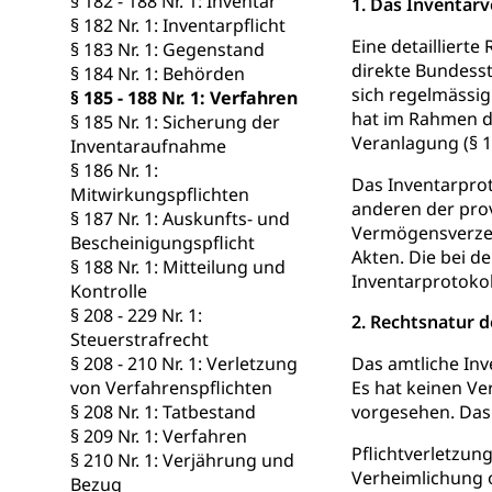
§ 182 - 188 Nr. 1: Inventar
1. Das Inventar
Berufsbildung
Obligatorische
§ 182 Nr. 1: Inventarpflicht
Eine detailliert
Fach- & Wirt
Schulpflicht, S
§ 183 Nr. 1: Gegenstand
Psychomotorik, 
direkte Bundesst
§ 184 Nr. 1: Behörden
Gymnasien & 
sich regelmässig
§ 185 - 188 Nr. 1: Verfahren
Kantonale S
Stipendien un
hat im Rahmen d
Gesundheits
§ 185 Nr. 1: Sicherung der
Veranlagung (§ 1
Inventaraufnahme
Sonderschul
Studienbeihilfe
§ 186 Nr. 1:
Das Inventarpro
Heilpädagogi
Mitwirkungspflichten
Stipendien U
Universität
anderen der pro
§ 187 Nr. 1: Auskunfts- und
Vermögensverzeic
Fachstelle St
Technische Hoch
Bescheinigungspflicht
Akten. Die bei 
Hochschulbildung
§ 188 Nr. 1: Mitteilung und
Finanzielle 
Hochschule Luze
Inventarprotokol
Kontrolle
(Dachorganisati
§ 208 - 229 Nr. 1:
2. Rechtsnatur d
Steuerstrafrecht
swissunivers
Vorschule
§ 208 - 210 Nr. 1: Verletzung
Das amtliche Inv
Kindergarten, Ki
von Verfahrenspflichten
Es hat keinen Ve
§ 208 Nr. 1: Tatbestand
vorgesehen. Das g
Kinderbetre
§ 209 Nr. 1: Verfahren
Pflichtverletzu
§ 210 Nr. 1: Verjährung und
Frühe Förde
Verheimlichung o
Gesundheit und 
Bezug