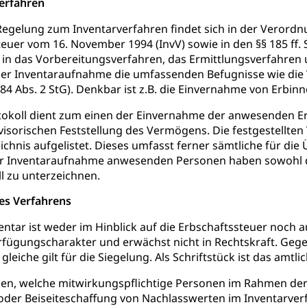
verfahren
 / Mittelschulen (gruezi.lu.ch)
Fachklasse Grafik (fachkl
 Schulzeit
e Regelung zum Inventarverfahren findet sich in der Verordn
schafts-Mittelschulzentrum FMZ
Gymnasialbildung, Kan
chulobligatorium, Primarschule, Sekundarschule, Schulferien, Tag
Schulpsychologie, Schulsozialarbeit, Heilpädagogik und Sondersch
euer vom 16. November 1994 (InvV) sowie in den §§ 185 ff. S
Fachmittelschulen (beruf.lu.ch)
Studienwahl- und Stud
 in das Vorbereitungsverfahren, das Ermittlungsverfahren
portcamps
Primarschule
Sekundarschule
Schulpflich
d Darlehen
er Inventaraufnahme die umfassenden Befugnisse wie die
mittelschule
Informatikmittelschule
Wirtschaftsmitte
84 Abs. 2 StG). Denkbar ist z.B. die Einvernahme von Erbin
ung
Musikschulen
Schulferien
Früherziehung
Schu
, Stipendien, Ausbildungsdarlehen
tokoll dient zum einen der Einvernahme der anwesenden E
sche Schulen
Freiwilliger Schulsport
niversität Luzern unilu
Finanzielle Unterstützung für A
visorischen Feststellung des Vermögens. Die festgestell
hnis aufgelistet. Dieses umfasst ferner sämtliche für di
ipendien (beruf.lu.ch)
Studienbeiträge Höhere Berufsbi
schule, Studium, Hochschulstudium, Universitätsstudium, univers
der Inventaraufnahme anwesenden Personen haben sowohl 
, Hochschule, universitäre Hochschule, Bachelor, Master, Doktora
Unterstützung Pädagogische Hochschule PHLU
Stipendi
rn, Fachhochschule Zentralschweiz, HSLU, Pädagogische Hochschul
l zu unterzeichnen.
on der Schweizer Hochschulen)
es Verfahrens
ities
Universität Luzern
Fachstelle Hochschulbildung
entar ist weder im Hinblick auf die Erbschaftssteuer noch
nderkrippe, Krippe, Kinderhort, Kindertagesstätte, Spielgruppe, Ta
rfügungscharakter und erwächst nicht in Rechtskraft. Gegen
leiche gilt für die Siegelung. Als Schriftstück ist das amtl
uung
Freiwilliges Kindergarten Jahr
Frühe Sprachförd
ngen, welche mitwirkungspflichtige Personen im Rahmen de
rung
der Beiseiteschaffung von Nachlasswerten im Inventarverf
Soziales