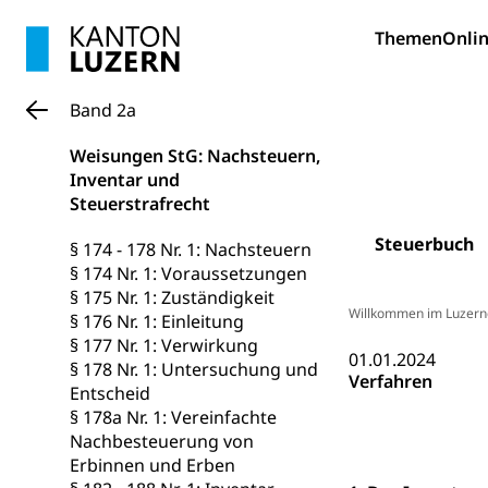
Forschungsförde
Themen
Onlin
Pilotprojekt
Erwachsenenb
Band 2a
Umschulung, zwe
Grundkompetenze
Weisungen StG: Nachsteuern,
Inventar und
Erwachsene
Berufliche Gr
Steuerstrafrecht
Fachperson B
Lehre, Berufsfac
Steuerbuch
§ 174 - 178 Nr. 1: Nachsteuern
Allgemeinbil
§ 174 Nr. 1: Voraussetzungen
Schulen und 
Hochschule F
Bildung & Be
§ 175 Nr. 1: Zuständigkeit
Willkommen im Luzern
§ 176 Nr. 1: Einleitung
Fremdsprache
Studium, Hochsc
Berufsabschl
§ 177 Nr. 1: Verwirkung
01.01.2024
Information
§ 178 Nr. 1: Untersuchung und
Campus Hor
Mittelschulen
Verfahren
Entscheid
Berufslehre (
Pädagogische
Gymnasium, Hand
§ 178a Nr. 1: Vereinfachte
Informatikmitte
Berufsmaturi
Nachbesteuerung von
und Vollzeitsch
Erbinnen und Erben