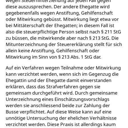
wegen Steuerhinterziehung auf jeden Fall gegen
Schulliste
Fachstelle Hochschulbildung
Freiwilliges Kindergarten Jahr
diese auszusprechen. Der andere Ehegatte wird
Heilpädagogische Schulen
gegebenenfalls wegen Anstiftung, Gehilfenschaft
Kinderbetreuung
oder Mitwirkung gebüsst. Mitwirkung liegt etwa vor
Freiwilliger Schulsport
bei Mittäterschaft der Ehegatten; in diesem Fall ist
Freiwilliges Kindergarten Jahr
Gesundheit und Soziales
also die steuerpflichtige Person selbst nach § 211 StG
Frühe Sprachförderung
zu büssen, die mitwirkende aber nach § 213 StG. Die
Konsumentenschutz
Mitunterzeichnung der Steuererklärung stellt für sich
Kindergarten & Basisstufe
allein keine Anstiftung, Gehilfenschaft oder
Konsumentenrechte, Produktsicherheit,
Frühe Förderung
Mitwirkung im Sinn von § 213 Abs. 1 StG dar.
Preisüberwachung, Preisüberwacher,
Konsumentenorganisation, parallele Einfuhr,
Auf ein Verfahren wegen Teilnahme oder Mitwirkung
regionale Erschöpfung, nationale Erschöpfung,
kann verzichtet werden, wenn sich im Gegenzug die
internationale Erschöpfung, Preisabsprache, Kartell,
Ehegattin und der Ehegatte damit einverstanden
Cassis-deDijon-Prinzip
erklären, dass das Strafverfahren gegen sie
Lebensmittelkontrolle und
gemeinsam durchgeführt wird. Durch gemeinsame
Krankenversicherung
Verbraucherschutz
Unterzeichnung eines Einschätzungsvorschlags
Unfallversicherung, Berufsunfallversicherung,
werden sie anschliessend beide zur Zahlung der
Krankheit, Unfall, Prämienverbilligung,
Busse verpflichtet. Auf diese Weise kann auf eine
Krankenkasse
unnötige Untersuchung der ehelichen Verhältnisse
verzichtet werden. Diese Praxis ist allerdings kaum
Krankenversicherung (WAS Luzern)
Lebensmittelsicherheit