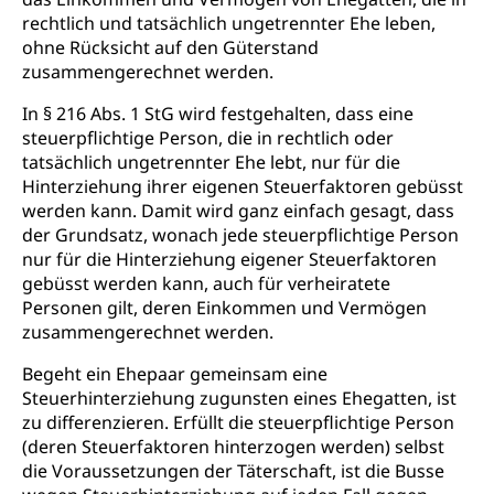
für Bildung und Beruf
Heilpädagogik und Sonderschulen
rechtlich und tatsächlich ungetrennter Ehe leben,
Gymnasien & Fachmittelschulen (beruf.lu.ch)
Berufsmaturität
ohne Rücksicht auf den Güterstand
Kantonale Sportcamps
Stipendien und Darlehen
zusammengerechnet werden.
Studienwahl- und Studienbearatung
Zentrum für Brückenangebote
Primarschule
Studienbeihilfe, Stipendien, Ausbildungsdarlehen
Fachklasse Grafik
In § 216 Abs. 1 StG wird festgehalten, dass eine
Sekundarschule
steuerpflichtige Person, die in rechtlich oder
Stipendien Universität Luzern unilu
Universität
Gesundheitsmittelschule
tatsächlich ungetrennter Ehe lebt, nur für die
Schulpflicht
Finanzielle Unterstützung für Ausbildung
Technische Hochschule, Studium,
Hinterziehung ihrer eigenen Steuerfaktoren gebüsst
Informatikmittelschule
Hochschulstudium, Universitätsstudium,
Pflege HF oder Studium Pflege FH
Kindergarten & Basisstufe
werden kann. Damit wird ganz einfach gesagt, dass
universitäre Ausbildung, akademische Ausbildung,
Wirtschaftsmittelschule
der Grundsatz, wonach jede steuerpflichtige Person
Fachstelle Stipendien (beruf.lu.ch)
Hochschulbildung, Hochschule, universitäre
Förderangebote
nur für die Hinterziehung eigener Steuerfaktoren
FMS und Vollzeitschulen mit BM
Hochschule, Bachelor, Master, Doktorat,
Studienbeiträge Höhere Berufsbildung
Sonderschulung
gebüsst werden kann, auch für verheiratete
Weiterbildung, Forschung, Entwicklung,
Dienstleistungen, Hochschule Luzern,
Personen gilt, deren Einkommen und Vermögen
Finanzielle Unterstützung Pädagogische
Musikschulen
Fachhochschule Zentralschweiz, HSLU,
zusammengerechnet werden.
Hochschule PHLU
Pädagogische Hochschule Luzern, PH Luzern, UniLU,
Schulferien
swissuniversities (Dachorganisation der Schweizer
Begeht ein Ehepaar gemeinsam eine
Stipendien Hochschule Luzern hslu
Hochschulen)
Früherziehung
Steuerhinterziehung zugunsten eines Ehegatten, ist
zu differenzieren. Erfüllt die steuerpflichtige Person
Schuldienste
swissuniversities
Vorschule
(deren Steuerfaktoren hinterzogen werden) selbst
Betreuungsangebote
die Voraussetzungen der Täterschaft, ist die Busse
Universität Luzern
Kindergarten, Kinderkrippe, Krippe, Kinderhort,
Kindertagesstätte, Spielgruppe, Tagesmutter,