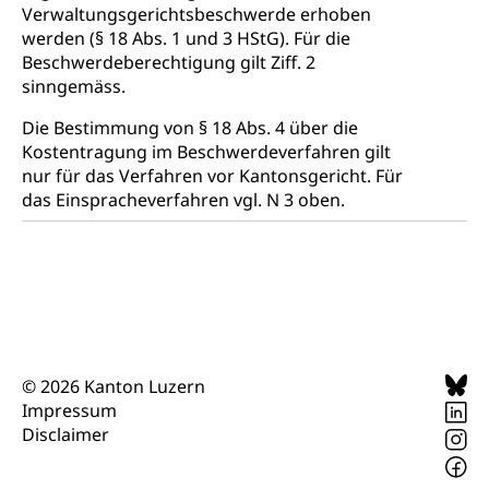
Verwaltungsgerichtsbeschwerde erhoben
Zivilstandsamt, Zivilstandsregiste
werden (§ 18 Abs. 1 und 3 HStG). Für die
Beschwerdeberechtigung gilt Ziff. 2
Zivilstandswesen
Adoption
sinngemäss.
Adoptivkind, Adoptiveltern, Adoptionsvermittlung,
Adoptionsverfahren, elterliche Gewalt, elterliche
Die Bestimmung von § 18 Abs. 4 über die
Sorge
Kostentragung im Beschwerdeverfahren gilt
nur für das Verfahren vor Kantonsgericht. Für
Adoption
Aufenthaltsbewilligungen
das Einspracheverfahren vgl. N 3 oben.
Niederlassungsbewilligung, Aufenthalt,
Niederlassung, Wohnsitz
Amt für Migration
Ausweise und Bescheinigungen
Reisepass, Identitätskarte, Visum, Geburtsurkunde
Jagdausweis, Fischereiausweis
Einbürgerung
© 2026 Kanton Luzern
Impressum
Strafregisterauszug bestellen
Nationalität, Staatsangehörigkeit,
Disclaimer
Staatsbürgerschaft, Bürgerrecht, Erwerb des
Waffen, Sprengstoffe und Pyrotechnik
Bürgerrechts, Verlust des Bürgerrechts,
Einbürgerungsverfahren