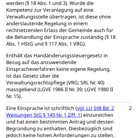
Tabakprävention, Primärprävention,
werden (§ 18 Abs. 1 und 3). Wurde die
Sekundärprävention, Tertiärprävention
Kompetenz zur Veranlagung auf eine
Verwaltungsstelle übertragen, ist diese ohne
Darmkrebsvorsorge
Soziale Sicherheit
anderslautende Regelung in einem
rechtsetzenden Erlass der Gemeinde auch für
Kantonales Tabakpräventionsprogramm
Sozialversicherungen, Sozialpolitik,
die Behandlung der Einsprache zuständig (§ 18
Arbeitslosenversicherung,
Gesundheitsförderung
Mutterschaftsversicherung, Krankenversicherung,
Abs. 1 HStG und § 117 Abs. 1 VRG).
Unfallversicherung, Invalidenversicherung,
Prävention (Polizei)
Sozialhilfe
Enthält das Handänderungssteuergesetz in
Bezug auf das anzuwendende
Suchtprävention
Kranken- und Unfallversicherung
Sucht und Drogen
Einspracheverfahren keine eigene Regelung,
Gesundheitsversorgung
(gruezi.lu.ch)
ist das Gesetz über die
Drogenabhängigkeit, Drogensucht,
Verwaltungsrechtspflege (VRG; SRL Nr. 40)
Medikamentenabhängigkeit,
Krankenversicherung (WAS Luzern)
massgebend (LGVE 1986 II Nr. 39; LGVE 1980 II
Arzneimittelabhängigkeit, Suchtkrankheit,
Existenzsicherung - Sozialhilfe
Nr. 15).
Drogenabhängige, Drogensüchtige,
Betäubungsmittel, Suchtmittel, Psychopharmaka
Soziales und Gesellschaft (Dienststelle)
Eine Einsprache ist schriftlich (
vgl. LU StB Bd. 2
2
Fachstelle Sucht Region Luzern
Weisungen StG § 145 Nr. 1 Ziff. 1
) einzureichen
Gesundheitsversorgung
Opferhilfe
und hat einen bestimmten Antrag und dessen
Drogen (Polizei)
Gesundheitsversorgung, Spital, Pflegeinitiative,
Arbeitslosenversicherung (WAS Luzern)
Begründung zu enthalten. Diesbezüglich sind
Ambulant vor stationär, AVOS, Patientendossier
jedoch keine hohen Anforderungen zu stellen.
Sucht
Invalidenversicherung (WAS Luzern)