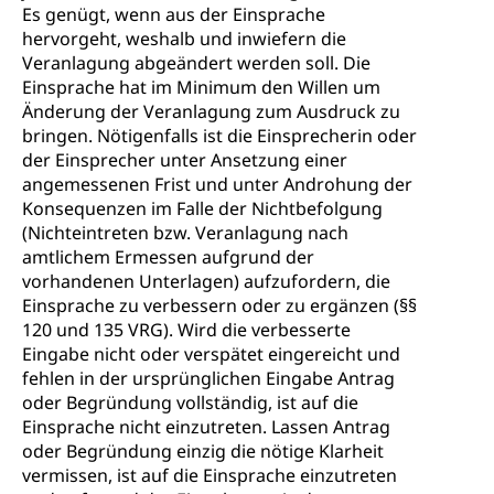
Es genügt, wenn aus der Einsprache
Gesundheitsversorgung
AHV / IV
Soziale Sicherheit
hervorgeht, weshalb und inwiefern die
Altersrente, Invalidenrente, Witwenrente,
Veranlagung abgeändert werden soll. Die
Sozialversicherung, Vorsorgeeinrichtung,
Einsprache hat im Minimum den Willen um
Pensionskasse, erste Säule, zweite Säule, dritte
Änderung der Veranlagung zum Ausdruck zu
Säule, Hilflosenentschädigung,
bringen. Nötigenfalls ist die Einsprecherin oder
Ergänzungsleistungen, Altersvorsorge,
der Einsprecher unter Ansetzung einer
Todesfallversicherung
angemessenen Frist und unter Androhung der
Konsequenzen im Falle der Nichtbefolgung
Hilfslosenentschädigung (WAS Luzern)
Behinderung
(Nichteintreten bzw. Veranlagung nach
AHV-Hinterlassenenrente (WAS Luzern)
Körperbehinderung, körperliche Behinderung,
amtlichem Ermessen aufgrund der
geistige Behinderung, psychische Behinderung,
vorhandenen Unterlagen) aufzufordern, die
AHV-Beiträge (WAS Luzern)
Erwerbsunfähigkeit, Behinderte
Einsprache zu verbessern oder zu ergänzen (§§
Informationsstelle AHV/IV
120 und 135 VRG). Wird die verbesserte
Inklusion im Sport
Eingabe nicht oder verspätet eingereicht und
Ergänzungsleistungen (EL) (WAS Luzern)
Menschen mit Behinderungen
fehlen in der ursprünglichen Eingabe Antrag
Kultur und Medien
AHV-Altersrente (WAS Luzern)
oder Begründung vollständig, ist auf die
Einsprache nicht einzutreten. Lassen Antrag
IV-Leistungen (WAS Luzern)
Archive und Bibliotheken
oder Begründung einzig die nötige Klarheit
vermissen, ist auf die Einsprache einzutreten
Bücher, Bundesarchiv, Landesbibliothek