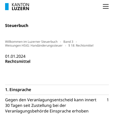
Kindergarten & Basisstufe
Konsumentenrechte, Produktsicherheit,
Na
Frühe Förderung
Preisüberwachung, Preisüberwacher,
Konsumentenorganisation, parallele Einfuhr,
regionale Erschöpfung, nationale Erschöpfung,
Steuerbuch
internationale Erschöpfung, Preisabsprache, Kartell,
Cassis-deDijon-Prinzip
Willkommen im Luzerner Steuerbuch
Band 3
Lebensmittelkontrolle und
Krankenversicherung
Weisungen HStG: Handänderungssteuer
§ 18: Rechtsmittel
Verbraucherschutz
Unfallversicherung, Berufsunfallversicherung,
01.01.2024
Krankheit, Unfall, Prämienverbilligung,
Rechtsmittel
Krankenkasse
Krankenversicherung (WAS Luzern)
Lebensmittelsicherheit
Prämienverbilligung (WAS Luzern)
sichere Lebensmittel, Lebensmittelkontrolle,
Lebensmittelhygiene, Produktesicherheit
1. Einsprache
Obligatorische Krankenversicherung (WAS
Luzern)
Trinkwasser
Prävention
Gegen den Veranlagungsentscheid kann innert
1
Kranken- und Unfallversicherung
30 Tagen seit Zustellung bei der
Lebensmittel
Gesundheitsvorsorge, Wellness, Unfallverhütung,
Suchtprävention, Alkoholprävention,
Veranlagungsbehörde Einsprache erhoben