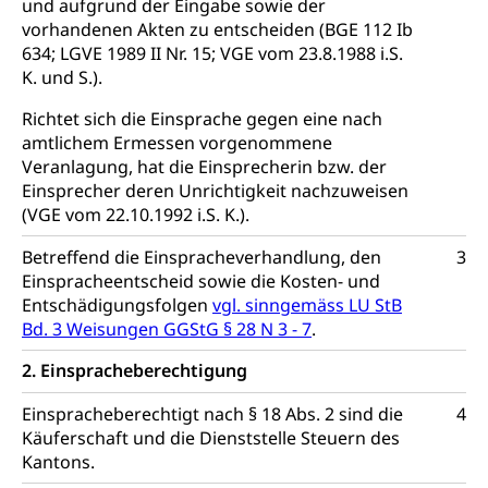
und aufgrund der Eingabe sowie der
vorhandenen Akten zu entscheiden (BGE 112 Ib
Staatsarchiv Luzern
Kulturelle Einrichtungen
634; LGVE 1989 II Nr. 15; VGE vom 23.8.1988 i.S.
Zentral- und Hochschulbibliothek
Museen, Theater, Bibliotheken
K. und S.).
Archiv der Denkmalpflege
Dienststelle Kultur
Kulturförderung
Richtet sich die Einsprache gegen eine nach
amtlichem Ermessen vorgenommene
Kunst & Kultur (Luzern Tourismus)
Kulturpolitik, Sprachförderung, Denkmalpflege,
Veranlagung, hat die Einsprecherin bzw. der
kulturelles Angebot, Kulturerbe, kulturelles Erbe,
Einsprecher deren Unrichtigkeit nachzuweisen
Nachwuchsförderung, Vermittlung, Selektive
(VGE vom 22.10.1992 i.S. K.).
Förderung, Kulturausschreibungen, Kulturpreis,
Werkbeitrag, Produktionsbeitrag, Recherche,
Bildende Kunst, Angewandte Kunst, Theater/Tanz,
Betreffend die Einspracheverhandlung, den
3
Musik, Entwicklung, Programmbeiträge,
Einspracheentscheid sowie die Kosten- und
Filmförderung, Regionale Förderfonds,
Entschädigungsfolgen
vgl. sinngemäss LU StB
Werkankäufe, Kunstankäufe, Kunst und Bau, Schule
Bd. 3 Weisungen GGStG § 28 N 3 - 7
.
und Kultur, Kulturgesuche, Kulturvermittlung
2. Einspracheberechtigung
Kulturförderung und Vermittlung
Einspracheberechtigt nach § 18 Abs. 2 sind die
4
Angebote für Schulklassen
Mobilität
Käuferschaft und die Dienststelle Steuern des
Zentralschweizer Filmförderung
Kantons.
Schiene und öffentlicher Verkehr