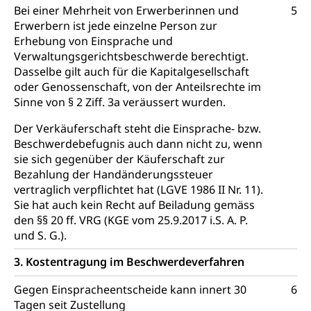
Bei einer Mehrheit von Erwerberinnen und
5
Schienenverkehr, Zugverkehr, Bahnverkehr,
Erwerbern ist jede einzelne Person zur
Transportmittel, öffentlicher Verkehr
Erhebung von Einsprache und
Verwaltungsgerichtsbeschwerde berechtigt.
Verkehrsverbund Luzern VVL
Schifffahrt
Dasselbe gilt auch für die Kapitalgesellschaft
oder Genossenschaft, von der Anteilsrechte im
Öffentlicher Verkehr Luzern Mobil
Schiffsverkehr, Binnenschifffahrt, Seeschifffahrt,
Flussschifffahrt
Sinne von § 2 Ziff. 3a veräussert wurden.
Der Verkäuferschaft steht die Einsprache- bzw.
Schifffahrt (Strassenverkehrsamt)
Strasse
Beschwerdebefugnis auch dann nicht zu, wenn
Autoverkehr, Lastwagenverkehr, Schwerverkehr,
sie sich gegenüber der Käuferschaft zur
leistungsabhängige Schwerverkehrsabgabe,
Bezahlung der Handänderungssteuer
Langsamverkehr, Transportmittel, Auto, Motorrad,
vertraglich verpflichtet hat (LGVE 1986 II Nr. 11).
Individualverkehr
Sie hat auch kein Recht auf Beiladung gemäss
den §§ 20 ff. VRG (KGE vom 25.9.2017 i.S. A. P.
zentras (Betrieb und Unterhalt LU, OW, NW,
und S. G.).
ZG)
Persönliches
3. Kostentragung im Beschwerdeverfahren
Strassenverkehrsamt
Verkehr und Infrastruktur vif
Zivilstand
Gegen Einspracheentscheide kann innert 30
6
Tagen seit Zustellung
Kantonsstrassen
Geburt, Heirat, Ehe, Partnerschaft, Tod,