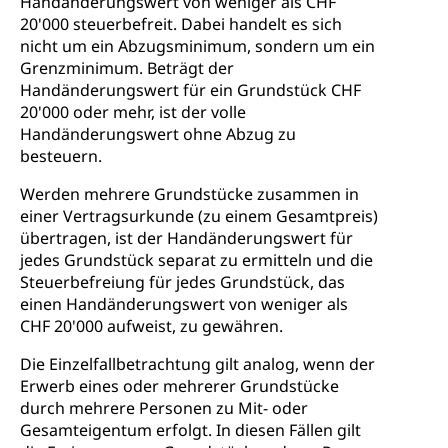
Kindergarten & Basisstufe
Handänderungswert von weniger als CHF
universitäre Ausbildung, akademische Ausbildung,
Wirtschaftsmittelschule
20'000 steuerbefreit. Dabei handelt es sich
Fachstelle Stipendien (beruf.lu.ch)
Hochschulbildung, Hochschule, universitäre
Förderangebote
nicht um ein Abzugsminimum, sondern um ein
FMS und Vollzeitschulen mit BM
Hochschule, Bachelor, Master, Doktorat,
Studienbeiträge Höhere Berufsbildung
Grenzminimum. Beträgt der
Sonderschulung
Weiterbildung, Forschung, Entwicklung,
Handänderungswert für ein Grundstück CHF
Dienstleistungen, Hochschule Luzern,
Finanzielle Unterstützung Pädagogische
Musikschulen
Fachhochschule Zentralschweiz, HSLU,
20'000 oder mehr, ist der volle
Hochschule PHLU
Pädagogische Hochschule Luzern, PH Luzern, UniLU,
Handänderungswert ohne Abzug zu
Schulferien
swissuniversities (Dachorganisation der Schweizer
Stipendien Hochschule Luzern hslu
besteuern.
Hochschulen)
Früherziehung
Werden mehrere Grundstücke zusammen in
Schuldienste
swissuniversities
Vorschule
einer Vertragsurkunde (zu einem Gesamtpreis)
übertragen, ist der Handänderungswert für
Betreuungsangebote
Universität Luzern
Kindergarten, Kinderkrippe, Krippe, Kinderhort,
jedes Grundstück separat zu ermitteln und die
Kindertagesstätte, Spielgruppe, Tagesmutter,
Schulliste
Fachstelle Hochschulbildung
Steuerbefreiung für jedes Grundstück, das
Freiwilliges Kindergarten Jahr
einen Handänderungswert von weniger als
Heilpädagogische Schulen
Kinderbetreuung
CHF 20'000 aufweist, zu gewähren.
Freiwilliger Schulsport
Freiwilliges Kindergarten Jahr
Die Einzelfallbetrachtung gilt analog, wenn der
Gesundheit und Soziales
Erwerb eines oder mehrerer Grundstücke
Frühe Sprachförderung
durch mehrere Personen zu Mit- oder
Konsumentenschutz
Kindergarten & Basisstufe
Gesamteigentum erfolgt. In diesen Fällen gilt