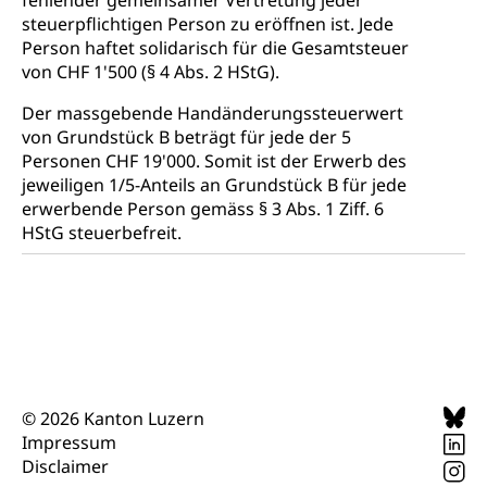
fehlender gemeinsamer Vertretung jeder
steuerpflichtigen Person zu eröffnen ist. Jede
Darmkrebsvorsorge
Soziale Sicherheit
Person haftet solidarisch für die Gesamtsteuer
von CHF 1'500 (§ 4 Abs. 2 HStG).
Kantonales Tabakpräventionsprogramm
Sozialversicherungen, Sozialpolitik,
Arbeitslosenversicherung,
Gesundheitsförderung
Der massgebende Handänderungssteuerwert
Mutterschaftsversicherung, Krankenversicherung,
von Grundstück B beträgt für jede der 5
Unfallversicherung, Invalidenversicherung,
Prävention (Polizei)
Sozialhilfe
Personen CHF 19'000. Somit ist der Erwerb des
jeweiligen 1/5-Anteils an Grundstück B für jede
Suchtprävention
Kranken- und Unfallversicherung
Sucht und Drogen
erwerbende Person gemäss § 3 Abs. 1 Ziff. 6
Gesundheitsversorgung
(gruezi.lu.ch)
HStG steuerbefreit.
Drogenabhängigkeit, Drogensucht,
Medikamentenabhängigkeit,
Krankenversicherung (WAS Luzern)
Arzneimittelabhängigkeit, Suchtkrankheit,
Existenzsicherung - Sozialhilfe
Drogenabhängige, Drogensüchtige,
Betäubungsmittel, Suchtmittel, Psychopharmaka
Soziales und Gesellschaft (Dienststelle)
Fachstelle Sucht Region Luzern
Gesundheitsversorgung
Opferhilfe
Drogen (Polizei)
Gesundheitsversorgung, Spital, Pflegeinitiative,
Arbeitslosenversicherung (WAS Luzern)
© 2026 Kanton Luzern
Ambulant vor stationär, AVOS, Patientendossier
Impressum
Sucht
Invalidenversicherung (WAS Luzern)
Disclaimer
Gesundheitsversorgung
AHV / IV