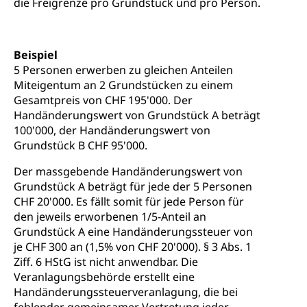
Konsumentenrechte, Produktsicherheit,
die Freigrenze pro Grundstück und pro Person.
Frühe Förderung
Preisüberwachung, Preisüberwacher,
Konsumentenorganisation, parallele Einfuhr,
regionale Erschöpfung, nationale Erschöpfung,
internationale Erschöpfung, Preisabsprache, Kartell,
Beispiel
Cassis-deDijon-Prinzip
5 Personen erwerben zu gleichen Anteilen
Miteigentum an 2 Grundstücken zu einem
Lebensmittelkontrolle und
Krankenversicherung
Gesamtpreis von CHF 195'000. Der
Verbraucherschutz
Handänderungswert von Grundstück A beträgt
Unfallversicherung, Berufsunfallversicherung,
100'000, der Handänderungswert von
Krankheit, Unfall, Prämienverbilligung,
Grundstück B CHF 95'000.
Krankenkasse
Der massgebende Handänderungswert von
Krankenversicherung (WAS Luzern)
Lebensmittelsicherheit
Grundstück A beträgt für jede der 5 Personen
Prämienverbilligung (WAS Luzern)
sichere Lebensmittel, Lebensmittelkontrolle,
CHF 20'000. Es fällt somit für jede Person für
Lebensmittelhygiene, Produktesicherheit
den jeweils erworbenen 1/5-Anteil an
Obligatorische Krankenversicherung (WAS
Grundstück A eine Handänderungssteuer von
Luzern)
Trinkwasser
Prävention
je CHF 300 an (1,5% von CHF 20'000). § 3 Abs. 1
Kranken- und Unfallversicherung
Ziff. 6 HStG ist nicht anwendbar. Die
Lebensmittel
Gesundheitsvorsorge, Wellness, Unfallverhütung,
Veranlagungsbehörde erstellt eine
Suchtprävention, Alkoholprävention,
Tabakprävention, Primärprävention,
Handänderungssteuerveranlagung, die bei
Sekundärprävention, Tertiärprävention