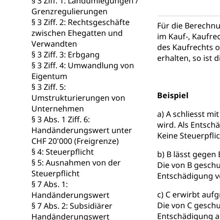
Berufsbildung
§ 3 Ziff. 1: Landumlegungen /
Obligatorische
Grenzregulierungen
Fach- & Wirt
Schulpflicht, S
§ 3 Ziff. 2: Rechtsgeschäfte
Für die Berechnu
Psychomotorik, 
zwischen Ehegatten und
Gymnasien & 
im Kauf-, Kaufre
Verwandten
des Kaufrechts o
Kantonale S
Stipendien un
Gesundheits
§ 3 Ziff. 3: Erbgang
erhalten, so ist 
Sonderschul
Studienbeihilfe
§ 3 Ziff. 4: Umwandlung von
Eigentum
Heilpädagogi
Stipendien U
Universität
§ 3 Ziff. 5:
Beispiel
Umstrukturierungen von
Fachstelle St
Technische Hoch
Unternehmen
Hochschulbildung
a) A schliesst m
Finanzielle 
§ 3 Abs. 1 Ziff. 6:
Hochschule Luze
wird. Als Entsch
Handänderungswert unter
(Dachorganisati
Keine Steuerpflic
CHF 20'000 (Freigrenze)
swissunivers
§ 4: Steuerpflicht
Vorschule
b) B lässt gegen
§ 5: Ausnahmen von der
Die von B geschu
Kindergarten, Ki
Steuerpflicht
Entschädigung v
§ 7 Abs. 1:
Kinderbetre
c) C erwirbt auf
Handänderungswert
Die von C geschu
Frühe Förde
§ 7 Abs. 2: Subsidiärer
Gesundheit und 
Entschädigung an
Handänderungswert