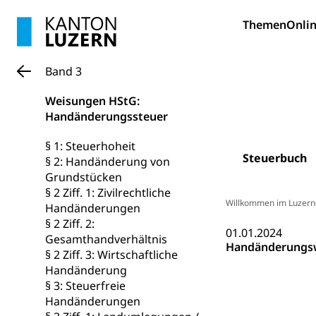
Forschungsförde
Themen
Onlin
Pilotprojekt
Erwachsenenb
Umschulung, zwe
Band 3
Grundkompetenze
Weisungen HStG:
Erwachsene
Berufliche Gr
Handänderungssteuer
Fachperson B
Lehre, Berufsfac
§ 1: Steuerhoheit
Steuerbuch
Allgemeinbil
§ 2: Handänderung von
Grundstücken
Schulen und 
Hochschule F
Bildung & Be
§ 2 Ziff. 1: Zivilrechtliche
Willkommen im Luzern
Fremdsprache
Studium, Hochsc
Handänderungen
Berufsabschl
§ 2 Ziff. 2:
Information
01.01.2024
Campus Hor
Mittelschulen
Gesamthandverhältnis
Handänderungswe
Berufslehre (
§ 2 Ziff. 3: Wirtschaftliche
Pädagogische
Gymnasium, Hand
Handänderung
Informatikmitte
Berufsmaturi
§ 3: Steuerfreie
und Vollzeitsch
Handänderungen