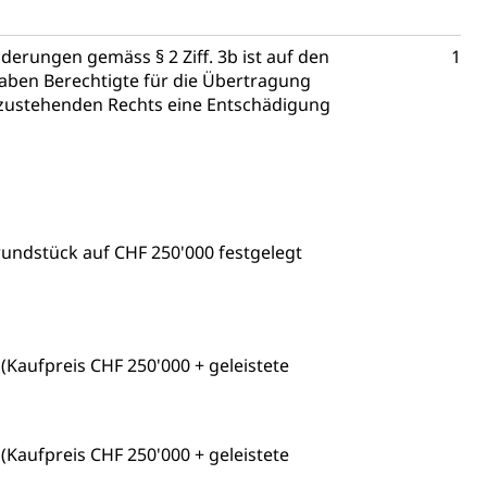
assegrafik.ch)
tonsschulen
esschule, Schulergänzende Betreuung, Logopädie,
rungen gemäss § 2 Ziff. 3b ist auf den
1
ulen
ienbearatung
Fachklasse Grafik
Haben Berechtigte für die Übertragung
h zustehenden Rechts eine Entschädigung
t
Kindergarten & Basisstufe
Förderangebote
lschule
FMS und Vollzeitschulen mit BM
ldienste
Betreuungsangebote
Schulliste
usbildung Pflege HF oder Studium Pflege FH
ldung
itäre Ausbildung, akademische Ausbildung,
t, Weiterbildung, Forschung, Entwicklung, Dienstleistungen,
Grundstück auf CHF 250'000 festgelegt
en Hochschule Luzern hslu
e Luzern, PH Luzern, UniLU, swissuniversities
Kaufpreis CHF 250'000 + geleistete
gesmutter, Freiwilliges Kindergarten Jahr
erung
Kindergarten & Basisstufe
Kaufpreis CHF 250'000 + geleistete