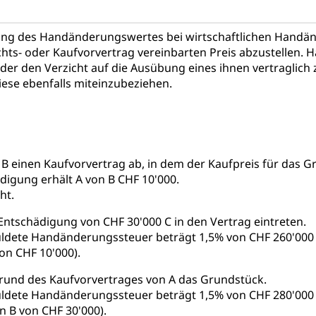
 / Mittelschulen (gruezi.lu.ch)
Fachklasse Grafik (fachkl
 Schulzeit
schafts-Mittelschulzentrum FMZ
Gymnasialbildung, Kan
chulobligatorium, Primarschule, Sekundarschule, Schulferien, Tag
ng des Handänderungswertes bei wirtschaftlichen Handände
Schulpsychologie, Schulsozialarbeit, Heilpädagogik und Sondersch
Fachmittelschulen (beruf.lu.ch)
Studienwahl- und Stud
chts- oder Kaufvorvertrag vereinbarten Preis abzustellen. 
der den Verzicht auf die Ausübung eines ihnen vertraglic
portcamps
Primarschule
Sekundarschule
Schulpflich
d Darlehen
mittelschule
Informatikmittelschule
Wirtschaftsmitte
diese ebenfalls miteinzubeziehen.
ung
Musikschulen
Schulferien
Früherziehung
Schu
, Stipendien, Ausbildungsdarlehen
sche Schulen
Freiwilliger Schulsport
niversität Luzern unilu
Finanzielle Unterstützung für A
ipendien (beruf.lu.ch)
Studienbeiträge Höhere Berufsbi
schule, Studium, Hochschulstudium, Universitätsstudium, univers
, Hochschule, universitäre Hochschule, Bachelor, Master, Doktora
it B einen Kaufvorvertrag ab, in dem der Kaufpreis für das 
Unterstützung Pädagogische Hochschule PHLU
Stipendi
rn, Fachhochschule Zentralschweiz, HSLU, Pädagogische Hochschul
ädigung erhält A von B CHF 10'000.
on der Schweizer Hochschulen)
ht.
ities
Universität Luzern
Fachstelle Hochschulbildung
 Entschädigung von CHF 30'000 C in den Vertrag eintreten.
ldete Handänderungssteuer beträgt 1,5% von CHF 260'000 (
nderkrippe, Krippe, Kinderhort, Kindertagesstätte, Spielgruppe, Ta
on CHF 10'000).
uung
Freiwilliges Kindergarten Jahr
Frühe Sprachförd
grund des Kaufvorvertrages von A das Grundstück.
ldete Handänderungssteuer beträgt 1,5% von CHF 280'000 (
rung
Soziales
 B von CHF 30'000).