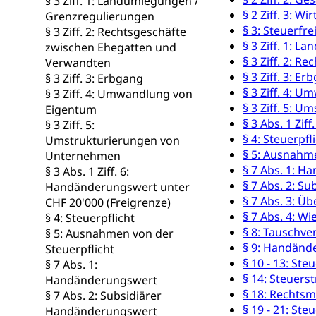
§ 3 Ziff. 1: Landumlegungen /
Psychomotorik, 
§ 2 Ziff. 3: 
Grenzregulierungen
Gymnasien & 
§ 3: Steuerf
§ 3 Ziff. 2: Rechtsgeschäfte
Kantonale S
Stipendien un
Gesundheits
§ 3 Ziff. 1: 
zwischen Ehegatten und
§ 3 Ziff. 2: 
Verwandten
Sonderschul
Studienbeihilfe
§ 3 Ziff. 3: E
§ 3 Ziff. 3: Erbgang
Heilpädagogi
§ 3 Ziff. 4: 
§ 3 Ziff. 4: Umwandlung von
Stipendien U
Universität
§ 3 Ziff. 5: 
Eigentum
Fachstelle St
Technische Hoch
§ 3 Abs. 1 Zi
§ 3 Ziff. 5:
Hochschulbildung
§ 4: Steuerpfl
Umstrukturierungen von
Finanzielle 
Hochschule Luze
§ 5: Ausnahme
Unternehmen
(Dachorganisati
§ 7 Abs. 1: 
§ 3 Abs. 1 Ziff. 6:
§ 7 Abs. 2: S
Handänderungswert unter
swissunivers
Vorschule
§ 7 Abs. 3: Ü
CHF 20'000 (Freigrenze)
Kindergarten, Ki
§ 7 Abs. 4: W
§ 4: Steuerpflicht
§ 8: Tauschve
§ 5: Ausnahmen von der
Kinderbetre
§ 9: Handänd
Steuerpflicht
§ 10 - 13: St
§ 7 Abs. 1:
Frühe Förde
Gesundheit und 
§ 14: Steuers
Handänderungswert
§ 18: Rechtsmi
§ 7 Abs. 2: Subsidiärer
Konsumenten
§ 19 - 21: St
Handänderungswert