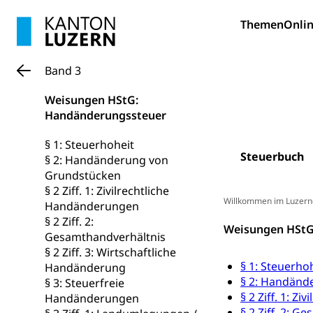
Pilotprojekt
Erwachsenenb
Themen
Onlin
Umschulung, zwe
Grundkompetenze
Band 3
Erwachsene
Berufliche Gr
Weisungen HStG:
Fachperson B
Lehre, Berufsfac
Handänderungssteuer
Allgemeinbil
§ 1: Steuerhoheit
Schulen und 
Hochschule F
Bildung & Be
Steuerbuch
§ 2: Handänderung von
Fremdsprache
Grundstücken
Studium, Hochsc
Berufsabschl
§ 2 Ziff. 1: Zivilrechtliche
Information
Willkommen im Luzern
Campus Hor
Handänderungen
Mittelschulen
§ 2 Ziff. 2:
Berufslehre (
Pädagogische
Weisungen HStG
Gymnasium, Hand
Gesamthandverhältnis
Informatikmitte
Berufsmaturi
§ 2 Ziff. 3: Wirtschaftliche
und Vollzeitsch
§ 1: Steuerho
Handänderung
§ 2: Handänd
§ 3: Steuerfreie
Berufsbildung
Obligatorische
§ 2 Ziff. 1: Z
Handänderungen
Fach- & Wirt
Schulpflicht, S
§ 2 Ziff. 2: 