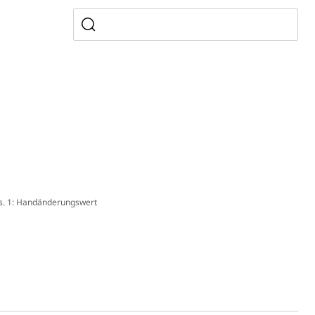
, Zivilstandsamt, Erben, Erbenliste
tverweigerer, Dienstverweigerer, Militärdienstverweigerung,
n)
s. 1: Handänderungswert
hnische Betriebe, Alarmierung, Sirenentest