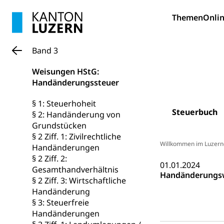
Hunde
Bestattung, Beer
Themen
Onlin
Ärztliche To
Band 3
Sicherheit
Weisungen HStG:
Armee
Handänderungssteuer
Militär, Militärd
§ 1: Steuerhoheit
Wehrpflichtersa
Steuerbuch
§ 2: Handänderung von
Grundstücken
Militär
Sch
Bevölkerungs
§ 2 Ziff. 1: Zivilrechtliche
Willkommen im Luzern
Katastrophenschu
Handänderungen
§ 2 Ziff. 2:
01.01.2024
Kantonaler 
Polizei
Gesamthandverhältnis
Handänderungs
§ 2 Ziff. 3: Wirtschaftliche
Ordnungskräfte,
Handänderung
§ 3: Steuerfreie
Polizei
Versorgung
Handänderungen
Vorratshaltung, 