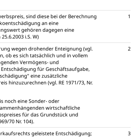
erbspreis, sind diese bei der Berechnung
1
ikoentschädigung an eine
ng
ungswert gehören dagegen eine
25.6.2003 i.S. W)
serung wegen drohender Enteignung (vgl.
2
n, ob es sich tatsächlich und in vollem
uzern)
ngenden Vermögens- und
Entschädigung für Geschäftsaufgabe,
schädigung" eine zusätzliche
is hinzuzurechnen (vgl. RE 1971/73, Nr.
is noch eine Sonder- oder
sammenhängenden wirtschaftliche
erbspreises für das Grundstück und
69/70 Nr. 104).
orkaufsrechts geleistete Entschädigung;
3
 Menschen mit Behinderungen