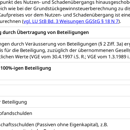
itpunkt des Nutzen- und Schadenübergangs hinausgeschoben
eich wie bei der Grundstückgewinnsteuerberechnung zu dis
üll, Schadstoffe, Giftstoffe, Störfall
Kaufpreises vor dem Nutzen- und Schadenübergang ist eine
e und Gifte (Umweltberatung Luzern)
zurechnen (
vgl. LU StB Bd. 3 Weisungen GGStG § 18 N 7
).
mmobilie, Grundstück
g durch Übertragung von Beteiligungen
er
Grundeigentümerabfrage
en durch Veräusserung von Beteiligungen (§ 2 Ziff. 3a) e
s für die Beteiligung, zuzüglich der übernommenen Gesell
ersorgung, Stromversorgung, Energieverbrauch, Stromverbrauch, 
lichen Werte (VGE vom 30.4.1997 i.S. R.; VGE vom 1.3.1989 i.S
 erneuerbare Energie, Biomasse
 100%-igen Beteiligung
tellenkonferenz Zentralschweiz
ag, Grundbuchamt, Grundeigentum, Grundstück
Grundbuchplan mit Eigentümerabfrage (Geoportal)
a
 Beteiligung
, Luftverschmutzung, Klimaschutz, Klimaveränderung, Treibhausef
dpfandschulden
Luft, Klima (Geoportal)
Klima
schaftsschulden (Passiven ohne Eigenkapital), z.B.
ungsplan