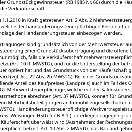
er Grundstückgewinnsteuer (RB 1985 Nr. 66) durch die Käu
behörde Gleichstellung
rechtspflege, Gerichtsverfahren
die Verkäuferschaft.
1.1.2010 in Kraft getretenen Art. 2 Abs. 2 Mehrwertsteuer
hte: Aufgaben und Verfahren
Kosten im Zivilprozess
nd Konkurs
welche der handänderungssteuerpflichtigen Person offen üb
den, Zahlungsunfähigkeit, Pfändung
dlage der Handänderungssteuer einbezogen werden.
ezi.lu.ch)
Betreibungsämter
Betreibungsverfahren
tragungen sind grundsätzlich von der Mehrwertsteuer ausg
steuerung einer Grundstücksübertragung und die offene 
 Stimm- und Wahlrecht, Stimmrecht, Abstimmungen, Wahlen, politi
 nur möglich, falls die Verkäuferschaft mehrwertsteuerpflic
setzt (Art. 10 ff. MWSTG), und für die Unterstellung der b
uern
er optiert hat und das Grundstück von der Käuferschaft ga
, Einkommenssteuer, Kopfsteuer, Personalsteuer, Haushaltssteuer,
ird (vgl. Art. 22 Abs. 2b MWSTG). Bei einer Grundstücksüb
nsteuer, Liegenschaftssteuer, Handänderungssteuer, Grundsteuer
lende Anteil des Kaufpreises (Landpreis) auch im Fall des 
euer, Verkehrssteuer, Erbschaftssteuer, Schenkungssteuer, Gewinn
). Mehrwertsteuerpflichtige, welche mit der Saldosteuersa
atzmethode abrechnen (Art. 37 MWSTG), können für Grund
ststelle)
n
on Mehrheitsbeteiligungen an Immobiliengesellschaften un
 MWSTG). Handänderungssteuerpflichtige Werkvertragsleis
ittlungsstelle, Schlichtungsstelle, Vermittlung, Schlichtung, Mediat
eis: Weisungen HStG § 7 N 8 ff.) unterliegen dagegen grun
e Käuferschaft überwälzt wird (Ausnahmen: der Rechnungsste
Beschwerden (Volksschulen)
Beschwerde Strassenverk
erpflicht befreit: Art. 10 Abs. 2 MWSTG; das Bauland geh