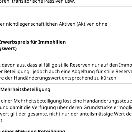
oren, transitorische Passiven usw.
ool
Richtplanung Kanton Luzern (ARE)
Raum und Wirts
er nichtliegenschaftlichen Aktiven (Aktiven ohne
rwerbspreis für Immobilien
gswert)
 davon aus, dass allfällige stille Reserven nur auf den Imm
r Beteiligung" jedoch auch eine Abgeltung für stille Reserv
äre der Handänderungswert entsprechend zu kürzen.
r Mehrheitsbeteiligung
einer Mehrheitsbeteiligung löst eine Handänderungssteuer
 und damit die Verfügung über deren Grundstücke ermöglic
t gilt der gesamte, nicht nur der anteilsmässige Wert der
t:
b einer 60%-igen Beteiligung