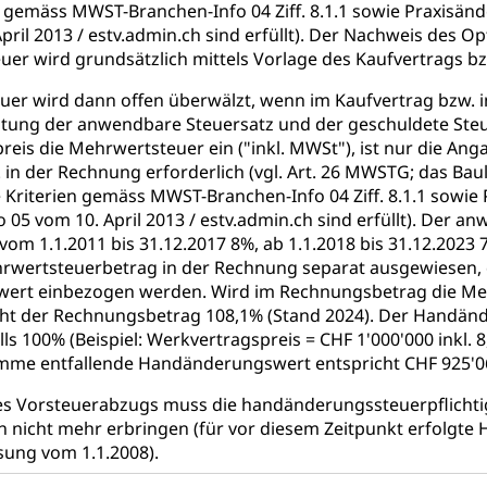
stelle SEG
, Fremdenfeindlichkeit, Gleichberechtigung
n gemäss MWST-Branchen-Info 04 Ziff. 8.1.1 sowie Praxisänd
April 2013 / estv.admin.ch sind erfüllt). Der Nachweis des 
Schutz vor Diskriminierung (fabia)
Schutz vor Diskrimin
und Strafverfahren
er wird grundsätzlich mittels Vorlage des Kaufvertrags b
frechtspflege, Gerichtsverfahren, Strafregistereintrag, Strafregiste
er wird dann offen überwälzt, wenn im Kaufvertrag bzw. i
stung der anwendbare Steuersatz und der geschuldete Steu
en Staatsanwaltschaft
Strafregisterauszug bestellen (EJ
t
reis die Mehrwertsteuer ein ("inkl. MWSt"), ist nur die A
ormund, Mündel, Vormundschaftsbehörde, Kindesschutz, Jugend
 in der Rechnung erforderlich (vgl. Art. 26 MWSTG; das B
e Kriterien gemäss MWST-Branchen-Info 04 Ziff. 8.1.1 sowie 
 Erwachsenenschutz KESB
Kindes- und Erwachsenenschu
 05 vom 10. April 2013 / estv.admin.ch sind erfüllt). Der 
 vom 1.1.2011 bis 31.12.2017 8%, ab 1.1.2018 bis 31.12.2023 
uen
wertsteuerbetrag in der Rechnung separat ausgewiesen, da
rt einbezogen werden. Wird im Rechnungsbetrag die Mehr
cht der Rechnungsbetrag 108,1% (Stand 2024). Der Handän
lls 100% (Beispiel: Werkvertragspreis = CHF 1'000'000 inkl.
g, Kehrichtabfuhr, Müllabfuhr
me entfallende Handänderungswert entspricht CHF 925'069 
ntsorgung
Gemeindeverbände für Abfallentsorgung
und Landschaft
s Vorsteuerabzugs muss die handänderungssteuerpflichtig
nicht mehr erbringen (für vor diesem Zeitpunkt erfolgt
ndschaftsschutz, Gewässerschutz, Naturschutz, Umweltschutz
ssung vom 1.1.2008).
tstelle Landwirtschaft und Wald)
Natur- und Lanschafts
fte