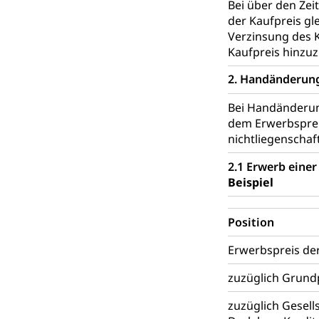
Bei über den Ze
der Kaufpreis gl
Giftabfälle, Giftm
Verzinsung des 
Sonderabfäll
Kaufpreis hinzu
Eigentum
Liegenschaft, I
2. Handänderun
ÖREB-Katast
Energie
Bei Handänderung
dem Erwerbsprei
Strom, Energiev
nichtliegenschaft
fossile Energie,
2.1 Erwerb einer
Energiefachs
Grundbuch
Beispiel
Grundbucheintr
Position
Grundbuch
Luft und Klim
Erwerbspreis der
Luftreinhaltung
zuzüglich Grun
Atmosphäre, 
Raumplanung
zuzüglich Gesell
Raumplan, Nutz