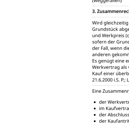
(weggefallen)
3. Zusammenrec
Wird gleichzeiti
Grundstück abge
und Werkpreis (
sofern der Grund
der Fall, wenn d
anderen gekomme
Es genügt eine e
Werkvertrag als 
Kauf einer überba
21.6.2000 i.S. P.;
Eine Zusammenr
der Werkvertr
im Kaufvertra
der Abschlus
der Kaufantri