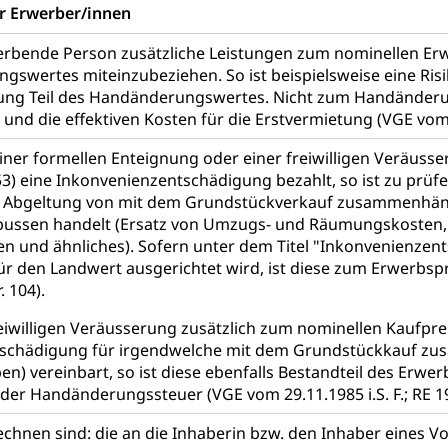
er Erwerber/innen
rgung
erbende Person zusätzliche Leistungen zum nominellen Erw
swertes miteinzubeziehen. So ist beispielsweise eine Ris
hein, Waffenschein, Waffenbüro, Waffentragen, Selbstverteidigu
ng Teil des Handänderungswertes. Nicht zum Handänder
ngstoffe und Pyrotechnik
 und die effektiven Kosten für die Erstvermietung (VGE vom 
einer formellen Enteignung oder einer freiwilligen Veräus
53) eine Inkonvenienzentschädigung bezahlt, so ist zu prüfe
r Zivildienst ZIVI
Erwerbsausfallentschädigung (WAS L
 Abgeltung von mit dem Grundstückverkauf zusammenhä
ssen handelt (Ersatz von Umzugs- und Räumungskosten, 
icht, Schutzraum, Schutzraumbaupflicht
n und ähnliches). Sofern unter dem Titel "Inkonvenienzent
r den Landwert ausgerichtet wird, ist diese zum Erwerbspre
. 104).
reiwilligen Veräusserung zusätzlich zum nominellen Kaufpre
schädigung für irgendwelche mit dem Grundstückkauf zu
g von Frau und Mann
oben) vereinbart, so ist diese ebenfalls Bestandteil des Erw
 der Handänderungssteuer (VGE vom 29.11.1985 i.S. F.; RE 19
, Gleichstellungsbüro, Mobbing
echnen sind: die an die Inhaberin bzw. den Inhaber eines V
ng aller Geschlechter und Lebensformen
Gleichstellung