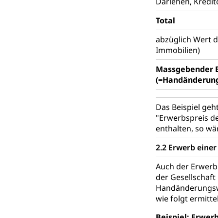
Darlehen, Kredit
Raumdatenp
Total
abzüglich Wert d
Immobilien)
Massgebender E
(=Handänderun
Das Beispiel geht
"Erwerbspreis de
enthalten, so w
2.2 Erwerb eine
Auch der Erwerb 
der Gesellschaft
Handänderungswer
wie folgt ermittel
Beispiel: Erwer