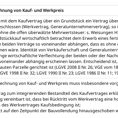
hnung von Kauf- und Werkpreis
g mit dem Kaufvertrag über ein Grundstück ein Vertrag übe
schlossen (Werkvertrag, Generalunternehmervertrag), so 
ohne die offen überwälzte Mehrwertsteuer: s. Weisungen 
stückkauf wirtschaftlich betrachtet dem Erwerb eines fert
ie beiden Verträge so voneinander abhängen, dass es ohne
n wäre. Identität von Verkäuferschaft und Generalunterne
nge wirtschaftliche Verflechtung der beiden oder der Nac
voneinander abhängig erscheinen lassen. Entscheidend ist, 
uten Parzelle gerichtet ist (LGVE 2008 II Nr. 26; VGE vom 18
 LGVE 1998 II Nr. 32; LGVE 1990 II Nr. 23; LGVE 1986 II Nr. 11; 1
echnung von Kauf- und Werkpreis muss insbesondere v
ag zum integrierenden Bestandteil des Kaufvertrages erklä
g vereinbart ist, dass bei Rücktritt vom Werkvertrag eine 
s des Werkvertrages Kaufsbedingung ist;
tt auf den Zeitpunkt der Bauvollendung hinausgeschoben w