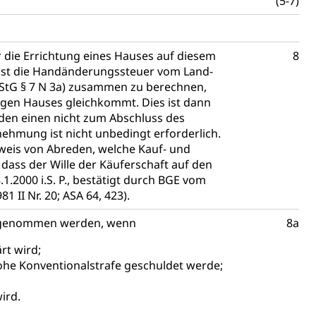
(5-7)
r die Errichtung eines Hauses auf diesem
8
ist die Handänderungssteuer vom Land-
HStG § 7 N 3a) zusammen zu berechnen,
igen Hauses gleichkommt. Dies ist dann
 den einen nicht zum Abschluss des
hmung ist nicht unbedingt erforderlich.
hweis von Abreden, welche Kauf- und
dass der Wille der Käuferschaft auf den
.1.2000 i.S. P., bestätigt durch BGE vom
981 II Nr. 20; ASA 64, 423).
orgenommen werden, wenn
8a
rt wird;
hohe Konventionalstrafe geschuldet werde;
ird.