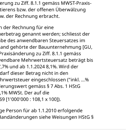
erung zu Ziff. 8.1.1 gemäss MWST-Praxis-
Optierens bzw. der offenen Überwälzung
ierung
zw. der Rechnung erbracht.
rauszug, Kriminalität
n der Rechnung für eine
erbetrag genannt werden; schliesst der
PD)
ngabe des anwendbaren Steuersatzes im
schutz
auland gehörte der Bauunternehmung [GU,
Praxisänderung zu Ziff. 8.1.1 gemäss
tzbehörden im Kanton Luzern
anwendbare Mehrwertsteuersatz beträgt bis
7,7% und ab 1.1.2024 8,1%. Wird der
rf dieser Betrag nicht in den
wertsteuer eingeschlossen ("inkl. …%
derungswert gemäss § 7 Abs. 1 HStG
 8,1% MWSt. Der auf die
[1'000'000 : 108,1 x 100]).
e Person für ab 1.1.2010 erfolgende
e Handänderungen siehe Weisungen HStG §
schutz (GEO-Portal rawi)
Boden