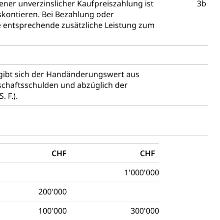
er unverzinslicher Kaufpreiszahlung ist
3b
kontieren. Bei Bezahlung oder
 entsprechende zusätzliche Leistung zum
rgibt sich der Handänderungswert aus
schaftsschulden und abzüglich der
Energiequelle, Windenergie, Wasserkraft, Sonnenenergie,
. F.).
CHF
CHF
1'000'000
fekt
200'000
100'000
300'000