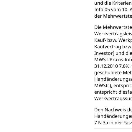
Schlichtungs
Diskriminierung
und die Kriterie
Info 05 vom 10. 
Anlaufstelle 
Strafregister 
der Mehrwertsteu
Strafrecht, Stra
Die Mehrwertsteu
Werkvertragslei
Strafverfahr
Vormundschaf
Kauf- bzw. Werkp
Vormund, Amtsv
Kaufvertrag bzw.
Investor] und di
Kindes- und
MWST-Praxis-Info
31.12.2010 7,6%,
Umwelt und Ba
geschuldete Mehr
Handänderungswe
MWSt"), entspri
Abfall
entspricht diesfa
Abfallentsorgun
Werkvertragssum
Abfall und E
Boden, Natur 
Den Nachweis de
Handänderungen 
Bodenschutz, La
7 N 3a in der Fa
Natur (Diens
Chemie und Gi