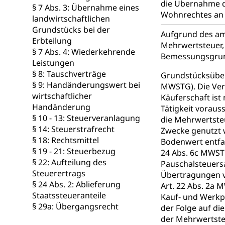
die Übernahme d
§ 7 Abs. 3: Übernahme eines
Schlichtungs
Zivilrecht, Zivil
Wohnrechtes an 
landwirtschaftlichen
Grundstücks bei der
Aufgrund des am 
Bezirksgeric
Betreibung u
Erbteilung
Mehrwertsteuer, 
§ 7 Abs. 4: Wiederkehrende
Bankrott, Schul
Bemessungsgrun
Leistungen
Schulden (gru
§ 8: Tauschverträge
Demokratie
Grundstücksüber
§ 9: Handänderungswert bei
MWSTG). Die Ver
Regierungsform,
wirtschaftlicher
Käuferschaft ist
Handänderung
Tätigkeit voraus
Volksrechte
Kantonale Ste
§ 10 - 13: Steuerveranlagung
die Mehrwertsteu
§ 14: Steuerstrafrecht
Finanzausgleich
Zwecke genutzt w
Grundstückgewin
§ 18: Rechtsmittel
Bodenwert entfal
Reklameplakatst
§ 19 - 21: Steuerbezug
24 Abs. 6c MWSTG
§ 22: Aufteilung des
Pauschalsteuers
Steuern (Dien
Ombudsstelle
Steuerertrags
Übertragungen v
§ 24 Abs. 2: Ablieferung
Art. 22 Abs. 2a
Vermittler, Verm
Staatssteueranteile
Kauf- und Werkpr
§ 29a: Übergangsrecht
der Folge auf di
Umgang mit 
Rassismus
der Mehrwertsteu