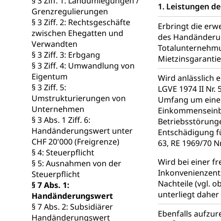
§ 3 Ziff. 1: Landumlegungen /
1. Leistungen d
Grenzregulierungen
Wasserverso
Waffen
§ 3 Ziff. 2: Rechtsgeschäfte
Erbringt die erw
zwischen Ehegatten und
des Handänderung
Waffenerwerbssc
Verwandten
Totalunternehmu
§ 3 Ziff. 3: Erbgang
Waffen, Spre
Mietzinsgarantie
Zivildienst
§ 3 Ziff. 4: Umwandlung von
Militärdienst
Eigentum
Wird anlässlich 
§ 3 Ziff. 5:
LGVE 1974 II Nr. 
Bundesamt fü
Zivilschutz
Umstrukturierungen von
Umfang um eine
Unternehmen
Einkommenseinbu
Schutzdienstpfl
§ 3 Abs. 1 Ziff. 6:
Betriebsstörunge
Handänderungswert unter
Entschädigung fü
Zivilschutz
CHF 20'000 (Freigrenze)
63, RE 1969/70 Nr
§ 4: Steuerpflicht
Staat und Recht
Wird bei einer f
§ 5: Ausnahmen von der
Inkonvenienzent
Steuerpflicht
Gleichstellun
Nachteile (vgl. 
§ 7 Abs. 1:
unterliegt daher
Handänderungswert
Diskriminierung
§ 7 Abs. 2: Subsidiärer
Ebenfalls aufzur
Gleichstellu
Handänderungswert
Zivilverfahren