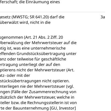
ferschaft; die Einräumung eines
gesetz (MWSTG; SR 641.20) darf die
3a
erwälzt wird, nicht in die
Konkursämter
enommen (Art. 21 Abs. 2 Ziff. 20
Überwälzung der Mehrwertsteuer auf die
sche Parteien, Grundfreiheiten, Pluralismus
htig ist, was eine unternehmerische
etreffenden Grundstücksübertragung unter
nz oder teilweise für geschäftliche
 Vermögenssteuer, Verrechnungssteuer, Quellensteuer,
ertragung unterliegt der auf den
, Kirchensteuer, Gewerbesteuer, Vergnügungssteuer,
Optierens nicht der Mehrwertsteuer (Art.
- und Kapitalsteuer
tz- oder mit der
stücksübertragungen nicht optieren.
terliegen nie der Mehrwertsteuer (vgl.
tungen (Fälle der Zusammenrechnung von
ion
dsätzlich der Mehrwertsteuer, welche in
ller bzw. die Rechnungsstellerin ist von
ehrsamt
Beschwerdestelle Spitäler
örte der Bauunternehmung [GU, Investor]